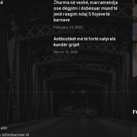
në
Zhurma në veshë, marramendja
ose dëgjimi i dobësuar mund të
jenë reagim ndaj 5 llojeve të
barnave
February 15, 2026
Antibiotikët më të fortë natyralë
kundër gripit
March 13, 2020
F
 afër
n informacione të