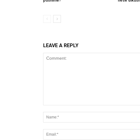
pushime?
nëse dikush
LEAVE A REPLY