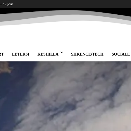
 in / Join
RT
LETËRSI
KËSHILLA
SHKENCË/TECH
SOCIALE