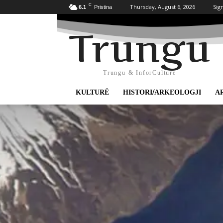
C
Thursday, August 6, 2026
Sign
6.1
Pristina
Trungu
Trungu & InforCulture
KULTURË
HISTORI/ARKEOLOGJI
A