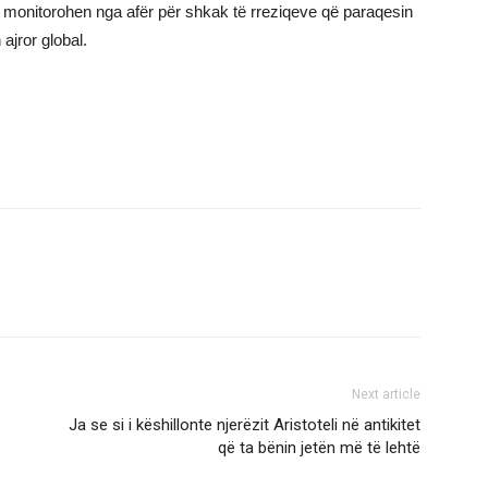
n, monitorohen nga afër për shkak të rreziqeve që paraqesin
ajror global.
Next article
Ja se si i këshillonte njerëzit Aristoteli në antikitet
që ta bënin jetën më të lehtë