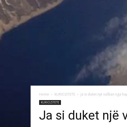
Home
KURIOZITETE
Ja si duket një vullkan nga ha
KURIOZITETE
Ja si duket një 