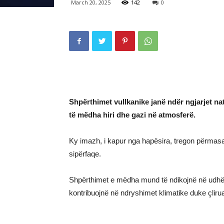
March 20, 2025
142
0
Shpërthimet vullkanike janë ndër ngjarjet nat
të mëdha hiri dhe gazi në atmosferë.
Ky imazh, i kapur nga hapësira, tregon përmasat 
sipërfaqe.
Shpërthimet e mëdha mund të ndikojnë në udhëti
kontribuojnë në ndryshimet klimatike duke çlirua