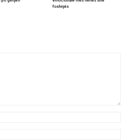
 po gënjen
emocionale mes nënës dhe
foshnjës