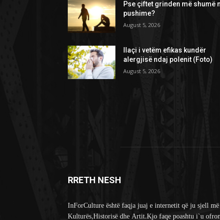
Pse çiftet grinden më shumë 
pushime?
August 5, 2026
Ilaçi i vetëm efikas kundër
alergjisë ndaj polenit (Foto)
August 5, 2026
RRETH NESH
InForCulture është faqja juaj e internetit që ju sjell më
Kulturës,Historisë dhe Artit.Kjo faqe poashtu i`u ofro