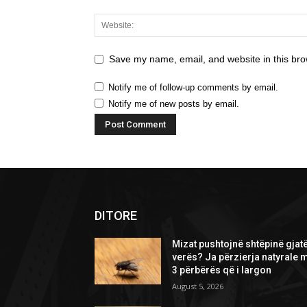
Save my name, email, and website in this bro
Notify me of follow-up comments by email.
Notify me of new posts by email.
DITORE
Mizat pushtojnë shtëpinë gjat
verës? Ja përzierja natyrale 
3 përbërës që i largon
August 5, 2026