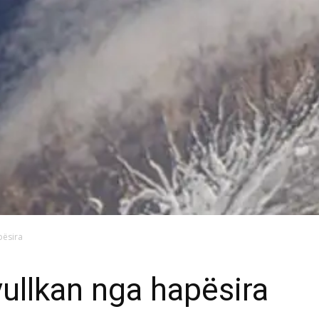
pësira
vullkan nga hapësira