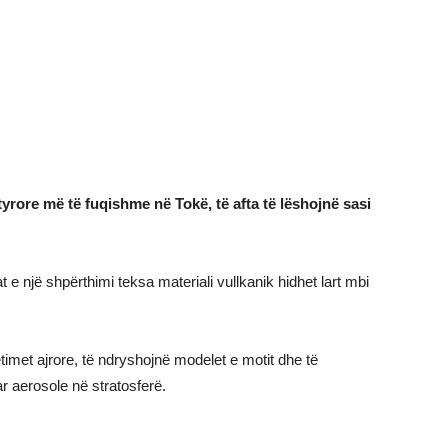
yrore më të fuqishme në Tokë, të afta të lëshojnë sasi
e një shpërthimi teksa materiali vullkanik hidhet lart mbi
met ajrore, të ndryshojnë modelet e motit dhe të
r aerosole në stratosferë.