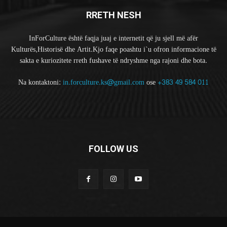
RRETH NESH
InForCulture është faqja juaj e internetit që ju sjell më afër
Kulturës,Historisë dhe Artit.Kjo faqe poashtu i`u ofron informacione të
sakta e kuriozitete rreth fushave të ndryshme nga rajoni dhe bota.
Na kontaktoni:
in.forculture.ks@gmail.com
ose
+383 49 584 011
FOLLOW US