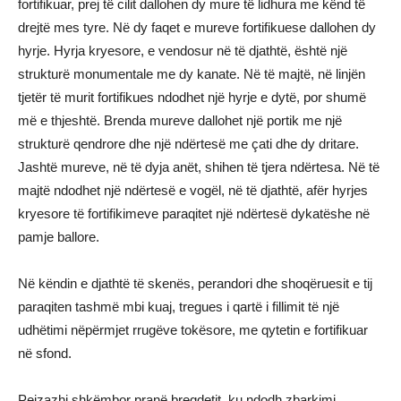
fortifikuar, prej të cilit dallohen dy mure të lidhura me kënd të
drejtë mes tyre. Në dy faqet e mureve fortifikuese dallohen dy
hyrje. Hyrja kryesore, e vendosur në të djathtë, është një
strukturë monumentale me dy kanate. Në të majtë, në linjën
tjetër të murit fortifikues ndodhet një hyrje e dytë, por shumë
më e thjeshtë. Brenda mureve dallohet një portik me një
strukturë qendrore dhe një ndërtesë me çati dhe dy dritare.
Jashtë mureve, në të dyja anët, shihen të tjera ndërtesa. Në të
majtë ndodhet një ndërtesë e vogël, në të djathtë, afër hyrjes
kryesore të fortifikimeve paraqitet një ndërtesë dykatëshe në
pamje ballore.
Në këndin e djathtë të skenës, perandori dhe shoqëruesit e tij
paraqiten tashmë mbi kuaj, tregues i qartë i fillimit të një
udhëtimi nëpërmjet rrugëve tokësore, me qytetin e fortifikuar
në sfond.
Peizazhi shkëmbor pranë bregdetit, ku ndodh zbarkimi,