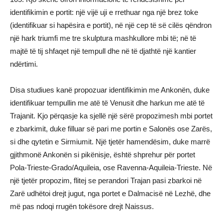
identifikimin e portit: një vijë uji e rrethuar nga një brez toke
(identifikuar si hapësira e portit), në një cep të së cilës qëndron
një hark triumfi me tre skulptura mashkullore mbi të; në të
majtë të tij shfaqet një tempull dhe në të djathtë një kantier
ndërtimi.
Disa studiues kanë propozuar identifikimin me Ankonën, duke
identifikuar tempullin me atë të Venusit dhe harkun me atë të
Trajanit. Kjo përqasje ka sjellë një sërë propozimesh mbi portet
e zbarkimit, duke filluar së pari me portin e Salonës ose Zarës,
si dhe qytetin e Sirmiumit. Një tjetër hamendësim, duke marrë
gjithmonë Ankonën si pikënisje, është shprehur për portet
Pola-Trieste-Grado/Aquileia, ose Ravenna-Aquileia-Trieste. Në
një tjetër propozim, flitej se perandori Trajan pasi zbarkoi në
Zarë udhëtoi drejt jugut, nga portet e Dalmacisë në Lezhë, dhe
më pas ndoqi rrugën tokësore drejt Naissus.