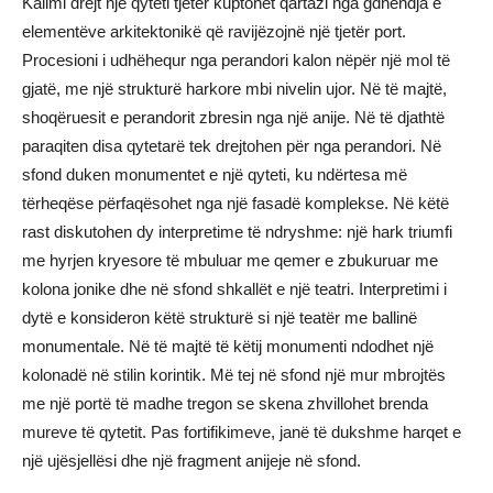
Kalimi drejt një qyteti tjetër kuptohet qartazi nga gdhendja e
elementëve arkitektonikë që ravijëzojnë një tjetër port.
Procesioni i udhëhequr nga perandori kalon nëpër një mol të
gjatë, me një strukturë harkore mbi nivelin ujor. Në të majtë,
shoqëruesit e perandorit zbresin nga një anije. Në të djathtë
paraqiten disa qytetarë tek drejtohen për nga perandori. Në
sfond duken monumentet e një qyteti, ku ndërtesa më
tërheqëse përfaqësohet nga një fasadë komplekse. Në këtë
rast diskutohen dy interpretime të ndryshme: një hark triumfi
me hyrjen kryesore të mbuluar me qemer e zbukuruar me
kolona jonike dhe në sfond shkallët e një teatri. Interpretimi i
dytë e konsideron këtë strukturë si një teatër me ballinë
monumentale. Në të majtë të këtij monumenti ndodhet një
kolonadë në stilin korintik. Më tej në sfond një mur mbrojtës
me një portë të madhe tregon se skena zhvillohet brenda
mureve të qytetit. Pas fortifikimeve, janë të dukshme harqet e
një ujësjellësi dhe një fragment anijeje në sfond.