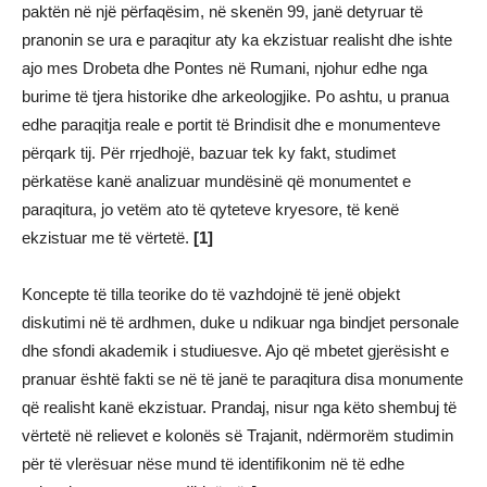
paktën në një përfaqësim, në skenën 99, janë detyruar të
pranonin se ura e paraqitur aty ka ekzistuar realisht dhe ishte
ajo mes Drobeta dhe Pontes në Rumani, njohur edhe nga
burime të tjera historike dhe arkeologjike. Po ashtu, u pranua
edhe paraqitja reale e portit të Brindisit dhe e monumenteve
përqark tij. Për rrjedhojë, bazuar tek ky fakt, studimet
përkatëse kanë analizuar mundësinë që monumentet e
paraqitura, jo vetëm ato të qyteteve kryesore, të kenë
ekzistuar me të vërtetë.
[1]
Koncepte të tilla teorike do të vazhdojnë të jenë objekt
diskutimi në të ardhmen, duke u ndikuar nga bindjet personale
dhe sfondi akademik i studiuesve. Ajo që mbetet gjerësisht e
pranuar është fakti se në të janë te paraqitura disa monumente
që realisht kanë ekzistuar. Prandaj, nisur nga këto shembuj të
vërtetë në relievet e kolonës së Trajanit, ndërmorëm studimin
për të vlerësuar nëse mund të identifikonim në të edhe