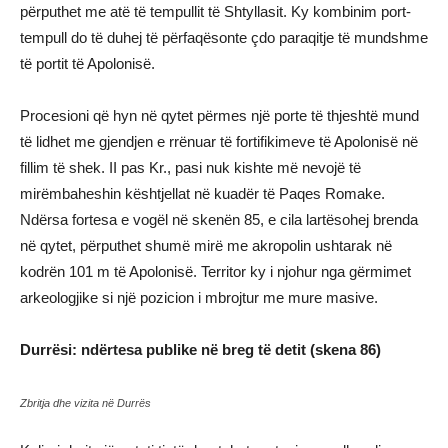
përputhet me atë të tempullit të Shtyllasit. Ky kombinim port-
tempull do të duhej të përfaqësonte çdo paraqitje të mundshme
të portit të Apolonisë.
Procesioni që hyn në qytet përmes një porte të thjeshtë mund
të lidhet me gjendjen e rrënuar të fortifikimeve të Apolonisë në
fillim të shek. II pas Kr., pasi nuk kishte më nevojë të
mirëmbaheshin kështjellat në kuadër të Paqes Romake.
Ndërsa fortesa e vogël në skenën 85, e cila lartësohej brenda
në qytet, përputhet shumë mirë me akropolin ushtarak në
kodrën 101 m të Apolonisë. Territor ky i njohur nga gërmimet
arkeologjike si një pozicion i mbrojtur me mure masive.
Durrësi: ndërtesa publike në breg të detit (skena 86)
Zbritja dhe vizita në Durrës