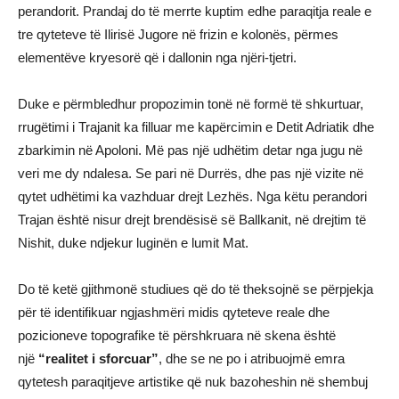
perandorit. Prandaj do të merrte kuptim edhe paraqitja reale e
tre qyteteve të Ilirisë Jugore në frizin e kolonës, përmes
elementëve kryesorë që i dallonin nga njëri-tjetri.
Duke e përmbledhur propozimin tonë në formë të shkurtuar,
rrugëtimi i Trajanit ka filluar me kapërcimin e Detit Adriatik dhe
zbarkimin në Apoloni. Më pas një udhëtim detar nga jugu në
veri me dy ndalesa. Se pari në Durrës, dhe pas një vizite në
qytet udhëtimi ka vazhduar drejt Lezhës. Nga këtu perandori
Trajan është nisur drejt brendësisë së Ballkanit, në drejtim të
Nishit, duke ndjekur luginën e lumit Mat.
Do të ketë gjithmonë studiues që do të theksojnë se përpjekja
për të identifikuar ngjashmëri midis qyteteve reale dhe
pozicioneve topografike të përshkruara në skena është
një
“realitet i sforcuar”
, dhe se ne po i atribuojmë emra
qytetesh paraqitjeve artistike që nuk bazoheshin në shembuj