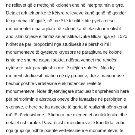
në relievet që e rrethojnë kolonën dhe në interpretimin e tyre.
Detajet arkitektonike të këtyre relieveve kanë qenë në qendër
të një debati të gjatë, në bazë të të cilit ishte pyetja nëse
monumentet e paraqitura në kolonë kanë ekzistuar realisht
apo ishin krijesë e fantazisë artistike. Duke filluar nga viti 1920
hidhet së pari propozimi nga studiuesit se përshkrimi i
monumenteve të qyteteve kryesore të paraqitura në kolonë
ishte me shumë gjasa i saktë, ndërsa vendet me rëndësi
dytësore nuk paraqiteshin me të njëjtën saktësi. Nga ky
moment studiuesit ndahen në dy grupime, duke pranuar ose
hedhur poshtë vërtetësinë e ekzistencës reale të
monumenteve. Ndër dhjetëvjeçarë studiuesit shpreheshin herë
për përdorimin e abstraksioneve dhe fantazisë në përbërjen e
skenave, e herë se ka aspekte të qarta të realizmit për skenat
më të rëndësishme, të lidhura me elementet arkitektonike dhe
detajet ushtarake. Pavarësisht mendimeve të kundërta, edhe
nga grupi që hidhte poshtë vërtetësinë e e monumenteve, të