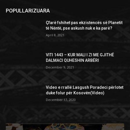
POPULLARIZUARA
Çfarë fshihet pas ekzistencës së Planetit
të Nëntë, pse askush nuk e ka parë?
April 8, 2021
VITI 1443 – KUR MALI I ZI ME GJITHË
DALMACI QUHESHIN ARBËRI
December 9, 2021
Video e rrallë:Lasgush Poradeci përlotet
duke folur për Kosovën(Video)
December 17, 2020