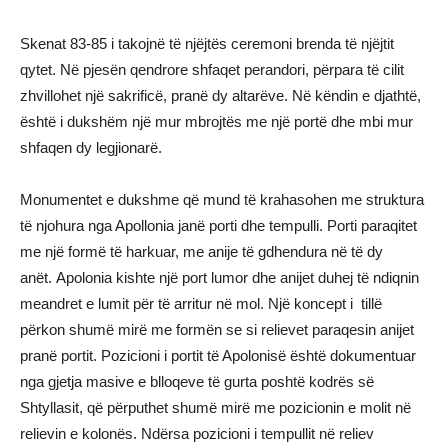
Skenat 83-85 i takojnë të njëjtës ceremoni brenda të njëjtit
qytet. Në pjesën qendrore shfaqet perandori, përpara të cilit
zhvillohet një sakrificë, pranë dy altarëve. Në këndin e djathtë,
është i dukshëm një mur mbrojtës me një portë dhe mbi mur
shfaqen dy legjionarë.
Monumentet e dukshme që mund të krahasohen me struktura
të njohura nga Apollonia janë porti dhe tempulli. Porti paraqitet
me një formë të harkuar, me anije të gdhendura në të dy
anët. Apolonia kishte një port lumor dhe anijet duhej të ndiqnin
meandret e lumit për të arritur në mol. Një koncept i tillë
përkon shumë mirë me formën se si relievet paraqesin anijet
pranë portit. Pozicioni i portit të Apolonisë është dokumentuar
nga gjetja masive e blloqeve të gurta poshtë kodrës së
Shtyllasit, që përputhet shumë mirë me pozicionin e molit në
relievin e kolonës. Ndërsa pozicioni i tempullit në reliev