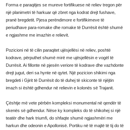
Forma e paraqitjes se mureve fortifikuese në reliev tregon për
një planimetri të harkuar që zbret nga kodrat drejt fushave,
pranë bregdetit. Pjesa perëndimore e fortifikimeve të
periudhave para-romake dhe romake të Durrësit është shumë
e ngjashme me imazhin e relievit.
Pozicioni në të cilin paraqitet ujësjellësi në reliev, poshtë
kodrave, përputhet shumë mirë me ujësjellësin e vogël të
Durrësit. Ai fillonte në pjesën veriore të kodrave dhe vazhdonte
drejt jugut, deri sa hynte në qytet. Një pozicion shikimi nga
bregdeti i Gjirit të Durrësit do të duhej të skiconte të njëjtin
imazh si është gdhendur në relievin e kolonës së Trajanit.
Çështje më vete përbën kompleksi monumental në qendër të
skenës së gdhendur. Nëse ky kompleks do të shikohej si një
teatër dhe hark triumfi, do shfaqte shumë ngjashmëri me
harkun dhe odeonin e Apollonisë. Portiku në të majtë të tij do të