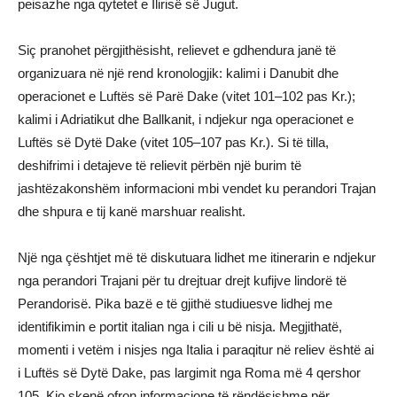
peisazhe nga qytetet e Ilirisë së Jugut.
Siç pranohet përgjithësisht, relievet e gdhendura janë të
organizuara në një rend kronologjik: kalimi i Danubit dhe
operacionet e Luftës së Parë Dake (vitet 101–102 pas Kr.);
kalimi i Adriatikut dhe Ballkanit, i ndjekur nga operacionet e
Luftës së Dytë Dake (vitet 105–107 pas Kr.). Si të tilla,
deshifrimi i detajeve të relievit përbën një burim të
jashtëzakonshëm informacioni mbi vendet ku perandori Trajan
dhe shpura e tij kanë marshuar realisht.
Një nga çështjet më të diskutuara lidhet me itinerarin e ndjekur
nga perandori Trajani për tu drejtuar drejt kufijve lindorë të
Perandorisë. Pika bazë e të gjithë studiuesve lidhej me
identifikimin e portit italian nga i cili u bë nisja. Megjithatë,
momenti i vetëm i nisjes nga Italia i paraqitur në reliev është ai
i Luftës së Dytë Dake, pas largimit nga Roma më 4 qershor
105. Kjo skenë ofron informacione të rëndësishme për