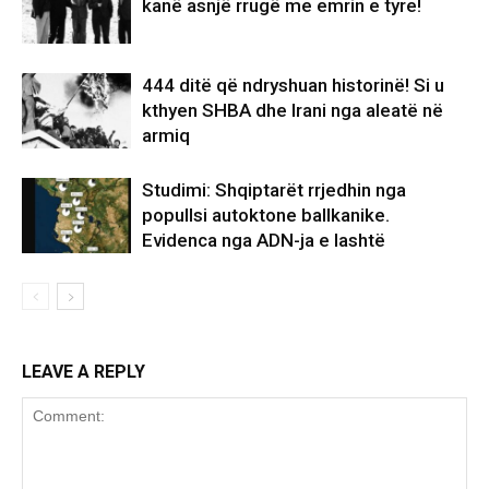
kanë asnjë rrugë me emrin e tyre!
444 ditë që ndryshuan historinë! Si u
kthyen SHBA dhe Irani nga aleatë në
armiq
Studimi: Shqiptarët rrjedhin nga
popullsi autoktone ballkanike.
Evidenca nga ADN-ja e lashtë
LEAVE A REPLY