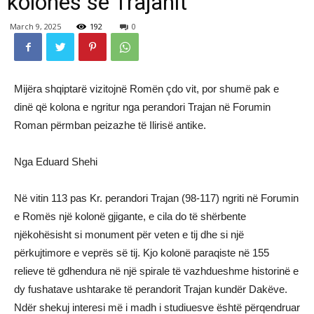
kolonës së Trajanit
March 9, 2025
192
0
Mijëra shqiptarë vizitojnë Romën çdo vit, por shumë pak e
dinë që kolona e ngritur nga perandori Trajan në Forumin
Roman përmban peizazhe të Ilirisë antike.
Nga Eduard Shehi
Në vitin 113 pas Kr. perandori Trajan (98-117) ngriti në Forumin
e Romës një kolonë gjigante, e cila do të shërbente
njëkohësisht si monument për veten e tij dhe si një
përkujtimore e veprës së tij. Kjo kolonë paraqiste në 155
relieve të gdhendura në një spirale të vazhdueshme historinë e
dy fushatave ushtarake të perandorit Trajan kundër Dakëve.
Ndër shekuj interesi më i madh i studiuesve është përqendruar