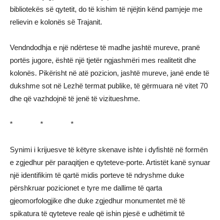
bibliotekës së qytetit, do të kishim të njëjtin kënd pamjeje me
relievin e kolonës së Trajanit.
Vendndodhja e një ndërtese të madhe jashtë mureve, pranë
portës jugore, është një tjetër ngjashmëri mes realitetit dhe
kolonës. Pikërisht në atë pozicion, jashtë mureve, janë ende të
dukshme sot në Lezhë termat publike, të gërmuara në vitet 70
dhe që vazhdojnë të jenë të vizitueshme.
* * *
Synimi i krijuesve të këtyre skenave ishte i dyfishtë në formën
e zgjedhur për paraqitjen e qyteteve-porte. Artistët kanë synuar
një identifikim të qartë midis porteve të ndryshme duke
përshkruar pozicionet e tyre me dallime të qarta
gjeomorfologjike dhe duke zgjedhur monumentet më të
spikatura të qyteteve reale që ishin pjesë e udhëtimit të