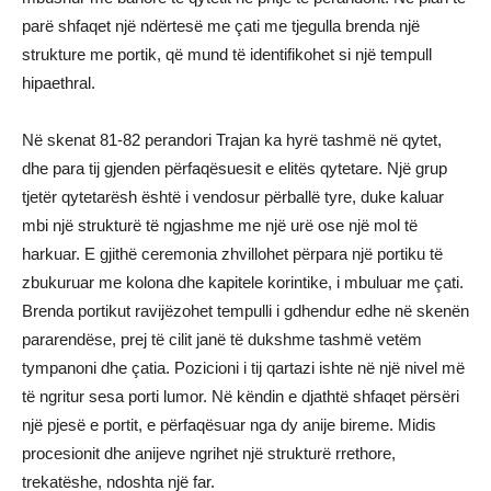
parë shfaqet një ndërtesë me çati me tjegulla brenda një
strukture me portik, që mund të identifikohet si një tempull
hipaethral.
Në skenat 81-82 perandori Trajan ka hyrë tashmë në qytet,
dhe para tij gjenden përfaqësuesit e elitës qytetare. Një grup
tjetër qytetarësh është i vendosur përballë tyre, duke kaluar
mbi një strukturë të ngjashme me një urë ose një mol të
harkuar. E gjithë ceremonia zhvillohet përpara një portiku të
zbukuruar me kolona dhe kapitele korintike, i mbuluar me çati.
Brenda portikut ravijëzohet tempulli i gdhendur edhe në skenën
pararendëse, prej të cilit janë të dukshme tashmë vetëm
tympanoni dhe çatia. Pozicioni i tij qartazi ishte në një nivel më
të ngritur sesa porti lumor. Në këndin e djathtë shfaqet përsëri
një pjesë e portit, e përfaqësuar nga dy anije bireme. Midis
procesionit dhe anijeve ngrihet një strukturë rrethore,
trekatëshe, ndoshta një far.