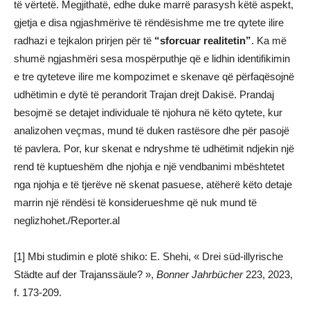
të vërtetë. Megjithatë, edhe duke marrë parasysh këtë aspekt,
gjetja e disa ngjashmërive të rëndësishme me tre qytete ilire
radhazi e tejkalon prirjen për të
“sforcuar realitetin”
. Ka më
shumë ngjashmëri sesa mospërputhje që e lidhin identifikimin
e tre qyteteve ilire me kompozimet e skenave që përfaqësojnë
udhëtimin e dytë të perandorit Trajan drejt Dakisë. Prandaj
besojmë se detajet individuale të njohura në këto qytete, kur
analizohen veçmas, mund të duken rastësore dhe për pasojë
të pavlera. Por, kur skenat e ndryshme të udhëtimit ndjekin një
rend të kuptueshëm dhe njohja e një vendbanimi mbështetet
nga njohja e të tjerëve në skenat pasuese, atëherë këto detaje
marrin një rëndësi të konsiderueshme që nuk mund të
neglizhohet./Reporter.al
[1] Mbi studimin e plotë shiko: E. Shehi, « Drei süd-illyrische
Städte auf der Trajanssäule? »,
Bonner Jahrbücher
223, 2023,
f. 173-209.