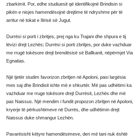
zbarkimit. Por, edhe studiuesit që identifikojnë Brindisin si
pikën e nisjes hamendësojnë drejtime të ndryshme për të
arritur në tokat e Ilirisë së Jugut.
Durrësi si porti i zbritjes, prej nga ku Trajani dhe shpura e tij
lëvizi drejt Lezhës; Durrësi si porti zbritjes, por duke vazhduar
me rrugë tokësore drejt brendësisë së Ballkanit, nëpërmjet Via
Egnatias.
Një tjetër studim favorizon zbritjen në Apoloni, pasi largësia
mes saj dhe Brindisit ishte më e shkurtër. Më pas udhëtimi ka
vazhduar me rruge tokësore drejt Durrësit, Lezhës dhe më
pas Naissus. Një mendim i fundit propozon zbritjen në Apoloni,
kryerje të përkushtimeve në Durrës, dhe udhëtimin drejt
Naissus duke shmangur Lezhën.
Pavarësisht këtyre hamendësimeve, deri më tani nuk është