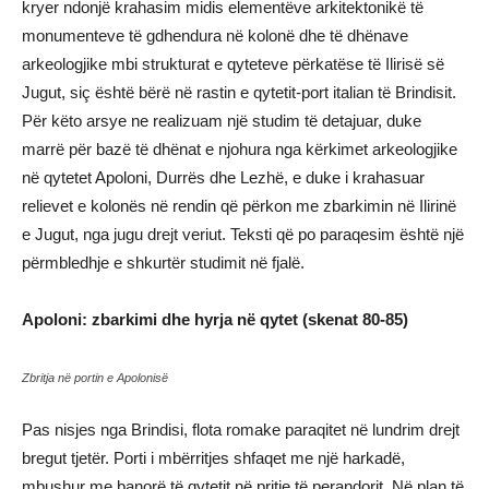
kryer ndonjë krahasim midis elementëve arkitektonikë të
monumenteve të gdhendura në kolonë dhe të dhënave
arkeologjike mbi strukturat e qyteteve përkatëse të Ilirisë së
Jugut, siç është bërë në rastin e qytetit-port italian të Brindisit.
Për këto arsye ne realizuam një studim të detajuar, duke
marrë për bazë të dhënat e njohura nga kërkimet arkeologjike
në qytetet Apoloni, Durrës dhe Lezhë, e duke i krahasuar
relievet e kolonës në rendin që përkon me zbarkimin në Ilirinë
e Jugut, nga jugu drejt veriut. Teksti që po paraqesim është një
përmbledhje e shkurtër studimit në fjalë.
Apoloni: zbarkimi dhe hyrja në qytet (skenat 80-85)
Zbritja në portin e Apolonisë
Pas nisjes nga Brindisi, flota romake paraqitet në lundrim drejt
bregut tjetër. Porti i mbërritjes shfaqet me një harkadë,
mbushur me banorë të qytetit në pritje të perandorit. Në plan të