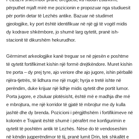
përputhet mjaft mirë me pozicionin e propozuar nga studiuesit
për portin detar të Lezhës antike. Bazuar në studimet
gjeologjike, ky port është identifikuar në një gji të vogël midis
dy kodrave shkëmbore, jo shumë larg qytetit, pranë ish-
stacionit të dikurshëm hekurudhor.
Gërmimet arkeologjike kanë treguar se në pjesën e poshtme
të qytetit fortifikimet kishin një formë drejtkëndore. Muret kishin
tre porta – dy prej tyre, ajo veriore dhe ajo jugore, ishin përballë
njëra-tjetrës, të lidhura me një rrugë; hyrja e tretë ishte në
perëndim, duke krijuar një lidhje midis qytetit dhe portit lumor.
Porta jugore, e zbuluar plotësisht, është më e madhja dhe më
e mbrojtura, me një korridor të gjatë të mbrojtur me dy kulla
jashtë dhe dy brenda. Pozicioni i përgjithshëm i fortifikimeve në
kolonën e Trajanit është shumë i përafërt me konfigurimin e
qytetit të poshtëm antik të Lezhës. Nëse do të vendoseshim
në këndin jugperëndimor të tij, pranë lumit Drin, tek shkallët e