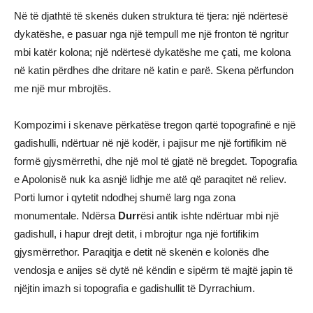
Në të djathtë të skenës duken struktura të tjera: një ndërtesë
dykatëshe, e pasuar nga një tempull me një fronton të ngritur
mbi katër kolona; një ndërtesë dykatëshe me çati, me kolona
në katin përdhes dhe dritare në katin e parë. Skena përfundon
me një mur mbrojtës.
Kompozimi i skenave përkatëse tregon qartë topografinë e një
gadishulli, ndërtuar në një kodër, i pajisur me një fortifikim në
formë gjysmërrethi, dhe një mol të gjatë në bregdet. Topografia
e Apolonisë nuk ka asnjë lidhje me atë që paraqitet në reliev.
Porti lumor i qytetit ndodhej shumë larg nga zona
monumentale. Ndërsa
Durr
ësi antik ishte ndërtuar mbi një
gadishull, i hapur drejt detit, i mbrojtur nga një fortifikim
gjysmërrethor. Paraqitja e detit në skenën e kolonës dhe
vendosja e anijes së dytë në këndin e sipërm të majtë japin të
njëjtin imazh si topografia e gadishullit të Dyrrachium.