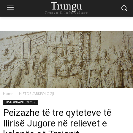
Trungu
Trungu & InforCulture
Home
HISTORI/ARKEOLOGJI
HISTORI/ARKEOLOGJI
Peizazhe të tre qyteteve të
Ilirisë Jugore në relievet e