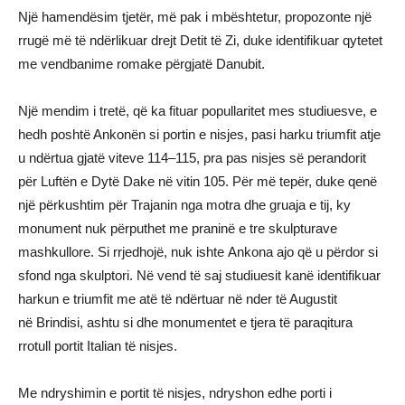
Një hamendësim tjetër, më pak i mbështetur, propozonte një
rrugë më të ndërlikuar drejt Detit të Zi, duke identifikuar qytetet
me vendbanime romake përgjatë Danubit.
Një mendim i tretë, që ka fituar popullaritet mes studiuesve, e
hedh poshtë Ankonën si portin e nisjes, pasi harku triumfit atje
u ndërtua gjatë viteve 114–115, pra pas nisjes së perandorit
për Luftën e Dytë Dake në vitin 105. Për më tepër, duke qenë
një përkushtim për Trajanin nga motra dhe gruaja e tij, ky
monument nuk përputhet me praninë e tre skulpturave
mashkullore. Si rrjedhojë, nuk ishte Ankona ajo që u përdor si
sfond nga skulptori. Në vend të saj studiuesit kanë identifikuar
harkun e triumfit me atë të ndërtuar në nder të Augustit
në Brindisi, ashtu si dhe monumentet e tjera të paraqitura
rrotull portit Italian të nisjes.
Me ndryshimin e portit të nisjes, ndryshon edhe porti i