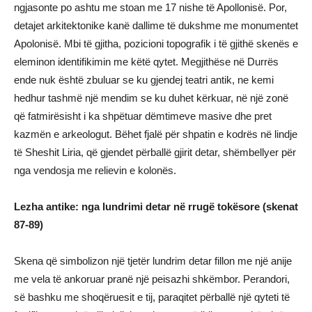
ngjasonte po ashtu me stoan me 17 nishe të Apollonisë. Por,
detajet arkitektonike kanë dallime të dukshme me monumentet
Apolonisë. Mbi të gjitha, pozicioni topografik i të gjithë skenës e
eleminon identifikimin me këtë qytet. Megjithëse në Durrës
ende nuk është zbuluar se ku gjendej teatri antik, ne kemi
hedhur tashmë një mendim se ku duhet kërkuar, në një zonë
që fatmirësisht i ka shpëtuar dëmtimeve masive dhe pret
kazmën e arkeologut. Bëhet fjalë për shpatin e kodrës në lindje
të Sheshit Liria, që gjendet përballë gjirit detar, shëmbellyer për
nga vendosja me relievin e kolonës.
Lezha antike: nga lundrimi detar në rrugë tokësore (skenat
87-89)
Skena që simbolizon një tjetër lundrim detar fillon me një anije
me vela të ankoruar pranë një peisazhi shkëmbor. Perandori,
së bashku me shoqëruesit e tij, paraqitet përballë një qyteti të