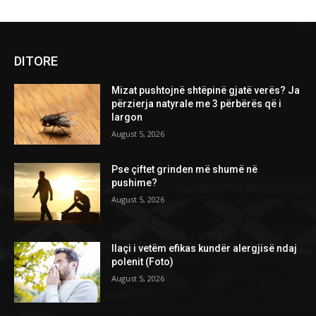
DITORE
Mizat pushtojnë shtëpinë gjatë verës? Ja
përzierja natyrale me 3 përbërës që i
largon
August 5, 2026
Pse çiftet grinden më shumë në
pushime?
August 5, 2026
Ilaçi i vetëm efikas kundër alergjisë ndaj
polenit (Foto)
August 5, 2026