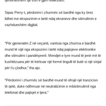
qëndrueshëm që truri e gjen relaksues.”
Sipas Perry-t, përdorimi i zhurmës së bardhë nga ky brez
lidhet me ekspozimin e lartë ndaj ekraneve dhe stimulimin e
vazhdueshëm digjital.
“Për gjeneratën Z në veçanti, varësia nga zhurma e bardhë
mund të vijë nga ekspozimi i lartë ndaj pajisjeve elektronike
dhe stimulimi i pandërprerë. Mendjet e tyre mund të jenë më të
kushtëzuara për të kërkuar një formë tingulli të butë si një sinjal
për t’u çlodhur,” tha ajo.
“Përdorimi i zhurmës së bardhë mund të ofrojë një tranzicion
të qetë, duke ndihmuar në neutralizimin e mbistimulimit nga
telefonat dhe pajisjet e tjera.”