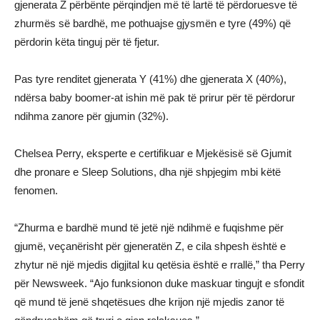
gjenerata Z përbënte përqindjen më të lartë të përdoruesve të
zhurmës së bardhë, me pothuajse gjysmën e tyre (49%) që
përdorin këta tinguj për të fjetur.
Pas tyre renditet gjenerata Y (41%) dhe gjenerata X (40%),
ndërsa baby boomer-at ishin më pak të prirur për të përdorur
ndihma zanore për gjumin (32%).
Chelsea Perry, eksperte e certifikuar e Mjekësisë së Gjumit
dhe pronare e Sleep Solutions, dha një shpjegim mbi këtë
fenomen.
“Zhurma e bardhë mund të jetë një ndihmë e fuqishme për
gjumë, veçanërisht për gjeneratën Z, e cila shpesh është e
zhytur në një mjedis digjital ku qetësia është e rrallë,” tha Perry
për Newsweek. “Ajo funksionon duke maskuar tingujt e sfondit
që mund të jenë shqetësues dhe krijon një mjedis zanor të