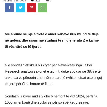
February 19, 2025
222
0
Më shumë se një e treta e amerikanëve nuk mund të flejë
në qetësi, dhe sipas një studimi të ri, gjenerata Z e ka më
të vështirë se të tjerët.
Një sondazh ekskluziv i kryer për Newsweek nga Talker
Research analizoi zakonet e gjumit, duke zbuluar se 38% e të
anketuarve përdorin zhurmën e bardhë (white noise) ose tinguj
të tjerë për t’i ndihmuar të flenë.
Sondazhi, i kryer midis 2 dhe 6 nëntorit të vitit 2024, përfshiu
1000 amerikanë dhe zbuloi se për sa i përket brezave,