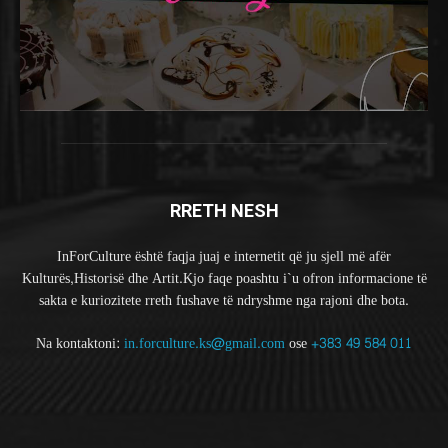
RRETH NESH
InForCulture është faqja juaj e internetit që ju sjell më afër
Kulturës,Historisë dhe Artit.Kjo faqe poashtu i`u ofron informacione të
sakta e kuriozitete rreth fushave të ndryshme nga rajoni dhe bota.
Na kontaktoni:
in.forculture.ks@gmail.com
ose
+383 49 584 011