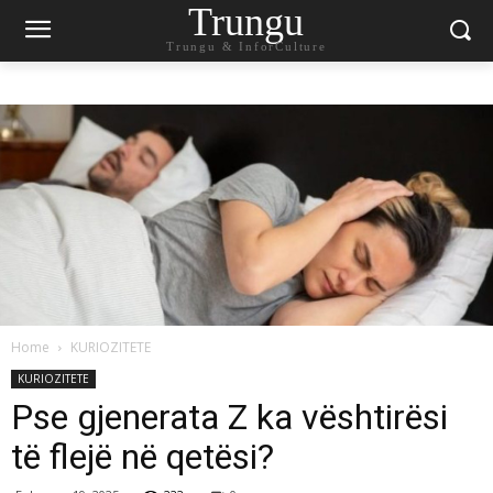
Trungu
Trungu & InforCulture
Home
KURIOZITETE
KURIOZITETE
Pse gjenerata Z ka vështirësi
të flejë në qetësi?