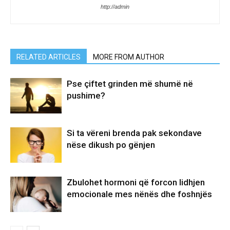
http://admin
RELATED ARTICLES
MORE FROM AUTHOR
Pse çiftet grinden më shumë në
pushime?
Si ta vëreni brenda pak sekondave
nëse dikush po gënjen
Zbulohet hormoni që forcon lidhjen
emocionale mes nënës dhe foshnjës