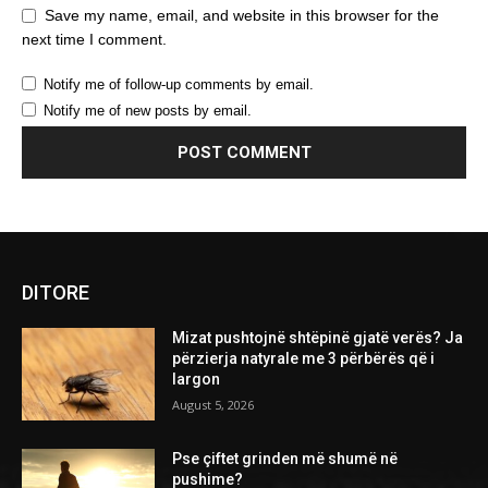
Save my name, email, and website in this browser for the
next time I comment.
Notify me of follow-up comments by email.
Notify me of new posts by email.
DITORE
Mizat pushtojnë shtëpinë gjatë verës? Ja
përzierja natyrale me 3 përbërës që i
largon
August 5, 2026
Pse çiftet grinden më shumë në
pushime?