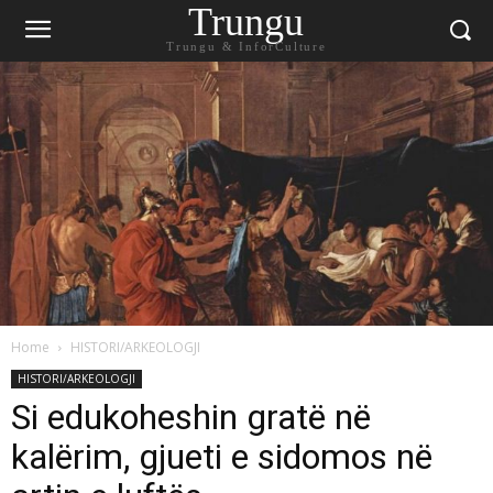
Trungu
Trungu & InforCulture
Home
HISTORI/ARKEOLOGJI
HISTORI/ARKEOLOGJI
Si edukoheshin gratë në
kalërim, gjueti e sidomos në