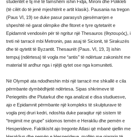
studentët e tij më të famshëm ishin Fidja, Mironi dhe Polikleti
(të cilët do të jenë mjeshtërit e artit klasik). Pausania na tregon
(Paus VI, 19) se duke pasur parasysh pjesëmarrjen e
shpeshtë në garat olimpike dhe fitoret e tyre qytetarët e
Epidamnit vendosën për të ngritur një Thesauros (θησαυρός), i
treti në tarracë mbi Metronin, pas asaj të Sicionit, të Sirakuzës
dhe të qytetit të Byzantit. Thesaurët (Paus. VI, 19, 3) ishin
tempuj (ndërtesa) të vogla me “antis” të ndërtuar zakonisht me
material të ardhur nga i njëjti qytet ose nga komuniteti.
Në Olympë ata ndodheshin mbi një tarracë me shkallë e cila
përmbante dymbëdhjetë ndërtesa. Sipas shkrimeve të
Periegetës dhe Plutarkut dhe nga analizat e disa studiuesve,
ajo e Epidamnit përmbante një kompleks të skulpturave të
vogla prej druri kedri, ndoshta duke paraqitur një sistem të
“tregimit me grupe” sidomos temën e Herakliu dhe pemën e
Hesperideve. Faktikisht ajo tregonte Atlasi që mbanë qiellin me
Herakliun dhe pemën e Hesperideve, mollën me gjarprin të