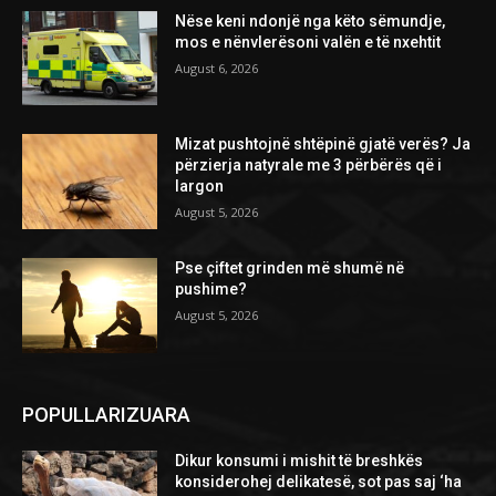
Nëse keni ndonjë nga këto sëmundje,
mos e nënvlerësoni valën e të nxehtit
August 6, 2026
Mizat pushtojnë shtëpinë gjatë verës? Ja
përzierja natyrale me 3 përbërës që i
largon
August 5, 2026
Pse çiftet grinden më shumë në
pushime?
August 5, 2026
POPULLARIZUARA
Dikur konsumi i mishit të breshkës
konsiderohej delikatesë, sot pas saj ‘ha