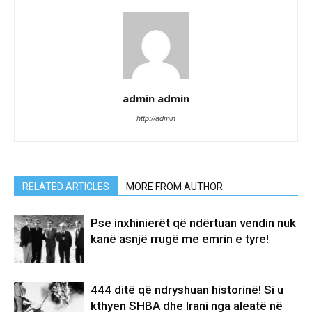
admin admin
http://admin
RELATED ARTICLES
MORE FROM AUTHOR
Pse inxhinierët që ndërtuan vendin nuk
kanë asnjë rrugë me emrin e tyre!
444 ditë që ndryshuan historinë! Si u
kthyen SHBA dhe Irani nga aleatë në