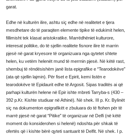
garat.
Edhe në kulturën ilire, ashtu siç edhe në realitetet e tjera
mesdhetare do të paraqiten elemente tipike të edukimit helen,
fillimisht tek klasat aristokratike. Marrëdhëniet kulturore,
interesat politike, do të sjellin realitete fisnore ilire të marrin
pjesë në garat kryesore të organizuara nga qytetet shtete
helen, ku vetëm helenët mund të merrnin pjesë. Në këtë rast,
shembuj të rëndësishëm janë lista epigrafike e “Tearodokëve”
(ata që sjellin lajmin). Për fiset e Epirit, kemi listën e
tearodokëve të Epidaurit edhe të Argosit. Sipas traditës ai që
parhapi kulturën helene në Epir ishte mbreti Tarryba-s (430 –
392 p.Kr. Kishte studiuar në Athinë). Në shek. III p. Kr. Bylinët
siç na dokumenton epigrafikët e zbuluara do të ftohen për të
marrë pjesë në garat “Pitike” të organizuar në Delfi (në këtë
moment do konsiderohen si helenë) ndoshta për shkak të
ofertës që i kishte bërë qyteti santuarit të Delfit. Në shek. I p.