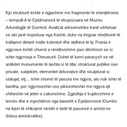
Kjo strukturë është e ngjashme me fragmente të shenjtërores
– tempulli A të Epidmanosit të ekspozuara në Muzeu
Arkeologjik të Durrësit. Analizat arkeometrike kanë vërtetuar
se ato janë importuar nga Korinti, duke na treguar rëndësinë të
trafiqeve detarë midis kolonisë dhe atdheut të tij. Prania e
ngjyrave është shumë e rëndësishme pasi dëshmon se si
ishte ngjyrosja e Thesarurit. Duhet të kemi parasysh se në
antikitet monumente të lashta si të tilla: strukturat publike ose
private, subjektet, elementet dekorative dhe skulpturat si
statujat, etj… ishin shumë të pasura me ngjyra, ato nuk ishin të
bardha, por ngjyroseshin ose pikturoheshin me ngjyra që
shiheshin në jetën e zakonshme. Zgjedhja e kujdesshme e
temës dhe e mjeshtërve nga banorët e Epidamnosit /Durrësi
na lejon të shikojmë nivelin e lartë të pasurisë e aristoi-ve
(klasa aristokratike).