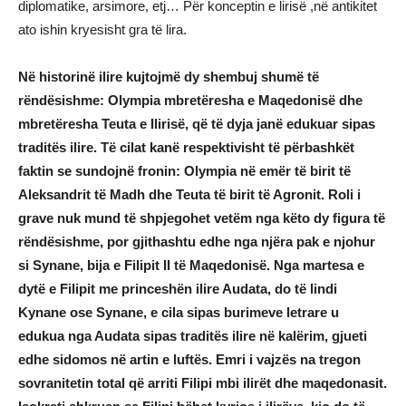
diplomatike, arsimore, etj… Për konceptin e lirisë ,në antikitet
ato ishin kryesisht gra të lira.
Në historinë ilire kujtojmë dy shembuj shumë të
rëndësishme: Olympia mbretëresha e Maqedonisë dhe
mbretëresha Teuta e Ilirisë, që të dyja janë edukuar sipas
traditës ilire. Të cilat kanë respektivisht të përbashkët
faktin se sundojnë fronin: Olympia në emër të birit të
Aleksandrit të Madh dhe Teuta të birit të Agronit. Roli i
grave nuk mund të shpjegohet vetëm nga këto dy figura të
rëndësishme, por gjithashtu edhe nga njëra pak e njohur
si Synane, bija e Filipit II të Maqedonisë. Nga martesa e
dytë e Filipit me princeshën ilire Audata, do të lindi
Kynane ose Synane, e cila sipas burimeve letrare u
edukua nga Audata sipas traditës ilire në kalërim, gjueti
edhe sidomos në artin e luftës. Emri i vajzës na tregon
sovranitetin total që arriti Filipi mbi ilirët dhe maqedonasit.