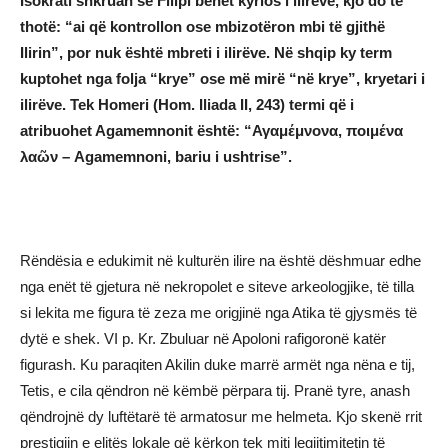
Isokrati shkruan se Filipi bëhet kyrios i ilirëve, kjo do të
thotë: “ai që kontrollon ose mbizotëron mbi të gjithë
Ilirin”, por nuk është mbreti i ilirëve. Në shqip ky term
kuptohet nga folja “krye” ose më mirë “në krye”, kryetari i
ilirëve. Tek Homeri (Hom. Iliada II, 243) termi që i
atribuohet Agamemnonit është: “Αγαμέμνονα, ποιμένα
λαῶν – Agamemnoni, bariu i ushtrise”.
Rëndësia e edukimit në kulturën ilire na është dëshmuar edhe
nga enët të gjetura në nekropolet e siteve arkeologjike, të tilla
si lekita me figura të zeza me origjinë nga Atika të gjysmës të
dytë e shek. VI p. Kr. Zbuluar në Apoloni rafigoronë katër
figurash. Ku paraqiten Akilin duke marrë armët nga nëna e tij,
Tetis, e cila qëndron në këmbë përpara tij. Pranë tyre, anash
qëndrojnë dy luftëtarë të armatosur me helmeta. Kjo skenë rrit
prestigjin e elitës lokale që kërkon tek miti legjitimitetin të