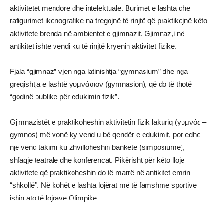
aktivitetet mendore dhe intelektuale. Burimet e lashta dhe
rafigurimet ikonografike na tregojnë të rinjtë që praktikojnë këto
aktivitete brenda në ambientet e gjimnazit. Gjimnaz,i në
antikitet ishte vendi ku të rinjtë kryenin aktivitet fizike.
Fjala “gjimnaz” vjen nga latinishtja “gymnasium” dhe nga
greqishtja e lashtë γυμνάσιον (gymnasion), që do të thotë
“godinë publike për edukimin fizik”.
Gjimnazistët e praktikoheshin aktivitetin fizik lakuriq (γυμνός –
gymnos) më vonë ky vend u bë qendër e edukimit, por edhe
një vend takimi ku zhvilloheshin bankete (simposiume),
shfaqje teatrale dhe konferencat. Pikërisht për këto lloje
aktivitete që praktikoheshin do të marrë në antikitet emrin
“shkollë”. Në kohët e lashta lojërat më të famshme sportive
ishin ato të lojrave Olimpike.