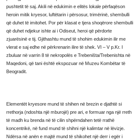
pushtetit të saj. Akili në edukimin e elitës lokale përfaqëson
heroin mitik kryesor, luftëtarin i përsosur, trimërinë, shembulli
që duhet të imitohet. Por për klasat e tjera shoqërore shembulli
që duhet ndjekur ishte ai i Odiseut, heroi që përdorte
zjuarësinë e tij. Gjithashtu mund të shohim edukimin ilir me
vlerat e saj edhe në përkrenarin ilire të shek. VI – V p.Kr. I
zbuluar në varrin 8 të nekropolës e Trebeništa/Trebenishta në
Maqedoni, që tani është ekspozuar në Muzeu Kombëtar të
Beogradit.
Elementët kryesore mund të shihen në brezin e djathtë si
rrethorja (ndoshta një mburojë) pre ari, e formuar nga një rreth
të madh ku brenda në të cilin shpërndahen tetë rrathë
koncentrikë, në fund mund të shihni një kalimtar në lëvizje.
Ndërsa në anën e majtë mund të shikohet një derr i egër i