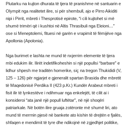
Plutarku na kujton dhurata të tjera të pranishme në santuarin e
Olympit nga realitetet ilire, si për shembull, ajo e Pirro Aikiditi
nipi i Pirrit, mbreti i Thesprotisë epirote, “i cili kujtohet si më
shumë trimëri që i kushtoi në Altis Thrasibuli nga Eleioni…”
ose si Meneptolemi, fituesi në garën e vrapimit të fëmijëve nga
Apollonia (Apolonia).
Nga burimet e lashta ne mund të nxjerrim elemente të tjera
mbi edukim ilir. Ilirët indetifikoheshin si një popullsi “barbare” e
lidhur shpesh me traditën homerike, siç na tregon Thukididi (V,
125 – 126) për ngjarjet e gjeneralit spartan Brasida dhe mbretit
të Maqedonisë Perdika II (423 p.Kr.) Kundër Arabeut mbreti i
fisit ilir të lynkestëve i ndihmuar nga enkelejët, të cilit ai i
konsideroi “ata janë një popull luftëtar”, në një shoqëri
patriarkale. Në botën ilire gruaja zotëronte më shumë liri, ato
mund të merrnin pjesë në bankete ato kishin të drejtën e fjalës,
shfaqen e mendimit të tyre dhe ndikojnë në zgjedhjet politike,