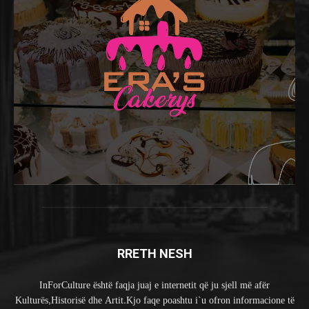
RRETH NESH
InForCulture është faqja juaj e internetit që ju sjell më afër
Kulturës,Historisë dhe Artit.Kjo faqe poashtu i`u ofron informacione të