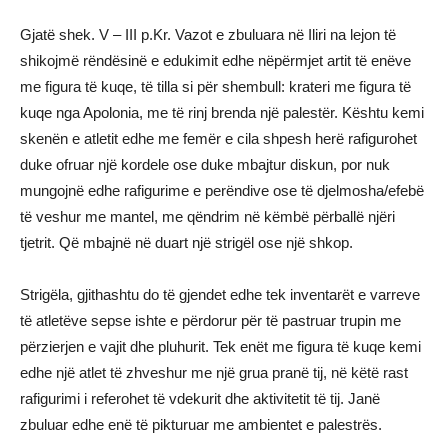
Gjatë shek. V – III p.Kr. Vazot e zbuluara në Iliri na lejon të
shikojmë rëndësinë e edukimit edhe nëpërmjet artit të enëve
me figura të kuqe, të tilla si për shembull: krateri me figura të
kuqe nga Apolonia, me të rinj brenda një palestër. Kështu kemi
skenën e atletit edhe me femër e cila shpesh herë rafigurohet
duke ofruar një kordele ose duke mbajtur diskun, por nuk
mungojnë edhe rafigurime e perëndive ose të djelmosha/efebë
të veshur me mantel, me qëndrim në këmbë përballë njëri
tjetrit. Që mbajnë në duart një strigël ose një shkop.
Strigëla, gjithashtu do të gjendet edhe tek inventarët e varreve
të atletëve sepse ishte e përdorur për të pastruar trupin me
përzierjen e vajit dhe pluhurit. Tek enët me figura të kuqe kemi
edhe një atlet të zhveshur me një grua pranë tij, në këtë rast
rafigurimi i referohet të vdekurit dhe aktivitetit të tij. Janë
zbuluar edhe enë të pikturuar me ambientet e palestrës.