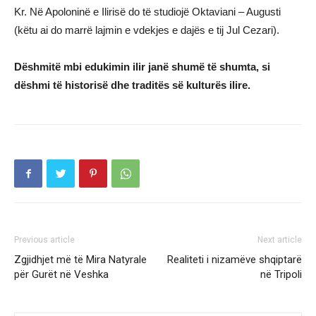
Kr. Në Apoloninë e Ilirisë do të studiojë Oktaviani – Augusti
(këtu ai do marrë lajmin e vdekjes e dajës e tij Jul Cezari).
Dëshmitë mbi edukimin ilir janë shumë të shumta, si
dëshmi të historisë dhe traditës së kulturës ilire.
Previous article
Next article
Zgjidhjet më të Mira Natyrale
Realiteti i nizamëve shqiptarë
për Gurët në Veshka
në Tripoli