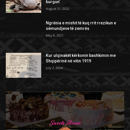
burgun’
August 31, 2022
Ngrënia e mishit të kuq rrit rrezikun e
sëmundjeve të zemrës
May 8, 2021
Kur ulqinakët kërkonin bashkimin me
Shqipërinë në vitin 1919
July 2, 2024