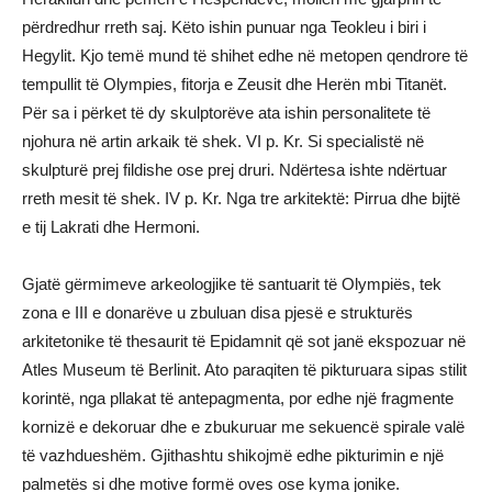
përdredhur rreth saj. Këto ishin punuar nga Teokleu i biri i
Hegylit. Kjo temë mund të shihet edhe në metopen qendrore të
tempullit të Olympies, fitorja e Zeusit dhe Herën mbi Titanët.
Për sa i përket të dy skulptorëve ata ishin personalitete të
njohura në artin arkaik të shek. VI p. Kr. Si specialistë në
skulpturë prej fildishe ose prej druri. Ndërtesa ishte ndërtuar
rreth mesit të shek. IV p. Kr. Nga tre arkitektë: Pirrua dhe bijtë
e tij Lakrati dhe Hermoni.
Gjatë gërmimeve arkeologjike të santuarit të Olympiës, tek
zona e III e donarëve u zbuluan disa pjesë e strukturës
arkitetonike të thesaurit të Epidamnit që sot janë ekspozuar në
Atles Museum të Berlinit. Ato paraqiten të pikturuara sipas stilit
korintë, nga pllakat të antepagmenta, por edhe një fragmente
kornizë e dekoruar dhe e zbukuruar me sekuencë spirale valë
të vazhdueshëm. Gjithashtu shikojmë edhe pikturimin e një
palmetës si dhe motive formë oves ose kyma jonike.