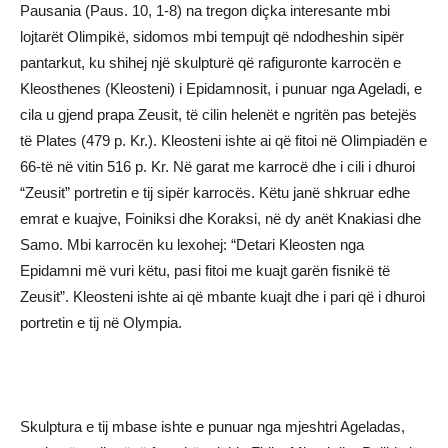
Pausania (Paus. 10, 1-8) na tregon diçka interesante mbi
lojtarët Olimpikë, sidomos mbi tempujt që ndodheshin sipër
pantarkut, ku shihej një skulpturë që rafiguronte karrocën e
Kleosthenes (Kleosteni) i Epidamnosit, i punuar nga Ageladi, e
cila u gjend prapa Zeusit, të cilin helenët e ngritën pas betejës
të Plates (479 p. Kr.). Kleosteni ishte ai që fitoi në Olimpiadën e
66-të në vitin 516 p. Kr. Në garat me karrocë dhe i cili i dhuroi
“Zeusit” portretin e tij sipër karrocës. Këtu janë shkruar edhe
emrat e kuajve, Foiniksi dhe Koraksi, në dy anët Knakiasi dhe
Samo. Mbi karrocën ku lexohej: “Detari Kleosten nga
Epidamni më vuri këtu, pasi fitoi me kuajt garën fisnikë të
Zeusit”. Kleosteni ishte ai që mbante kuajt dhe i pari që i dhuroi
portretin e tij në Olympia.
Skulptura e tij mbase ishte e punuar nga mjeshtri Ageladas,