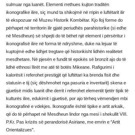
sulmuar nga luanët. Elementi rrethues kujton traditën
ikonografike ilire, siç mund ta shikojmë në rripin e luftëtarit ilir
të ekspozuar në Muzeu Historik Kombëtar. Kjo lloj forme do
përhapet në territorin ilir gjatë periudhës parahistorike (si edhe
në Mesdheun) së shpejti do të bëhet një element i përsëritur i
ikonografisë ilire në forma të ndryshme, duke na lejuar të
kuptojmë edhe lidhjet tregtare që historikisht lidhën realitetet
mesdhetare. Në pjesën e fundit të epokës së bronzit ajo do të
lidhë ethnosi Ilirët me atë të botës Mikeane. Rafigurimi i
kalorësit i referohet prestigjit që luftëtari ka brenda fisit dhe
statusin e tij (siç dëshmohet nga pasuria e inventarit) skena e
gjuetisë midis luanit dhe derrit i referohet elementit tjetër tipik të
kulturës ilire, edukimit i gjuetisë, por ajo tërheq vëmendjen mbi
ikonografinë e vdekjes. Ikonografie është tipike e artit arkaik,
që do të përhapet në Mesdheun lindor nga mesi i shekullit VIII.
P.Kr. Pas krizës së perandorisë Asiriane, me emrin e “Artit
Orientalizues”.