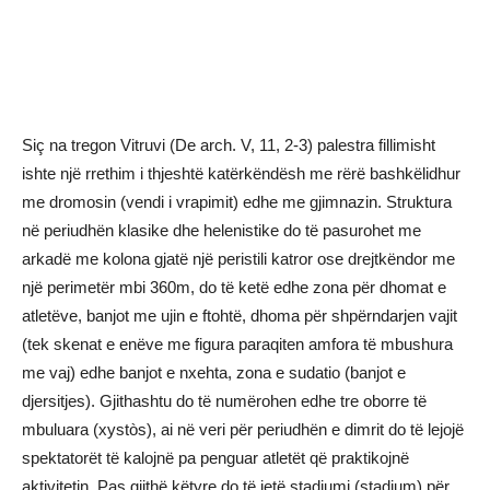
Siç na tregon Vitruvi (De arch. V, 11, 2-3) palestra fillimisht
ishte një rrethim i thjeshtë katërkëndësh me rërë bashkëlidhur
me dromosin (vendi i vrapimit) edhe me gjimnazin. Struktura
në periudhën klasike dhe helenistike do të pasurohet me
arkadë me kolona gjatë një peristili katror ose drejtkëndor me
një perimetër mbi 360m, do të ketë edhe zona për dhomat e
atletëve, banjot me ujin e ftohtë, dhoma për shpërndarjen vajit
(tek skenat e enëve me figura paraqiten amfora të mbushura
me vaj) edhe banjot e nxehta, zona e sudatio (banjot e
djersitjes). Gjithashtu do të numërohen edhe tre oborre të
mbuluara (xystòs), ai në veri për periudhën e dimrit do të lejojë
spektatorët të kalojnë pa penguar atletët që praktikojnë
aktivitetin. Pas gjithë këtyre do të jetë stadiumi (stadium) për