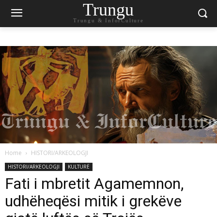
Trungu
Trungu & InforCulture
Home
HISTORI/ARKEOLOGJI
HISTORI/ARKEOLOGJI
KULTURË
Fati i mbretit Agamemnon,
udhëheqësi mitik i grekëve