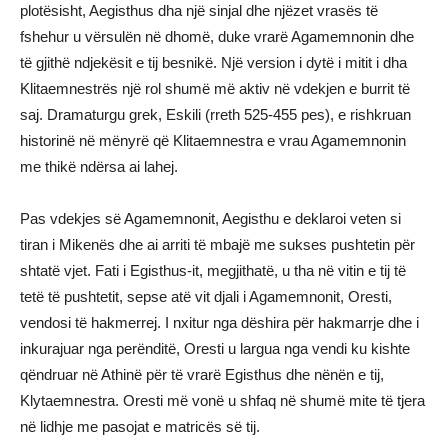
plotësisht, Aegisthus dha një sinjal dhe njëzet vrasës të
fshehur u vërsulën në dhomë, duke vrarë Agamemnonin dhe
të gjithë ndjekësit e tij besnikë. Një version i dytë i mitit i dha
Klitaemnestrës një rol shumë më aktiv në vdekjen e burrit të
saj. Dramaturgu grek, Eskili (rreth 525-455 pes), e rishkruan
historinë në mënyrë që Klitaemnestra e vrau Agamemnonin
me thikë ndërsa ai lahej.
Pas vdekjes së Agamemnonit, Aegisthu e deklaroi veten si
tiran i Mikenës dhe ai arriti të mbajë me sukses pushtetin për
shtatë vjet. Fati i Egisthus-it, megjithatë, u tha në vitin e tij të
tetë të pushtetit, sepse atë vit djali i Agamemnonit, Oresti,
vendosi të hakmerrej. I nxitur nga dëshira për hakmarrje dhe i
inkurajuar nga perënditë, Oresti u largua nga vendi ku kishte
qëndruar në Athinë për të vrarë Egisthus dhe nënën e tij,
Klytaemnestra. Oresti më vonë u shfaq në shumë mite të tjera
në lidhje me pasojat e matricës së tij.