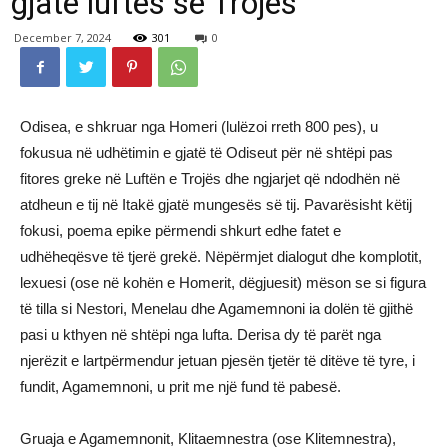
gjatë luftës së Trojës
December 7, 2024
301
0
Odisea, e shkruar nga Homeri (lulëzoi rreth 800 pes), u
fokusua në udhëtimin e gjatë të Odiseut për në shtëpi pas
fitores greke në Luftën e Trojës dhe ngjarjet që ndodhën në
atdheun e tij në Itakë gjatë mungesës së tij. Pavarësisht këtij
fokusi, poema epike përmendi shkurt edhe fatet e
udhëheqësve të tjerë grekë. Nëpërmjet dialogut dhe komplotit,
lexuesi (ose në kohën e Homerit, dëgjuesit) mëson se si figura
të tilla si Nestori, Menelau dhe Agamemnoni ia dolën të gjithë
pasi u kthyen në shtëpi nga lufta. Derisa dy të parët nga
njerëzit e lartpërmendur jetuan pjesën tjetër të ditëve të tyre, i
fundit, Agamemnoni, u prit me një fund të pabesë.
Gruaja e Agamemnonit, Klitaemnestra (ose Klitemnestra),