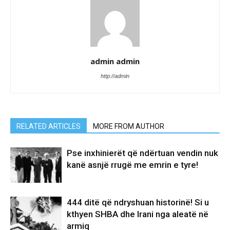
admin admin
http://admin
RELATED ARTICLES
MORE FROM AUTHOR
Pse inxhinierët që ndërtuan vendin nuk
kanë asnjë rrugë me emrin e tyre!
444 ditë që ndryshuan historinë! Si u
kthyen SHBA dhe Irani nga aleatë në
armiq