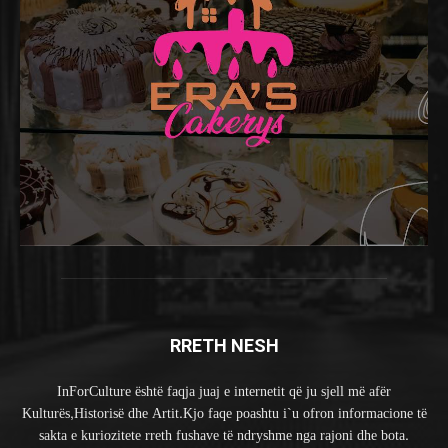
RRETH NESH
InForCulture është faqja juaj e internetit që ju sjell më afër
Kulturës,Historisë dhe Artit.Kjo faqe poashtu i`u ofron informacione të
sakta e kuriozitete rreth fushave të ndryshme nga rajoni dhe bota.