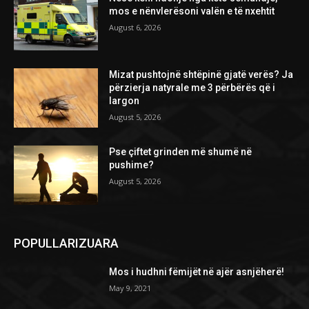
mos e nënvlerësoni valën e të nxehtit
August 6, 2026
Mizat pushtojnë shtëpinë gjatë verës? Ja
përzierja natyrale me 3 përbërës që i
largon
August 5, 2026
Pse çiftet grinden më shumë në
pushime?
August 5, 2026
POPULLARIZUARA
Mos i hudhni fëmijët në ajër asnjëherë!
May 9, 2021