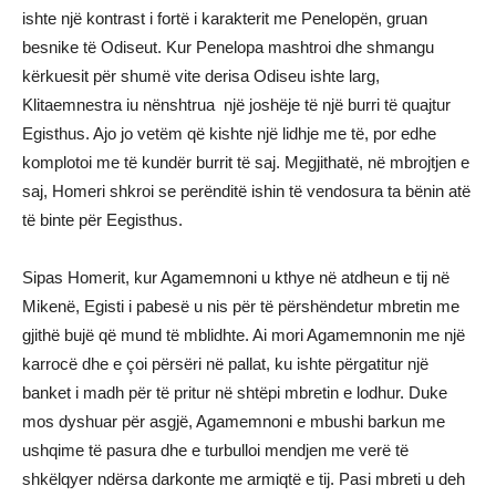
ishte një kontrast i fortë i karakterit me Penelopën, gruan
besnike të Odiseut. Kur Penelopa mashtroi dhe shmangu
kërkuesit për shumë vite derisa Odiseu ishte larg,
Klitaemnestra iu nënshtrua një joshëje të një burri të quajtur
Egisthus. Ajo jo vetëm që kishte një lidhje me të, por edhe
komplotoi me të kundër burrit të saj. Megjithatë, në mbrojtjen e
saj, Homeri shkroi se perënditë ishin të vendosura ta bënin atë
të binte për Eegisthus.
Sipas Homerit, kur Agamemnoni u kthye në atdheun e tij në
Mikenë, Egisti i pabesë u nis për të përshëndetur mbretin me
gjithë bujë që mund të mblidhte. Ai mori Agamemnonin me një
karrocë dhe e çoi përsëri në pallat, ku ishte përgatitur një
banket i madh për të pritur në shtëpi mbretin e lodhur. Duke
mos dyshuar për asgjë, Agamemnoni e mbushi barkun me
ushqime të pasura dhe e turbulloi mendjen me verë të
shkëlqyer ndërsa darkonte me armiqtë e tij. Pasi mbreti u deh