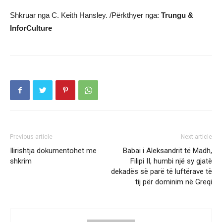
Shkruar nga C. Keith Hansley. /Përkthyer nga:
Trungu &
InforCulture
Previous article
Next article
Ilirishtja dokumentohet me
Babai i Aleksandrit të Madh,
shkrim
Filipi II, humbi një sy gjatë
dekadës së parë të luftërave të
tij për dominim në Greqi