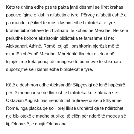
Këto të dhëna edhe pse të pakta janë dëshmi se ilirët krahas
popujve fqinjë e kishin alfabetin e tyre. Përveç alfabetit është e
pa mundur që ilirët të mos i kishin edhe bibliotekat e tyre
krahas bibliotekave të zhvilluara të kohës në Mesdhe. Në këtë
periudhë kohore ekzistonin biblioteka të famshme si në:
Aleksandri, Athinë, Romë, etj që i bashkonin njerëzit më të
ditur të kohës në Mesdhe. Mbretëritë Ilire duke jetuar në
fqinjësi me këta popuj në mungesë të burimeve të shkruara
supozojmë se i kishin edhe bibliotekat e tyre.
Këtë e dëshmon edhe Aleksandër Stipçeviqi që lenë hapësirë
për të menduar se në Iliri kishte biblioteka kur shkruan se:
Oktavian Augusti pas nënshtrimit të ilirëve duke u kthyer në
Romë, nga plaçka që solli prej Ilirisë urdhëroi që të ndërtohet
një bibliotekë e madhe publike, të cilën për nderë të motrës së
tij, Oktavisë, e quajti Oktaviana.