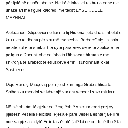
për fjalë në gjuhën shqipe. Në këtë lokalitet u zbulua edhe një
unazë ari me figurë kalorësi me tekst EYSE…DELE
MEZHNAI.
Aleksandër Stipqeviqi në librin e tij Historia, jeta dhe simbolet e
kultit jep të dhëna për shumë monedha “Barbare” siç i njihnin
në atë kohë të shekullit të dytë para erës së re të zbuluara në
pellgun e Danubit dhe në fshatin Ribnjaça shkruante me
shkronja të alfabetit të etruskëve emri i sundimtarit lokal
Sosthenes.
Duje Rendiç-Mioçeviq për një shkrim nga Grebeshtica te
Shibeniku mendoi se ishte një variant vendor i shkrimit latin.
Në një shkrim të gjetur në Braç është shkruar emri prej dy
pjesësh Veselia Felicitas. Pjesa e parë Veselia është fjalë ilire
ndërsa pjesa e dytë Felicitas është fjalë latine që do të thotë fat