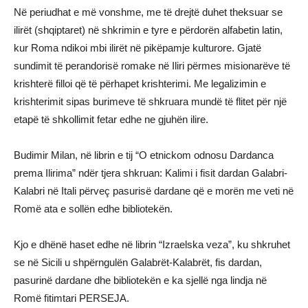
Në periudhat e më vonshme, me të drejtë duhet theksuar se
ilirët (shqiptaret) në shkrimin e tyre e përdorën alfabetin latin,
kur Roma ndikoi mbi ilirët në pikëpamje kulturore. Gjatë
sundimit të perandorisë romake në Iliri përmes misionarëve të
krishterë filloi që të përhapet krishterimi. Me legalizimin e
krishterimit sipas burimeve të shkruara mundë të flitet për një
etapë të shkollimit fetar edhe ne gjuhën ilire.
Budimir Milan, në librin e tij “O etnickom odnosu Dardanca
prema Ilirima” ndër tjera shkruan: Kalimi i fisit dardan Galabri-
Kalabri në Itali përveç pasurisë dardane që e morën me veti në
Romë ata e sollën edhe bibliotekën.
Kjo e dhënë haset edhe në librin “Izraelska veza”, ku shkruhet
se në Sicili u shpërngulën Galabrët-Kalabrët, fis dardan,
pasurinë dardane dhe bibliotekën e ka sjellë nga lindja në
Romë fitimtari PERSEJA.