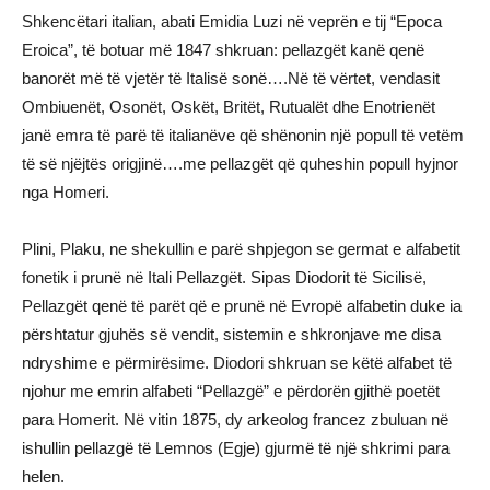
Shkencëtari italian, abati Emidia Luzi në veprën e tij “Epoca
Eroica”, të botuar më 1847 shkruan: pellazgët kanë qenë
banorët më të vjetër të Italisë sonë….Në të vërtet, vendasit
Ombiuenët, Osonët, Oskët, Britët, Rutualët dhe Enotrienët
janë emra të parë të italianëve që shënonin një popull të vetëm
të së njëjtës origjinë….me pellazgët që quheshin popull hyjnor
nga Homeri.
Plini, Plaku, ne shekullin e parë shpjegon se germat e alfabetit
fonetik i prunë në Itali Pellazgët. Sipas Diodorit të Sicilisë,
Pellazgët qenë të parët që e prunë në Evropë alfabetin duke ia
përshtatur gjuhës së vendit, sistemin e shkronjave me disa
ndryshime e përmirësime. Diodori shkruan se këtë alfabet të
njohur me emrin alfabeti “Pellazgë” e përdorën gjithë poetët
para Homerit. Në vitin 1875, dy arkeolog francez zbuluan në
ishullin pellazgë të Lemnos (Egje) gjurmë të një shkrimi para
helen.