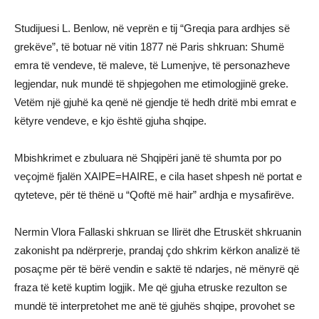
Studijuesi L. Benlow, në veprën e tij “Greqia para ardhjes së
grekëve”, të botuar në vitin 1877 në Paris shkruan: Shumë
emra të vendeve, të maleve, të Lumenjve, të personazheve
legjendar, nuk mundë të shpjegohen me etimologjinë greke.
Vetëm një gjuhë ka qenë në gjendje të hedh dritë mbi emrat e
këtyre vendeve, e kjo është gjuha shqipe.
Mbishkrimet e zbuluara në Shqipëri janë të shumta por po
veçojmë fjalën XAIPE=HAIRE, e cila haset shpesh në portat e
qyteteve, për të thënë u “Qoftë më hair” ardhja e mysafirëve.
Nermin Vlora Fallaski shkruan se Ilirët dhe Etruskët shkruanin
zakonisht pa ndërprerje, prandaj çdo shkrim kërkon analizë të
posaçme për të bërë vendin e saktë të ndarjes, në mënyrë që
fraza të ketë kuptim logjik. Me që gjuha etruske rezulton se
mundë të interpretohet me anë të gjuhës shqipe, provohet se