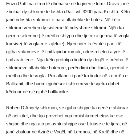
Enzo Gatti na ofron të dhëna se në luginën e lumit Drava janë
zbuluar dy shkrime të lashta (Dali, viti 3200 para Krishti). Këto
janë ndoshta shkrimet e para alfabetike të botës. Në këto
shkrime vërehen dy sisteme të ndryshme shkrimi. Njëri ka
germa solemne (të mëdha shtypi) dhe tjetri ka germa të vogla
kursive( të vogla me lajlelule). Njëri ndër ta është i pari i të
gjitha shkrimeve të tipit lapidar romak, ndërsa tjetri i atyre të
tipit arab fenik. Nga këto prototipa lindën dy degët e mëdha të
shkrimeve alfabetike botërore, perëndimi dhe lindja, germat e
mëdha dhe të vogla. Pra alfabeti i parë ka lindur në zemrën e
Ballkanit, dhe burimi gjuhësor i shkrimeve të vjetra duhet
kërkuar në një gjuhë ballkanike.
Robert D’Angely shkruan, se gjuha shqipe ka qenë e shkruar
në antikitet, dhe kjo provohet nga mbishkrimet etruske ose
shqipe dhe nga ato po ashtu shqipe ose Likiase e të tjera, që
janë zbuluar në Azinë e Vogël, në Lemnos, në Kretë dhe në