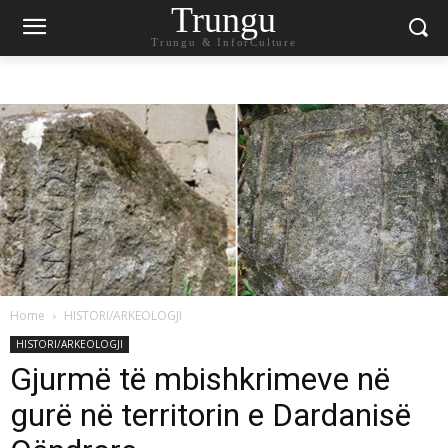
Trungu
Trungu & InforCulture
Home
HISTORI/ARKEOLOGJI
HISTORI/ARKEOLOGJI
Gjurmë të mbishkrimeve në
gurë në territorin e Dardanisë