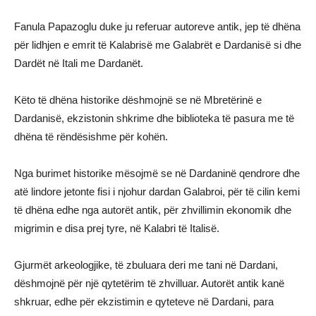
Fanula Papazoglu duke ju referuar autoreve antik, jep të dhëna
për lidhjen e emrit të Kalabrisë me Galabrët e Dardanisë si dhe
Dardët në Itali me Dardanët.
Këto të dhëna historike dëshmojnë se në Mbretërinë e
Dardanisë, ekzistonin shkrime dhe biblioteka të pasura me të
dhëna të rëndësishme për kohën.
Nga burimet historike mësojmë se në Dardaninë qendrore dhe
atë lindore jetonte fisi i njohur dardan Galabroi, për të cilin kemi
të dhëna edhe nga autorët antik, për zhvillimin ekonomik dhe
migrimin e disa prej tyre, në Kalabri të Italisë.
Gjurmët arkeologjike, të zbuluara deri me tani në Dardani,
dëshmojnë për një qytetërim të zhvilluar. Autorët antik kanë
shkruar, edhe për ekzistimin e qyteteve në Dardani, para