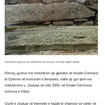
Pozicioni e gurëve me mbishkrim të murosur në këtë objekt banim
Përveç gurëve më mbishkrim që gjenden në fshatin Dumnicë
të Epërme në komunën e Besianës, edhe dy gur tjerë me
mbishkrime u zbuluan në vitin 2005, në fshatin Gërmovë,
komuna e Vitisë.
Gurët e zbuluar në themelet e hajatit të xhamisë së vjetër në