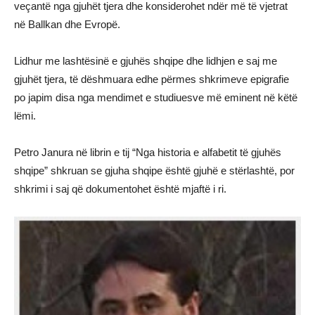
veçantë nga gjuhët tjera dhe konsiderohet ndër më të vjetrat
në Ballkan dhe Evropë.
Lidhur me lashtësinë e gjuhës shqipe dhe lidhjen e saj me
gjuhët tjera, të dëshmuara edhe përmes shkrimeve epigrafie
po japim disa nga mendimet e studiuesve më eminent në këtë
lëmi.
Petro Janura në librin e tij “Nga historia e alfabetit të gjuhës
shqipe” shkruan se gjuha shqipe është gjuhë e stërlashtë, por
shkrimi i saj që dokumentohet është mjaftë i ri.