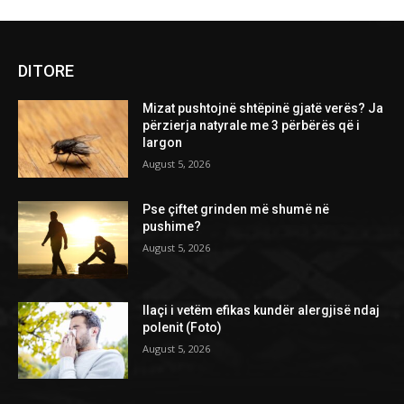
DITORE
Mizat pushtojnë shtëpinë gjatë verës? Ja
përzierja natyrale me 3 përbërës që i
largon
August 5, 2026
Pse çiftet grinden më shumë në
pushime?
August 5, 2026
Ilaçi i vetëm efikas kundër alergjisë ndaj
polenit (Foto)
August 5, 2026