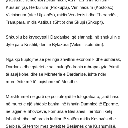
Kursumlija), Herkulium (Prokupla), Viminacium (Kostolac),
Vicinianum (afër Ulpianës), midis Vendenisit dhe Therandës,
Tranupara, midis Astibus (Shtip) dhe Skupi (Shkupit).
Shkupi u bë kryeqyteti i Dardanisë, që shtrihej), në shekullin e
dytë para Krishtit, deri te Bylazora (Velesi i sotshëm).
Nga kjo kuptojmë se për nga zhvillimi ekonomik dhe ushtarak,
Dardania dhe qytetet e saj, nuk qëndronin mbrapa qytetërimit
të asaj kohe, dhe se Mbretëria e Dardanisë, ishte ndër
mbretëritë më të fuqishme në Mesdhe.
Mbishkrimet në gurë që po i ofrojnë të fotografuara, janë hasur
në muret e një shtëpie banimi në fshatin Dumnicë të Epërme,
në lagjen e Tihovcëve, komuna e Besianës. Territori i këtij
fshati shtrihet në brezin kufitar të sotëm midis Kosovës dhe
Serbisë. Si territor mes qytetit të Besianës dhe Kushumlisë,