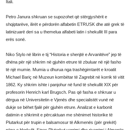
Itali.
Petro Janura shkruan se supozohet që stërgjyshërit e
shqiptarëve, ilirët e përdorën alfabetin ETRUSK dhe atë grek të
latinizuarë deri sa u themelua alfabeti latin i shekullit III para
erës sonë.
Niko Stylo në librin e tij “Historia e shenjtë e Arvanitëve” jep të
dhëna për një shkrim në gjuhën etrure të zbuluar në një fasho
të një mumie. Mumia u dhurua nga trashëgimtarët e kroatit
Michael Bariç në Muzeun kombëtar të Zagrebit në korrik të vitit
1862. Ky shkrim ishte i panjohur në fund të shekullit XIX për
profesorin Henrich karl Brugsch. Pas që fasha e shkruar u
dërgua në Universitetin e Vjenës dhe specialistët vunë në
dukje se bëhet fjalë për gjuhën etrure. Analizat e karbonit
datimin e shkrimit e përcaktuan me shënimet historike të
Plutarkut për trupin e balsamosur të Alkmenës (për grekët)
nëna e Herkulit. Sipas Plutarkut varrimi dhe rivarrimi i Almenës