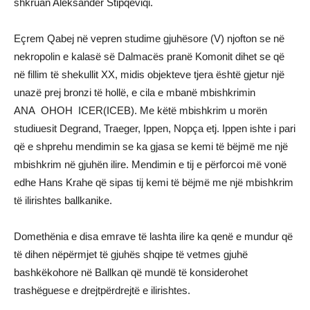
shkruan Aleksandër Stipqeviqi.
Eçrem Qabej në vepren studime gjuhësore (V) njofton se në
nekropolin e kalasë së Dalmacës pranë Komonit dihet se që
në fillim të shekullit XX, midis objekteve tjera është gjetur një
unazë prej bronzi të hollë, e cila e mbanë mbishkrimin
ANA OHOH ICER(ICEB). Me këtë mbishkrim u morën
studiuesit Degrand, Traeger, Ippen, Nopça etj. Ippen ishte i pari
që e shprehu mendimin se ka gjasa se kemi të bëjmë me një
mbishkrim në gjuhën ilire. Mendimin e tij e përforcoi më vonë
edhe Hans Krahe që sipas tij kemi të bëjmë me një mbishkrim
të ilirishtes ballkanike.
Domethënia e disa emrave të lashta ilire ka qenë e mundur që
të dihen nëpërmjet të gjuhës shqipe të vetmes gjuhë
bashkëkohore në Ballkan që mundë të konsiderohet
trashëguese e drejtpërdrejtë e ilirishtes.