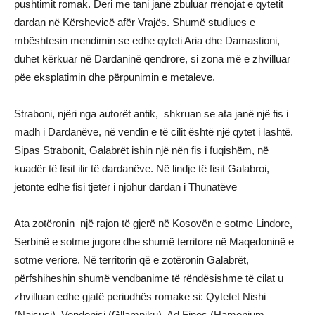
pushtimit romak. Deri me tani janë zbuluar rrënojat e qytetit
dardan në Kërshevicë afër Vrajës. Shumë studiues e
mbështesin mendimin se edhe qyteti Aria dhe Damastioni,
duhet kërkuar në Dardaninë qendrore, si zona më e zhvilluar
pëe eksplatimin dhe përpunimin e metaleve.
Straboni, njëri nga autorët antik, shkruan se ata janë një fis i
madh i Dardanëve, në vendin e të cilit është një qytet i lashtë.
Sipas Strabonit, Galabrët ishin një nën fis i fuqishëm, në
kuadër të fisit ilir të dardanëve. Në lindje të fisit Galabroi,
jetonte edhe fisi tjetër i njohur dardan i Thunatëve
Ata zotëronin një rajon të gjerë në Kosovën e sotme Lindore,
Serbinë e sotme jugore dhe shumë territore në Maqedoninë e
sotme veriore. Në territorin që e zotëronin Galabrët,
përfshiheshin shumë vendbanime të rëndësishme të cilat u
zhvilluan edhe gjatë periudhës romake si: Qytetet Nishi
(Naisusi), Vendenisi (Gllamniku), Ad Fines (Hamenium-