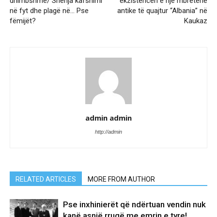
dhimbshme/ Shenja kafshimi
ekzistencën e një mbretërie
në fyt dhe plagë në… Pse
antike të quajtur “Albania” në
fëmijët?
Kaukaz
admin admin
http://admin
RELATED ARTICLES
MORE FROM AUTHOR
Pse inxhinierët që ndërtuan vendin nuk
kanë asnjë rrugë me emrin e tyre!