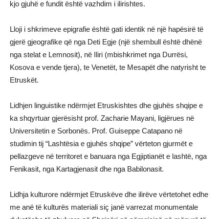
kjo gjuhë e fundit është vazhdim i ilirishtes.
Lloji i shkrimeve epigrafie është gati identik në një hapësirë të
gjerë gjeografike që nga Deti Egje (një shembull është dhënë
nga stelat e Lemnosit), në Iliri (mbishkrimet nga Durrësi,
Kosova e vende tjera), te Venetët, te Mesapët dhe natyrisht te
Etruskët.
Lidhjen linguistike ndërmjet Etruskishtes dhe gjuhës shqipe e
ka shqyrtuar gjerësisht prof. Zacharie Mayani, ligjërues në
Universitetin e Sorbonës. Prof. Guiseppe Catapano në
studimin tij “Lashtësia e gjuhës shqipe” vërteton gjurmët e
pellazgeve në territoret e banuara nga Egjiptianët e lashtë, nga
Fenikasit, nga Kartagjenasit dhe nga Babilonasit.
Lidhja kulturore ndërmjet Etruskëve dhe ilirëve vërtetohet edhe
me anë të kulturës materiali siç janë varrezat monumentale