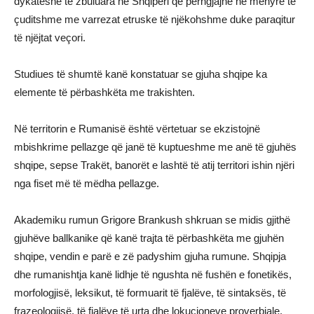
dykatëshe të zbuluara në Shqipëri që përngjajnë në mënyrë të
çuditshme me varrezat etruske të njëkohshme duke paraqitur
të njëjtat veçori.
Studiues të shumtë kanë konstatuar se gjuha shqipe ka
elemente të përbashkëta me trakishten.
Në territorin e Rumanisë është vërtetuar se ekzistojnë
mbishkrime pellazge që janë të kuptueshme me anë të gjuhës
shqipe, sepse Trakët, banorët e lashtë të atij territori ishin njëri
nga fiset më të mëdha pellazge.
Akademiku rumun Grigore Brankush shkruan se midis gjithë
gjuhëve ballkanike që kanë trajta të përbashkëta me gjuhën
shqipe, vendin e parë e zë padyshim gjuha rumune. Shqipja
dhe rumanishtja kanë lidhje të ngushta në fushën e fonetikës,
morfologjisë, leksikut, të formuarit të fjalëve, të sintaksës, të
frazeologjisë, të fjalëve të urta dhe lokucioneve proverbiale.