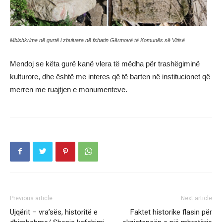
Mbishkrime në gurtë i zbuluara në fshatin Gërmovë të Komunës së Vitisë
Mendoj se këta gurë kanë vlera të mëdha për trashëgiminë
kulturore, dhe është me interes që të barten në institucionet që
merren me ruajtjen e monumenteve.
Previous article
Next article
Ujqërit – vra’sës, historitë e
Faktet historike flasin për