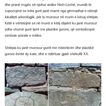
dhe pranë rrugës së njohur antike Nish-Lezhë, mundë të
supozojmë se këta gurë janë marrë nga gërmadhat e ndonjë
lokaliteti arkeologjik, për tu murosur në murin e kësaj shtëpie.
Këtë e vërtetojnë se në muret e këtij objekti ku janë murosur
edhe shumë gurë tjerë me plastikë gurore, që simbolizojnë
simbole astrale e mitike.
Shtëpia ku janë murosur gurët me mbishkrim dhe plastikë
gurore është dy kate, dhe e ndërtuar gjatë shekullit XX.