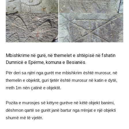
Mbishkrime në gurë, në themelet e shtëpisë në fshatin
Dumnicë e Epërme, komuna e Besianës.
Për deri sa njëri nga gurët me mbishkrim është murosur, në
themelin e objektit, guri tjetër është murosur në katin e dytë,
rreth 1m nën çatinë e objektit.
Pozita e murosjes së këtyre gurëve në këtë objekt banimi,
dëshmon qartë se gurët janë bartur nga rrënjat e një objekti
shumë më të vjetër.