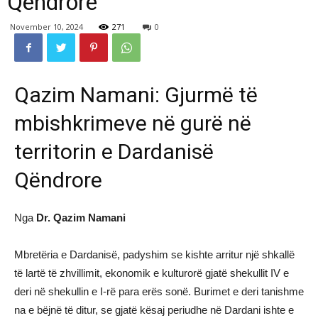
Qëndrore
November 10, 2024
271
0
Qazim Namani: Gjurmë të
mbishkrimeve në gurë në
territorin e Dardanisë
Qëndrore
Nga
Dr. Qazim Namani
Mbretëria e Dardanisë, padyshim se kishte arritur një shkallë
të lartë të zhvillimit, ekonomik e kulturorë gjatë shekullit IV e
deri në shekullin e I-rë para erës sonë. Burimet e deri tanishme
na e bëjnë të ditur, se gjatë kësaj periudhe në Dardani ishte e