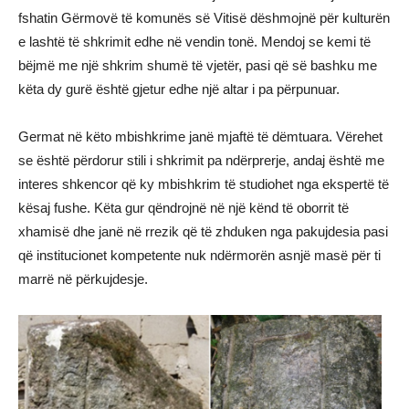
fshatin Gërmovë të komunës së Vitisë dëshmojnë për kulturën
e lashtë të shkrimit edhe në vendin tonë. Mendoj se kemi të
bëjmë me një shkrim shumë të vjetër, pasi që së bashku me
këta dy gurë është gjetur edhe një altar i pa përpunuar.
Germat në këto mbishkrime janë mjaftë të dëmtuara. Vërehet
se është përdorur stili i shkrimit pa ndërprerje, andaj është me
interes shkencor që ky mbishkrim të studiohet nga ekspertë të
kësaj fushe. Këta gur qëndrojnë në një kënd të oborrit të
xhamisë dhe janë në rrezik që të zhduken nga pakujdesia pasi
që institucionet kompetente nuk ndërmorën asnjë masë për ti
marrë në përkujdesje.