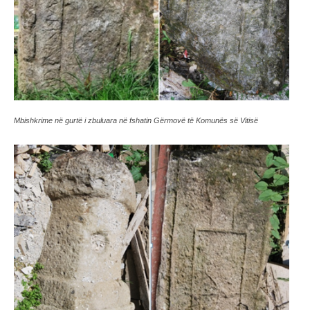
Mbishkrime në gurtë i zbuluara në fshatin Gërmovë të Komunës së Vitisë