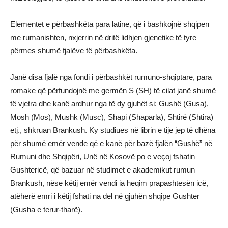
Elementet e përbashkëta para latine, që i bashkojnë shqipen
me rumanishten, nxjerrin në dritë lidhjen gjenetike të tyre
përmes shumë fjalëve të përbashkëta.
Janë disa fjalë nga fondi i përbashkët rumuno-shqiptare, para
romake që përfundojnë me germën S (SH) të cilat janë shumë
të vjetra dhe kanë ardhur nga të dy gjuhët si: Gushë (Gusa),
Mosh (Mos), Mushk (Musc), Shapi (Shaparla), Shtirë (Shtira)
etj., shkruan Brankush. Ky studiues në librin e tije jep të dhëna
për shumë emër vende që e kanë për bazë fjalën “Gushë” në
Rumuni dhe Shqipëri, Unë në Kosovë po e veçoj fshatin
Gushtericë, që bazuar në studimet e akademikut rumun
Brankush, nëse këtij emër vendi ia heqim prapashtesën icë,
atëherë emri i këtij fshati na del në gjuhën shqipe Gushter
(Gusha e terur-tharë).