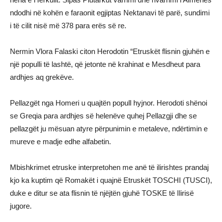
ndodhi në kohën e faraonit egjiptas Nektanavi të parë, sundimi
i të cilit nisë më 378 para erës së re.
Nermin Vlora Falaski citon Herodotin “Etruskët flisnin gjuhën e
një populli të lashtë, që jetonte në krahinat e Mesdheut para
ardhjes aq grekëve.
Pellazgët nga Homeri u quajtën popull hyjnor. Herodoti shënoi
se Greqia para ardhjes së helenëve quhej Pellazgji dhe se
pellazgët ju mësuan atyre përpunimin e metaleve, ndërtimin e
mureve e madje edhe alfabetin.
Mbishkrimet etruske interpretohen me anë të ilirishtes prandaj
kjo ka kuptim që Romakët i quajnë Etruskët TOSCHI (TUSCI),
duke e ditur se ata flisnin të njëjtën gjuhë TOSKE të Ilirisë
jugore.