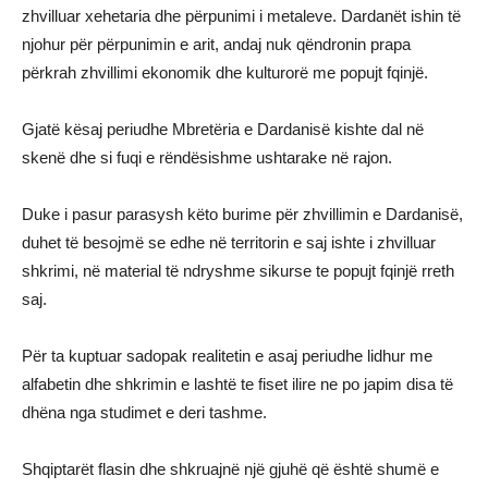
zhvilluar xehetaria dhe përpunimi i metaleve. Dardanët ishin të
njohur për përpunimin e arit, andaj nuk qëndronin prapa
përkrah zhvillimi ekonomik dhe kulturorë me popujt fqinjë.
Gjatë kësaj periudhe Mbretëria e Dardanisë kishte dal në
skenë dhe si fuqi e rëndësishme ushtarake në rajon.
Duke i pasur parasysh këto burime për zhvillimin e Dardanisë,
duhet të besojmë se edhe në territorin e saj ishte i zhvilluar
shkrimi, në material të ndryshme sikurse te popujt fqinjë rreth
saj.
Për ta kuptuar sadopak realitetin e asaj periudhe lidhur me
alfabetin dhe shkrimin e lashtë te fiset ilire ne po japim disa të
dhëna nga studimet e deri tashme.
Shqiptarët flasin dhe shkruajnë një gjuhë që është shumë e