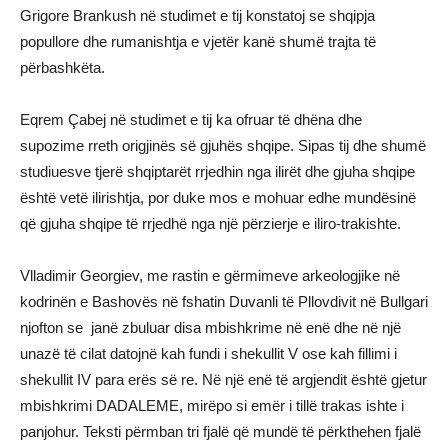
Grigore Brankush në studimet e tij konstatoj se shqipja
popullore dhe rumanishtja e vjetër kanë shumë trajta të
përbashkëta.
Eqrem Çabej në studimet e tij ka ofruar të dhëna dhe
supozime rreth origjinës së gjuhës shqipe. Sipas tij dhe shumë
studiuesve tjerë shqiptarët rrjedhin nga ilirët dhe gjuha shqipe
është vetë ilirishtja, por duke mos e mohuar edhe mundësinë
që gjuha shqipe të rrjedhë nga një përzierje e iliro-trakishte.
Vlladimir Georgiev, me rastin e gërmimeve arkeologjike në
kodrinën e Bashovës në fshatin Duvanli të Pllovdivit në Bullgari
njofton se janë zbuluar disa mbishkrime në enë dhe në një
unazë të cilat datojnë kah fundi i shekullit V ose kah fillimi i
shekullit IV para erës së re. Në një enë të argjendit është gjetur
mbishkrimi DADALEME, mirëpo si emër i tillë trakas ishte i
panjohur. Teksti përmban tri fjalë që mundë të përkthehen fjalë