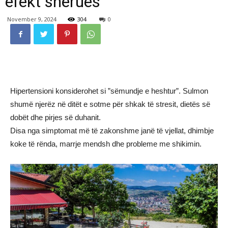
efekt shërues
November 9, 2024
304
0
Hipertensioni konsiderohet si ”sëmundje e heshtur”. Sulmon
shumë njerëz në ditët e sotme për shkak të stresit, dietës së
dobët dhe pirjes së duhanit.
Disa nga simptomat më të zakonshme janë të vjellat, dhimbje
koke të rënda, marrje mendsh dhe probleme me shikimin.