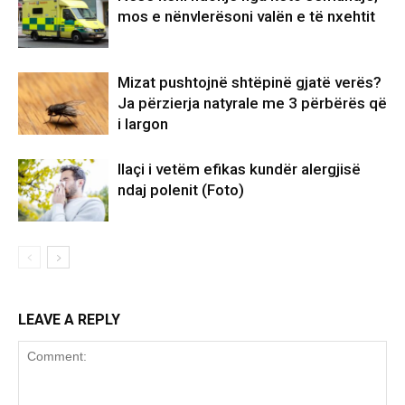
mos e nënvlerësoni valën e të nxehtit
Mizat pushtojnë shtëpinë gjatë verës?
Ja përzierja natyrale me 3 përbërës që
i largon
Ilaçi i vetëm efikas kundër alergjisë
ndaj polenit (Foto)
LEAVE A REPLY