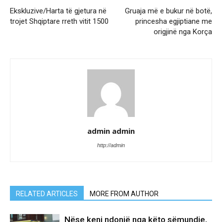
Ekskluzive/Harta të gjetura në
Gruaja më e bukur në botë,
trojet Shqiptare rreth vitit 1500
princesha egjiptiane me
origjinë nga Korça
admin admin
http://admin
RELATED ARTICLES
MORE FROM AUTHOR
Nëse keni ndonjë nga këto sëmundje,