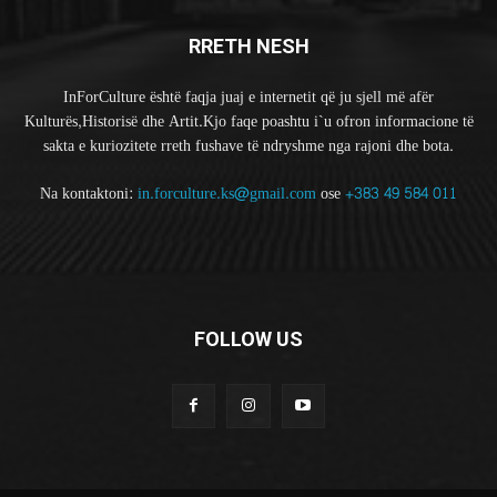
RRETH NESH
InForCulture është faqja juaj e internetit që ju sjell më afër
Kulturës,Historisë dhe Artit.Kjo faqe poashtu i`u ofron informacione të
sakta e kuriozitete rreth fushave të ndryshme nga rajoni dhe bota.
Na kontaktoni:
in.forculture.ks@gmail.com
ose
+383 49 584 011
FOLLOW US