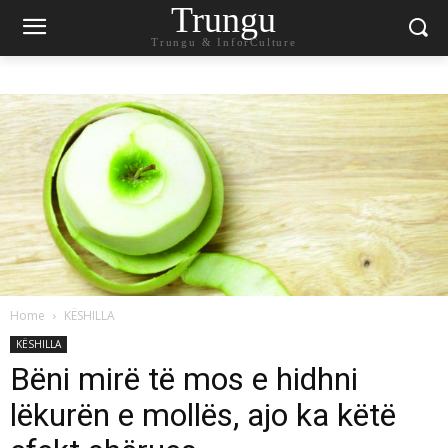
Trungu
Trungu & InforCulture
Home
KËSHILLA
KËSHILLA
Bëni mirë të mos e hidhni
lëkurën e mollës, ajo ka këtë