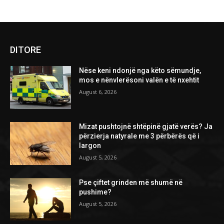
DITORE
Nëse keni ndonjë nga këto sëmundje,
mos e nënvlerësoni valën e të nxehtit
August 6, 2026
Mizat pushtojnë shtëpinë gjatë verës? Ja
përzierja natyrale me 3 përbërës që i
largon
August 5, 2026
Pse çiftet grinden më shumë në
pushime?
August 5, 2026