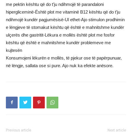
me pektin kështu që do t’ju ndihmojë të parandaloni
hipergliceminë-Është plot me vitaminë B12 kështu që do t’ju
ndihmojë kundër pagjumësisë-Ul ethet-Ajo stimulon prodhimin
e lëngjeve të stomakut kështu që është e mahnitshme kundër
ulçerës dhe gastritit-Lëkura e mollës është plot me fosfor
kështu që është e mahnitshme kundër problemeve me
kujtesën
Konsumojeni lëkurën e mollës, të pjekur ose të papërpunuar,
në lëngje, sallata ose si pure. Ajo nuk ka efekte anësore.
Previous article
Next article