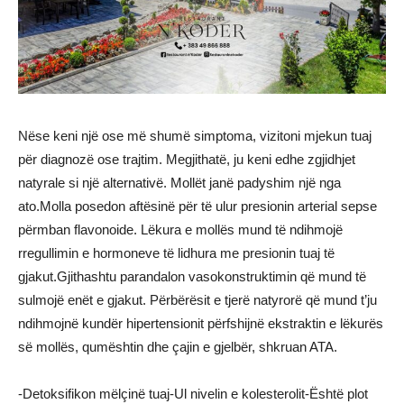
Nëse keni një ose më shumë simptoma, vizitoni mjekun tuaj
për diagnozë ose trajtim. Megjithatë, ju keni edhe zgjidhjet
natyrale si një alternativë. Mollët janë padyshim një nga
ato.Molla posedon aftësinë për të ulur presionin arterial sepse
përmban flavonoide. Lëkura e mollës mund të ndihmojë
rregullimin e hormoneve të lidhura me presionin tuaj të
gjakut.Gjithashtu parandalon vasokonstruktimin që mund të
sulmojë enët e gjakut. Përbërësit e tjerë natyrorë që mund t’ju
ndihmojnë kundër hipertensionit përfshijnë ekstraktin e lëkurës
së mollës, qumështin dhe çajin e gjelbër, shkruan ATA.
-Detoksifikon mëlçinë tuaj-Ul nivelin e kolesterolit-Është plot