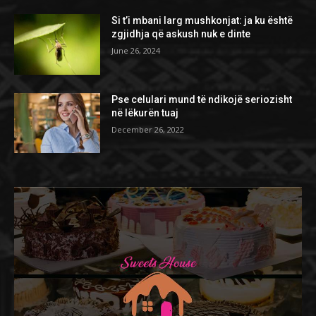
Si t’i mbani larg mushkonjat: ja ku është
zgjidhja që askush nuk e dinte
June 26, 2024
Pse celulari mund të ndikojë seriozisht
në lëkurën tuaj
December 26, 2022