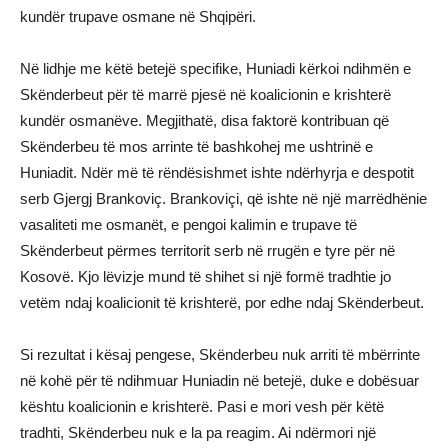
kundër trupave osmane në Shqipëri.
Në lidhje me këtë betejë specifike, Huniadi kërkoi ndihmën e
Skënderbeut për të marrë pjesë në koalicionin e krishterë
kundër osmanëve. Megjithatë, disa faktorë kontribuan që
Skënderbeu të mos arrinte të bashkohej me ushtrinë e
Huniadit. Ndër më të rëndësishmet ishte ndërhyrja e despotit
serb Gjergj Brankoviç. Brankoviçi, që ishte në një marrëdhënie
vasaliteti me osmanët, e pengoi kalimin e trupave të
Skënderbeut përmes territorit serb në rrugën e tyre për në
Kosovë. Kjo lëvizje mund të shihet si një formë tradhtie jo
vetëm ndaj koalicionit të krishterë, por edhe ndaj Skënderbeut.
Si rezultat i kësaj pengese, Skënderbeu nuk arriti të mbërrinte
në kohë për të ndihmuar Huniadin në betejë, duke e dobësuar
kështu koalicionin e krishterë. Pasi e mori vesh për këtë
tradhti, Skënderbeu nuk e la pa reagim. Ai ndërmori një