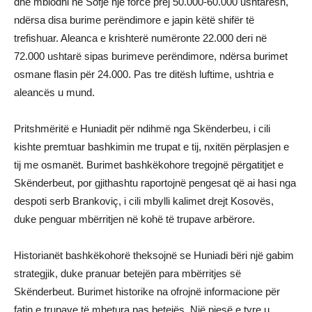
dhe mblodhi në Sofje një forcë prej 50.000-60.000 ushtarësh,
ndërsa disa burime perëndimore e japin këtë shifër të
trefishuar. Aleanca e krishterë numëronte 22.000 deri në
72.000 ushtarë sipas burimeve perëndimore, ndërsa burimet
osmane flasin për 24.000. Pas tre ditësh luftime, ushtria e
aleancës u mund.
Pritshmëritë e Huniadit për ndihmë nga Skënderbeu, i cili
kishte premtuar bashkimin me trupat e tij, nxitën përplasjen e
tij me osmanët. Burimet bashkëkohore tregojnë përgatitjet e
Skënderbeut, por gjithashtu raportojnë pengesat që ai hasi nga
despoti serb Brankoviç, i cili mbylli kalimet drejt Kosovës,
duke penguar mbërritjen në kohë të trupave arbërore.
Historianët bashkëkohorë theksojnë se Huniadi bëri një gabim
strategjik, duke pranuar betejën para mbërritjes së
Skënderbeut. Burimet historike na ofrojnë informacione për
fatin e trupave të mbetura pas betejës. Një pjesë e tyre u