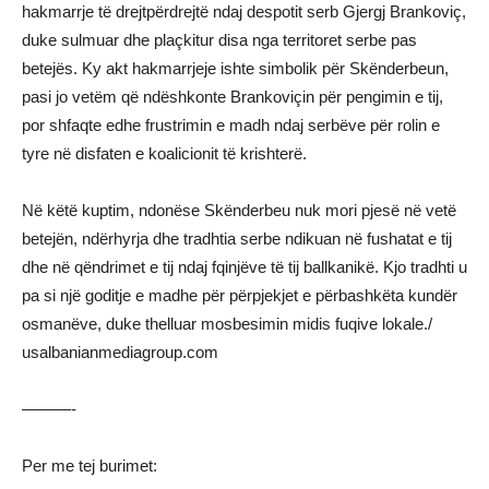
hakmarrje të drejtpërdrejtë ndaj despotit serb Gjergj Brankoviç,
duke sulmuar dhe plaçkitur disa nga territoret serbe pas
betejës. Ky akt hakmarrjeje ishte simbolik për Skënderbeun,
pasi jo vetëm që ndëshkonte Brankoviçin për pengimin e tij,
por shfaqte edhe frustrimin e madh ndaj serbëve për rolin e
tyre në disfaten e koalicionit të krishterë.
Në këtë kuptim, ndonëse Skënderbeu nuk mori pjesë në vetë
betejën, ndërhyrja dhe tradhtia serbe ndikuan në fushatat e tij
dhe në qëndrimet e tij ndaj fqinjëve të tij ballkanikë. Kjo tradhti u
pa si një goditje e madhe për përpjekjet e përbashkëta kundër
osmanëve, duke thelluar mosbesimin midis fuqive lokale./
usalbanianmediagroup.com
———-
Per me tej burimet: