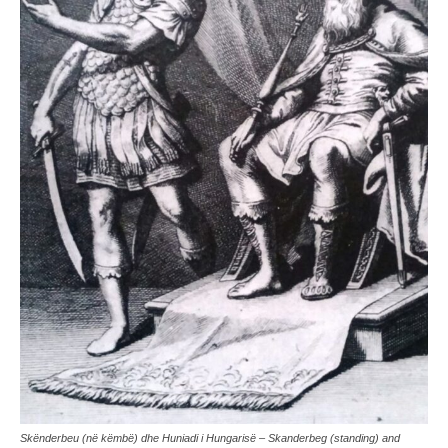
Skënderbeu (në këmbë) dhe Huniadi i Hungarisë – Skanderbeg (standing) and