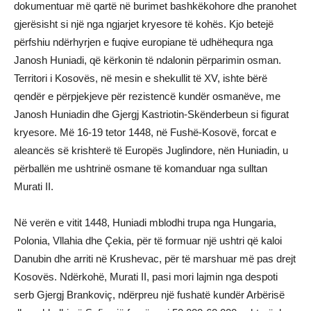
dokumentuar më qartë në burimet bashkëkohore dhe pranohet
gjerësisht si një nga ngjarjet kryesore të kohës. Kjo betejë
përfshiu ndërhyrjen e fuqive europiane të udhëhequra nga
Janosh Huniadi, që kërkonin të ndalonin përparimin osman.
Territori i Kosovës, në mesin e shekullit të XV, ishte bërë
qendër e përpjekjeve për rezistencë kundër osmanëve, me
Janosh Huniadin dhe Gjergj Kastriotin-Skënderbeun si figurat
kryesore. Më 16-19 tetor 1448, në Fushë-Kosovë, forcat e
aleancës së krishterë të Europës Juglindore, nën Huniadin, u
përballën me ushtrinë osmane të komanduar nga sulltan
Murati II.
Në verën e vitit 1448, Huniadi mblodhi trupa nga Hungaria,
Polonia, Vllahia dhe Çekia, për të formuar një ushtri që kaloi
Danubin dhe arriti në Krushevac, për të marshuar më pas drejt
Kosovës. Ndërkohë, Murati II, pasi mori lajmin nga despoti
serb Gjergj Brankoviç, ndërpreu një fushatë kundër Arbërisë