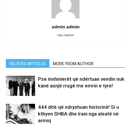
admin admin
http://admin
RELATED ARTICLES
MORE FROM AUTHOR
Pse inxhinierët që ndërtuan vendin nuk
kanë asnjë rrugë me emrin e tyre!
444 ditë që ndryshuan historinë! Si u
kthyen SHBA dhe Irani nga aleatë në
armiq