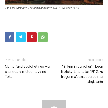
The Last Offensive The Battle of Kosovo (18–19 October 1448)
Previous article
Next article
Më në fund zbulohet nga vjen
“Shkrimi i panjohur” i Leon
shumica e meteoritëve në
Trotsky-t, në tetor 1912, ku
Tokë
tregoi ma’sakrat serbe mbi
shqiptarët