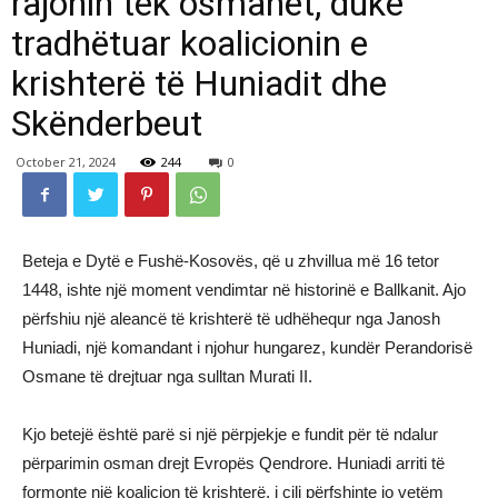
rajonin tek osmanët, duke
tradhëtuar koalicionin e
krishterë të Huniadit dhe
Skënderbeut
October 21, 2024
244
0
Beteja e Dytë e Fushë-Kosovës, që u zhvillua më 16 tetor
1448, ishte një moment vendimtar në historinë e Ballkanit. Ajo
përfshiu një aleancë të krishterë të udhëhequr nga Janosh
Huniadi, një komandant i njohur hungarez, kundër Perandorisë
Osmane të drejtuar nga sulltan Murati II.
Kjo betejë është parë si një përpjekje e fundit për të ndalur
përparimin osman drejt Evropës Qendrore. Huniadi arriti të
formonte një koalicion të krishterë, i cili përfshinte jo vetëm