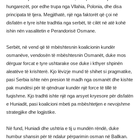
hungarezët, por edhe trupa nga Vllahia, Polonia, dhe disa
principata të tjera. Megjithatë, një nga faktorët që çoi në
disfatën e tyre ishte tradhtia nga serbët, të cilët në atë kohë
ishin nën vasalitetin e Perandorisë Osmane.
Serbët, në vend që të mbështesnin koalicionin kundër
osmanëve, vendosën të mbështesnin Osmanët, duke mos
dërguar forcat e tyre ushtarake ose duke i kthyer shpinën
aleatëve të krishterë. Kjo lëvizje mund të shihet si pragmatike,
pasi Serbia ishte nën presion të madh nga osmanët dhe kishte
pak mundësi për të qëndruar kundër një force të tillë të
fuqishme. Kjo tradhti ishte një nga arsyet kryesore për disfatën
e Huniadit, pasi koalicioni mbeti pa mbështetjen e nevojshme
strategjike dhe logjistike.
Në fund, Huniadi dhe ushtria e tij u mundën rëndë, duke
humbur shansin për të ndalur përparimin osman në Ballkan.