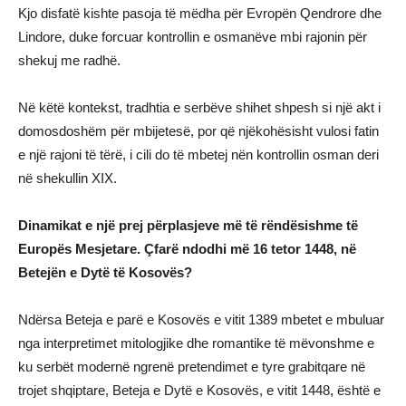
Kjo disfatë kishte pasoja të mëdha për Evropën Qendrore dhe
Lindore, duke forcuar kontrollin e osmanëve mbi rajonin për
shekuj me radhë.
Në këtë kontekst, tradhtia e serbëve shihet shpesh si një akt i
domosdoshëm për mbijetesë, por që njëkohësisht vulosi fatin
e një rajoni të tërë, i cili do të mbetej nën kontrollin osman deri
në shekullin XIX.
Dinamikat e një prej përplasjeve më të rëndësishme të
Europës Mesjetare. Çfarë ndodhi më 16 tetor 1448, në
Betejën e Dytë të Kosovës?
Ndërsa Beteja e parë e Kosovës e vitit 1389 mbetet e mbuluar
nga interpretimet mitologjike dhe romantike të mëvonshme e
ku serbët modernë ngrenë pretendimet e tyre grabitqare në
trojet shqiptare, Beteja e Dytë e Kosovës, e vitit 1448, është e