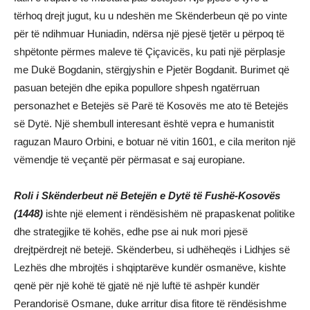
tërhoq drejt jugut, ku u ndeshën me Skënderbeun që po vinte
për të ndihmuar Huniadin, ndërsa një pjesë tjetër u përpoq të
shpëtonte përmes maleve të Çiçavicës, ku pati një përplasje
me Dukë Bogdanin, stërgjyshin e Pjetër Bogdanit. Burimet që
pasuan betejën dhe epika popullore shpesh ngatërruan
personazhet e Betejës së Parë të Kosovës me ato të Betejës
së Dytë. Një shembull interesant është vepra e humanistit
raguzan Mauro Orbini, e botuar në vitin 1601, e cila meriton një
vëmendje të veçantë për përmasat e saj europiane.
Roli i Skënderbeut në Betejën e Dytë të Fushë-Kosovës
(1448)
ishte një element i rëndësishëm në prapaskenat politike
dhe strategjike të kohës, edhe pse ai nuk mori pjesë
drejtpërdrejt në betejë. Skënderbeu, si udhëheqës i Lidhjes së
Lezhës dhe mbrojtës i shqiptarëve kundër osmanëve, kishte
qenë për një kohë të gjatë në një luftë të ashpër kundër
Perandorisë Osmane, duke arritur disa fitore të rëndësishme