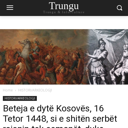
Trungu
Trungu & InforCulture
Home
HISTORI/ARKEOLOGJI
HISTORI/ARKEOLOGJI
Beteja e dytë Kosovës, 16
Tetor 1448, si e shitën serbët