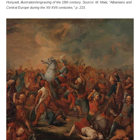
Hunyadi, illustration/engraving of the 18th century. Source: M. Mala, “Albanians and
Central Europe during the XII-XVII centuries,” p. 215.