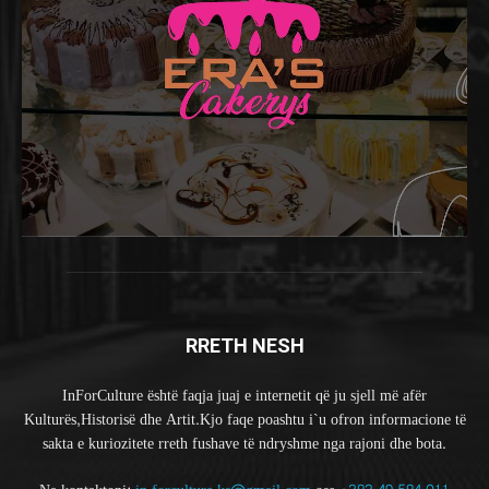
RRETH NESH
InForCulture është faqja juaj e internetit që ju sjell më afër
Kulturës,Historisë dhe Artit.Kjo faqe poashtu i`u ofron informacione të
sakta e kuriozitete rreth fushave të ndryshme nga rajoni dhe bota.