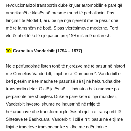
revolucionarizoi transportin duke krijuar automobilin e parë që
amerikanët e klasës së mesme mund të përballonin. Pas
lançimit të Model T, ai u bë një nga njerëzit më të pasur dhe
më të famshëm në botë. Sipas vlerësimeve moderne, Ford
vlerësohet të ketë një pasuri prej 199 miliardë dollarësh.
10.
Cornelius Vanderbilt (1794 – 1877)
Ne e përfundojmë listën tonë të njerëzve më të pasur në histori
me Cornelius Vanderbilt, i njohur si “Comodore”. Vanderbilt e
bëri pjesën më të madhe të pasurisë së tij në hekurudha dhe
transportin detar. Gjatë jetës së tij, industria hekurudhore po
përparonte me shpejtësi. Duke e parë këtë si një mundësi,
Vanderbilt investoi shumë në industrinë në rritje të
hekurudhave dhe transformoi plotësisht rrjetin e transportit të
Shteteve të Bashkuara. Vanderbilt, i cili e rriti pasurinë e tij me
linjat e trageteve transoqeanike si dhe me ndërtimin e