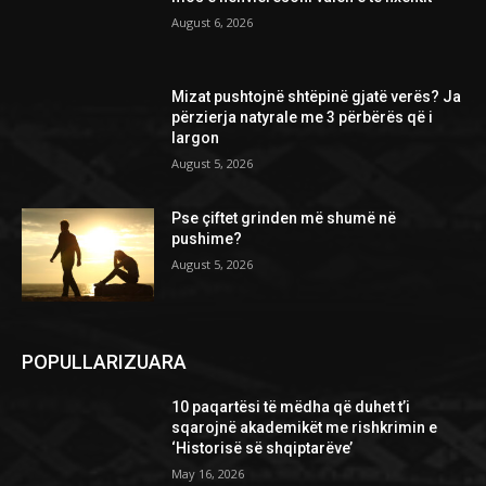
August 6, 2026
Mizat pushtojnë shtëpinë gjatë verës? Ja
përzierja natyrale me 3 përbërës që i
largon
August 5, 2026
Pse çiftet grinden më shumë në
pushime?
August 5, 2026
POPULLARIZUARA
10 paqartësi të mëdha që duhet t’i
sqarojnë akademikët me rishkrimin e
‘Historisë së shqiptarëve’
May 16, 2026