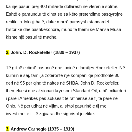
ka një pasuri prej 400 miliardë dollarësh në vlerën e sotme.
Është e pamundur të dihet se sa këto pretendime pasqyrojnë
realitetin. Megjithatë, duke marrë parasysh standardet
historike dhe bashkëkohore, mund të themi se Mansa Musa
kishte një pasuri të madhe.
2.
John. D. Rockefeller (1839 – 1937)
Të gjithë e dimë pasurinë dhe fuqinë e familjes Rockefeller. Në
kulmin e saj, familja zotëronte një kompani që prodhonte 90
deri në 95 për qind të naftës në SHBA. John D. Rockefeller,
themeluesi dhe aksionari kryesor i Standard Oil, u bë miliarderi
i parë i Amerikës pas suksesit të rafinerisë së tij të parë në
Ohio. Në periudhat në vijim, ai shtoi pasurinë e tij me
investimet e tij të zgjuara dhe sigurisht jo etike.
3.
Andrew Carnegie (1935 – 1919)