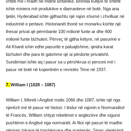
shteti më i madh në Indinë Britanike. Brenda kufijve të shtetit
ishte miniera më produktive e diamanteve në botë. Nga ana
tjetër, Hyderabad ishte gjithashtu një rajon shumë i zhvilluar në
industrinë e perlave. Historianët thonë se monarku kishte një
thesar privat që përmbante 100 milionë funte ar dhe 400
milionë funte bizhuteri. Përveç të gjitha këtyre, në pasurinë e
Ali Khanit ishin edhe pasuritë e paluajtshme, qindra karat
bizhuteri dhe para të gatshme që ai përdorte privatisht.
Sundimtari ishte aq i pasur sa u përshkrua si personi më i
pasur në botë në kopertinën e revistës Time në 1937.
7.
William I (1028 – 1087)
William I, Mbreti i Anglisë midis 1066 dhe 1087, ishte një nga
njerëzit më të pasur në histori. I lindur në rajonin e Normandisë
të Francës, William shtypi rebelimet e anglezëve dhe siguroi
pushtimin e Anglisë nga normanët. Ai fitoi një pasuri të madhe
përmes tokave të trashëguara dhe martesës. Sipas vlerësimit