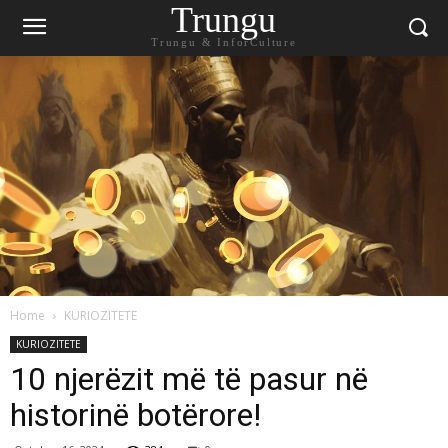
Trungu
Trungu & InforCulture
Home
KURIOZITETE
KURIOZITETE
10 njerëzit më të pasur në
historinë botërore!