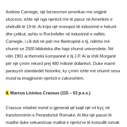
Andrew Carnegie, një biznesmen amerikan me origjinë
skoceze, ishte një nga njerëzit më të pasur në Amerikën e
shekullit të 19-të. Ai krijoi një monopol në industrinë e hekurit
dhe çelikut, ashtu si Rockefeller në industrinë e naftës.
Carnegie, i cili doli në pah me filantropinë e tij, ndërtoi më
shumë se 2500 biblioteka dhe hapi shumë universitete. Në
vitin 1901 ai themeloi kompaninë e tij J.P. Ai ia shiti Morganit
për një çmim rekord prej 480 milionë dollarësh. Duke marrë
parasysh standardet historike, ky çmim ishte më shumë sesa
mund ta imagjinonin njerëzit e zakonshëm.
4.
Marcus Licinius Crassus (115 – 53 p.e.s.)
Crassus mbahet mend si gjenerali që luajti një rol kyç në
transformimin e Perandorisë Romake. Ai fitoi një pasuri të
madhe duke sekuestruar mallrat e njerëzve të konsullit romak