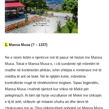
1.
Mansa Musa (? – 1337)
Ne e nisim listën e njerëzve më të pasur në histori me Mansa
Musa. Tokat e Mansa Musa-s, i cili sundonte një mbretëri të
madhe në kontinentin afrikan, ishin shtëpia e minierave më të
mëdha të arit në botë. Në të njëjtën kohë, mbretëria
kontrollonte rrugë të rëndësishme tregtare. Sipas legjendës,
Mansa Musa i mahniti njerëzit kur shkoi në Mekë për
pelegrinazh. Ai bëri një hyrje vezulluese në Mekë me shkopin
e tij të artë, skllevër që mbanin shufra ari dhe deve të
zbukuruara me ar. Disa shkencëtarë pohojnë se Mansa Musa