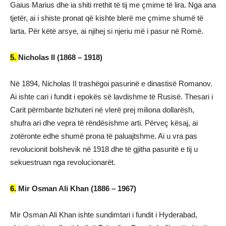
Gaius Marius dhe ia shiti rrethit të tij me çmime të lira. Nga ana
tjetër, ai i shiste pronat që kishte blerë me çmime shumë të
larta. Për këtë arsye, ai njihej si njeriu më i pasur në Romë.
5.
Nicholas II (1868 – 1918)
Në 1894, Nicholas II trashëgoi pasurinë e dinastisë Romanov.
Ai ishte cari i fundit i epokës së lavdishme të Rusisë. Thesari i
Carit përmbante bizhuteri në vlerë prej miliona dollarësh,
shufra ari dhe vepra të rëndësishme arti. Përveç kësaj, ai
zotëronte edhe shumë prona të paluajtshme. Ai u vra pas
revolucionit bolshevik në 1918 dhe të gjitha pasuritë e tij u
sekuestruan nga revolucionarët.
6.
Mir Osman Ali Khan (1886 – 1967)
Mir Osman Ali Khan ishte sundimtari i fundit i Hyderabad,