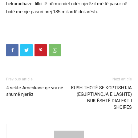
hekurudhave, filloi të përmendet ndër njerëzit më të pasur në
botë me një pasuri prej 185 miliardë dollarësh.
Previous article
Next article
4 sekte Amerikane që vra.në
KUSH THOTË SE KOPTISHTJA
shumë njerëz
(EGJIPTIANÇJA E LASHTË)
NUK ËSHTË DIALEKT I
SHQIPES