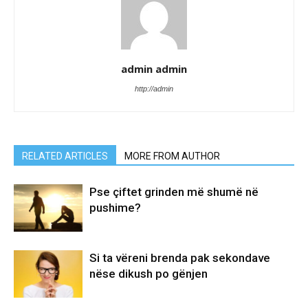
admin admin
http://admin
RELATED ARTICLES
MORE FROM AUTHOR
Pse çiftet grinden më shumë në
pushime?
Si ta vëreni brenda pak sekondave
nëse dikush po gënjen