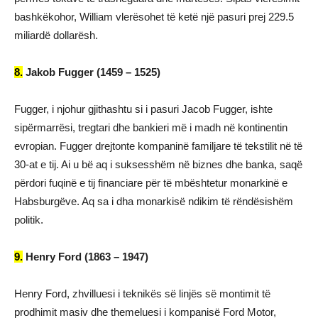
bashkëkohor, William vlerësohet të ketë një pasuri prej 229.5
miliardë dollarësh.
8.
Jakob Fugger (1459 – 1525)
Fugger, i njohur gjithashtu si i pasuri Jacob Fugger, ishte
sipërmarrësi, tregtari dhe bankieri më i madh në kontinentin
evropian. Fugger drejtonte kompaninë familjare të tekstilit në të
30-at e tij. Ai u bë aq i suksesshëm në biznes dhe banka, saqë
përdori fuqinë e tij financiare për të mbështetur monarkinë e
Habsburgëve. Aq sa i dha monarkisë ndikim të rëndësishëm
politik.
9.
Henry Ford (1863 – 1947)
Henry Ford, zhvilluesi i teknikës së linjës së montimit të
prodhimit masiv dhe themeluesi i kompanisë Ford Motor,