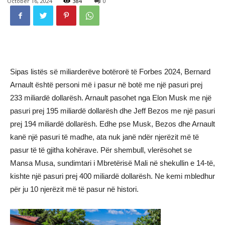
October 16, 2024
384
0
Sipas listës së miliarderëve botërorë të Forbes 2024, Bernard
Arnault është personi më i pasur në botë me një pasuri prej
233 miliardë dollarësh. Arnault pasohet nga Elon Musk me një
pasuri prej 195 miliardë dollarësh dhe Jeff Bezos me një pasuri
prej 194 miliardë dollarësh. Edhe pse Musk, Bezos dhe Arnault
kanë një pasuri të madhe, ata nuk janë ndër njerëzit më të
pasur të të gjitha kohërave. Për shembull, vlerësohet se
Mansa Musa, sundimtari i Mbretërisë Mali në shekullin e 14-të,
kishte një pasuri prej 400 miliardë dollarësh. Ne kemi mbledhur
për ju 10 njerëzit më të pasur në histori.