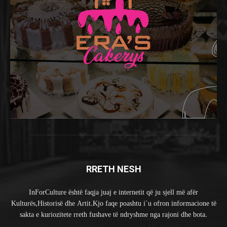
RRETH NESH
InForCulture është faqja juaj e internetit që ju sjell më afër
Kulturës,Historisë dhe Artit.Kjo faqe poashtu i`u ofron informacione të
sakta e kuriozitete rreth fushave të ndryshme nga rajoni dhe bota.