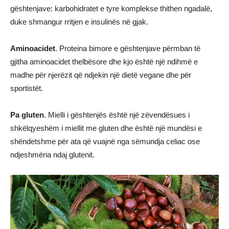
gështenjave: karbohidratet e tyre komplekse thithen ngadalë,
duke shmangur rritjen e insulinës në gjak.
Aminoacidet
. Proteina bimore e gështenjave përmban të
gjitha aminoacidet thelbësore dhe kjo është një ndihmë e
madhe për njerëzit që ndjekin një dietë vegane dhe për
sportistët.
Pa gluten
. Mielli i gështenjës është një zëvendësues i
shkëlqyeshëm i miellit me gluten dhe është një mundësi e
shëndetshme për ata që vuajnë nga sëmundja celiac ose
ndjeshmëria ndaj glutenit.