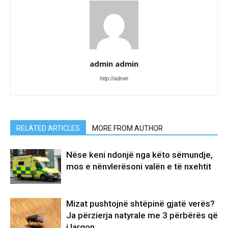
admin admin
http://admin
RELATED ARTICLES
MORE FROM AUTHOR
Nëse keni ndonjë nga këto sëmundje,
mos e nënvlerësoni valën e të nxehtit
Mizat pushtojnë shtëpinë gjatë verës?
Ja përzierja natyrale me 3 përbërës që
i largon