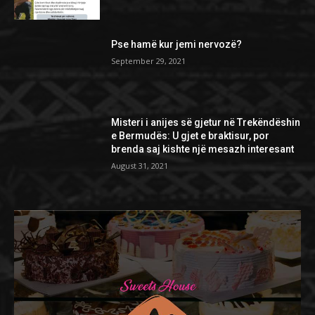
Pse hamë kur jemi nervozë?
September 29, 2021
Misteri i anijes së gjetur në Trekëndëshin
e Bermudës: U gjet e braktisur, por
brenda saj kishte një mesazh interesant
August 31, 2021