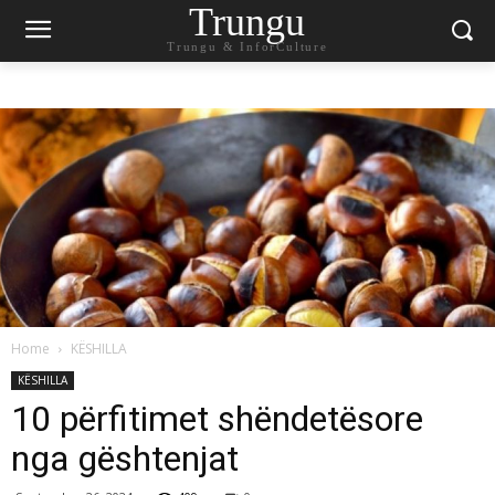
Trungu
Trungu & InforCulture
Home
KËSHILLA
KËSHILLA
10 përfitimet shëndetësore
nga gështenjat