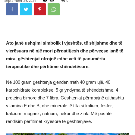
September 26, 2024
409
0
Ato janë ushqimi simbolik i vjeshtës, të shijshme dhe të
vlerësuara në një mori përgatitjesh dhe përveçse janë të
mira, gështenjat ofrojnë edhe veti të panumërta
terapeutike dhe përfitime shëndetësore.
Në 100 gram gështenja gjenden rreth 40 gram ujë, 40
karbohidrate komplekse, 5 gr yndyrna të shëndetshme, 4
proteina bimore dhe 7 fibra. Gështenjat përmbajnë gjithashtu
vitamina E dhe B, dhe minerale të tilla si kalium, fosfor,
kalcium, magnez, natrium, hekur dhe zink. Më poshtë
rendisim përfitimet kryesore të gështenjave.