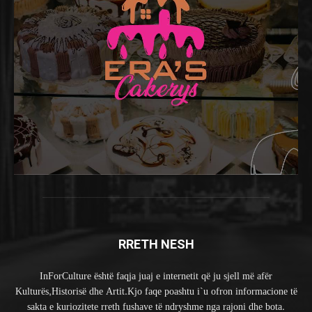
RRETH NESH
InForCulture është faqja juaj e internetit që ju sjell më afër
Kulturës,Historisë dhe Artit.Kjo faqe poashtu i`u ofron informacione të
sakta e kuriozitete rreth fushave të ndryshme nga rajoni dhe bota.