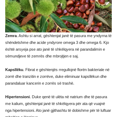
Zemra
. Ashtu si arrat, gështenjat janë të pasura me yndyrna të
shëndetshme dhe acide yndyrore omega 3 dhe omega 6. Kjo
është arsyeja pse ato janë të shkëlqyera në parandalimin e
sëmundjeve të zemrës dhe mbrojtjen e saj.
Kapsllëku
. Fibrat e gështenjës rregullojnë florën bakteriale në
zorrë dhe tranzitin e zorrëve, duke eliminuar kapsllëkun dhe
parandaluar kancerin e zorrës së trashë.
Hipertensioni
. Duke qenë të ulëta në natrium dhe të pasura
me kalium, gështenjat janë të shkëlqyera për ata që vuajnë
nga hipertensioni. Ato janë gjithashtu të dobishme për të luftuar