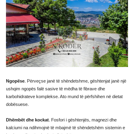
Ngopëse
. Përveçse janë të shëndetshme, gështenjat janë një
ushqim ngopës falë sasive të mëdha të fibrave dhe
karbohidrateve komplekse. Ato mund të përfshihen në dietat
dobësuese.
Dhëmbët dhe kockat
. Fosfori i gështenjës, magnezi dhe
kalciumi na ndihmojnë të mbajmë të shëndetshëm sistemin e