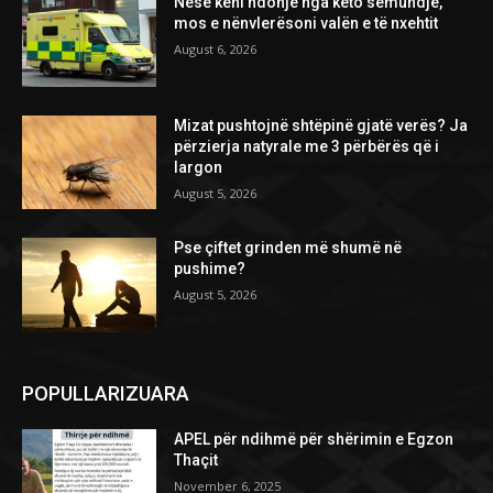
Nëse keni ndonjë nga këto sëmundje,
mos e nënvlerësoni valën e të nxehtit
August 6, 2026
Mizat pushtojnë shtëpinë gjatë verës? Ja
përzierja natyrale me 3 përbërës që i
largon
August 5, 2026
Pse çiftet grinden më shumë në
pushime?
August 5, 2026
POPULLARIZUARA
APEL për ndihmë për shërimin e Egzon
Thaçit
November 6, 2025