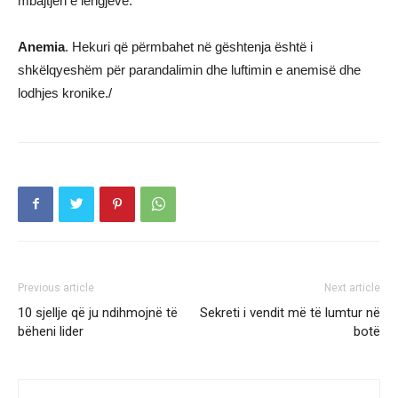
mbajtjen e lëngjeve.
Anemia
. Hekuri që përmbahet në gështenja është i
shkëlqyeshëm për parandalimin dhe luftimin e anemisë dhe
lodhjes kronike./
Previous article
Next article
10 sjellje që ju ndihmojnë të
Sekreti i vendit më të lumtur në
bëheni lider
botë