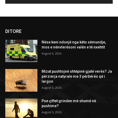
DITORE
Nëse keni ndonjë nga këto sëmundje,
mos e nënvlerësoni valën e të nxehtit
August 6, 2026
Mizat pushtojnë shtëpinë gjatë verës? Ja
përzierja natyrale me 3 përbërës që i
largon
August 5, 2026
Pse çiftet grinden më shumë në
pushime?
August 5, 2026