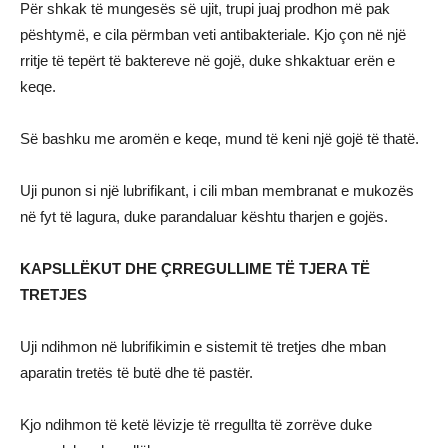
Për shkak të mungesës së ujit, trupi juaj prodhon më pak
pështymë, e cila përmban veti antibakteriale. Kjo çon në një
rritje të tepërt të baktereve në gojë, duke shkaktuar erën e
keqe.
Së bashku me aromën e keqe, mund të keni një gojë të thatë.
Uji punon si një lubrifikant, i cili mban membranat e mukozës
në fyt të lagura, duke parandaluar kështu tharjen e gojës.
KAPSLLËKUT DHE ÇRREGULLIME TË TJERA TË
TRETJES
Uji ndihmon në lubrifikimin e sistemit të tretjes dhe mban
aparatin tretës të butë dhe të pastër.
Kjo ndihmon të ketë lëvizje të rregullta të zorrëve duke