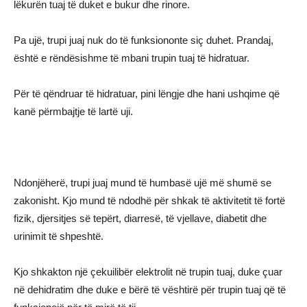
lëkurën tuaj të duket e bukur dhe rinore.
Pa ujë, trupi juaj nuk do të funksiononte siç duhet. Prandaj,
është e rëndësishme të mbani trupin tuaj të hidratuar.
Për të qëndruar të hidratuar, pini lëngje dhe hani ushqime që
kanë përmbajtje të lartë uji.
Ndonjëherë, trupi juaj mund të humbasë ujë më shumë se
zakonisht. Kjo mund të ndodhë për shkak të aktivitetit të fortë
fizik, djersitjes së tepërt, diarresë, të vjellave, diabetit dhe
urinimit të shpeshtë.
Kjo shkakton një çekuilibër elektrolit në trupin tuaj, duke çuar
në dehidratim dhe duke e bërë të vështirë për trupin tuaj që të