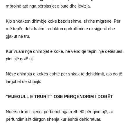
mbrojnë atë nga përplasjet e butë dhe lëvizja.
Kjo shkakton dhimbje koke bezdisshme, si dhe migrenë. Për
më tepër, dehidratimi redukton qarkullimin e oksigjenit dhe
gjakut në tru.
Kur vuani nga dhimbjet e koke, në vend që tëpini një qetësues,
pini një gotë uji.
Nëse dhimbja e kokës është për shkak të dehidrimit, ajo do të
largohet së shpejti.
“MJEGULL E TRURIT” OSE PËRQENDRIM I DOBËT
Ndërsa truri i njeriut përbëhet nga rreth 90 për qind ujë, ai
përfundimisht dërgon shenja kur është dehidratuar.