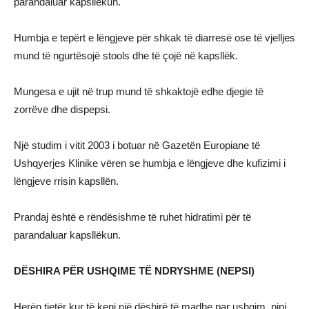
parandaluar kapsllëkun.
Humbja e tepërt e lëngjeve për shkak të diarresë ose të vjelljes
mund të ngurtësojë stools dhe të çojë në kapsllëk.
Mungesa e ujit në trup mund të shkaktojë edhe djegie të
zorrëve dhe dispepsi.
Një studim i vitit 2003 i botuar në Gazetën Europiane të
Ushqyerjes Klinike vëren se humbja e lëngjeve dhe kufizimi i
lëngjeve rrisin kapsllën.
Prandaj është e rëndësishme të ruhet hidratimi për të
parandaluar kapsllëkun.
DËSHIRA PËR USHQIME TË NDRYSHME (NEPSI)
Herën tjetër kur të keni një dëshirë të madhe par ushqim, pini