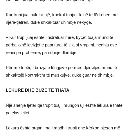
Kur trupi juaj nuk ka ujë, kockat tuaja fillojnë të fërkohen me
njëra-tjetrën, duke shkaktuar dhimbje nëkyçe.
– Kur trupi juaj është i hidratuar mirë, kyçet tuaja mund të
përballojnë lëvizjet e papritura, të tilla si vrapimi, hedhja ose
rënia pa probleme, pa ndonjë dhimbje.
Për më tepër, zbrazja e lëngjeve përmes djersitjes mund të
shkaktojë kontraktim të muskujve, duke çuar në dhimbje.
LËKURË DHE BUZË TË THATA
Një shenjë tjetër që trupit tuaj i mungon uji është lëkura e thatë
pa elasticitet.
Lëkura është organi më i madh i trupit dhe kërkon pjesën më