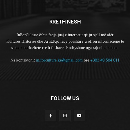
RRETH NESH
InForCulture është faqja juaj e internetit që ju sjell më afër
Kulturës,Historisë dhe Artit.Kjo faqe poashtu i`u ofron informacione të
sakta e kuriozitete rreth fushave të ndryshme nga rajoni dhe bota.
Na kontaktoni:
in.forculture.ks@gmail.com
ose
+383 49 584 011
FOLLOW US