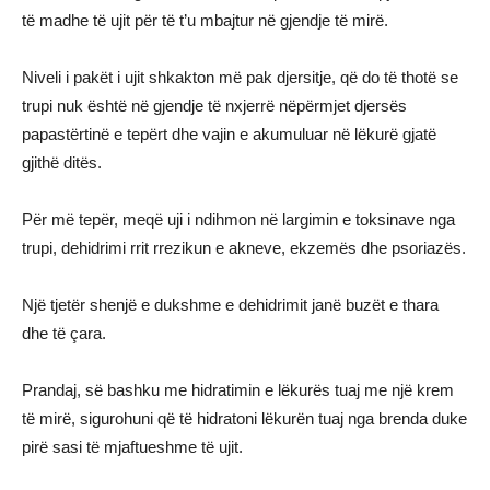
të madhe të ujit për të t’u mbajtur në gjendje të mirë.
Niveli i pakët i ujit shkakton më pak djersitje, që do të thotë se
trupi nuk është në gjendje të nxjerrë nëpërmjet djersës
papastërtinë e tepërt dhe vajin e akumuluar në lëkurë gjatë
gjithë ditës.
Për më tepër, meqë uji i ndihmon në largimin e toksinave nga
trupi, dehidrimi rrit rrezikun e akneve, ekzemës dhe psoriazës.
Një tjetër shenjë e dukshme e dehidrimit janë buzët e thara
dhe të çara.
Prandaj, së bashku me hidratimin e lëkurës tuaj me një krem
të mirë, sigurohuni që të hidratoni lëkurën tuaj nga brenda duke
pirë sasi të mjaftueshme të ujit.