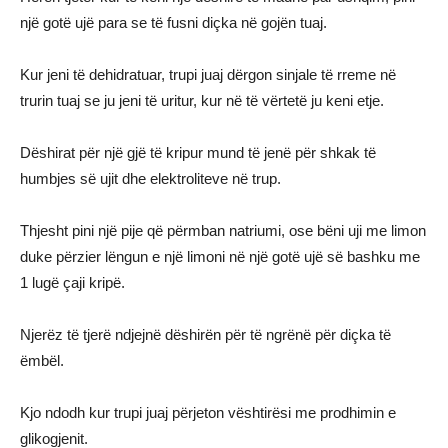
një gotë ujë para se të fusni diçka në gojën tuaj.
Kur jeni të dehidratuar, trupi juaj dërgon sinjale të rreme në
trurin tuaj se ju jeni të uritur, kur në të vërtetë ju keni etje.
Dëshirat për një gjë të kripur mund të jenë për shkak të
humbjes së ujit dhe elektroliteve në trup.
Thjesht pini një pije që përmban natriumi, ose bëni uji me limon
duke përzier lëngun e një limoni në një gotë ujë së bashku me
1 lugë çaji kripë.
Njerëz të tjerë ndjejnë dëshirën për të ngrënë për diçka të
ëmbël.
Kjo ndodh kur trupi juaj përjeton vështirësi me prodhimin e
glikogjenit.