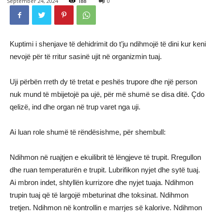
September 24, 2024
188
0
Kuptimi i shenjave të dehidrimit do t’ju ndihmojë të dini kur keni
nevojë për të rritur sasinë ujit në organizmin tuaj.
Uji përbën rreth dy të tretat e peshës trupore dhe një person
nuk mund të mbijetojë pa ujë, për më shumë se disa ditë. Çdo
qelizë, ind dhe organ në trup varet nga uji.
Ai luan role shumë të rëndësishme, për shembull:
Ndihmon në ruajtjen e ekuilibrit të lëngjeve të trupit. Rregullon
dhe ruan temperaturën e trupit. Lubrifikon nyjet dhe sytë tuaj.
Ai mbron indet, shtyllën kurrizore dhe nyjet tuaja. Ndihmon
trupin tuaj që të largojë mbeturinat dhe toksinat. Ndihmon
tretjen. Ndihmon në kontrollin e marrjes së kalorive. Ndihmon