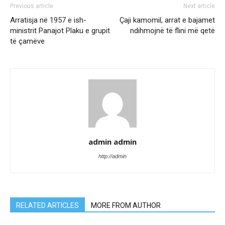
Previous article
Next article
Arratisja në 1957 e ish-
Çaji kamomil, arrat e bajamet
ministrit Panajot Plaku e grupit
ndihmojnë të flini më qetë
të çamëve
admin admin
http://admin
RELATED ARTICLES
MORE FROM AUTHOR