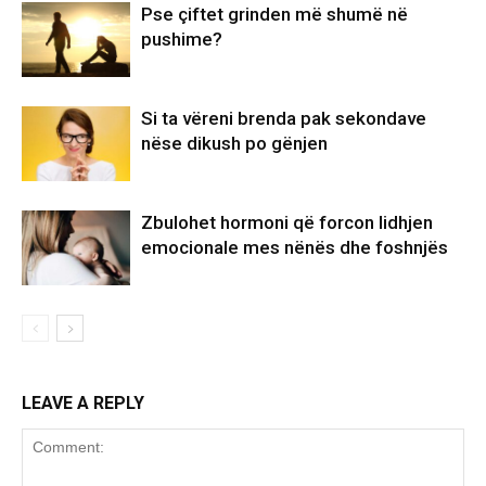
Pse çiftet grinden më shumë në
pushime?
Si ta vëreni brenda pak sekondave
nëse dikush po gënjen
Zbulohet hormoni që forcon lidhjen
emocionale mes nënës dhe foshnjës
LEAVE A REPLY