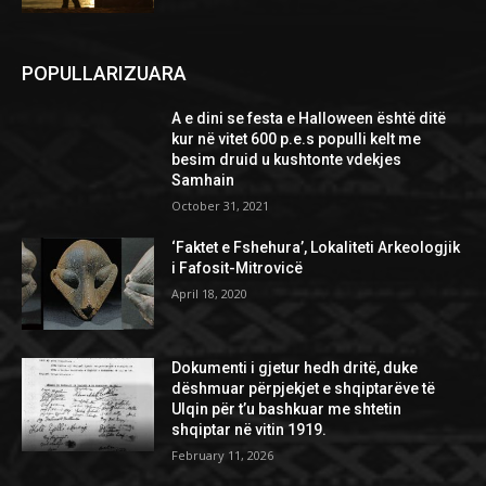
POPULLARIZUARA
A e dini se festa e Halloween është ditë
kur në vitet 600 p.e.s populli kelt me
besim druid u kushtonte vdekjes
Samhain
October 31, 2021
‘Faktet e Fshehura’, Lokaliteti Arkeologjik
i Fafosit-Mitrovicë
April 18, 2020
Dokumenti i gjetur hedh dritë, duke
dëshmuar përpjekjet e shqiptarëve të
Ulqin për t’u bashkuar me shtetin
shqiptar në vitin 1919.
February 11, 2026