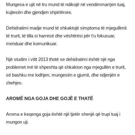
Mungesa e ujit në tru mund të ndikojë në vendimmarrjen tuaj,
kujtesën dhe gjendjen shpirtërore.
Dehidratimi madje mund të shkaktojë simptoma të mjegullimit
të trurit, të tilla si harresë dhe vështirësi për t’u fokusuar,
menduar dhe komunikuar.
Një studim i vitit 2013 thotë se dehidratimi është një nga
problemet më të shpeshta që shkakton nga mjegullën e trurit,
së bashku me lodhjen, mungesën e gjumit, dhe ndjenjën e
zbehjes.
AROMË NGA GOJA DHE GOJË E THATË
Aroma e keqenga goja është një tjetër shenjë që trupi tuaj i
mungon uji.