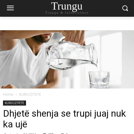
Trungu
Trungu & InforCulture
Home
KURIOZITETE
KURIOZITETE
Dhjetë shenja se trupi juaj nuk
ka ujë