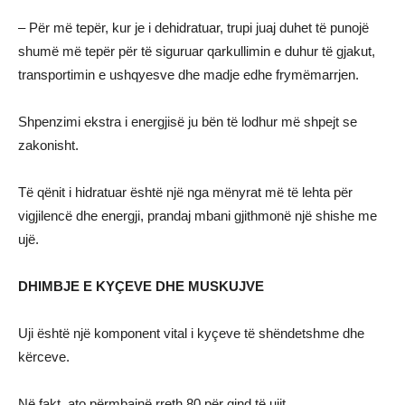
– Për më tepër, kur je i dehidratuar, trupi juaj duhet të punojë
shumë më tepër për të siguruar qarkullimin e duhur të gjakut,
transportimin e ushqyesve dhe madje edhe frymëmarrjen.
Shpenzimi ekstra i energjisë ju bën të lodhur më shpejt se
zakonisht.
Të qënit i hidratuar është një nga mënyrat më të lehta për
vigjilencë dhe energji, prandaj mbani gjithmonë një shishe me
ujë.
DHIMBJE E KYÇEVE DHE MUSKUJVE
Uji është një komponent vital i kyçeve të shëndetshme dhe
kërceve.
Në fakt, ato përmbajnë rreth 80 për qind të ujit.