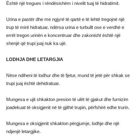
Është një tregues i rëndësishëm i nivelit tuaj të hidratimit.
Urina e pastër dhe me ngjyrë të qartë e të lehtë tregojnë një
trup të mirë hidratuar, ndërsa urina e turbullt ose e verdhë e
errët tregon urinën e koncentruar dhe zakonisht është një
shenjë që trupi juaj nuk ka ujë.
LODHJA DHE LETARGJIA
Nëse ndiheni të lodhur dhe të fjetur, mund të jetë për shkak se
trupi juaj është dehidratuar.
Mungesa e ujit shkakton presion të ulët të gjakut dhe furnizim
joadekuat të oksigjenit në të gjithë trupin, përfshirë edhe trurin.
Mungesa e oksigjenit shkakton përgjumje, lodhje dhe një
ndjenjë letargjike.