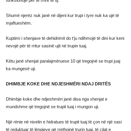
funksionojë për të mirë të tij.
Shumë njerëz nuk janë në dijeni kur trupi i tyre nuk ka ujë të
mjaftueshëm.
Kuptimi i shenjave të dehidrimit do t’ju ndihmojë të dini kur keni
nevojë për të rritur sasinë ujit në trupin tuaj.
Këtu janë shenjat paralajmëruese 10 që tregojnë se trupi juaj
ka mungesë uji.
DHIMBJE KOKE DHE NDJESHMËRI NDAJ DRITËS
Dhimbje koke dhe ndjeshmëri janë disa nga shenjat e
mundshme që tregojnë se trupit tuaj i mungon uji.
Një rënie në nivelin e hidratues të trupit tuaj të çon në një sasi
të reduktuar të lëngjeve që rrethojnë trurin tuaj, të cilat e