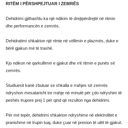
RITËM I PËRSHPEJTUAR I ZEMRËS
Dehidrimi gjithashtu ka një ndikim të drejtpërdrejtë në ritmin
dhe performancën e zemrës.
Dehidratimi shkakton një rënie në vëllimin e plazmës, duke e
bërë gjakun më të trashë.
Kjo ndikon në qarkullimin e gjakut dhe rrit ritmin e punës së
zemrës.
Studiuesit kanë zbuluar se shkalla e rrahjes së zemrës
ndryshon mesatarisht tre rrahje në minutë për çdo ndryshim të
peshës trupore prej 1 për qind që rezulton nga dehidrimi.
Për më tepër, dehidrimi shkakton ndryshime në elektrolitet e
pranishme në trupin tuaj, duke çuar në presion të ulët të gjakut.