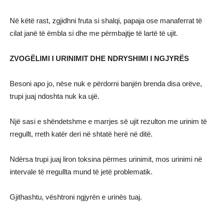
Në këtë rast, zgjidhni fruta si shalqi, papaja ose manaferrat të
cilat janë të ëmbla si dhe me përmbajtje të lartë të ujit.
ZVOGËLIMI I URINIMIT DHE NDRYSHIMI I NGJYRËS
Besoni apo jo, nëse nuk e përdorni banjën brenda disa orëve,
trupi juaj ndoshta nuk ka ujë.
Një sasi e shëndetshme e marrjes së ujit rezulton me urinim të
rregullt, rreth katër deri në shtatë herë në ditë.
Ndërsa trupi juaj liron toksina përmes urinimit, mos urinimi në
intervale të rregullta mund të jetë problematik.
Gjithashtu, vështroni ngjyrën e urinës tuaj.