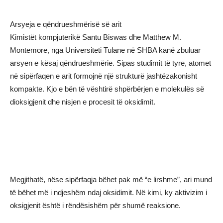
Arsyeja e qëndrueshmërisë së arit
Kimistët kompjuterikë Santu Biswas dhe Matthew M.
Montemore, nga Universiteti Tulane në SHBA kanë zbuluar
arsyen e kësaj qëndrueshmërie. Sipas studimit të tyre, atomet
në sipërfaqen e arit formojnë një strukturë jashtëzakonisht
kompakte. Kjo e bën të vështirë shpërbërjen e molekulës së
dioksigjenit dhe nisjen e procesit të oksidimit.
Megjithatë, nëse sipërfaqja bëhet pak më “e lirshme”, ari mund
të bëhet më i ndjeshëm ndaj oksidimit. Në kimi, ky aktivizim i
oksigjenit është i rëndësishëm për shumë reaksione.