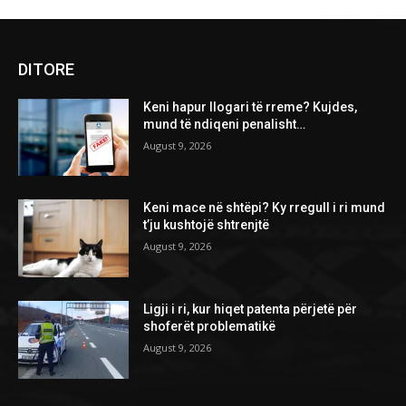
DITORE
Keni hapur llogari të rreme? Kujdes,
mund të ndiqeni penalisht…
August 9, 2026
Keni mace në shtëpi? Ky rregull i ri mund
t’ju kushtojë shtrenjtë
August 9, 2026
Ligji i ri, kur hiqet patenta përjetë për
shoferët problematikë
August 9, 2026