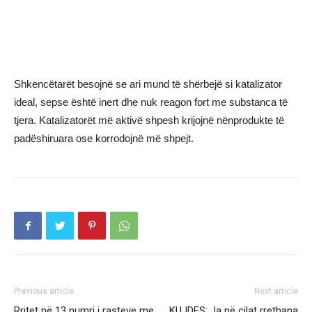
Shkencëtarët besojnë se ari mund të shërbejë si katalizator
ideal, sepse është inert dhe nuk reagon fort me substanca të
tjera. Katalizatorët më aktivë shpesh krijojnë nënprodukte të
padëshiruara ose korrodojnë më shpejt.
Previous article
Next article
Rritet në 13 numri i rasteve me
KUJDES: Ja në cilat rrethana