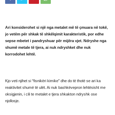
Ari konsiderohet si një nga metalet më të çmuara në tokë,
jo vetëm për shkak të shkëlqimit karakteristik, por edhe
sepse mbetet i pandryshuar për mijëra vjet. Ndryshe nga
shumë metale të tjera, ai nuk ndryshket dhe nuk
korrodohet lehtë.
Kjo veti njihet si “fisnikëri kimike” dhe do të thotë se ari ka
reaktivitet shumë të ulët. Ai nuk bashkëvepron lehtësisht me
oksigjenin, i cili te metalet e tjera shkakton ndryshk ose
njollosje.