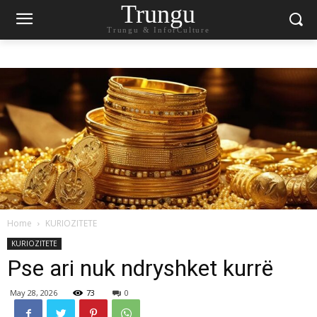
Trungu
Trungu & InforCulture
Home
KURIOZITETE
KURIOZITETE
Pse ari nuk ndryshket kurrë
May 28, 2026
73
0