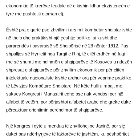
ekonomkie të krerëve feudalë që e kishin lidhur ekzistencën e
tyre me pushtetiti otoman etj.
Është pra e qartë pse zhvillimi i arsimit kombëtar shqiptar ishte
në thelb dhe praktikisht një çështje politike, si kusht dhe
pararendës i pavarsisë së Shqipërisë në 28 nëntor 1912. Pas
shpalljes së Hyrijetit nga Turqit e Rinj, të cilët erdhën në fuqi
më së shumti me ndihmën e shqiptarëve të Kosovës u ndezën
shpresat e shqiptarëve për zhvillim ekonomik por për elitën
intelektuale nacionaliste kishte ardhur ora për veprime praktike
të Lëvizjes Kombëtare Shqiptare. Në këtë hulli u mbajt me
sukses Kongresi i Manastirit edhe pse nuk vendosi për një
alfabet të vetëm, por përjashtoi alfabetet arabe dhe greke duke
përcaktuar orientimin perëndimor të shqiptarëve.
Një kongres i dytë u mendua të zhvillohej në Janinë, por siç
duket pas ndërhyrjeve të faktorëve të jashtëm, ku pëshpëritet