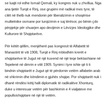
se luajti rol edhe Ismail Qemali, ky kongres nuk u zhvillua. Nga
ana tjetër Turqit e Rinj, ose grupimi më radikal mes tyre, të
cilët në thelb nuk mendonin për liberalizimin e shoqërise
multietnike osmane por turqizimin e saj tërësor, po bënin çdo
përpjekje për shuarjen apo devijimin e Lëvizjes Ideologjike dhe
Kulturore të Shqiptarëve.
Për këtët qëllim, menjëherë pas kongresit të Alfabetit të
Manastirit të viti 1908, Turqit e Rinj mblodhën krerët e
shqiptarëve të Jugut në një kuvend në një teqe bektashiane në
Tepelenë në dimrin e vitit 1909. Synimi i tyre ishte që ti ti
bindnin shqiptarët e Jugut që të përdornin vetëm alfabetin arab
në shkrimin dhe këndimin e gjuhës shqipe. Por shqiptarët nuk i
dhanë rëndësi këtij halli diplomatik të radikalëve Xhonturq,
duke u interesuar vetëm për bashkimin e 4 vialjateve me
popullsishqiptare në një të vetëm.