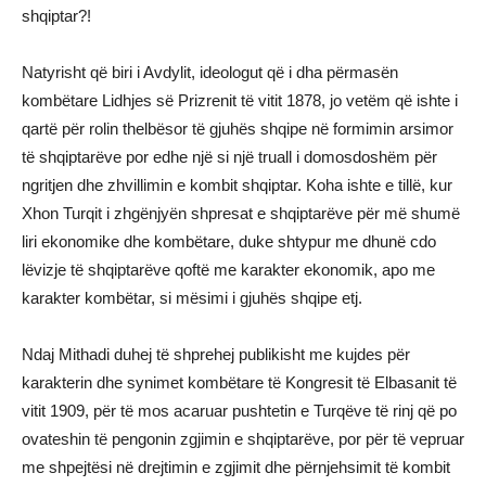
shqiptar?!
Natyrisht që biri i Avdylit, ideologut që i dha përmasën
kombëtare Lidhjes së Prizrenit të vitit 1878, jo vetëm që ishte i
qartë për rolin thelbësor të gjuhës shqipe në formimin arsimor
të shqiptarëve por edhe një si një truall i domosdoshëm për
ngritjen dhe zhvillimin e kombit shqiptar. Koha ishte e tillë, kur
Xhon Turqit i zhgënjyën shpresat e shqiptarëve për më shumë
liri ekonomike dhe kombëtare, duke shtypur me dhunë cdo
lëvizje të shqiptarëve qoftë me karakter ekonomik, apo me
karakter kombëtar, si mësimi i gjuhës shqipe etj.
Ndaj Mithadi duhej të shprehej publikisht me kujdes për
karakterin dhe synimet kombëtare të Kongresit të Elbasanit të
vitit 1909, për të mos acaruar pushtetin e Turqëve të rinj që po
ovateshin të pengonin zgjimin e shqiptarëve, por për të vepruar
me shpejtësi në drejtimin e zgjimit dhe përnjehsimit të kombit