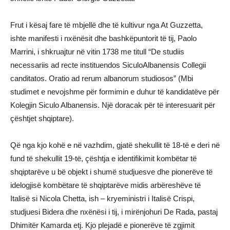
Frut i kësaj fare të mbjellë dhe të kultivur nga At Guzzetta,
ishte manifesti i nxënësit dhe bashkëpuntorit të tij, Paolo
Marrini, i shkruajtur në vitin 1738 me titull “De studiis
necessariis ad recte instituendos SiculoAlbanensis Collegii
canditatos. Oratio ad rerum albanorum studiosos” (Mbi
studimet e nevojshme për formimin e duhur të kandidatëve për
Kolegjin Siculo Albanensis. Një doracak për të interesuarit për
çështjet shqiptare).
Që nga kjo kohë e në vazhdim, gjatë shekullit të 18-të e deri në
fund të shekullit 19-të, çështja e identifikimit kombëtar të
shqiptarëve u bë objekt i shumë studjuesve dhe pionerëve të
idelogjisë kombëtare të shqiptarëve midis arbëreshëve të
Italisë si Nicola Chetta, ish – kryeministri i Italisë Crispi,
studjuesi Bidera dhe nxënësi i tij, i mirënjohuri De Rada, pastaj
Dhimitër Kamarda etj. Kjo plejadë e pionerëve të zgjimit