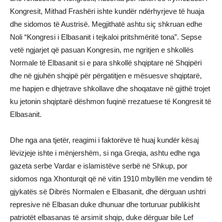
Kongresit, Mithad Frashëri ishte kundër ndërhyrjeve të huaja
dhe sidomos të Austrisë. Megjithatë ashtu siç shkruan edhe
Noli “Kongresi i Elbasanit i tejkaloi pritshmëritë tona”. Sepse
vetë ngjarjet që pasuan Kongresin, me ngritjen e shkollës
Normale të Elbasanit si e para shkollë shqiptare në Shqipëri
dhe në gjuhën shqipë për përgatitjen e mësuesve shqiptarë,
me hapjen e dhjetrave shkollave dhe shoqatave në gjithë trojet
ku jetonin shqiptarë dëshmon fuqinë rrezatuese të Kongresit të
Elbasanit.
Dhe nga ana tjetër, reagimi i faktorëve të huaj kundër kësaj
lëvizjeje ishte i mënjershëm, si nga Greqia, ashtu edhe nga
gazeta serbe Vardar e islamistëve serbë në Shkup, por
sidomos nga Xhonturqit që në vitin 1910 mbyllën me vendim të
gjykatës së Dibrës Normalen e Elbasanit, dhe dërguan ushtri
represive në Elbasan duke dhunuar dhe torturuar publikisht
patriotët elbasanas të arsimit shqip, duke dërguar bile Lef