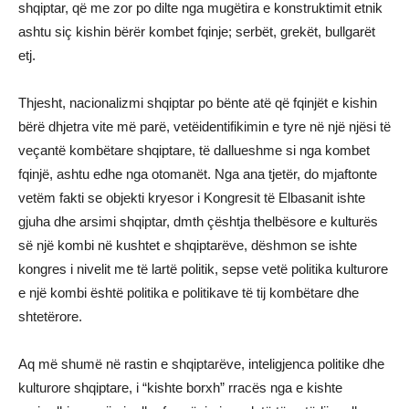
shqiptar, që me zor po dilte nga mugëtira e konstruktimit etnik
ashtu siç kishin bërër kombet fqinje; serbët, grekët, bullgarët
etj.
Thjesht, nacionalizmi shqiptar po bënte atë që fqinjët e kishin
bërë dhjetra vite më parë, vetëidentifikimin e tyre në një njësi të
veçantë kombëtare shqiptare, të dallueshme si nga kombet
fqinjë, ashtu edhe nga otomanët. Nga ana tjetër, do mjaftonte
vetëm fakti se objekti kryesor i Kongresit të Elbasanit ishte
gjuha dhe arsimi shqiptar, dmth çështja thelbësore e kulturës
së një kombi në kushtet e shqiptarëve, dëshmon se ishte
kongres i nivelit me të lartë politik, sepse vetë politika kulturore
e një kombi është politika e politikave të tij kombëtare dhe
shtetërore.
Aq më shumë në rastin e shqiptarëve, inteligjenca politike dhe
kulturore shqiptare, i “kishte borxh” rracës nga e kishte