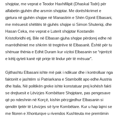
shqiptar, me veprat e Teodor Haxhifilipit (Dhaskal Todri) për
alfabetin gjuhën dhe arsmin shqiptar. Me dorëshkrimet e
gjetura në gjuhën shqipe në Manastirin e Shën Gjonit Elbasani,
me mësuesit shëtitës të gjuhës shqipe si Simon Shuteriqi, dhe
Hasan Ceka, me veprat e Luterit shqiptar Kostandin
Kristoforidhi etj. Bile në Elbasan gjuha shqipe përdorej edhe në
marrëdhëniet me shkrim të tregtrëve të Elbasanit. Është për tu
shënuar thënia e Edhit Duram kur vizitoi Elbasanin se “njerëzit
e këtij qyteti kanë një prirje të lindur për të mësuar”.
Gjithashtu Elbasani ishte më pak i ndikuar dhe i kontrolluar nga
faktorët e jashtëm si Patriarkana e Stambollit apo edhe Austria
dhe Italia. Në politikën greke ishte konstatuar prej kohësh fakti
se drejtuesit e Lëvizjes Kombëtare Shqiptare, pas pengesave
që po ndeshnin në Korçë, kishin përzgjedhur Elbasanin si
qendër tjetër të Lëvizjes së tyre Kombëtare. Kur u hap lajmi se
me fitoren e Xhonturqve u rivendos Kushteuta me premtimin