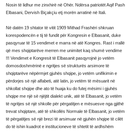
Nosin të lidhur me zinxhirë në Ohër. Ndërsa patriotët Aqif Pash
Elbasani, Dervish Biçakçiu etj morën arratinë në Itali.
Në datën 19 shtator të vitit 1909 Mithad Frashëri shkruan
korespodencën e tij të fundit për Kongresin e Elbasanit, duke
pasqyruar të 15 vendimet e marra në atë Kongres. Rast i rrallë
që mes shqiptarëve merren me unimitet kaq shumë vendime
!!! Vendimet e Kongresit të Elbasanit pasqyrojnë jo vetëm
domosdoshmërinë e ngritjes së strukturës arsimore të
shqiptarëve nëpërmjet gjuhës shqipe, jo vetëm unifikimin e
përdorjes së një alfabeti, atë latin, jo vetëm të mësuarit në
shkollat shqipe dhe ato të huaja ku do futej mësimi i gjuhës
shqipe me një së njëjtit dialekt unik, atë të Elbasanit, jo vetëm
të ngritjes së një shkolle për përgatitjen e mësuesve nga gjithë
trevat shqiptare, atë të shkollës Normale të Elbasanit, jo vetëm
të përgatitjes së një brezi të arsimuar në gjuhën shqipe të cilët
do të ishin kuadrot e institucioneve të shtetit të ardhshëm