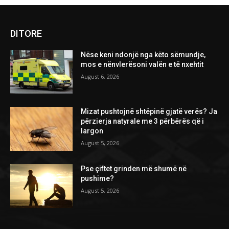
DITORE
Nëse keni ndonjë nga këto sëmundje,
mos e nënvlerësoni valën e të nxehtit
August 6, 2026
Mizat pushtojnë shtëpinë gjatë verës? Ja
përzierja natyrale me 3 përbërës që i
largon
August 5, 2026
Pse çiftet grinden më shumë në
pushime?
August 5, 2026