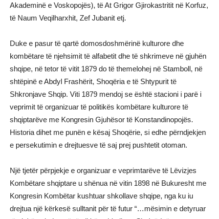
Akademinë e Voskopojës), të At Grigor Gjirokastritit në Korfuz,
të Naum Veqilharxhit, Zef Jubanit etj.
Duke e pasur të qartë domosdoshmërinë kulturore dhe
kombëtare të njehsimit të alfabetit dhe të shkrimeve në gjuhën
shqipe, në tetor të vitit 1879 do të themelohej në Stamboll, në
shtëpinë e Abdyl Frashërit, Shoqëria e të Shtypurit të
Shkronjave Shqip. Viti 1879 mendoj se është stacioni i parë i
veprimit të organizuar të politikës kombëtare kulturore të
shqiptarëve me Kongresin Gjuhësor të Konstandinopojës.
Historia dihet me punën e kësaj Shoqërie, si edhe përndjekjen
e persekutimin e drejtuesve të saj prej pushtetit otoman.
Një tjetër përpjekje e organizuar e veprimtarëve të Lëvizjes
Kombëtare shqiptare u shënua në vitin 1898 në Bukuresht me
Kongresin Kombëtar kushtuar shkollave shqipe, nga ku iu
drejtua një kërkesë sulltanit për të futur “…mësimin e detyruar