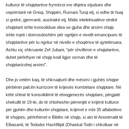
kulturor të shqiptarëve frymëzoi me dhjetra stjudues dhe
veprimtarë në Greqi, Shqipëri, Rumani Turqi etj. si edhe të huaj
si grekë, gjermanë, austriakë etj. Midis intelektualëve etnikë
shqiptarë ishte konsoliduar idea se gjuha dhe arsimi shqip
ishte mjeti i domosdoshëm për ngritjen e nivelit emancipues të
shqiptarëve për tu ngritur në nivelin e shoqërive të qytetëruara.
Ashtu siç shkruante Zef Jubani, “për shvillimin e shqiptarëve,
duhet përkthyer në shqip kodi ligjor osman dhe të
shqiptarizohej arsimi”.
Dhe jo vetëm kaq, të shkruajturit dhe mësimi i gjuhës shqipe
përbënin palcën kurrizore të krijesës kombëtare shqiptare. Në
këtë shtrat të konsolidimit të etnogjenezës shqiptare, përgjatë
shekullit të 19-të, do të shtoheshin përrenjtë e krijimit kulturor
për gjuhën dhe kulturën shqiptare, krijimet e mbi 35 alfabetëve
të shqipes, përkthimet e Biblës në shqip, si ato të Anonimatit të
Elbasanit, të Tedodor Haxhfilipit (Dhaskal Todri i shkolluar në