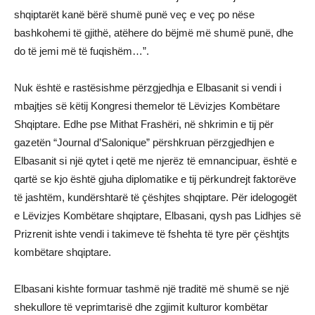
shqiptarët kanë bërë shumë punë veç e veç po nëse
bashkohemi të gjithë, atëhere do bëjmë më shumë punë, dhe
do të jemi më të fuqishëm…”.
Nuk është e rastësishme përzgjedhja e Elbasanit si vendi i
mbajtjes së këtij Kongresi themelor të Lëvizjes Kombëtare
Shqiptare. Edhe pse Mithat Frashëri, në shkrimin e tij për
gazetën “Journal d’Salonique” përshkruan përzgjedhjen e
Elbasanit si një qytet i qetë me njerëz të emnancipuar, është e
qartë se kjo është gjuha diplomatike e tij përkundrejt faktorëve
të jashtëm, kundërshtarë të çëshjtes shqiptare. Për idelogogët
e Lëvizjes Kombëtare shqiptare, Elbasani, qysh pas Lidhjes së
Prizrenit ishte vendi i takimeve të fshehta të tyre për çështjts
kombëtare shqiptare.
Elbasani kishte formuar tashmë një traditë më shumë se një
shekullore të veprimtarisë dhe zgjimit kulturor kombëtar