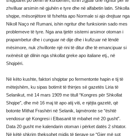
shqiptarët po bënin të kundërtën, ishin zgjuar dhe ngritur për të
zhvilluar arsimin në gjuhën e tyre dhe në alfabetin latin. Shkolla
shqipe, mësonjëtore të fshehta apo Normale si ajo drejtuar nga
Nikoll Naço në Rumani, ishin ngritur dhe funksionin sado mes
problemeve të tyre. Nga ana tjetër sistemi arsimor otoman i
prapambetur dhe i cunguar në dije dhe i kufizuar në lëndë
mësimore, nuk zhvillonte një rini të ditur dhe të emancipuar si
nxënësit që dilnin nga shkollat greke apo italiane etj., në
Shqipëri.
Në këto kushte, faktori shqiptar po fermentonte hapin e tij të
mëtejshëm, ku sipas botimit të thirrjes së gazetës Liria të
Selanikut, më 14 mars 1909 me titull “Kongres për Shkollat
Shqipe”, dhe më 16 maj të apo atij viti, e njëjta gazetë, që
botonte Mithat Frashëri në Selanik, lajmëronte se “është
vendosur që Kongresi i Elbasanit të mbahet më 20 gusht”.
Data 20 gusht me kalendarin otoman i përket datës 2 shtator.
Në këtë shkrim theksohet midis të tjerave se “Gjer më sot