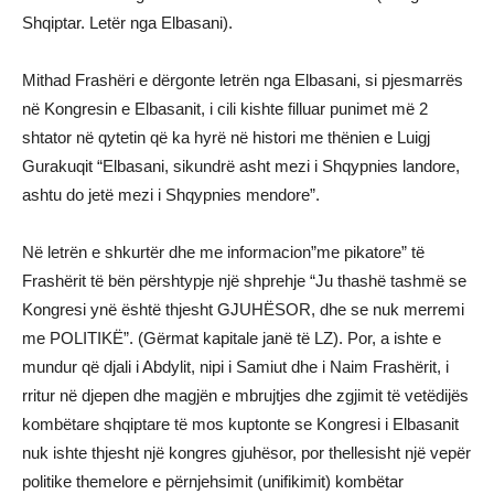
Shqiptar. Letër nga Elbasani).
Mithad Frashëri e dërgonte letrën nga Elbasani, si pjesmarrës
në Kongresin e Elbasanit, i cili kishte filluar punimet më 2
shtator në qytetin që ka hyrë në histori me thënien e Luigj
Gurakuqit “Elbasani, sikundrë asht mezi i Shqypnies landore,
ashtu do jetë mezi i Shqypnies mendore”.
Në letrën e shkurtër dhe me informacion”me pikatore” të
Frashërit të bën përshtypje një shprehje “Ju thashë tashmë se
Kongresi ynë është thjesht GJUHËSOR, dhe se nuk merremi
me POLITIKË”. (Gërmat kapitale janë të LZ). Por, a ishte e
mundur që djali i Abdylit, nipi i Samiut dhe i Naim Frashërit, i
rritur në djepen dhe magjën e mbrujtjes dhe zgjimit të vetëdijës
kombëtare shqiptare të mos kuptonte se Kongresi i Elbasanit
nuk ishte thjesht një kongres gjuhësor, por thellesisht një vepër
politike themelore e përnjehsimit (unifikimit) kombëtar