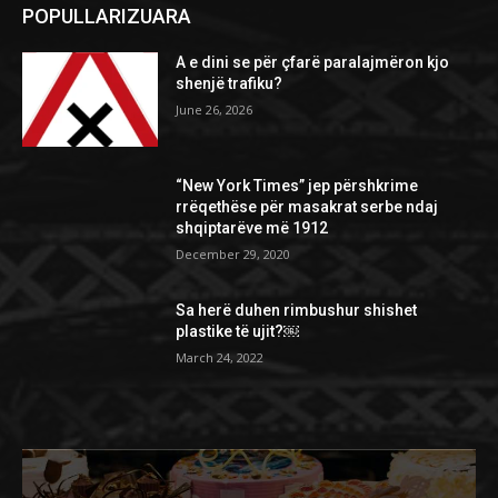
POPULLARIZUARA
A e dini se për çfarë paralajmëron kjo
shenjë trafiku?
June 26, 2026
“New York Times” jep përshkrime
rrëqethëse për masakrat serbe ndaj
shqiptarëve më 1912
December 29, 2020
Sa herë duhen rimbushur shishet
plastike të ujit?￼
March 24, 2022