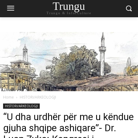
Trungu
Trungu & InforCulture
Home
HISTORI/ARKEOLOGJI
HISTORI/ARKEOLOGJI
“U dha urdhër për me u këndue
gjuha shqipe ashiqare”- Dr.