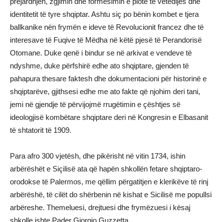
prejardhjen, zgjimin dhe formësimin e plotë të vetëdijes dhe
identitetit të tyre shqiptar. Ashtu siç po bënin kombet e tjera
ballkanike nën frymën e ideve të Revolucionit francez dhe të
interesave të Fuqive të Mëdha në këtë pjesë të Perandorisë
Otomane. Duke qenë i bindur se në arkivat e vendeve të
ndyshme, duke përfshirë edhe ato shqiptare, gjenden të
pahapura thesare faktesh dhe dokumentacioni për historinë e
shqiptarëve, gjithsesi edhe me ato fakte që njohim deri tani,
jemi në gjendje të përvijojmë rrugëtimin e çështjes së
ideologjisë kombëtare shqiptare deri në Kongresin e Elbasanit
të shtatorit të 1909.
Para afro 300 vjetësh, dhe pikërisht në vitin 1734, ishin
arbërëshët e Siçilisë ata që hapën shkollën fetare shqiptaro-
orodokse të Palermos, me qëllim përgatitjen e klerikëve të rinj
arbërëshë, të cilët do shërbenin në kishat e Sicilisë me popullsi
arbëreshe. Themeluesi, drejtuesi dhe frymëzuesi i kësaj
shkolle ishte Pader Giorgio Guzzetta.