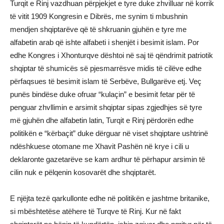
Turqit e Rinj vazdhuan përpjekjet e tyre duke zhvilluar në korrik
të vitit 1909 Kongresin e Dibrës, me synim ti mbushnin
mendjen shqiptarëve që të shkruanin gjuhën e tyre me
alfabetin arab që ishte alfabeti i shenjët i besimit islam. Por
edhe Kongres i Xhonturqve dështoi në saj të qëndrimit patriotik
shqiptar të shumicës së pjesmarrësve midis të cilëve edhe
përfaqsues të besimit islam të Serbëve, Bullgarëve etj. Veç
punës bindëse duke ofruar “kulaçin” e besimit fetar për të
penguar zhvllimin e arsimit shqiptar sipas zgjedhjes së tyre
më gjuhën dhe alfabetin latin, Turqit e Rinj përdorën edhe
politikën e “kërbaçit” duke dërguar në viset shqiptare ushtrinë
ndëshkuese otomane me Xhavit Pashën në krye i cili u
deklaronte gazetarëve se kam ardhur të përhapur arsimin të
cilin nuk e pëlqenin kosovarët dhe shqiptarët.
E njëjta tezë qarkullonte edhe në politikën e jashtme britanike,
si mbështetëse atëhere të Turqve të Rinj. Kur në fakt