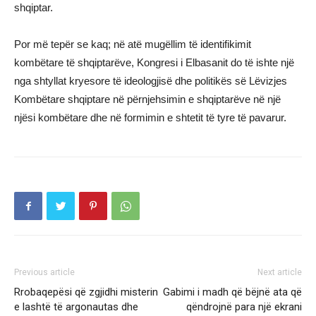
shqiptar.
Por më tepër se kaq; në atë mugëllim të identifikimit
kombëtare të shqiptarëve, Kongresi i Elbasanit do të ishte një
nga shtyllat kryesore të ideologjisë dhe politikës së Lëvizjes
Kombëtare shqiptare në përnjehsimin e shqiptarëve në një
njësi kombëtare dhe në formimin e shtetit të tyre të pavarur.
Previous article
Next article
Rrobaqepësi që zgjidhi misterin
Gabimi i madh që bëjnë ata që
e lashtë të argonautas dhe
qëndrojnë para një ekrani