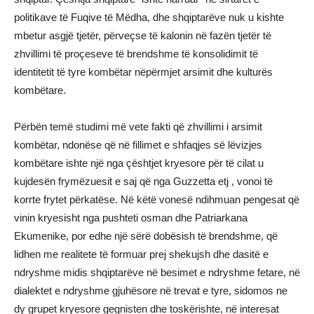
politikave të Fuqive të Mëdha, dhe shqiptarëve nuk u kishte
mbetur asgjë tjetër, përveçse të kalonin në fazën tjetër të
zhvillimi të proçeseve të brendshme të konsolidimit të
identitetit të tyre kombëtar nëpërmjet arsimit dhe kulturës
kombëtare.
Përbën temë studimi më vete fakti që zhvillimi i arsimit
kombëtar, ndonëse që në fillimet e shfaqjes së lëvizjes
kombëtare ishte një nga çështjet kryesore për të cilat u
kujdesën frymëzuesit e saj që nga Guzzetta etj , vonoi të
korrte frytet përkatëse. Në këtë vonesë ndihmuan pengesat që
vinin kryesisht nga pushteti osman dhe Patriarkana
Ekumenike, por edhe një sërë dobësish të brendshme, që
lidhen me realitete të formuar prej shekujsh dhe dasitë e
ndryshme midis shqiptarëve në besimet e ndryshme fetare, në
dialektet e ndryshme gjuhësore në trevat e tyre, sidomos ne
dy grupet kryesore gegnisten dhe toskërishte, në interesat