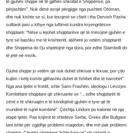
të gjuhës shqipe në të gjithës shkollat e Shqipërisë, pa
përjashtim”. Nuk dimë asnjë përgjigje nga pushteti Otoman,
dhe nuk kishte se si, kur lexojmë se cfarë i tha Dervish Pasha
sulltanit pasi u kthye nga luftimet kundra kryengritësve
shqiptarë: “Nëse u lejohet shqiptarëve që të mësojnë gjuhën e
tyre së bashku me të krishterët, atëherë jo vetëm shqiptarët
dhe Shqipëria do t’ju shpëtojnë nga dora, por edhe Stambolli do
të jetë në rrezik.
Gjuha shqipe jo vetëm që nuk duhet shkruar e lexuar, por çdo
kujtim i këtij kombi gjithashtu duhet të fshihet dhe të harrohet”
Nga ana tjetër e frontit, ishte Sami Frashëri, ideologu i Lëvizjes
Kombëtare shqiptare që shkruante se “…edhe shqiptarët të
zënë e të shkruajën e të këndojënë gjuhën e tyre që të
mundinë të rujnë kombinë”. Çështja Lindore po kalonte në nja
etapë tjetër. Pas krijimit të shteteve Serbe, Greke dhe Bullgare
tani ishte për zgjidhje problemi maqedon, dhe më pak problemi
shqiptar. Çështja shqiptare “ishte harruar” në sirtarët e