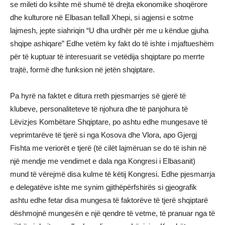
se mileti do ksihte më shumë të drejta ekonomike shoqërore
dhe kulturore në Elbasan tellall Xhepi, si agjensi e sotme
lajmesh, jepte siahriqin “U dha urdhër për me u këndue gjuha
shqipe ashiqare” Edhe vetëm ky fakt do të ishte i mjaftueshëm
për të kuptuar të interesuarit se vetëdija shqiptare po merrte
trajtë, formë dhe funksion në jetën shqiptare.
Pa hyrë na faktet e ditura rreth pjesmarrjes së gjerë të
klubeve, personaliteteve të njohura dhe të panjohura të
Lëvizjes Kombëtare Shqiptare, po ashtu edhe mungesave të
veprimtarëve të tjerë si nga Kosova dhe Vlora, apo Gjergj
Fishta me veriorët e tjerë (të cilët lajmëruan se do të ishin në
një mendje me vendimet e dala nga Kongresi i Elbasanit)
mund të vërejmë disa kulme të këtij Kongresi. Edhe pjesmarrja
e delegatëve ishte me synim gjithëpërfshirës si gjeografik
ashtu edhe fetar disa mungesa të faktorëve të tjerë shqiptarë
dëshmojnë mungesën e një qendre të vetme, të pranuar nga të