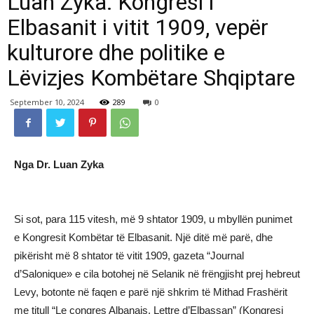
Luan Zyka: Kongresi i
Elbasanit i vitit 1909, vepër
kulturore dhe politike e
Lëvizjes Kombëtare Shqiptare
September 10, 2024
289
0
Nga Dr. Luan Zyka
Si sot, para 115 vitesh, më 9 shtator 1909, u mbyllën punimet
e Kongresit Kombëtar të Elbasanit. Një ditë më parë, dhe
pikërisht më 8 shtator të vitit 1909, gazeta “Journal
d’Salonique» e cila botohej në Selanik në frëngjisht prej hebreut
Levy, botonte në faqen e parë një shkrim të Mithad Frashërit
me titull “Le congres Albanais. Lettre d’Elbassan” (Kongresi