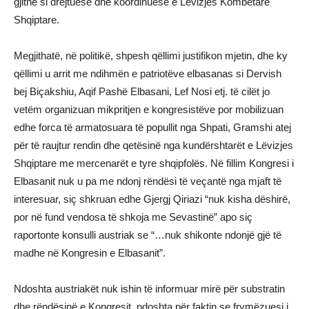
gjithë si drejtuese dhe koordinuese e Lëvizjes Kombëtare
Shqiptare.
Megjithatë, në politikë, shpesh qëllimi justifikon mjetin, dhe ky
qëllimi u arrit me ndihmën e patriotëve elbasanas si Dervish
bej Biçakshiu, Aqif Pashë Elbasani, Lef Nosi etj. të cilët jo
vetëm organizuan mikpritjen e kongresistëve por mobilizuan
edhe forca të armatosuara të popullit nga Shpati, Gramshi atej
për të raujtur rendin dhe qetësinë nga kundërshtarët e Lëvizjes
Shqiptare me mercenarët e tyre shqipfolës. Në fillim Kongresi i
Elbasanit nuk u pa me ndonj rëndësi të veçantë nga mjaft të
interesuar, siç shkruan edhe Gjergj Qiriazi “nuk kisha dëshirë,
por në fund vendosa të shkoja me Sevastinë” apo siç
raportonte konsulli austriak se “…nuk shikonte ndonjë gjë të
madhe në Kongresin e Elbasanit”.
Ndoshta austriakët nuk ishin të informuar mirë për substratin
dhe rëndësinë e Kongresit, ndoshta për faktin se frymëzuesi i