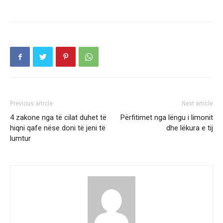
Previous article
Next article
4 zakone nga të cilat duhet të
Përfitimet nga lëngu i limonit
hiqni qafe nëse doni të jeni të
dhe lëkura e tij
lumtur