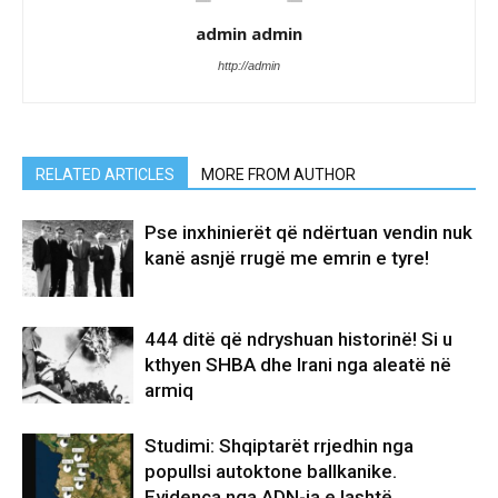
admin admin
http://admin
RELATED ARTICLES
MORE FROM AUTHOR
Pse inxhinierët që ndërtuan vendin nuk
kanë asnjë rrugë me emrin e tyre!
444 ditë që ndryshuan historinë! Si u
kthyen SHBA dhe Irani nga aleatë në
armiq
Studimi: Shqiptarët rrjedhin nga
popullsi autoktone ballkanike.
Evidenca nga ADN-ja e lashtë