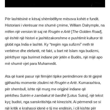
Për lashtësinë e kësaj shëmbëlltyre mësova kohët e fundit.
Historiani i vlerësuar me shumë çmime, William Dalrymple, na
rrëfen një version të saj në
Rrugën e Artë
[
The Golden Road
],
që është një histori e jashtëzakonshme e pushtimit kulturor të
globit nga India e lashtë. Ky “tregim nga sufizmi” rreth të
verbërve dhe elefantit, në fakt, u bart në Islam nga budizmi,
përkthyer nga burimet indiane për jetën e Budës, një mijë apo
më shumë vjet para Muhamedit.
Ata që kanë pasur një fëmijëri tipike perëndimore do të gjejnë
gjithashtu momente zbulimi në
Rrugën e Artë
. Kumaraxhiva,
për shembull, ishte një murg me origjinë indiane që
përktheu
Sutrën e zambakut të bardhë
[Lotus Sutra], një tekst
kyç budist, nga sanskritishtja në kinezisht. Ai përmendi se si
një kritik e krahasoi idenë e tij me endësin, i cili kishte për