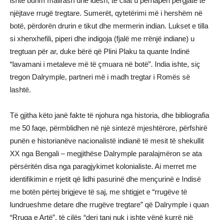
ishte burim mallrash dhe idesh, të cilat u përhapën përgjatë të
njëjtave rrugë tregtare. Sumerët, qytetërimi më i hershëm në
botë, përdorën drurin e tikut dhe mermerin indian. Lukset e tilla
si xhenxhefili, piperi dhe indigoja (fjalë me rrënjë indiane) u
tregtuan për ar, duke bërë që Plini Plaku ta quante Indinë
“lavamani i metaleve më të çmuara në botë”. India ishte, siç
tregon Dalrymple, partneri më i madh tregtar i Romës së
lashtë.
Të gjitha këto janë fakte të njohura nga historia, dhe bibliografia
me 50 faqe, përmblidhen në një sintezë mjeshtërore, përfshirë
punën e historianëve nacionalistë indianë të mesit të shekullit
XX nga Bengali – megjithëse Dalrymple paralajmëron se ata
përsëritën disa nga paragjykimet kolonialiste. Ai merret me
identifikimin e rrjetit që lidhi pasurinë dhe mençurinë e Indisë
me botën përtej brigjeve të saj, me shtigjet e “rrugëve të
lundrueshme detare dhe rrugëve tregtare” që Dalrymple i quan
“Rruga e Artë”, të cilës “deri tani nuk i ishte vënë kurrë një