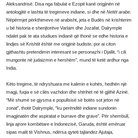
Aleksandrisë. Disa nga fabulat e Ezopit kanë origjinën në
antologjitë e lashta të tregimeve indiane, si dhe në
Netët arabe
.
Nëpërmjet përkthimeve në arabisht, jeta e Budës në krishterim
u bë historia e shenjtorëve Varlam dhe Jozafat. Dalrymple
ndalet pak te ata studiues indianë që thonë se edhe historia e
lindjes së Krishtit është me origjinë budiste, por ai citon
gjithashtu pretendimin interesant se personazhi i Djallit, “i cili
mungonte në judaizmin e hershëm”, mund të ketë ardhur nga
India.
Këto tregime, të ndryshuara me kalimin e kohës, hedhën një
magji, fuqia e së cilës vazhdon dhe shtrihet në të gjithë Azinë.
“Më shumë se gjysma e popullsisë së botës sot jeton në
zonat”, thotë Dalrymple, “ku perënditë indiane sundonin
imagjinatën dhe aspiratat e burrave dhe grave”. Për shembull,
linja ajrore kombëtare e Indonezisë, Garuda, është emëruar
sipas malit të Vishnus, ndërsa qyteti tajlandez Ajutaja,