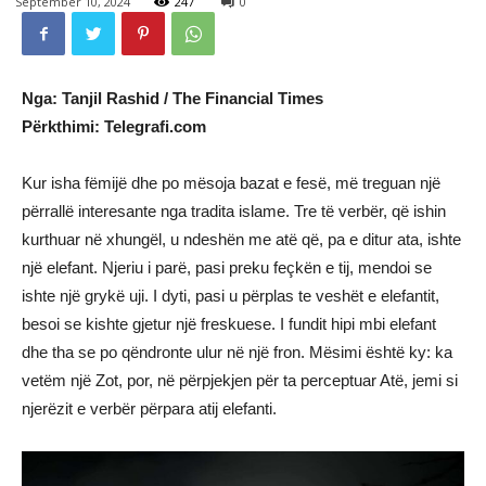
September 10, 2024
247
0
Nga: Tanjil Rashid / The Financial Times
Përkthimi: Telegrafi.com
Kur isha fëmijë dhe po mësoja bazat e fesë, më treguan një
përrallë interesante nga tradita islame. Tre të verbër, që ishin
kurthuar në xhungël, u ndeshën me atë që, pa e ditur ata, ishte
një elefant. Njeriu i parë, pasi preku feçkën e tij, mendoi se
ishte një grykë uji. I dyti, pasi u përplas te veshët e elefantit,
besoi se kishte gjetur një freskuese. I fundit hipi mbi elefant
dhe tha se po qëndronte ulur në një fron. Mësimi është ky: ka
vetëm një Zot, por, në përpjekjen për ta perceptuar Atë, jemi si
njerëzit e verbër përpara atij elefanti.