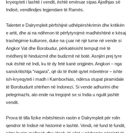
kryeqyteti i lashtë i vendit, është emëruar sipas Ajodhjas së
Indisë, vendlindjes legjendare të Ramës.
Talentet e Dalrympleit përfshijnë udhëpërshkrimin dhe kritikën
e artit, dhe ai na ndihmon të përfytyrojmë madhështinë e kësaj
trashëgimie kulturore, duke na çuar në një turne në vende si
Angkor Vat dhe Borobudur, përkatësisht tempujt më të
mëdhenj të hinduizmit dhe budizmit në botë. Asnjëri prej tyre
nuk është në Indi, ku të dy fetë kanë origjinën. Angkori – nga
sanskritishtja “nagara”, që do të thotë qytet mbretëror – ishte
ish-kryeqyteti i madh i Kamboxhias, ndërsa stupat piramidale
të Borobudurit shtrihen në Indonezi. Si vende adhurimi dhe
pelegrinazhi, ato ende na tregojnë se si India u ngulit jashtë
vendit.
Prova të tilla fizike mbështesin rastin e Dalrympleit për rolin
qendror të Indisë në historinë e lashtë. Vendi, në fund të fundit,