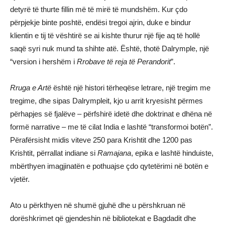
detyrë të thurte fillin më të mirë të mundshëm. Kur çdo
përpjekje binte poshtë, endësi tregoi ajrin, duke e bindur
klientin e tij të vështirë se ai kishte thurur një fije aq të hollë
saqë syri nuk mund ta shihte atë. Është, thotë Dalrymple, një
“version i hershëm i
Rrobave të reja të Perandorit
”.
Rruga e Artë
është një histori tërheqëse letrare, një tregim me
tregime, dhe sipas Dalrympleit, kjo u arrit kryesisht përmes
përhapjes së fjalëve – përfshirë idetë dhe doktrinat e dhëna në
formë narrative – me të cilat India e lashtë “transformoi botën”.
Përafërsisht midis viteve 250 para Krishtit dhe 1200 pas
Krishtit, përrallat indiane si
Ramajana
, epika e lashtë hinduiste,
mbërthyen imagjinatën e pothuajse çdo qytetërimi në botën e
vjetër.
Ato u përkthyen në shumë gjuhë dhe u përshkruan në
dorëshkrimet që gjendeshin në bibliotekat e Bagdadit dhe