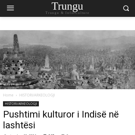
Trungu
Trungu & InforCulture
Home
HISTORI/ARKEOLOGJI
HISTORI/ARKEOLOGJI
Pushtimi kulturor i Indisë në
lashtësi