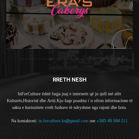
RRETH NESH
InForCulture është faqja juaj e internetit që ju sjell më afër
Kulturës,Historisë dhe Artit.Kjo faqe poashtu i`u ofron informacione të
sakta e kuriozitete rreth fushave të ndryshme nga rajoni dhe bota.
Na kontaktoni:
in.forculture.ks@gmail.com
ose
+383 49 584 011