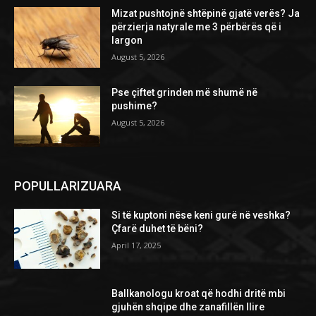
Mizat pushtojnë shtëpinë gjatë verës? Ja
përzierja natyrale me 3 përbërës që i
largon
August 5, 2026
Pse çiftet grinden më shumë në
pushime?
August 5, 2026
POPULLARIZUARA
Si të kuptoni nëse keni gurë në veshka?
Çfarë duhet të bëni?
April 17, 2025
Ballkanologu kroat që hodhi dritë mbi
gjuhën shqipe dhe zanafillën Ilire