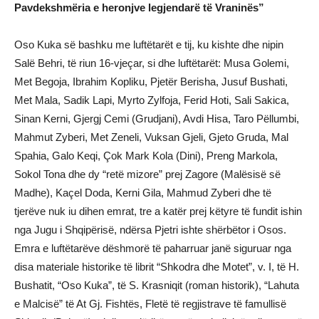
Pavdekshmëria e heronjve legjendarë të Vraninës”
Oso Kuka së bashku me luftëtarët e tij, ku kishte dhe nipin
Salë Behri, të riun 16-vjeçar, si dhe luftëtarët: Musa Golemi,
Met Begoja, Ibrahim Kopliku, Pjetër Berisha, Jusuf Bushati,
Met Mala, Sadik Lapi, Myrto Zylfoja, Ferid Hoti, Sali Sakica,
Sinan Kerni, Gjergj Cemi (Grudjani), Avdi Hisa, Taro Pëllumbi,
Mahmut Zyberi, Met Zeneli, Vuksan Gjeli, Gjeto Gruda, Mal
Spahia, Galo Keqi, Çok Mark Kola (Dini), Preng Markola,
Sokol Tona dhe dy “retë mizore” prej Zagore (Malësisë së
Madhe), Kaçel Doda, Kerni Gila, Mahmud Zyberi dhe të
tjerëve nuk iu dihen emrat, tre a katër prej këtyre të fundit ishin
nga Jugu i Shqipërisë, ndërsa Pjetri ishte shërbëtor i Osos.
Emra e luftëtarëve dëshmorë të paharruar janë siguruar nga
disa materiale historike të librit “Shkodra dhe Motet”, v. I, të H.
Bushatit, “Oso Kuka”, të S. Krasniqit (roman historik), “Lahuta
e Malcisë” të At Gj. Fishtës, Fletë të regjistrave të famullisë