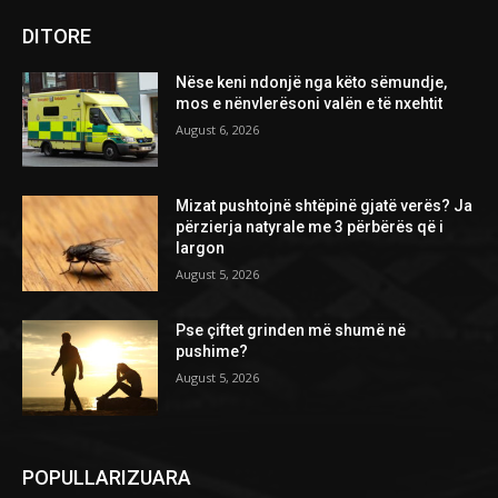
DITORE
Nëse keni ndonjë nga këto sëmundje,
mos e nënvlerësoni valën e të nxehtit
August 6, 2026
Mizat pushtojnë shtëpinë gjatë verës? Ja
përzierja natyrale me 3 përbërës që i
largon
August 5, 2026
Pse çiftet grinden më shumë në
pushime?
August 5, 2026
POPULLARIZUARA