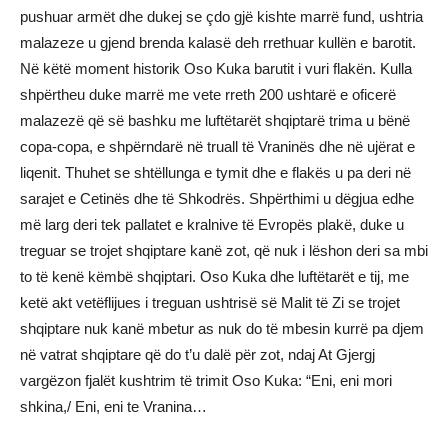
pushuar armët dhe dukej se çdo gjë kishte marrë fund, ushtria
malazeze u gjend brenda kalasë deh rrethuar kullën e barotit.
Në këtë moment historik Oso Kuka barutit i vuri flakën. Kulla
shpërtheu duke marrë me vete rreth 200 ushtarë e oficerë
malazezë që së bashku me luftëtarët shqiptarë trima u bënë
copa-copa, e shpërndarë në truall të Vraninës dhe në ujërat e
liqenit. Thuhet se shtëllunga e tymit dhe e flakës u pa deri në
sarajet e Cetinës dhe të Shkodrës. Shpërthimi u dëgjua edhe
më larg deri tek pallatet e kralnive të Evropës plakë, duke u
treguar se trojet shqiptare kanë zot, që nuk i lëshon deri sa mbi
to të kenë këmbë shqiptari. Oso Kuka dhe luftëtarët e tij, me
ketë akt vetëflijues i treguan ushtrisë së Malit të Zi se trojet
shqiptare nuk kanë mbetur as nuk do të mbesin kurrë pa djem
në vatrat shqiptare që do t’u dalë për zot, ndaj At Gjergj
vargëzon fjalët kushtrim të trimit Oso Kuka: “Eni, eni mori
shkina,/ Eni, eni te Vranina…