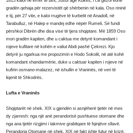
1815 kaloi në emër të birit, Jusuf agë Kukës, i cili gëzoi edhe
gradën qehaja për rezervistët që shërbenin në kala. Oso rininë
e tij, për 27 vite, e kaloi rrugëve të kurbetit në Anadoll, në
Tarabulluz, në Halep e mandej edhe nëpër Rumeli. Së fundi
përshkoi Dibrën dhe disa vise të tjera shqiptare. Më 1859 Oso
mori gradën kapiten, dhe u caktua me detyrë komandant i
rojeve kufitare në kohën e valiut Abdi pashë Çekrezi. Kjo
detyrë ju ngarkua me propozimin e Hodo Sokolit, në atë kohë
komandant xhandarmërie, duke u caktuar kapiten i rojeve në
kufirin osmano-malazez, në ishullin e Vraninës, në veri të
liqenit të Shkodrës.
Lufta e Vraninës
Shqiptarët në shek. XIX u gjendën si asnjëherë tjetër në mes
dy zjarresh: nga një anë perandorisë pushtuese otomane dhe
nga ana tjetër rizgjimi i lakmive grabitqare të fqinjëve sllavë.
Perandoria Otomane në shek. XIX në fakt ishte futur në krizë,