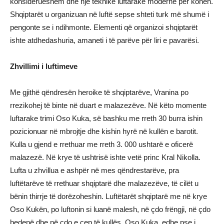
konsiderueshëm dhe një teknikë luftarake moderne për kohën.
Shqiptarët u organizuan në luftë sepse shteti turk më shumë i
pengonte se i ndihmonte. Elementi që organizoi shqiptarët
ishte atdhedashuria, amaneti i të parëve për liri e pavarësi.
Zhvillimi i luftimeve
Me gjithë qëndresën heroike të shqiptarëve, Vranina po
rrezikohej të binte në duart e malazezëve. Në këto momente
luftarake trimi Oso Kuka, së bashku me rreth 30 burra ishin
pozicionuar në mbrojtje dhe kishin hyrë në kullën e barotit.
Kulla u gjend e rrethuar me rreth 3. 000 ushtarë e oficerë
malazezë. Në krye të ushtrisë ishte vetë princ Kral Nikolla.
Lufta u zhvillua e ashpër në mes qëndrestarëve, pra
luftëtarëve të rrethuar shqiptarë dhe malazezëve, të cilët u
bënin thirrje të dorëzoheshin. Luftëtarët shqiptarë me në krye
Oso Kukën, po luftonin si luanë malesh, në çdo frëngji, në çdo
bedenë dhe në çdo e cep të kullës. Oso Kuka, edhe pse i