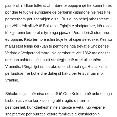
pasi kishin filluar luftërat çlirimtare të popujve që kërkonin lirinë,
por dhe të fuqive europiane që përbënin gjithmonë një rrezik të
përhershëm për shembjen e saj. Rusia, po bëhej mbështeste
për vëllezërit sllavë të Ballkanit. Fqinjët e shqiptarëve, kërkonin
të zgjeronin territoret e tyre nga pjesa e Perandorisë otomane
evropiane. Këto territore ishin troje të Shqipërisë etnike. Kështu
malazezët fqinjë kërkuan të përfitojnë nga trevat e Shqipërisë
Veriore e Veriperëndimore. Në qershor të vitit 1862 malazezët
drejtuan ushtrinë në ishullit strategjik e të mrekullueshëm të
Vraninës. Përgatitjet ushtarake dhe ndihmat nga Rusia kishin
përfunduar me kohë dhe duhej shkaku për të sulmuar mbi
Vraninë.
Shkaku u gjet, për disa ushtarë të Oso Kukës u bë ankesë nga
Liubotinasve se kur kalonin gratë rrugës u merrnin
peshqeshet, kur ktheheshin në shtëpitë e veta. Kjo vepër e
shqiptarëve për burrat e këtyre familjeve e konsideronin