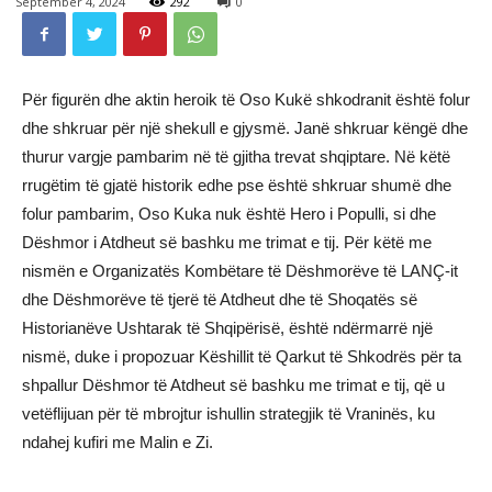
September 4, 2024
292
0
Për figurën dhe aktin heroik të Oso Kukë shkodranit është folur
dhe shkruar për një shekull e gjysmë. Janë shkruar këngë dhe
thurur vargje pambarim në të gjitha trevat shqiptare. Në këtë
rrugëtim të gjatë historik edhe pse është shkruar shumë dhe
folur pambarim, Oso Kuka nuk është Hero i Populli, si dhe
Dëshmor i Atdheut së bashku me trimat e tij. Për këtë me
nismën e Organizatës Kombëtare të Dëshmorëve të LANÇ-it
dhe Dëshmorëve të tjerë të Atdheut dhe të Shoqatës së
Historianëve Ushtarak të Shqipërisë, është ndërmarrë një
nismë, duke i propozuar Këshillit të Qarkut të Shkodrës për ta
shpallur Dëshmor të Atdheut së bashku me trimat e tij, që u
vetëflijuan për të mbrojtur ishullin strategjik të Vraninës, ku
ndahej kufiri me Malin e Zi.