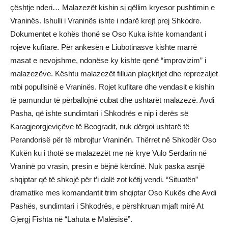
çështje nderi… Malazezët kishin si qëllim kryesor pushtimin e
Vraninës. Ishulli i Vraninës ishte i ndarë krejt prej Shkodre.
Dokumentet e kohës thonë se Oso Kuka ishte komandant i
rojeve kufitare. Për ankesën e Liubotinasve kishte marrë
masat e nevojshme, ndonëse ky kishte qenë “improvizim” i
malazezëve. Kështu malazezët filluan plaçkitjet dhe reprezaljet
mbi popullsinë e Vraninës. Rojet kufitare dhe vendasit e kishin
të pamundur të përballojnë cubat dhe ushtarët malazezë. Avdi
Pasha, që ishte sundimtari i Shkodrës e nip i derës së
Karagjeorgjeviçëve të Beogradit, nuk dërgoi ushtarë të
Perandorisë për të mbrojtur Vraninën. Thërret në Shkodër Oso
Kukën ku i thotë se malazezët me në krye Vulo Serdarin në
Vraninë po vrasin, presin e bëjnë kërdinë. Nuk paska asnjë
shqiptar që të shkojë për t’i dalë zot këtij vendi. “Situatën”
dramatike mes komandantit trim shqiptar Oso Kukës dhe Avdi
Pashës, sundimtari i Shkodrës, e përshkruan mjaft mirë At
Gjergj Fishta në “Lahuta e Malësisë”.