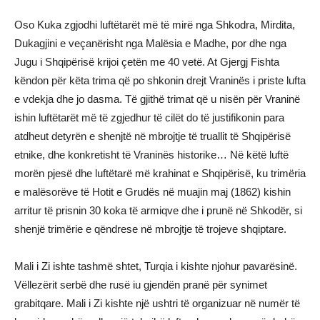
Oso Kuka zgjodhi luftëtarët më të mirë nga Shkodra, Mirdita,
Dukagjini e veçanërisht nga Malësia e Madhe, por dhe nga
Jugu i Shqipërisë krijoi çetën me 40 vetë. At Gjergj Fishta
këndon për këta trima që po shkonin drejt Vraninës i priste lufta
e vdekja dhe jo dasma. Të gjithë trimat që u nisën për Vraninë
ishin luftëtarët më të zgjedhur të cilët do të justifikonin para
atdheut detyrën e shenjtë në mbrojtje të truallit të Shqipërisë
etnike, dhe konkretisht të Vraninës historike… Në këtë luftë
morën pjesë dhe luftëtarë më krahinat e Shqipërisë, ku trimëria
e malësorëve të Hotit e Grudës në muajin maj (1862) kishin
arritur të prisnin 30 koka të armiqve dhe i prunë në Shkodër, si
shenjë trimërie e qëndrese në mbrojtje të trojeve shqiptare.
Mali i Zi ishte tashmë shtet, Turqia i kishte njohur pavarësinë.
Vëllezërit serbë dhe rusë iu gjendën pranë për synimet
grabitqare. Mali i Zi kishte një ushtri të organizuar në numër të