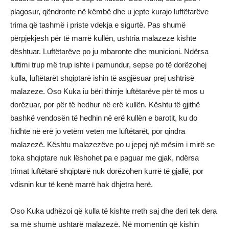
plagosur, qëndronte në këmbë dhe u jepte kurajo luftëtarëve
trima që tashmë i priste vdekja e sigurtë. Pas shumë
përpjekjesh për të marrë kullën, ushtria malazeze kishte
dështuar. Luftëtarëve po ju mbaronte dhe municioni. Ndërsa
luftimi trup më trup ishte i pamundur, sepse po të dorëzohej
kulla, luftëtarët shqiptarë ishin të asgjësuar prej ushtrisë
malazeze. Oso Kuka iu bëri thirrje luftëtarëve për të mos u
dorëzuar, por për të hedhur në erë kullën. Kështu të gjithë
bashkë vendosën të hedhin në erë kullën e barotit, ku do
hidhte në erë jo vetëm veten me luftëtarët, por qindra
malazezë. Kështu malazezëve po u jepej një mësim i mirë se
toka shqiptare nuk lëshohet pa e paguar me gjak, ndërsa
trimat luftëtarë shqiptarë nuk dorëzohen kurrë të gjallë, por
vdisnin kur të kenë marrë hak dhjetra herë.
Oso Kuka udhëzoi që kulla të kishte rreth saj dhe deri tek dera
sa më shumë ushtarë malazezë. Në momentin që kishin