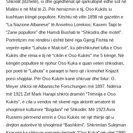
Shkrelit (Bzhetë), si dhe gojëdhënat që qarkullojnë edhe sot në
Malësi e në Mal të Zi. Për heroizmin e tij, Oso Kukës iu
kushtuan këngë popullore. Kështu në vitin 1898 në gazetën e
“La Nazione Albanese” të Anselmo Lorekios; Kasem Taipi te
“Zane popullore” dhe Hamdi Bushati te “Shkodra dhe motet”.
Portretizim me rëndësi i është bërë nga Gjergj Fishta në
veprën epike “Lahuta e Malcisë”, ku përshkruhet lufta e Oso
Kukës dhe rënia e tij në “ciklin e Oso Kukës” me 5 këngë. Në
këngën popullore të njohur Oso Kuka e quan veten shkodran,
por poeti te “Lahuta” e paraqet si hero që i krenohet Knjazit
porsi shqiptar. Për Oso Kukën kanë shkruar dhe folur: G.
Meyer shkroi në Albanische Forschungen më 1897. Ndërsa
më 1921 Zef Mark Harapi shkroi dramën “Trimnija e Oso
Kukës”, e cila u vendos në skenë nga aktorët amatorë të
shoqërisë kulturore “Bogdani” në Shkodër. Më 1923 Avni
Rustemi përmend emrin e Oso Kukës në një thirrje që u
drejton autorëve të shoqërisë “Bashkimi”. Shkrimtari Sulejman
Krasniqi ka shkruar romanin historik “Oso Kuka” në vitet 1990.