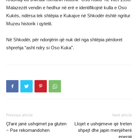
Malazezët vendin e hedhur në erë e identifikojnë kulla e Oso
Kukës, ndërsa tek shtëpia e Kukajve në Shkodër është ngritur
Muzeu historik i qytetit.
Në Shkodër, për ndonjërin që nuk del nga shtëpia përdoret
shprehja “asht ndry si Oso Kuka”.
Previous article
Next article
Çfarë janë ushqimet pa gluten
Llojet e ushqimeve që treten
– Pse rekomandohen
shpejt dhe japin menjëherë
energji