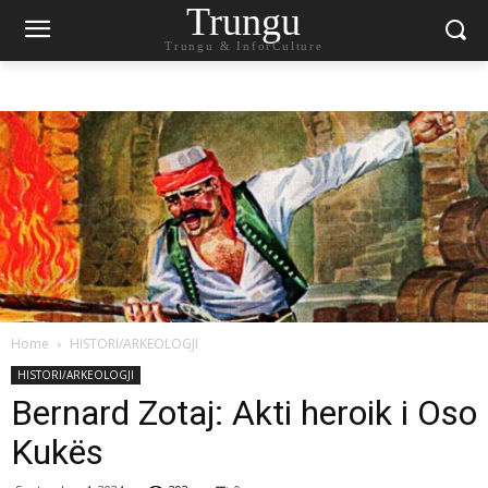
Trungu
Trungu & InforCulture
Home
HISTORI/ARKEOLOGJI
HISTORI/ARKEOLOGJI
Bernard Zotaj: Akti heroik i Oso
Kukës