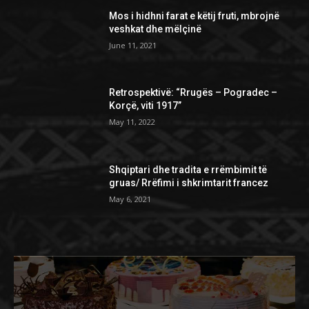
Mos i hidhni farat e këtij fruti, mbrojnë
veshkat dhe mëlçinë
June 11, 2021
Retrospektivë: “Rrugës – Pogradec –
Korçë, viti 1917”
May 11, 2022
Shqiptari dhe tradita e rrëmbimit të
gruas/ Rrëfimi i shkrimtarit francez
May 6, 2021