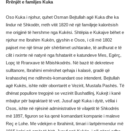
Rrënjët e familjes Kuka
Oso Kuka i njohur, quhet Osman Bejtullah agë Kuka dhe ka
lindur në Shkodër, rreth vitit 1820 në një familjeje kalorësish
me origjinë të hershme nga Kukësi. Shtëpia e Kukajve bëhet e
njohur me Ibrahim Kukën, gjyshin e Osos, i cili më 1802
pajiset me një timar për shërbimet ushtarake, të ardhurat e të
cilit i nxirrte në natyrë nga fshatarët e katundeve Mes, Egërç,
Lopç të Rranxave të Mbishkodrës. Në bazë të dekreteve
sulltanore, Ibrahimi emërohet qehaja i kalasë, gradë që
krahasohej me ndihmës-komandant ose intendent. Bejtullah
agë Kukës, ishte ndër oborrtarët e Vezirit, Mustafa Pashës. Të
dhënat popullore tregojnë se vezirët Bushatllinj, Kukejt i kanë
mbajtur për bajraktarë të vet. Jusuf agë Kuka i dytë, vëllai i
Osos, ishte në njësinë administrative të vilajetit të Shkodrës
më 1897, figuron se ka qenë komandant kompanie i maleve
Reç e Lohe. Me vdekjen e Ibrahimit, timari i lartpërmendur më