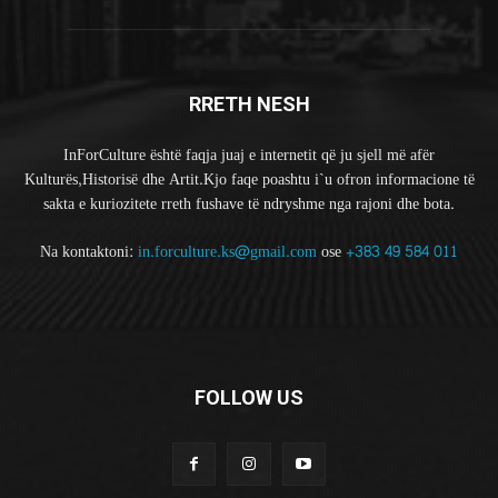
RRETH NESH
InForCulture është faqja juaj e internetit që ju sjell më afër
Kulturës,Historisë dhe Artit.Kjo faqe poashtu i`u ofron informacione të
sakta e kuriozitete rreth fushave të ndryshme nga rajoni dhe bota.
Na kontaktoni:
in.forculture.ks@gmail.com
ose
+383 49 584 011
FOLLOW US