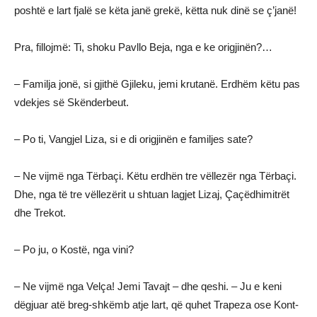
poshtë e lart fjalë se këta janë grekë, këtta nuk dinë se ç’janë!
Pra, fillojmë: Ti, shoku Pavllo Beja, nga e ke origjinën?…
– Familja jonë, si gjithë Gjileku, jemi krutanë. Erdhëm këtu pas
vdekjes së Skënderbeut.
– Po ti, Vangjel Liza, si e di origjinën e familjes sate?
– Ne vijmë nga Tërbaçi. Këtu erdhën tre vëllezër nga Tërbaçi.
Dhe, nga të tre vëllezërit u shtuan lagjet Lizaj, Çaçëdhimitrët
dhe Trekot.
– Po ju, o Kostë, nga vini?
– Ne vijmë nga Velça! Jemi Tavajt – dhe qeshi. – Ju e keni
dëgjuar atë breg-shkëmb atje lart, që quhet Trapeza ose Kont-