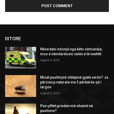
DITORE
Nëse keni ndonjë nga këto sëmundje,
mos e nënvlerësoni valën e të nxehtit
August 6, 2026
Mizat pushtojnë shtëpinë gjatë verës? Ja
përzierja natyrale me 3 përbërës që i
largon
August 5, 2026
Pse çiftet grinden më shumë në
pushime?