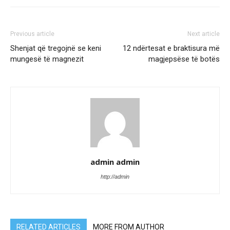
Previous article
Next article
Shenjat që tregojnë se keni
12 ndërtesat e braktisura më
mungesë të magnezit
magjepsëse të botës
admin admin
http://admin
RELATED ARTICLES
MORE FROM AUTHOR