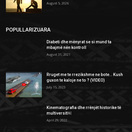
August 5, 2026
POPULLARIZUARA
Diabeti dhe mënyrat se si mund ta
mbajmë nën kontroll
August 31, 2021
Rruget me te rrezikshme ne bote… Kush
guxon te kaloje ne to ? (VIDEO)
July 15, 2023
Kinematografia dhe rrënjët historike të
multiversit￼
April 29, 2022