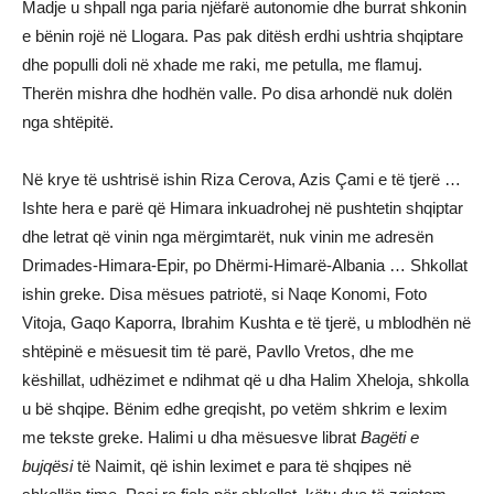
Madje u shpall nga paria njëfarë autonomie dhe burrat shkonin
e bënin rojë në Llogara. Pas pak ditësh erdhi ushtria shqiptare
dhe populli doli në xhade me raki, me petulla, me flamuj.
Therën mishra dhe hodhën valle. Po disa arhondë nuk dolën
nga shtëpitë.
Në krye të ushtrisë ishin Riza Cerova, Azis Çami e të tjerë …
Ishte hera e parë që Himara inkuadrohej në pushtetin shqiptar
dhe letrat që vinin nga mërgimtarët, nuk vinin me adresën
Drimades-Himara-Epir, po Dhërmi-Himarë-Albania … Shkollat
ishin greke. Disa mësues patriotë, si Naqe Konomi, Foto
Vitoja, Gaqo Kaporra, Ibrahim Kushta e të tjerë, u mblodhën në
shtëpinë e mësuesit tim të parë, Pavllo Vretos, dhe me
këshillat, udhëzimet e ndihmat që u dha Halim Xheloja, shkolla
u bë shqipe. Bënim edhe greqisht, po vetëm shkrim e lexim
me tekste greke. Halimi u dha mësuesve librat
Bagëti e
bujqësi
të Naimit, që ishin leximet e para të shqipes në