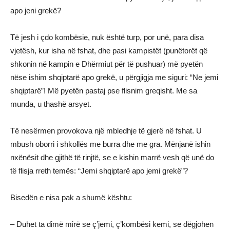
apo jeni grekë?
Të jesh i çdo kombësie, nuk është turp, por unë, para disa
vjetësh, kur isha në fshat, dhe pasi kampistët (punëtorët që
shkonin në kampin e Dhërmiut për të pushuar) më pyetën
nëse ishim shqiptarë apo grekë, u përgjigja me siguri: “Ne jemi
shqiptarë”! Më pyetën pastaj pse flisnim greqisht. Me sa
munda, u thashë arsyet.
Të nesërmen provokova një mbledhje të gjerë në fshat. U
mbush oborri i shkollës me burra dhe me gra. Mënjanë ishin
nxënësit dhe gjithë të rinjtë, se e kishin marrë vesh që unë do
të flisja rreth temës: “Jemi shqiptarë apo jemi grekë”?
Bisedën e nisa pak a shumë kështu:
– Duhet ta dimë mirë se ç’jemi, ç’kombësi kemi, se dëgjohen