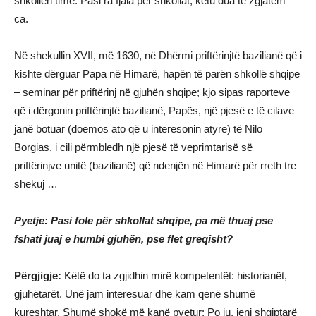
shkollën time. Pasi ra fjala për shkollat, këtu dua të zgjatem
ca.
Në shekullin XVII, më 1630, në Dhërmi priftërinjtë bazilianë që i
kishte dërguar Papa në Himarë, hapën të parën shkollë shqipe
– seminar për priftërinj në gjuhën shqipe; kjo sipas raporteve
që i dërgonin priftërinjtë bazilianë, Papës, një pjesë e të cilave
janë botuar (doemos ato që u interesonin atyre) të Nilo
Borgias, i cili përmbledh një pjesë të veprimtarisë së
priftërinjve unitë (bazilianë) që ndenjën në Himarë për rreth tre
shekuj …
Pyetje: Pasi fole për shkollat shqipe, pa më thuaj pse
fshati juaj e humbi gjuhën, pse flet greqisht?
Përgjigje:
Këtë do ta zgjidhin mirë kompetentët: historianët,
gjuhëtarët. Unë jam interesuar dhe kam qenë shumë
kureshtar. Shumë shokë më kanë pyetur: Po ju, jeni shqiptarë