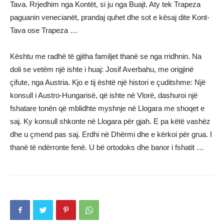
Tava. Rrjedhim nga Kontët, si ju nga Buajt. Aty tek Trapeza
paguanin venecianët, prandaj quhet dhe sot e kësaj dite Kont-
Tava ose Trapeza …
Kështu me radhë të gjitha familjet thanë se nga rridhnin. Na
doli se vetëm një ishte i huaj: Josif Averbahu, me origjinë
çifute, nga Austria. Kjo e tij është një histori e çuditshme: Një
konsull i Austro-Hungarisë, që ishte në Vlorë, dashuroi një
fshatare tonën që mblidhte myshnje në Llogara me shoqet e
saj. Ky konsull shkonte në Llogara për gjah. E pa këtë vashëz
dhe u çmend pas saj. Erdhi në Dhërmi dhe e kërkoi për grua. I
thanë të ndërronte fenë. U bë ortodoks dhe banor i fshatit …