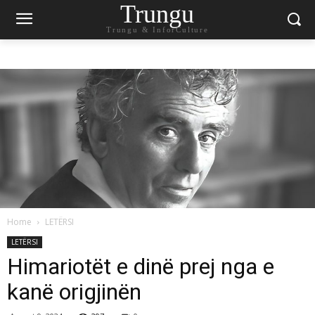
Trungu
Trungu & InforCulture
Home
LETËRSI
LETËRSI
Himariotët e dinë prej nga e
kanë origjinën