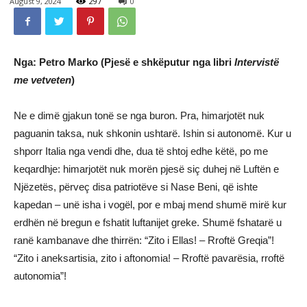
August 9, 2024
297
0
Nga: Petro Marko (
Pjesë e shkëputur nga libri
Intervistë
me vetveten
)
Ne e dimë gjakun tonë se nga buron. Pra, himarjotët nuk
paguanin taksa, nuk shkonin ushtarë. Ishin si autonomë. Kur u
shporr Italia nga vendi dhe, dua të shtoj edhe këtë, po me
keqardhje: himarjotët nuk morën pjesë siç duhej në Luftën e
Njëzetës, përveç disa patriotëve si Nase Beni, që ishte
kapedan – unë isha i vogël, por e mbaj mend shumë mirë kur
erdhën në bregun e fshatit luftanijet greke. Shumë fshatarë u
ranë kambanave dhe thirrën: “Zito i Ellas! – Rroftë Greqia”!
“Zito i aneksartisia, zito i aftonomia! – Rroftë pavarësia, rroftë
autonomia”!