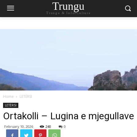
Trungu
Trungu & InforCulture
Home
LETËRSI
LETËRSI
Ortakolli – Lugina e mjegullave
February 10, 2026
240
0