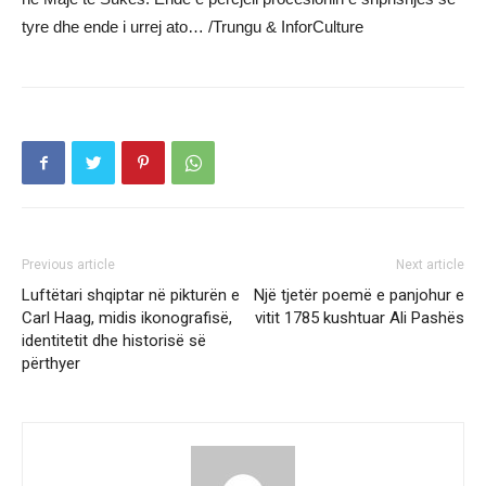
tyre dhe ende i urrej ato… /Trungu & InforCulture
Previous article
Next article
Luftëtari shqiptar në pikturën e
Një tjetër poemë e panjohur e
Carl Haag, midis ikonografisë,
vitit 1785 kushtuar Ali Pashës
identitetit dhe historisë së
përthyer