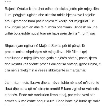
* * *
Rajoni i Ortakollit shquhet edhe për diçka tjetër; për mjegullën.
Lumi përgjatë luginës dhe ultësira midis bjeshkëve i ndjellin
ato. Gjithmonë kam patur ndjesi të këqija për mjegullat. Të
shkurtojnë pamjen dhe të humbin orientimin. Bindesh sikur e
gjithë bota është ngushtuar në hapësirën deri te “muri” i saj.
Shpesh jam ngjitur në Majë të Sukës për të përcjellë
procesionin e shprishjes së mjegullave. Në fillim hiqej
shtëllunga e mjegullës nga çatia e njërës shtëpi, pastaj tjetra
dhe kështu vazhdonte procesioni derisa shfaqej gjithë lugina, e
cila nën shkëlqimin e vesës shkëlqente si margaritar.
Jam rritur midis librave dhe armëve. Ishte nëna që m’i ofronte
librat dhe baba që m’i ofronte armët! E kam zgjedhur vullnetin
e nënës. Ende më mrekullon firma e saj, por edhe vesi për
armët nuk më është hequr kurrë. Baba ishte një burrë që rrallë