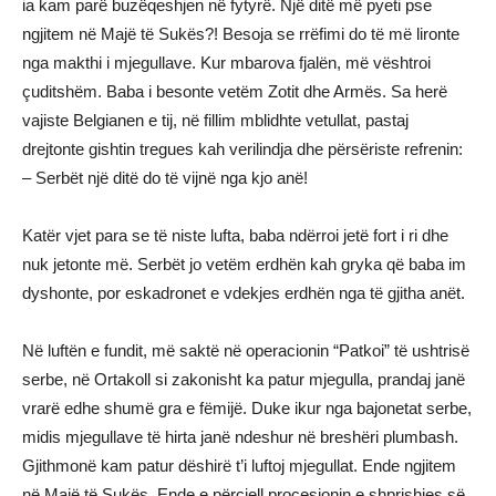
ia kam parë buzëqeshjen në fytyrë. Një ditë më pyeti pse
ngjitem në Majë të Sukës?! Besoja se rrëfimi do të më lironte
nga makthi i mjegullave. Kur mbarova fjalën, më vështroi
çuditshëm. Baba i besonte vetëm Zotit dhe Armës. Sa herë
vajiste Belgianen e tij, në fillim mblidhte vetullat, pastaj
drejtonte gishtin tregues kah verilindja dhe përsëriste refrenin:
– Serbët një ditë do të vijnë nga kjo anë!
Katër vjet para se të niste lufta, baba ndërroi jetë fort i ri dhe
nuk jetonte më. Serbët jo vetëm erdhën kah gryka që baba im
dyshonte, por eskadronet e vdekjes erdhën nga të gjitha anët.
Në luftën e fundit, më saktë në operacionin “Patkoi” të ushtrisë
serbe, në Ortakoll si zakonisht ka patur mjegulla, prandaj janë
vrarë edhe shumë gra e fëmijë. Duke ikur nga bajonetat serbe,
midis mjegullave të hirta janë ndeshur në breshëri plumbash.
Gjithmonë kam patur dëshirë t’i luftoj mjegullat. Ende ngjitem
në Majë të Sukës. Ende e përcjell procesionin e shprishjes së