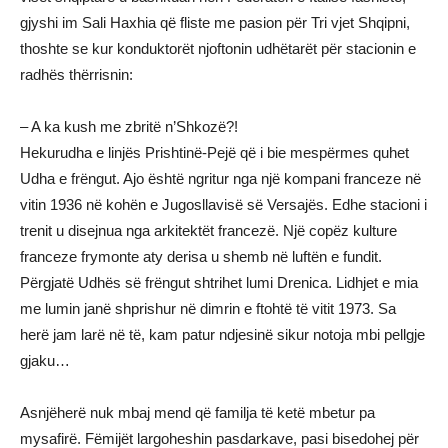
gjyshi im Sali Haxhia që fliste me pasion për Tri vjet Shqipni,
thoshte se kur konduktorët njoftonin udhëtarët për stacionin e
radhës thërrisnin:
– A ka kush me zbritë n’Shkozë?!
Hekurudha e linjës Prishtinë-Pejë që i bie mespërmes quhet
Udha e frëngut. Ajo është ngritur nga një kompani franceze në
vitin 1936 në kohën e Jugosllavisë së Versajës. Edhe stacioni i
trenit u disejnua nga arkitektët francezë. Një copëz kulture
franceze frymonte aty derisa u shemb në luftën e fundit.
Përgjatë Udhës së frëngut shtrihet lumi Drenica. Lidhjet e mia
me lumin janë shprishur në dimrin e ftohtë të vitit 1973. Sa
herë jam larë në të, kam patur ndjesinë sikur notoja mbi pellgje
gjaku…
Asnjëherë nuk mbaj mend që familja të ketë mbetur pa
mysafirë. Fëmijët largoheshin pasdarkave, pasi bisedohej për