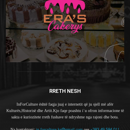
RRETH NESH
InForCulture është faqja juaj e internetit që ju sjell më afër
Kulturës,Historisë dhe Artit.Kjo faqe poashtu i`u ofron informacione të
sakta e kuriozitete rreth fushave të ndryshme nga rajoni dhe bota.
Na kontaktoni:
in.forculture.ks@gmail.com
ose
+383 49 584 011