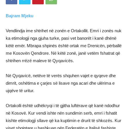
Bajram Mjeku
Vendlindja ime shtrihet në zonën e Ortakollit. Emri i zonës nuk
ka etimologji nga gjuha turke, pasi vet banorët i kanë dhënë
këtë emër. Mbrapa shpinës është ortak me Drenicën, përballë
me Kosovën Qendrore. Në këtë zonë, janë vetëm fshatrat që
shtrihen rrëzë maleve të Qyqavicës.
Në Qyqavicë, netëve të verës shquhen vajet e qyqeve dhe
dimrit, oshëtima e çarjes së lisave nga acari dhe ulërima e
ujqëve të uritur.
Ortakolli është udhëkryqi i të gjitha luftërave që kanë ndodhur
në Kosovë. Kur vendi ishte nën sundimin serb, emri i fshatit
kishte etimologji sllave që ka kuptimin e drurit të shkozës. Kur
viset shqiptare u bashkuan nën Federatën e Italisë fashiste,