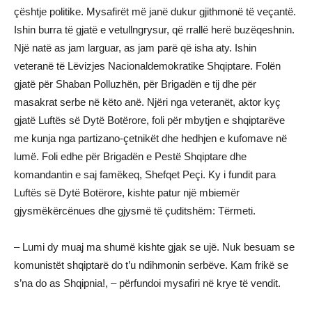
çështje politike. Mysafirët më janë dukur gjithmonë të veçantë.
Ishin burra të gjatë e vetullngrysur, që rrallë herë buzëqeshnin.
Një natë as jam larguar, as jam parë që isha aty. Ishin
veteranë të Lëvizjes Nacionaldemokratike Shqiptare. Folën
gjatë për Shaban Polluzhën, për Brigadën e tij dhe për
masakrat serbe në këto anë. Njëri nga veteranët, aktor kyç
gjatë Luftës së Dytë Botërore, foli për mbytjen e shqiptarëve
me kunja nga partizano-çetnikët dhe hedhjen e kufomave në
lumë. Foli edhe për Brigadën e Pestë Shqiptare dhe
komandantin e saj famëkeq, Shefqet Peçi. Ky i fundit para
Luftës së Dytë Botërore, kishte patur një mbiemër
gjysmëkërcënues dhe gjysmë të çuditshëm: Tërmeti.
– Lumi dy muaj ma shumë kishte gjak se ujë. Nuk besuam se
komunistët shqiptarë do t’u ndihmonin serbëve. Kam frikë se
s’na do as Shqipnia!, – përfundoi mysafiri në krye të vendit.