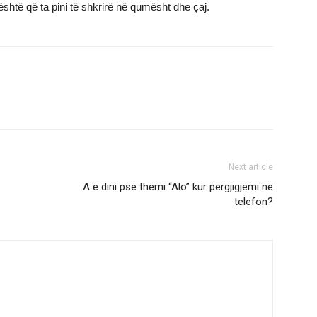
shtë që ta pini të shkrirë në qumësht dhe çaj.
Next article
A e dini pse themi “Alo” kur përgjigjemi në
telefon?