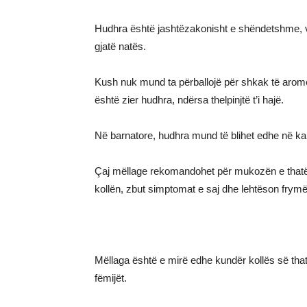
Hudhra është jashtëzakonisht e shëndetshme, ve
gjatë natës.
Kush nuk mund ta përballojë për shkak të aromës s
është zier hudhra, ndërsa thelpinjtë t’i hajë.
Në barnatore, hudhra mund të blihet edhe në ka
Çaj mëllage rekomandohet për mukozën e thatë t
kollën, zbut simptomat e saj dhe lehtëson frym
Mëllaga është e mirë edhe kundër kollës së tha
fëmijët.