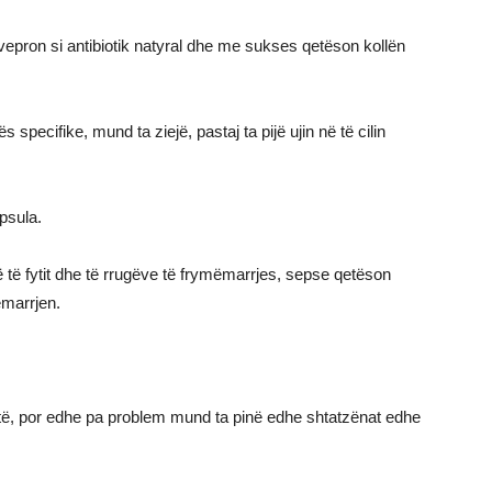
pron si antibiotik natyral dhe me sukses qetëson kollën
pecifike, mund ta ziejë, pastaj ta pijë ujin në të cilin
psula.
ë fytit dhe të rrugëve të frymëmarrjes, sepse qetëson
ëmarrjen.
të, por edhe pa problem mund ta pinë edhe shtatzënat edhe