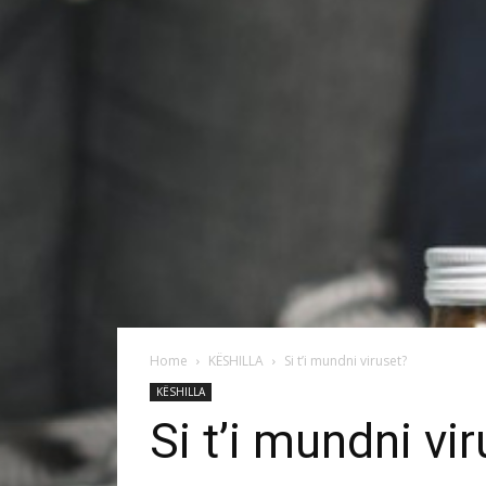
Home
KËSHILLA
Si t’i mundni viruset?
KËSHILLA
Si t’i mundni vi