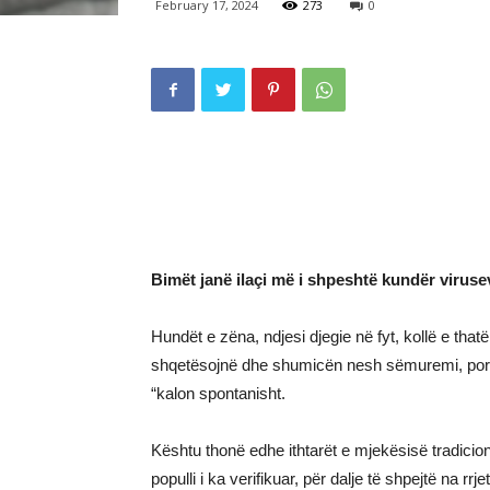
February 17, 2024
273
0
Bimët janë ilaçi më i shpeshtë kundër virusev
Hundët e zëna, ndjesi djegie në fyt, kollë e t
shqetësojnë dhe shumicën nesh sëmuremi, por 
“kalon spontanisht.
Kështu thonë edhe ithtarët e mjekësisë tradiciona
populli i ka verifikuar, për dalje të shpejtë na rrj