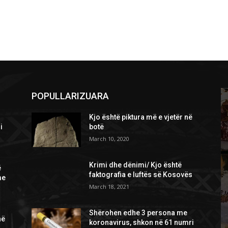
POPULLARIZUARA
Kjo është piktura më e vjetër në
i
botë
March 10, 2020
Krimi dhe dënimi/ Kjo është
ë
faktografia e luftës së Kosovës
me
March 18, 2021
Shërohen edhe 3 persona me
në
koronavirus, shkon në 61 numri