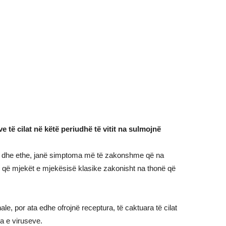
e të cilat në këtë periudhë të vitit na sulmojnë
hatë dhe ethe, janë simptoma më të zakonshme që na
që mjekët e mjekësisë klasike zakonisht na thonë që
le, por ata edhe ofrojnë receptura, të caktuara të cilat
eta e viruseve.