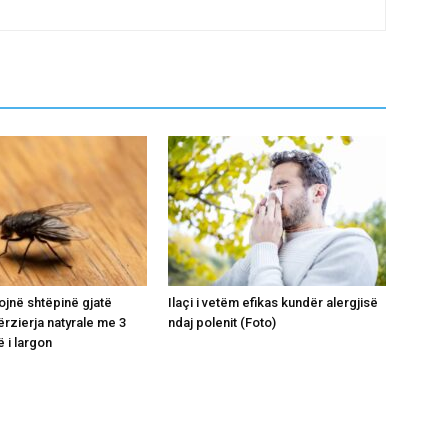
ojnë shtëpinë gjatë
Ilaçi i vetëm efikas kundër alergjisë
ërzierja natyrale me 3
ndaj polenit (Foto)
 i largon