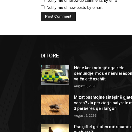
Notify me of follow-up comments by email.
Notify me of new posts by email.
DITORE
Nëse keni ndonjë nga këto
sëmundje, mos e nënvlerëson
valën e të nxehtit
August 6, 2026
Mizat pushtojnë shtëpinë gjat
verës? Ja përzierja natyrale 
3 përbërës që i largon
August 5, 2026
Pse çiftet grinden më shumë 