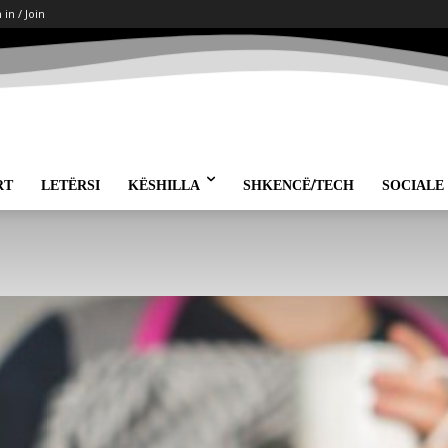
 in / Join
RT
LETËRSI
KËSHILLA
SHKENCË/TECH
SOCIALE