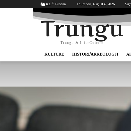
C
Thursday, August 6, 2026
Sign
6.1
Pristina
Trungu
Trungu & InforCulture
KULTURË
HISTORI/ARKEOLOGJI
A