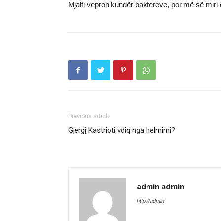
Mjalti vepron kundër baktereve, por më së miri ë
Previous article
Gjergj Kastrioti vdiq nga helmimi?
admin admin
http://admin