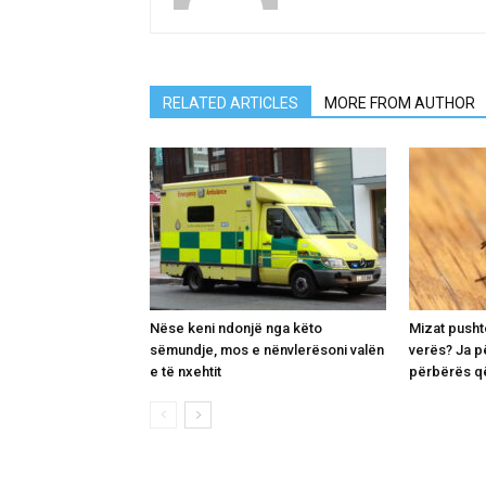
RELATED ARTICLES
MORE FROM AUTHOR
Nëse keni ndonjë nga këto
Mizat pusht
sëmundje, mos e nënvlerësoni valën
verës? Ja p
e të nxehtit
përbërës që