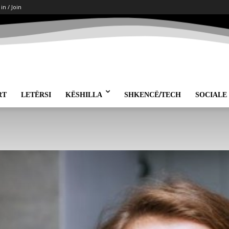
 in / Join
RT
LETËRSI
KËSHILLA
SHKENCË/TECH
SOCIALE