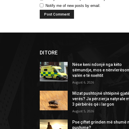
Notify me of new posts by email.
DITORE
Nëse keni ndonjë nga këto
sëmundje, mos e nënvlerëson
valën e të nxehtit
August 6, 2026
Mizat pushtojnë shtëpinë gjat
verës? Ja përzierja natyrale 
3 përbërës që i largon
August 5, 2026
Pse çiftet grinden më shumë 
pushime?