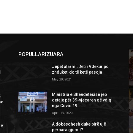
POPULLARIZUARA
Jepet alarmi, Deti i Vdekur po
i
zhduket, do të ketë pasoja
May 29, 2021
Ministria e Shëndetësisë jep
ë
detaje për 39-vjeçaren që vdiq
me
nga Covid 19
April 13, 2020
A dobësohesh duke pirë ujë
në
përpara gjumit?