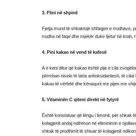
3. Flini në shpinë
Fjetja mund të shkaktojë shfaqjen e rrudhave, pr
rrudha në faqe dhe mjekër duke fjetur në krah, n
4. Pini kakao në vend të kafesë
A e keni ditur që kakao është pije e cila zvog
përmban nivele të larta antioksidantesh, të cil
kakao të vërtetë dhe kënaquni me pijen me shije
5. Vitaminën C qiteni direkt në fytyrë
Është konstatuar që lëngu i limonit, për shkak t
kolagjenit andaj ndihmon në eliminimin e njolla
shkak të prodhimit të shtuar të kolagjenit ndikon 