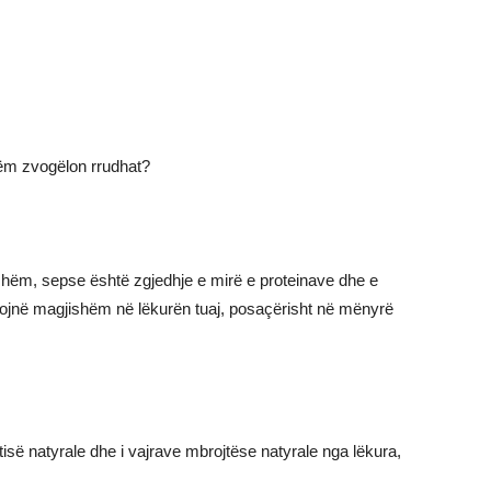
shëm zvogëlon rrudhat?
hëm, sepse është zgjedhje e mirë e proteinave dhe e
dikojnë magjishëm në lëkurën tuaj, posaçërisht në mënyrë
tisë natyrale dhe i vajrave mbrojtëse natyrale nga lëkura,