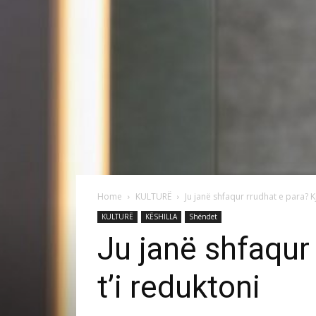
Home
KULTURË
Ju janë shfaqur rrudhat e para? Kj
KULTURË
KËSHILLA
Shëndet
Ju janë shfaqur
t’i reduktoni