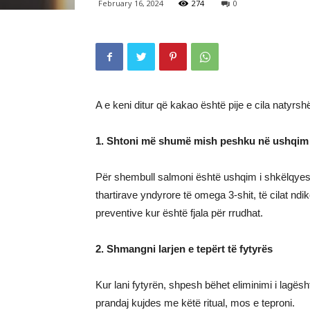
February 16, 2024
274
0
A e keni ditur që kakao është pije e cila natyr
1. Shtoni më shumë mish peshku në ushqim
Për shembull salmoni është ushqim i shkëlqyes
thartirave yndyrore të omega 3-shit, të cilat n
preventive kur është fjala për rrudhat.
2. Shmangni larjen e tepërt të fytyrës
Kur lani fytyrën, shpesh bëhet eliminimi i lagësh
prandaj kujdes me këtë ritual, mos e teproni.