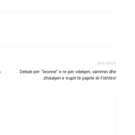
Next article
a
Debati për “teorinë” e re për vdekjen, varrimin dhe
zhdukjen e trupit të pajetë të Fishtës!