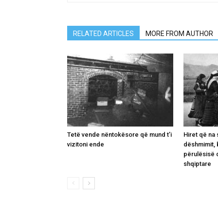
RELATED ARTICLES
MORE FROM AUTHOR
Tetë vende nëntokësore që mund t’i
Hiret që na 
vizitoni ende
dëshmimit, 
përulësisë d
shqiptare