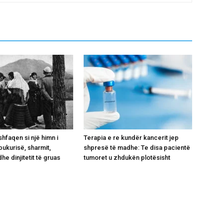
shfaqen si një himn i
Terapia e re kundër kancerit jep
bukurisë, sharmit,
shpresë të madhe: Te disa pacientë
he dinjitetit të gruas
tumoret u zhdukën plotësisht