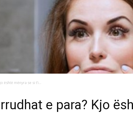
o është mënyra se si t’i...
 rrudhat e para? Kjo ës