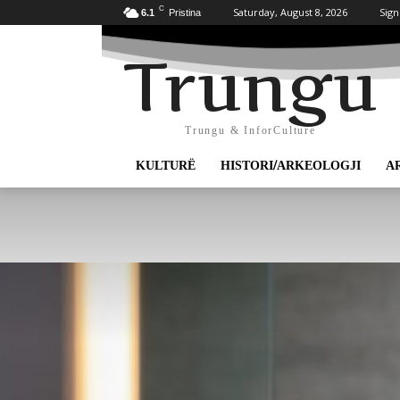
C
Saturday, August 8, 2026
Sign
6.1
Pristina
Trungu
Trungu & InforCulture
KULTURË
HISTORI/ARKEOLOGJI
A