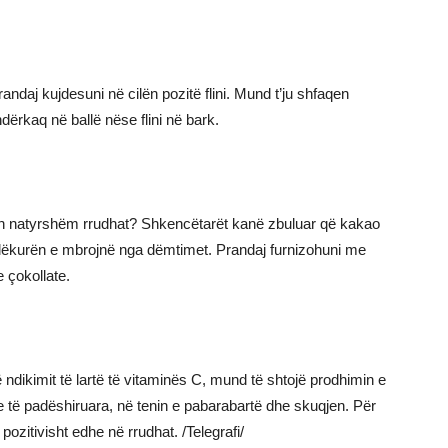
andaj kujdesuni në cilën pozitë flini. Mund t’ju shfaqen
dërkaq në ballë nëse flini në bark.
ëlon natyrshëm rrudhat? Shkencëtarët kanë zbuluar që kakao
at lëkurën e mbrojnë nga dëmtimet. Prandaj furnizohuni me
 çokollate.
ë ndikimit të lartë të vitaminës C, mund të shtojë prodhimin e
ve të padëshiruara, në tenin e pabarabartë dhe skuqjen. Për
pozitivisht edhe në rrudhat. /Telegrafi/