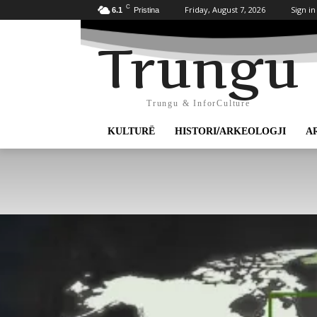
C
Friday, August 7, 2026
Sign in
6.1
Pristina
Trungu
Trungu & InforCulture
KULTURË
HISTORI/ARKEOLOGJI
A