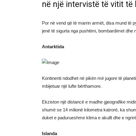
në një intervistë të vitit të
Por në vend që të marrin armët, disa mund të p
jenë të sigurta nga pushtimi, bombardimet dhe n
Antarktida
Kontinenti ndodhet në pikën më jugore të planeti
mbijetuar një lufte bërthamore.
Ekziston një distancë e madhe gjeografike mi
shumë se 14 milionë kilometra katrorë, ka shumë
duket e padurueshme klima e akullt dhe e ngrirë
Islanda