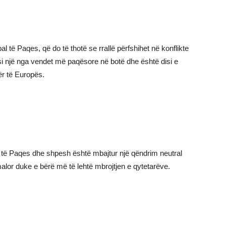
të Paqes, që do të thotë se rrallë përfshihet në konflikte
 si një nga vendet më paqësore në botë dhe është disi e
ër të Europës.
l të Paqes dhe shpesh është mbajtur një qëndrim neutral
 malor duke e bërë më të lehtë mbrojtjen e qytetarëve.