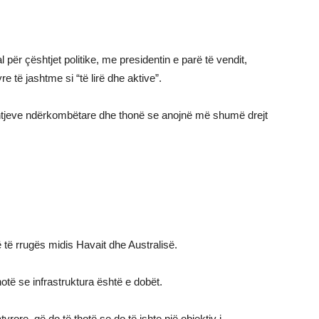
për çështjet politike, me presidentin e parë të vendit,
 të jashtme si “të lirë dhe aktive”.
htjeve ndërkombëtare dhe thonë se anojnë më shumë drejt
ë rrugës midis Havait dhe Australisë.
hotë se infrastruktura është e dobët.
rore, që do të thotë se do të ishte një objektiv i