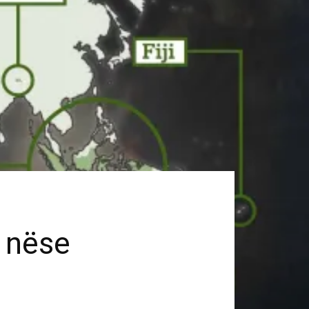
ë nëse