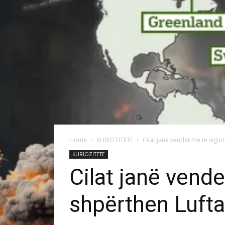
Home
KURIOZITETE
Cilat janë vendet më të sigur
KURIOZITETE
Cilat janë vend
shpërthen Lufta