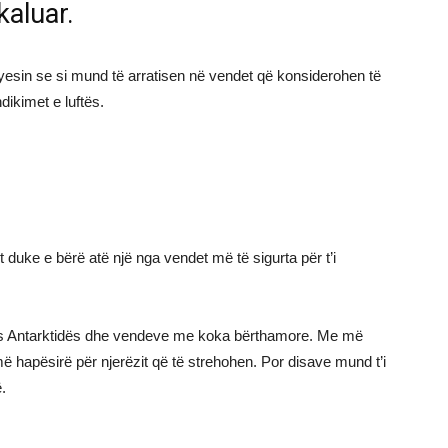
 kaluar.
yesin se si mund të arratisen në vendet që konsiderohen të
dikimet e luftës.
t duke e bërë atë një nga vendet më të sigurta për t’i
dis Antarktidës dhe vendeve me koka bërthamore. Me më
 hapësirë për njerëzit që të strehohen. Por disave mund t’i
.