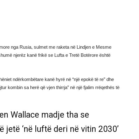
more nga Rusia, sulmet me raketa në Lindjen e Mesme
 shumë njerëz kanë frikë se Lufta e Tretë Botërore është
dhëniet ndërkombëtare kanë hyrë në “një epokë të re” dhe
jtur kombin sa herë që vjen thirrja” në një fjalim rrëqethës të
 Ben Wallace madje tha se
jetë ‘në luftë deri në vitin 2030’