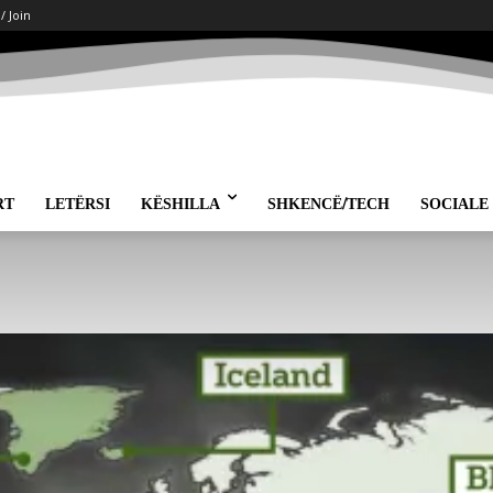
 / Join
RT
LETËRSI
KËSHILLA
SHKENCË/TECH
SOCIALE