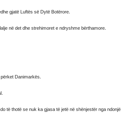
 edhe gjatë Luftës së Dytë Botërore.
a dalje në det dhe strehimoret e ndryshme bërthamore.
i përket Danimarkës.
l.
h do të thotë se nuk ka gjasa të jetë në shënjestër nga ndonjë