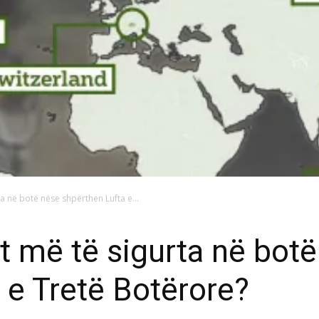
ta në botë nëse shpërthen Lufta e...
et më të sigurta në bot
 e Tretë Botërore?