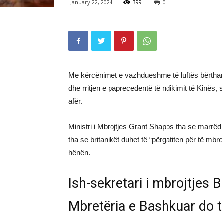
January 22, 2024
399
0
Me kërcënimet e vazhdueshme të luftës bërtha
dhe rritjen e paprecedentë të ndikimit të Kinës,
afër.
Ministri i Mbrojtjes Grant Shapps tha se marrë
tha se britanikët duhet të “përgatiten për të mbro
hënën.
Ish-sekretari i mbrojtjes
Mbretëria e Bashkuar do të 