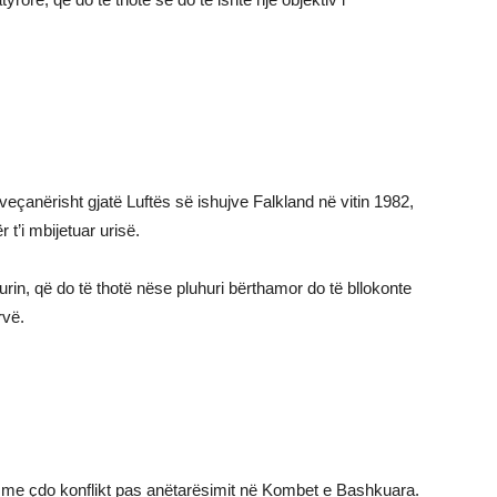
veçanërisht gjatë Luftës së ishujve Falkland në vitin 1982,
t’i mbijetuar urisë.
urin, që do të thotë nëse pluhuri bërthamor do të bllokonte
rvë.
je me çdo konflikt pas anëtarësimit në Kombet e Bashkuara.