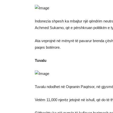
Indonezia shpesh ka mbajtur një qëndrim neutral 
Achmed Sukarno, që e përshkruan politikën e tyre
Ata veprojnë në mënyrë të pavarur brenda çës
paqes botërore.
Tuvalu
Tuvalu ndodhet në Oqeanin Paqësor, në gjysmë t
Vetëm 11,000 njerëz jetojnë në ishull, që do të t
Gjithashtu ka një numër të kufizuar burimesh naty