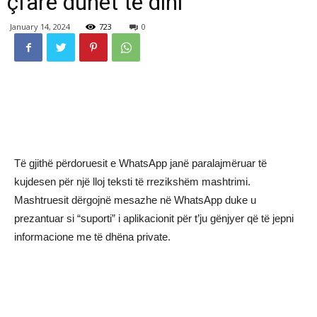
çfarë duhet të dini
January 14, 2024
723
0
Të gjithë përdoruesit e WhatsApp janë paralajmëruar të
kujdesen për një lloj teksti të rrezikshëm mashtrimi.
Mashtruesit dërgojnë mesazhe në WhatsApp duke u
prezantuar si “suporti” i aplikacionit për t’ju gënjyer që të jepni
informacione me të dhëna private.