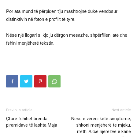
Por ata mund të përpiqen t’ju mashtrojnë duke vendosur
distinktivin në foton e profilit të tyre.
Nëse një llogari si kjo ju dërgon mesazhe, shpërfilleni atë dhe
fshini menjëherë tekstin.
Previous article
Next article
Çfarë fshihet brenda
Nëse e vëreni këtë simptomë,
piramidave të lashta Maja
shkoni menjëherë te mjeku,
rreth 70%e njerëzve e kanë