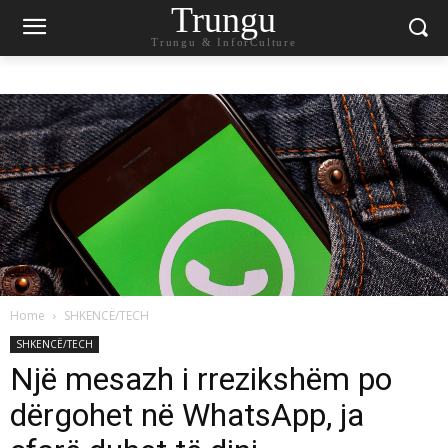
Trungu
Trungu & InforCulture
Home
SHKENCË/TECH
SHKENCË/TECH
Një mesazh i rrezikshëm po
dërgohet në WhatsApp, ja