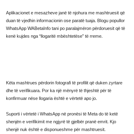
Aplikacionet e mesazheve janë të njohura me mashtruesit që
duan të vjedhin informacionin ose paratë tuaja. Blogu popullor
WhatsApp WABetaInfo tani po paralajmëron përdoruesit që të
kenë kujdes nga “llogaritë mbështetëse” të rreme.
Këta mashtrues përdorin fotografi të profilit që duken zyrtare
dhe të verifikuara. Por ka një mënyrë të thjeshtë për të
konfirmuar nëse llogaria është e vërtetë apo jo.
Suporti i vërtetë i WhatsApp në pronësi të Meta do të ketë
shenjën e verifikimit me ngjyrë të gjelbër pranë emrit. Kjo
shenjë nuk është e disponueshme për mashtruesit.