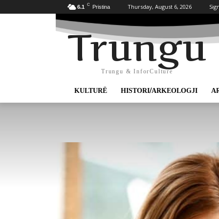
C
Thursday, August 6, 2026
Sign
6.1
Pristina
Trungu
Trungu & InforCulture
KULTURË
HISTORI/ARKEOLOGJI
A