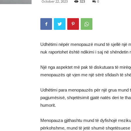
October 22, 2023
323
0
Udhëtimi nëpër menopauzë mund të sjellë një mo
nuk raportohet është ndikimi i saj në shëndetin
Një nga aspektet më pak të diskutuara të mirëq
menopauzës që vjen me një sërë sfidash të shën
Udhëtimi para menopauzës për një grua mund të
pagjumësisë, shqetësimit gjatë natës deri te tha
humorit.
Menopauza gjithashtu mund të dyfishojë rrezikun
përkohshme, mund të jetë shumë shqetësuese p