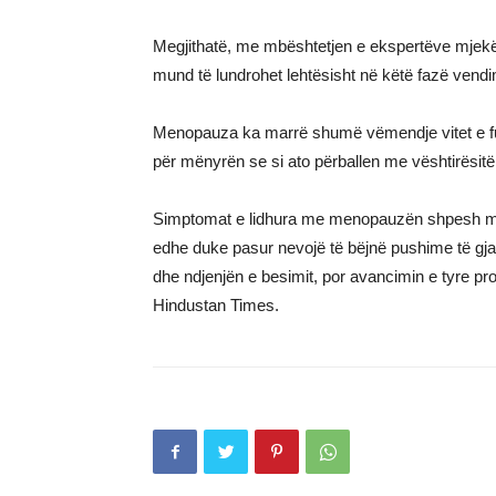
Megjithatë, me mbështetjen e ekspertëve mjekës
mund të lundrohet lehtësisht në këtë fazë vendi
Menopauza ka marrë shumë vëmendje vitet e fund
për mënyrën se si ato përballen me vështirësitë q
Simptomat e lidhura me menopauzën shpesh mund
edhe duke pasur nevojë të bëjnë pushime të gja
dhe ndjenjën e besimit, por avancimin e tyre pr
Hindustan Times.