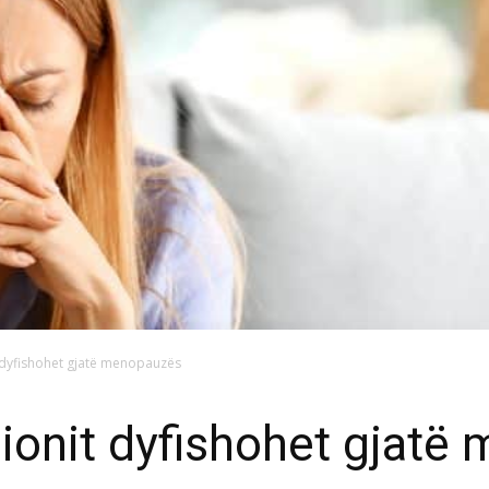
t dyfishohet gjatë menopauzës
sionit dyfishohet gjat