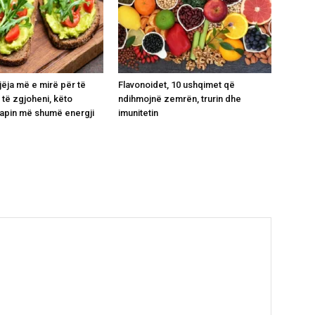
jëja më e mirë për të
Flavonoidet, 10 ushqimet që
 të zgjoheni, këto
ndihmojnë zemrën, trurin dhe
japin më shumë energji
imunitetin