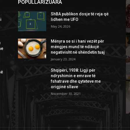
POPULLARIZUARA
ShBA publikon dosje të reja që
i
lidhen me UFO
May 24, 2026
Mënyra se si i hani vezët për
ë
mëngjes mund të ndikojë
me
negativisht në shëndetin tuaj
January 23, 2024
Shqipëri, 1938: Ligji për
në
ndryshimin e emrave të
fshatrave dhe qyteteve me
origjinë sllave
November 10, 2021