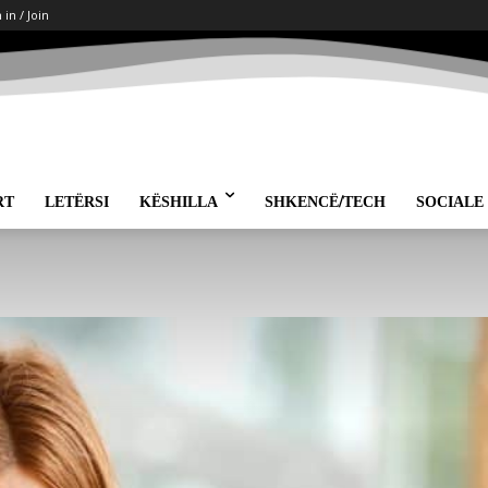
 in / Join
RT
LETËRSI
KËSHILLA
SHKENCË/TECH
SOCIALE