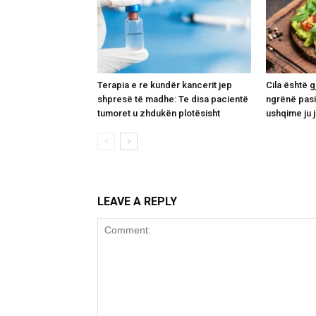
Terapia e re kundër kancerit jep
Cila është g
shpresë të madhe: Te disa pacientë
ngrënë pasi
tumoret u zhdukën plotësisht
ushqime ju 
LEAVE A REPLY