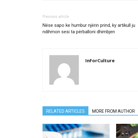
Previous article
Nëse sapo ke humbur njërin prind, ky artikull ju
ndihmon sesi ta përballoni dhimbjen
InForCulture
RELATED ARTICLES
MORE FROM AUTHOR