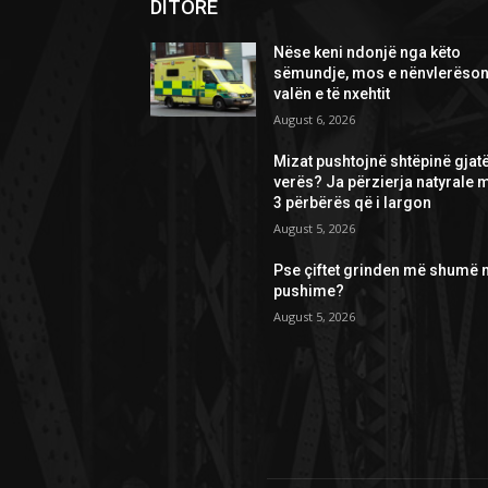
DITORE
Nëse keni ndonjë nga këto
sëmundje, mos e nënvlerëson
valën e të nxehtit
August 6, 2026
Mizat pushtojnë shtëpinë gjat
verës? Ja përzierja natyrale 
3 përbërës që i largon
August 5, 2026
Pse çiftet grinden më shumë 
pushime?
August 5, 2026