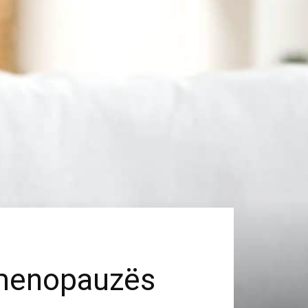
ë menopauzës