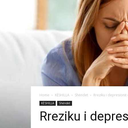
Home
KËSHILLA
Shëndet
Rreziku i depresioni
KËSHILLA
Shëndet
Rreziku i depre