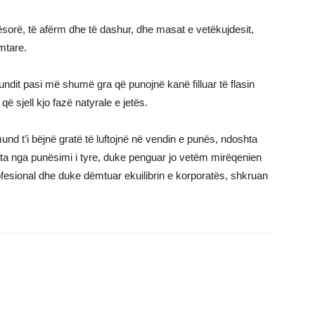
orë, të afërm dhe të dashur, dhe masat e vetëkujdesit,
mtare.
it pasi më shumë gra që punojnë kanë filluar të flasin
ë sjell kjo fazë natyrale e jetës.
 t’i bëjnë gratë të luftojnë në vendin e punës, ndoshta
ta nga punësimi i tyre, duke penguar jo vetëm mirëqenien
ofesional dhe duke dëmtuar ekuilibrin e korporatës, shkruan