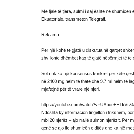
Me fjalë të tjera, sulmi i saj është në shumicën e
Ekuatoriale, transmeton Telegrafi.
Reklama
Për një kohë të gjatë u diskutua në qarqet shke
zhvillonte dhëmbët kaq të gjatë nëpërmjet të të c
Sot nuk ka një konsensus konkret për këtë çësht
në 2400 mg helm të thatë dhe 9.7 ml helm të lag
mjaftojnë për të vrarë një njeri.
https://youtube.com/watch?v=UAbdeFHLkVs
Ndoshta ky informacion tingëllon i frikshëm, por
mbi 20 njerëz – ajo rrallë sulmon njerëzit. Për 
qenë se ajo fle shumicën e ditës dhe ka një metab