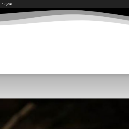
 in / Join
ART
LETËRSI
KËSHILLA
SHKENCË/TECH
SOCI