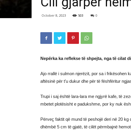
Cili gjarpër he
October 8, 2023
503
0
Nepërka ka reflekse të shpejta, nga të cilat 
Ajo rrallë i sulmon njerëzit, por sa i frikësohen k
aftësinë për t’u dukur dhe për të fëshfëritur ng
Trupi i saj është lara-lara me ngjyrë kafe, të ze
mbetet plotësisht e padukshme, por ky nuk është
Përveç faktit që mund të peshojë deri në 20 kg dh
dhëmbë 5 cm të gjatë, të cilët përmbajnë hemot