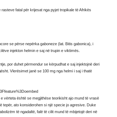
 rasteve fatal për krijesat nga pyjet tropikale të Afrikës
ncore se përse nepërka gaboneze (lat. Bitis gabonica), i
ilëve injekton helmin e saj në trupin e viktimës.
je, por duhet përmendur se kërpudhat e saj injektojnë deri
ësht. Vlerësimet janë se 100 mg nga helmi i saj i thatë
%3Ffeature%3Doembed
 e vërteta është se megjithëse teorikisht ajo mund të vrasë
më tepër, ato konsiderohen si një specie jo agresive. Duke
olizëm të ngadaltë, falë të cilit mund të mbijetojë deri në