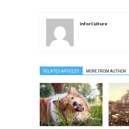
InForCulture
RELATED ARTICLES
MORE FROM AUTHOR