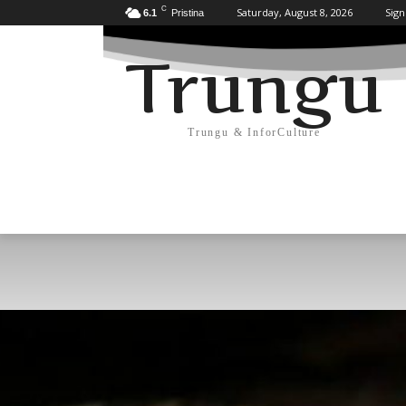
C
Saturday, August 8, 2026
Sign
6.1
Pristina
Trungu
Trungu & InforCulture
KULTURË
HISTORI/ARKEOLOGJI