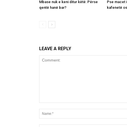
Mbase nuk e keni ditur këtë: Përse
Pse macet i
qentë hanë bar?
kafenetë o
LEAVE A REPLY