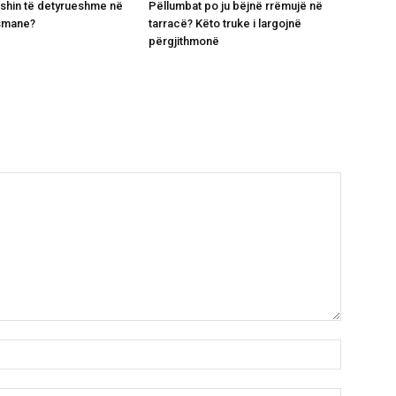
shin të detyrueshme në
Pëllumbat po ju bëjnë rrëmujë në
smane?
tarracë? Këto truke i largojnë
përgjithmonë