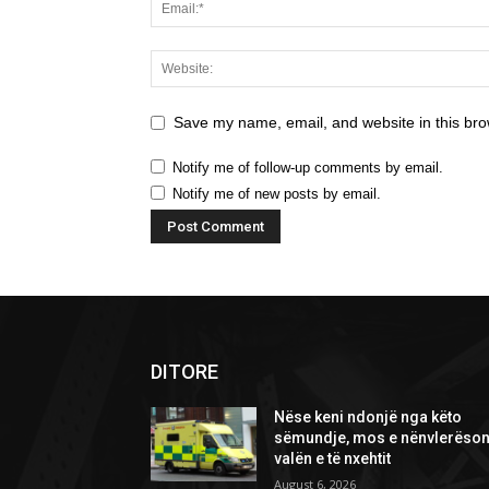
Save my name, email, and website in this bro
Notify me of follow-up comments by email.
Notify me of new posts by email.
DITORE
Nëse keni ndonjë nga këto
sëmundje, mos e nënvlerëson
valën e të nxehtit
August 6, 2026