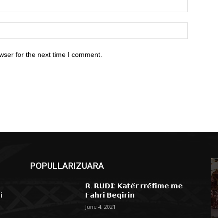
wser for the next time I comment.
POPULLARIZUARA
𝗥. 𝗥𝗨𝗗𝗜: 𝗞𝗮𝘁𝗲̈𝗿 𝗿𝗿𝗲̈𝗳𝗶𝗺𝗲 𝗺𝗲
i
𝗙𝗮𝗵𝗿𝗶 𝗕𝗲𝗾𝗶𝗿𝗶𝗻
June 4, 2021