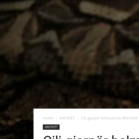
Home
KAFSHËT
Cili gjarpër helmues ka dhëmbët 
KAFSHËT