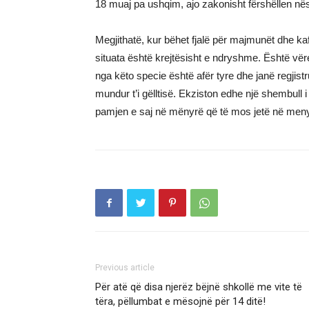
18 muaj pa ushqim, ajo zakonisht fërshëllen nës
Megjithatë, kur bëhet fjalë për majmunët dhe ka
situata është krejtësisht e ndryshme. Është vër
nga këto specie është afër tyre dhe janë regjist
mundur t’i gëlltisë. Ekziston edhe një shembull i
pamjen e saj në mënyrë që të mos jetë në men
Previous article
Për atë që disa njerëz bëjnë shkollë me vite të
tëra, pëllumbat e mësojnë për 14 ditë!