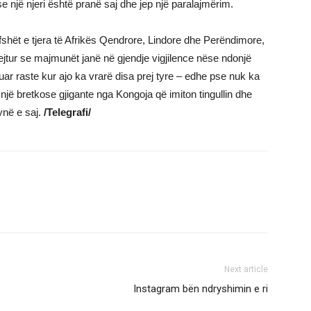
e një njeri është pranë saj dhe jep një paralajmërim.
fshët e tjera të Afrikës Qendrore, Lindore dhe Perëndimore,
ejtur se majmunët janë në gjendje vigjilence nëse ndonjë
ruar raste kur ajo ka vrarë disa prej tyre – edhe pse nuk ka
 një bretkose gjigante nga Kongoja që imiton tingullin dhe
ynë e saj.
/Telegrafi/
Next article
Instagram bën ndryshimin e ri