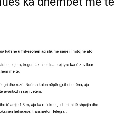
lmues ka dhëmbët më të
disa kafshë u frikësohen aq shumë saqë i imitojnë ato
afshët e tjera, tregon fakti se disa prej tyre kanë zhvilluar
jashëm me të.
zë, gri dhe rozë. Ndërsa kalon nëpër gjethet e rëna, ajo
 avantazhi i saj i vetëm.
e të arrijë 1.8 m, ajo ka reflekse çuditërisht të shpejta dhe
oksinën helmuese, transmeton Telegrafi.