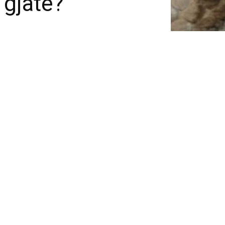
 gjatë?