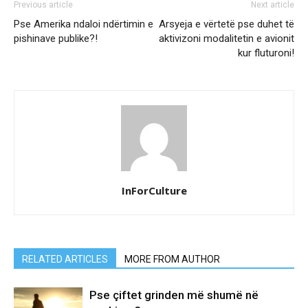
Previous article
Next article
Pse Amerika ndaloi ndërtimin e
Arsyeja e vërtetë pse duhet të
pishinave publike?!
aktivizoni modalitetin e avionit
kur fluturoni!
InForCulture
RELATED ARTICLES
MORE FROM AUTHOR
Pse çiftet grinden më shumë në