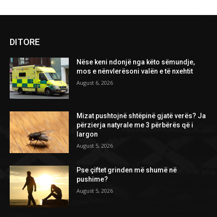
DITORE
Nëse keni ndonjë nga këto sëmundje,
mos e nënvlerësoni valën e të nxehtit
August 6, 2026
Mizat pushtojnë shtëpinë gjatë verës? Ja
përzierja natyrale me 3 përbërës që i
largon
August 5, 2026
Pse çiftet grinden më shumë në
pushime?
August 5, 2026