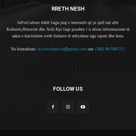
RRETH NESH
InForCulture është faqja juaj e internetit që ju sjell më afër
Kulturës,Historisë dhe Artit.Kjo faqe poashtu i`u ofron informacione të
sakta e kuriozitete rreth fushave të ndryshme nga rajoni dhe bota.
Na kontaktoni:
in.forculture.ks@gmail.com
ose
+383 49 584 011
FOLLOW US