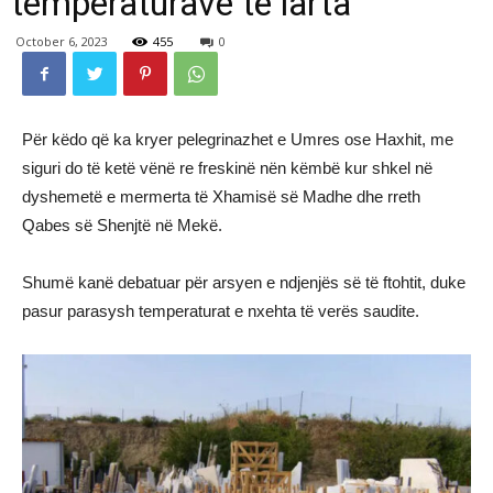
temperaturave të larta
October 6, 2023
455
0
Për këdo që ka kryer pelegrinazhet e Umres ose Haxhit, me
siguri do të ketë vënë re freskinë nën këmbë kur shkel në
dyshemetë e mermerta të Xhamisë së Madhe dhe rreth
Qabes së Shenjtë në Mekë.
Shumë kanë debatuar për arsyen e ndjenjës së të ftohtit, duke
pasur parasysh temperaturat e nxehta të verës saudite.