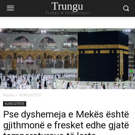
Trungu
Trungu & InforCulture
Home
KURIOZITETE
KURIOZITETE
Pse dyshemeja e Mekës është
gjithmonë e fresket edhe gjatë