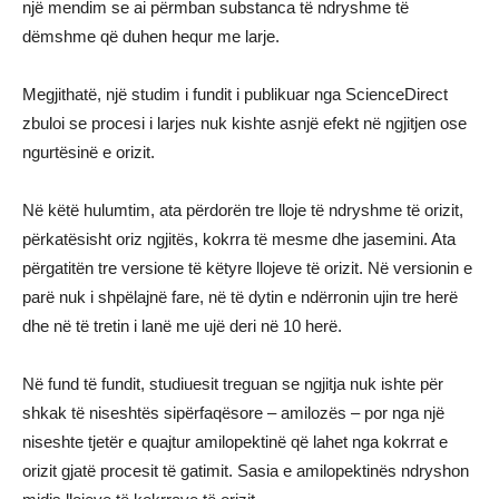
një mendim se ai përmban substanca të ndryshme të
dëmshme që duhen hequr me larje.
Megjithatë, një studim i fundit i publikuar nga ScienceDirect
zbuloi se procesi i larjes nuk kishte asnjë efekt në ngjitjen ose
ngurtësinë e orizit.
Në këtë hulumtim, ata përdorën tre lloje të ndryshme të orizit,
përkatësisht oriz ngjitës, kokrra të mesme dhe jasemini. Ata
përgatitën tre versione të këtyre llojeve të orizit. Në versionin e
parë nuk i shpëlajnë fare, në të dytin e ndërronin ujin tre herë
dhe në të tretin i lanë me ujë deri në 10 herë.
Në fund të fundit, studiuesit treguan se ngjitja nuk ishte për
shkak të niseshtës sipërfaqësore – amilozës – por nga një
niseshte tjetër e quajtur amilopektinë që lahet nga kokrrat e
orizit gjatë procesit të gatimit. Sasia e amilopektinës ndryshon