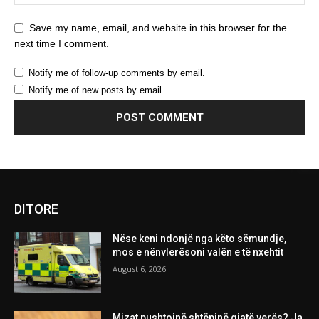
Save my name, email, and website in this browser for the
next time I comment.
Notify me of follow-up comments by email.
Notify me of new posts by email.
DITORE
Nëse keni ndonjë nga këto sëmundje,
mos e nënvlerësoni valën e të nxehtit
August 6, 2026
Mizat pushtojnë shtëpinë gjatë verës? Ja