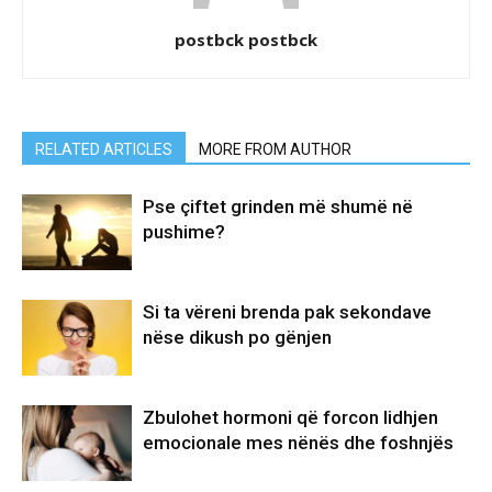
postbck postbck
RELATED ARTICLES
MORE FROM AUTHOR
Pse çiftet grinden më shumë në
pushime?
Si ta vëreni brenda pak sekondave
nëse dikush po gënjen
Zbulohet hormoni që forcon lidhjen
emocionale mes nënës dhe foshnjës