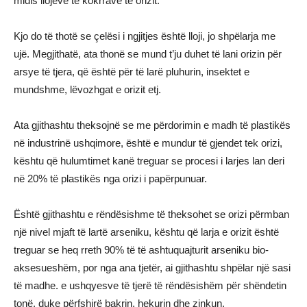
midis llojeve të kokrrave të orizit.
Kjo do të thotë se çelësi i ngjitjes është lloji, jo shpëlarja me
ujë. Megjithatë, ata thonë se mund t’ju duhet të lani orizin për
arsye të tjera, që është për të larë pluhurin, insektet e
mundshme, lëvozhgat e orizit etj.
Ata gjithashtu theksojnë se me përdorimin e madh të plastikës
në industrinë ushqimore, është e mundur të gjendet tek orizi,
kështu që hulumtimet kanë treguar se procesi i larjes lan deri
në 20% të plastikës nga orizi i papërpunuar.
Është gjithashtu e rëndësishme të theksohet se orizi përmban
një nivel mjaft të lartë arseniku, kështu që larja e orizit është
treguar se heq rreth 90% të të ashtuquajturit arseniku bio-
aksesueshëm, por nga ana tjetër, ai gjithashtu shpëlar një sasi
të madhe. e ushqyesve të tjerë të rëndësishëm për shëndetin
tonë, duke përfshirë bakrin, hekurin dhe zinkun.