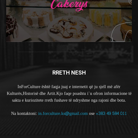
RRETH NESH
InForCulture është faqja juaj e internetit që ju sjell më afër
Kulturës,Historisë dhe Artit.Kjo faqe poashtu i`u ofron informacione të
sakta e kuriozitete rreth fushave të ndryshme nga rajoni dhe bota.
Na kontaktoni:
in.forculture.ks@gmail.com
ose
+383 49 584 011