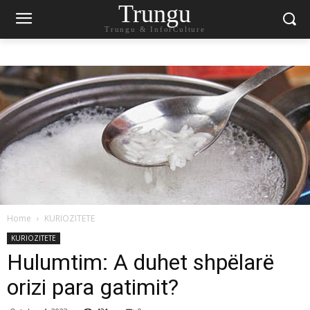
Trungu
Trungu & InforCulture
Home
KURIOZITETE
KURIOZITETE
Hulumtim: A duhet shpëlarë
orizi para gatimit?