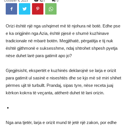
October 4, 2023
421
0
Orizi është një nga ushqimet më të njohura në botë. Edhe pse
e ka origjinën nga Azia, është pjesë e shumë kuzhinave
tradicionale në mbarë botën. Megjithatë, përgatitja e tij nuk
është gjithmonë e suksesshme, ndaj shtrohet shpesh pyetja
nëse duhet larë para gatimit apo jo?
Gjegjësisht, ekspertët e kuzhinës deklarojnë se larja e orizit
para gatimit ul sasinë e niseshtës dhe se kjo më së miri shihet
përmes ujit të turbullt. Prandaj, sipas tyre, nëse receta juaj
kërkon kokrra të veçanta, atëherë duhet të lani orizin.
Nga ana tjetër, larja e orizit mund të jetë një zakon, por edhe