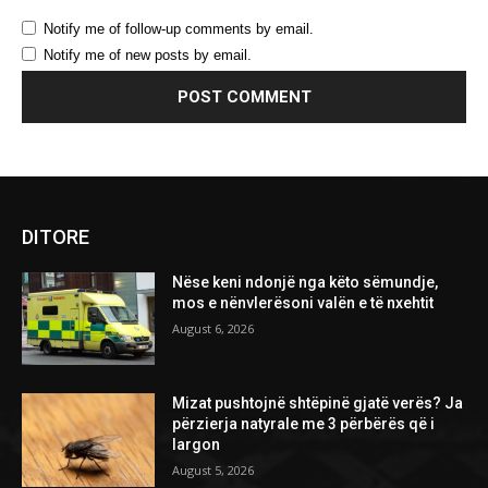
Notify me of follow-up comments by email.
Notify me of new posts by email.
DITORE
Nëse keni ndonjë nga këto sëmundje,
mos e nënvlerësoni valën e të nxehtit
August 6, 2026
Mizat pushtojnë shtëpinë gjatë verës? Ja
përzierja natyrale me 3 përbërës që i
largon
August 5, 2026