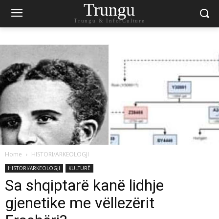
Trungu
Trungu & InforCulture
Home
HISTORI/ARKEOLOGJI
HISTORI/ARKEOLOGJI
KULTURË
Sa shqiptarë kanë lidhje
gjenetike me vëllezërit