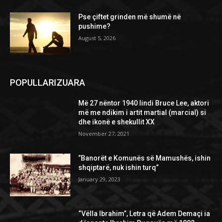
Pse çiftet grinden më shumë në
pushime?
August 5, 2026
POPULLARIZUARA
Më 27 nëntor 1940 lindi Bruce Lee, aktori
më me ndikim i artit martial (marcial) si
dhe ikonë e shekullit XX
November 27, 2021
”Banorët e Komunës së Mamushës, ishin
shqiptarë, nuk ishin turq”
January 29, 2023
“Vëlla Ibrahim”, Letra që Adem Demaçi ia