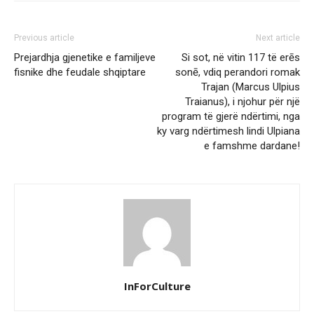
Previous article
Next article
Prejardhja gjenetike e familjeve
Si sot, në vitin 117 të erēs
fisnike dhe feudale shqiptare
sonē, vdiq perandori romak
Trajan (Marcus Ulpius
Traianus), i njohur për një
program të gjerë ndërtimi, nga
ky varg ndërtimesh lindi Ulpiana
e famshme dardane!
InForCulture