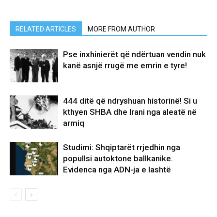
RELATED ARTICLES
MORE FROM AUTHOR
Pse inxhinierët që ndërtuan vendin nuk
kanë asnjë rrugë me emrin e tyre!
444 ditë që ndryshuan historinë! Si u
kthyen SHBA dhe Irani nga aleatë në
armiq
Studimi: Shqiptarët rrjedhin nga
popullsi autoktone ballkanike.
Evidenca nga ADN-ja e lashtë