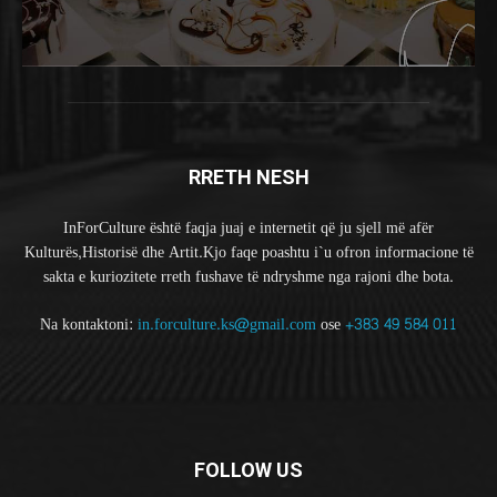
RRETH NESH
InForCulture është faqja juaj e internetit që ju sjell më afër
Kulturës,Historisë dhe Artit.Kjo faqe poashtu i`u ofron informacione të
sakta e kuriozitete rreth fushave të ndryshme nga rajoni dhe bota.
Na kontaktoni:
in.forculture.ks@gmail.com
ose
+383 49 584 011
FOLLOW US