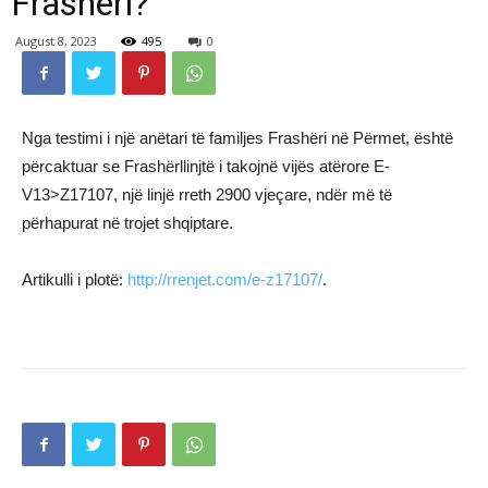
Frashëri?
August 8, 2023
495
0
Nga testimi i një anëtari të familjes Frashëri në Përmet, është
përcaktuar se Frashërllinjtë i takojnë vijës atërore E-
V13>Z17107, një linjë rreth 2900 vjeçare, ndër më të
përhapurat në trojet shqiptare.
Artikulli i plotë:
http://rrenjet.com/e-z17107/
.