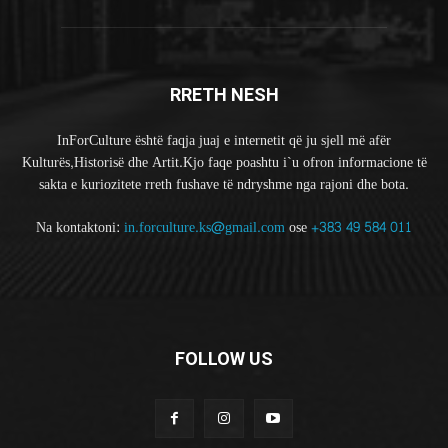
RRETH NESH
InForCulture është faqja juaj e internetit që ju sjell më afër
Kulturës,Historisë dhe Artit.Kjo faqe poashtu i`u ofron informacione të
sakta e kuriozitete rreth fushave të ndryshme nga rajoni dhe bota.
Na kontaktoni:
in.forculture.ks@gmail.com
ose
+383 49 584 011
FOLLOW US