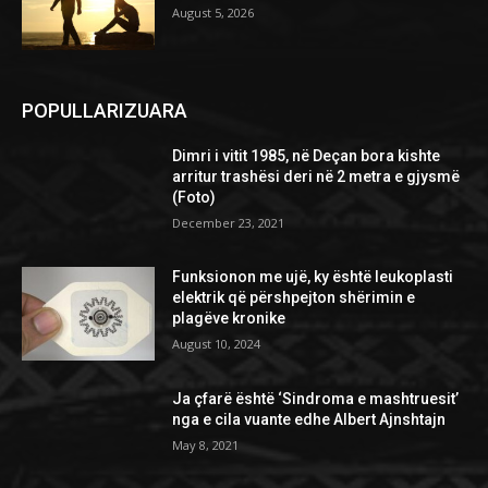
August 5, 2026
POPULLARIZUARA
Dimri i vitit 1985, në Deçan bora kishte
arritur trashësi deri në 2 metra e gjysmë
(Foto)
December 23, 2021
Funksionon me ujë, ky është leukoplasti
elektrik që përshpejton shërimin e
plagëve kronike
August 10, 2024
Ja çfarë është ‘Sindroma e mashtruesit’
nga e cila vuante edhe Albert Ajnshtajn
May 8, 2021