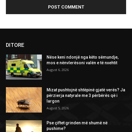
DITORE
Nëse keni ndonjë nga këto sëmundje,
mos e nënvlerësoni valën e të nxehtit
August 6, 2026
Mizat pushtojnë shtëpinë gjatë verës? Ja
përzierja natyrale me 3 përbërës që i
largon
August 5, 2026
Pse çiftet grinden më shumë në
pushime?