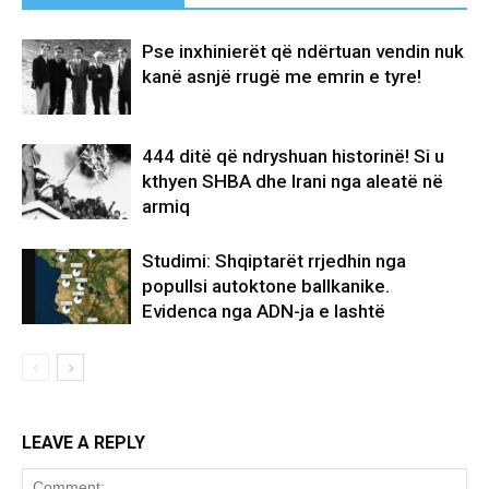
Pse inxhinierët që ndërtuan vendin nuk
kanë asnjë rrugë me emrin e tyre!
444 ditë që ndryshuan historinë! Si u
kthyen SHBA dhe Irani nga aleatë në
armiq
Studimi: Shqiptarët rrjedhin nga
popullsi autoktone ballkanike.
Evidenca nga ADN-ja e lashtë
LEAVE A REPLY