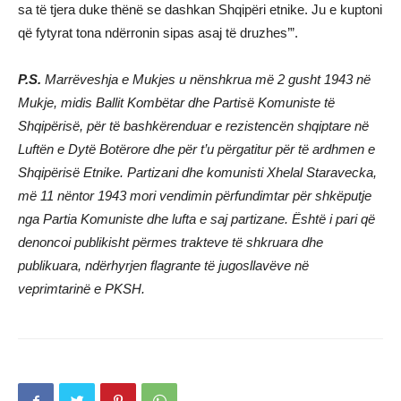
sa të tjera duke thënë se dashkan Shqipëri etnike. Ju e kuptoni
që fytyrat tona ndërronin sipas asaj të druzhes’”.
P.S.
Marrëveshja e Mukjes u nënshkrua më 2 gusht 1943 në
Mukje, midis Ballit Kombëtar dhe Partisë Komuniste të
Shqipërisë, për të bashkërenduar e rezistencën shqiptare në
Luftën e Dytë Botërore dhe për t’u përgatitur për të ardhmen e
Shqipërisë Etnike. Partizani dhe komunisti Xhelal Staravecka,
më 11 nëntor 1943 mori vendimin përfundimtar për shkëputje
nga Partia Komuniste dhe lufta e saj partizane. Është i pari që
denoncoi publikisht përmes trakteve të shkruara dhe
publikuara, ndërhyrjen flagrante të jugosllavëve në
veprimtarinë e PKSH.