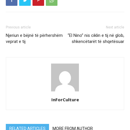
Previous article
Next article
Njeriun e bëjnë të përhershëm
“El Nino” nis ciklin e tij në glob,
veprat e tij
shkencëtarët të shqetësuar
InForCulture
RELATED ARTICLES
MORE FROM AUTHOR