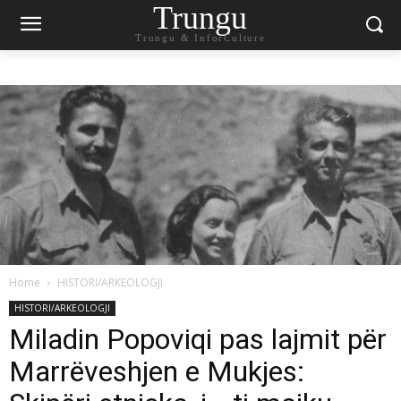
Trungu
Trungu & InforCulture
Home
HISTORI/ARKEOLOGJI
HISTORI/ARKEOLOGJI
Miladin Popoviqi pas lajmit për
Marrëveshjen e Mukjes: