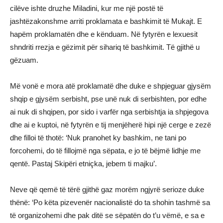
cilëve ishte druzhe Miladini, kur me një postë të
jashtëzakonshme arriti proklamata e bashkimit të Mukajt. E
hapëm proklamatën dhe e kënduam. Në fytyrën e lexuesit
shndriti rrezja e gëzimit për sihariq të bashkimit. Të gjithë u
gëzuam.
Më vonë e mora atë proklamatë dhe duke e shpjeguar gjysëm
shqip e gjysëm serbisht, pse unë nuk di serbishten, por edhe
ai nuk di shqipen, por sido i varfër nga serbishtja ia shpjegova
dhe ai e kuptoi, në fytyrën e tij menjëherë hipi një cerge e zezë
dhe filloi të thotë: ‘Nuk pranohet ky bashkim, ne tani po
forcohemi, do të fillojmë nga sëpata, e jo të bëjmë lidhje me
qentë. Pastaj Skipëri etniçka, jebem ti majku’.
Neve që qemë të tërë gjithë gaz morëm ngjyrë serioze duke
thënë: ‘Po këta pizevenër nacionalistë do ta shohin tashmë sa
të organizohemi dhe pak ditë se sëpatën do t’u vëmë, e sa e