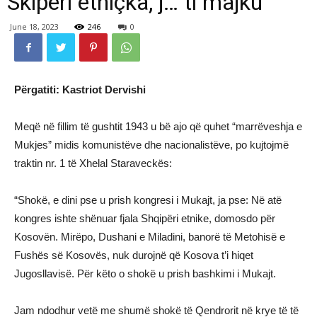
Skipëri etniçka, j… ti majku
June 18, 2023
246
0
Përgatiti: Kastriot Dervishi
Meqë në fillim të gushtit 1943 u bë ajo që quhet “marrëveshja e
Mukjes” midis komunistëve dhe nacionalistëve, po kujtojmë
traktin nr. 1 të Xhelal Staraveckës:
“Shokë, e dini pse u prish kongresi i Mukajt, ja pse: Në atë
kongres ishte shënuar fjala Shqipëri etnike, domosdo për
Kosovën. Mirëpo, Dushani e Miladini, banorë të Metohisë e
Fushës së Kosovës, nuk durojnë që Kosova t’i hiqet
Jugosllavisë. Për këto o shokë u prish bashkimi i Mukajt.
Jam ndodhur vetë me shumë shokë të Qendrorit në krye të të