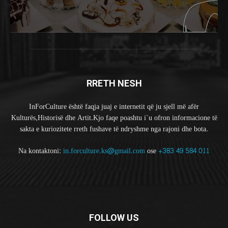
RRETH NESH
InForCulture është faqja juaj e internetit që ju sjell më afër
Kulturës,Historisë dhe Artit.Kjo faqe poashtu i`u ofron informacione të
sakta e kuriozitete rreth fushave të ndryshme nga rajoni dhe bota.
Na kontaktoni:
in.forculture.ks@gmail.com
ose
+383 49 584 011
FOLLOW US