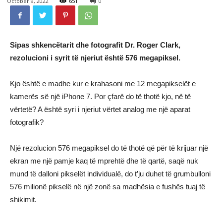
October 9, 2022
651
0
Sipas shkencëtarit dhe fotografit Dr. Roger Clark,
rezolucioni i syrit të njeriut është 576 megapiksel.
Kjo është e madhe kur e krahasoni me 12 megapikselët e
kamerës së një iPhone 7. Por çfarë do të thotë kjo, në të
vërtetë? A është syri i njeriut vërtet analog me një aparat
fotografik?
Një rezolucion 576 megapiksel do të thotë që për të krijuar një
ekran me një pamje kaq të mprehtë dhe të qartë, saqë nuk
mund të dalloni pikselët individualë, do t’ju duhet të grumbulloni
576 milionë pikselë në një zonë sa madhësia e fushës tuaj të
shikimit.