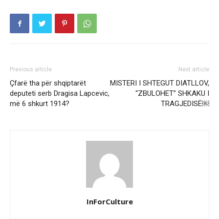
Previous article
Next article
Çfarë tha për shqiptarët
MISTERI I SHTEGUT DIATLLOV,
deputeti serb Dragisa Lapcevic,
“ZBULOHET” SHKAKU I
më 6 shkurt 1914?
TRAGJEDISË￼
InForCulture