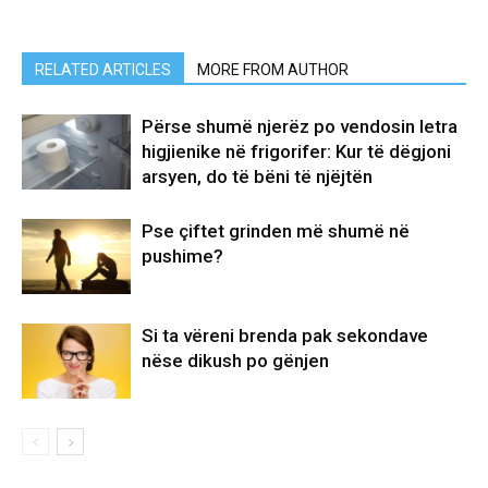
RELATED ARTICLES
MORE FROM AUTHOR
Përse shumë njerëz po vendosin letra
higjienike në frigorifer: Kur të dëgjoni
arsyen, do të bëni të njëjtën
Pse çiftet grinden më shumë në
pushime?
Si ta vëreni brenda pak sekondave
nëse dikush po gënjen