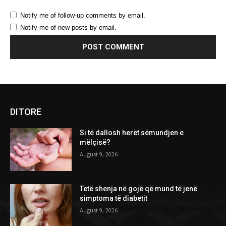
Notify me of follow-up comments by email.
Notify me of new posts by email.
DITORE
Si të dallosh herët sëmundjen e
mëlçisë?
August 9, 2026
Tetë shenja në gojë që mund të jenë
simptoma të diabetit
August 9, 2026