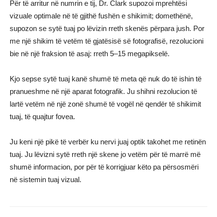
Për të arritur në numrin e tij, Dr. Clark supozoi mprehtësi
vizuale optimale në të gjithë fushën e shikimit; domethënë,
supozon se sytë tuaj po lëvizin rreth skenës përpara jush. Por
me një shikim të vetëm të gjatësisë së fotografisë, rezolucioni
bie në një fraksion të asaj: rreth 5–15 megapikselë.
Kjo sepse sytë tuaj kanë shumë të meta që nuk do të ishin të
pranueshme në një aparat fotografik. Ju shihni rezolucion të
lartë vetëm në një zonë shumë të vogël në qendër të shikimit
tuaj, të quajtur fovea.
Ju keni një pikë të verbër ku nervi juaj optik takohet me retinën
tuaj. Ju lëvizni sytë rreth një skene jo vetëm për të marrë më
shumë informacion, por për të korrigjuar këto pa përsosmëri
në sistemin tuaj vizual.