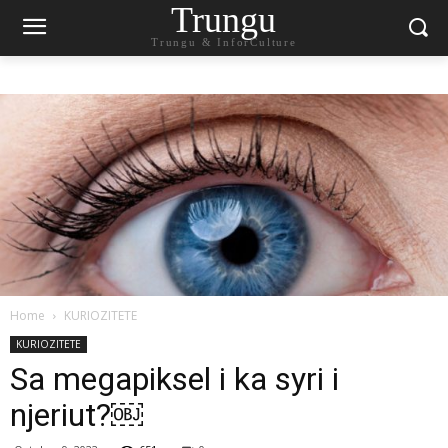
Trungu
Trungu & InforCulture
Home
KURIOZITETE
KURIOZITETE
Sa megapiksel i ka syri i
njeriut?￼