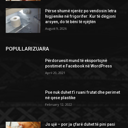
Përse shumë njerëz po vendosin letra
higjienike në frigorifer: Kur të dëgjoni
arsyen, do të bëni të njëjtën
August 9, 2026
POPULLARIZUARA
Përdoruesit mund të eksportojnë
postimet e Facebook në WordPress
April 20, 2021
Pse nuk duhet t’i ruani frutat dhe perimet
në qese plastike
February 12, 2022
Jo ujë – por ja çfarë duhet të pini pasi