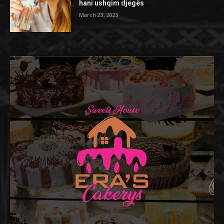
hani ushqim djegës
March 23, 2023