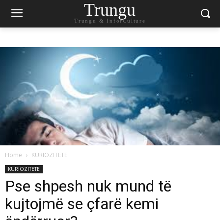
Trungu
Trungu & InforCulture
Home
KURIOZITETE
KURIOZITETE
Pse shpesh nuk mund të
kujtojmë se çfarë kemi