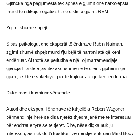
Gjithçka nga pagjumësia tek apnea e gjumit dhe narkolepsia
mund të ndikojë negativisht në ciklin e gjumit REM.
Zgjimi shumë shpejt
Sipas psikologut dhe ekspertit të ëndrrave Rubin Najman,
zgjimi shumë shpejt mund t’ju bëjë të harroni atë që keni
ëndërruar. Ai thotë se periudha e një lloj marramendjeje,
gjendja hibride e jashtëzakonshme në të cilën zgjoheni nga
gjumi, është e shkëlqyer për të kujtuar atë që keni ëndërruar.
Duke mos i kushtuar vëmendje
Autori dhe eksperti i ëndrrave të kthjellëta Robert Wagoner
përmendi një herë se disa njerëz thjesht janë më të interesuar
për ëndrrat e tyre se të tjerët. Dhe, nëse diçka nuk ju
intereson, as nuk do t’i kushtoni vëmendje, shkruan Mind Body