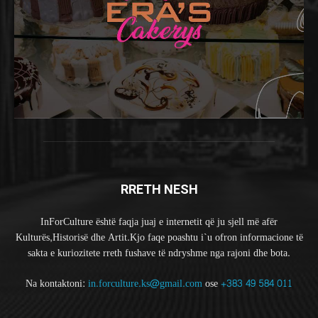
RRETH NESH
InForCulture është faqja juaj e internetit që ju sjell më afër
Kulturës,Historisë dhe Artit.Kjo faqe poashtu i`u ofron informacione të
sakta e kuriozitete rreth fushave të ndryshme nga rajoni dhe bota.
Na kontaktoni:
in.forculture.ks@gmail.com
ose
+383 49 584 011