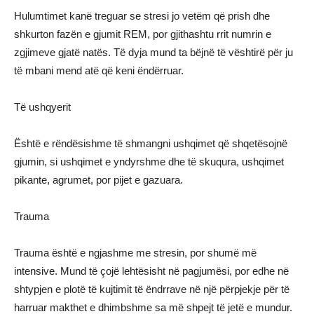
Hulumtimet kanë treguar se stresi jo vetëm që prish dhe
shkurton fazën e gjumit REM, por gjithashtu rrit numrin e
zgjimeve gjatë natës. Të dyja mund ta bëjnë të vështirë për ju
të mbani mend atë që keni ëndërruar.
Të ushqyerit
Është e rëndësishme të shmangni ushqimet që shqetësojnë
gjumin, si ushqimet e yndyrshme dhe të skuqura, ushqimet
pikante, agrumet, por pijet e gazuara.
Trauma
Trauma është e ngjashme me stresin, por shumë më
intensive. Mund të çojë lehtësisht në pagjumësi, por edhe në
shtypjen e plotë të kujtimit të ëndrrave në një përpjekje për të
harruar makthet e dhimbshme sa më shpejt të jetë e mundur.