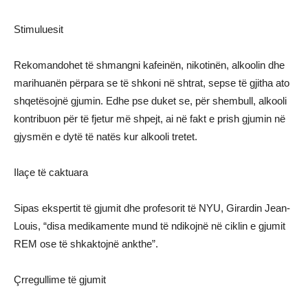
Stimuluesit
Rekomandohet të shmangni kafeinën, nikotinën, alkoolin dhe
marihuanën përpara se të shkoni në shtrat, sepse të gjitha ato
shqetësojnë gjumin. Edhe pse duket se, për shembull, alkooli
kontribuon për të fjetur më shpejt, ai në fakt e prish gjumin në
gjysmën e dytë të natës kur alkooli tretet.
Ilaçe të caktuara
Sipas ekspertit të gjumit dhe profesorit të NYU, Girardin Jean-
Louis, “disa medikamente mund të ndikojnë në ciklin e gjumit
REM ose të shkaktojnë ankthe”.
Çrregullime të gjumit