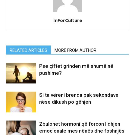
InForCulture
RELATED ARTICLES
MORE FROM AUTHOR
Pse çiftet grinden më shumë në
pushime?
Si ta vëreni brenda pak sekondave
nëse dikush po gënjen
Zbulohet hormoni që forcon lidhjen
emocionale mes nënës dhe foshnjës