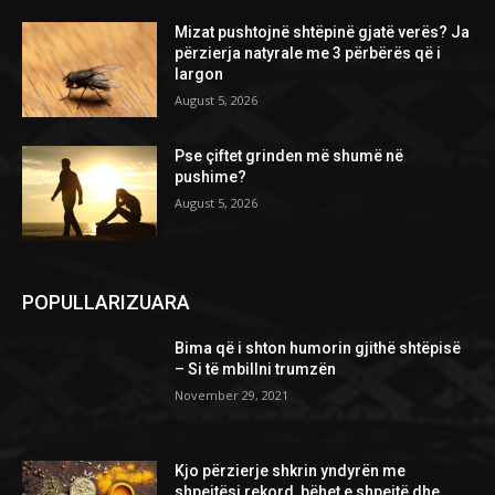
Mizat pushtojnë shtëpinë gjatë verës? Ja
përzierja natyrale me 3 përbërës që i
largon
August 5, 2026
Pse çiftet grinden më shumë në
pushime?
August 5, 2026
POPULLARIZUARA
Bima që i shton humorin gjithë shtëpisë
– Si të mbillni trumzën
November 29, 2021
Kjo përzierje shkrin yndyrën me
shpejtësi rekord, bëhet e shpejtë dhe