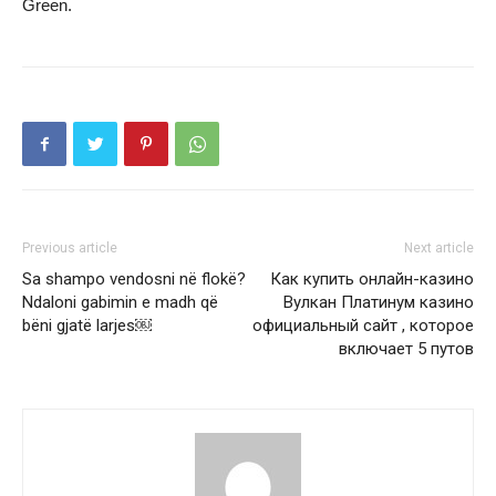
Green.
Previous article
Next article
Sa shampo vendosni në flokë?
Как купить онлайн-казино
Ndaloni gabimin e madh që
Вулкан Платинум казино
bëni gjatë larjes￼
официальный сайт , которое
включает 5 путов