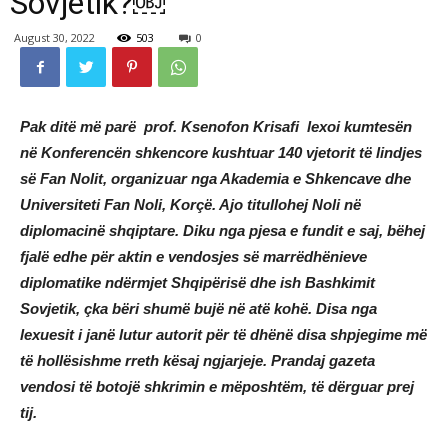
Sovjetik?￼
August 30, 2022
503
0
Pak ditë më parë prof. Ksenofon Krisafi lexoi kumtesën
në Konferencën shkencore kushtuar 140 vjetorit të lindjes
së Fan Nolit, organizuar nga Akademia e Shkencave dhe
Universiteti Fan Noli, Korçë. Ajo titullohej Noli në
diplomacinë shqiptare. Diku nga pjesa e fundit e saj, bëhej
fjalë edhe për aktin e vendosjes së marrëdhënieve
diplomatike ndërmjet Shqipërisë dhe ish Bashkimit
Sovjetik, çka bëri shumë bujë në atë kohë. Disa nga
lexuesit i janë lutur autorit për të dhënë disa shpjegime më
të hollësishme rreth kësaj ngjarjeje. Prandaj gazeta
vendosi të botojë shkrimin e mëposhtëm, të dërguar prej
tij.