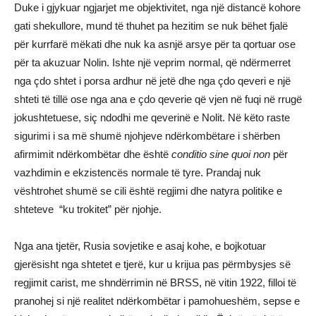
Duke i gjykuar ngjarjet me objektivitet, nga një distancë kohore
gati shekullore, mund të thuhet pa hezitim se nuk bëhet fjalë
për kurrfarë mëkati dhe nuk ka asnjë arsye për ta qortuar ose
për ta akuzuar Nolin. Ishte një veprim normal, që ndërmerret
nga çdo shtet i porsa ardhur në jetë dhe nga çdo qeveri e një
shteti të tillë ose nga ana e çdo qeverie që vjen në fuqi në rrugë
jokushtetuese, siç ndodhi me qeverinë e Nolit. Në këto raste
sigurimi i sa më shumë njohjeve ndërkombëtare i shërben
afirmimit ndërkombëtar dhe është
conditio sine quoi non
për
vazhdimin e ekzistencës normale të tyre. Prandaj nuk
vështrohet shumë se cili është regjimi dhe natyra politike e
shteteve “ku trokitet” për njohje.
Nga ana tjetër, Rusia sovjetike e asaj kohe, e bojkotuar
gjerësisht nga shtetet e tjerë, kur u krijua pas përmbysjes së
regjimit carist, me shndërrimin në BRSS, në vitin 1922, filloi të
pranohej si një realitet ndërkombëtar i pamohueshëm, sepse e