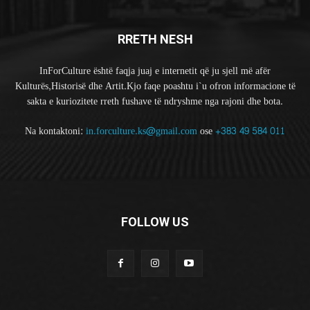
RRETH NESH
InForCulture është faqja juaj e internetit që ju sjell më afër
Kulturës,Historisë dhe Artit.Kjo faqe poashtu i`u ofron informacione të
sakta e kuriozitete rreth fushave të ndryshme nga rajoni dhe bota.
Na kontaktoni:
in.forculture.ks@gmail.com
ose
+383 49 584 011
FOLLOW US