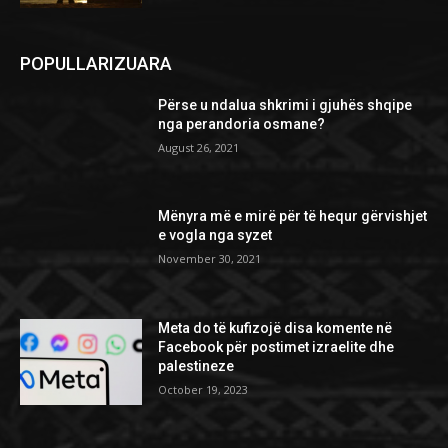
POPULLARIZUARA
Përse u ndalua shkrimi i gjuhës shqipe
nga perandoria osmane?
August 26, 2021
Mënyra më e mirë për të hequr gërvishjet
e vogla nga syzet
November 30, 2021
Meta do të kufizojë disa komente në
Facebook për postimet izraelite dhe
palestineze
October 19, 2023