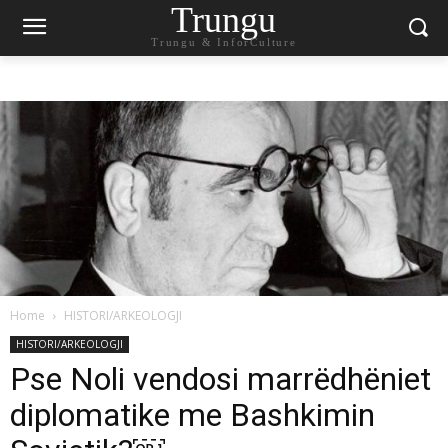
Trungu
Trungu & InforCulture
Home
HISTORI/ARKEOLOGJI
HISTORI/ARKEOLOGJI
Pse Noli vendosi marrëdhëniet
diplomatike me Bashkimin