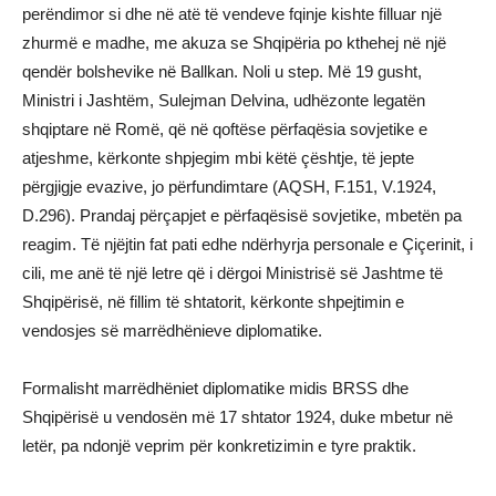
perëndimor si dhe në atë të vendeve fqinje kishte filluar një
zhurmë e madhe, me akuza se Shqipëria po kthehej në një
qendër bolshevike në Ballkan. Noli u step. Më 19 gusht,
Ministri i Jashtëm, Sulejman Delvina, udhëzonte legatën
shqiptare në Romë, që në qoftëse përfaqësia sovjetike e
atjeshme, kërkonte shpjegim mbi këtë çështje, të jepte
përgjigje evazive, jo përfundimtare (AQSH, F.151, V.1924,
D.296). Prandaj përçapjet e përfaqësisë sovjetike, mbetën pa
reagim. Të njëjtin fat pati edhe ndërhyrja personale e Çiçerinit, i
cili, me anë të një letre që i dërgoi Ministrisë së Jashtme të
Shqipërisë, në fillim të shtatorit, kërkonte shpejtimin e
vendosjes së marrëdhënieve diplomatike.
Formalisht marrëdhëniet diplomatike midis BRSS dhe
Shqipërisë u vendosën më 17 shtator 1924, duke mbetur në
letër, pa ndonjë veprim për konkretizimin e tyre praktik.