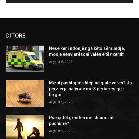
DITORE
Nëse keni ndonjë nga këto sëmundje,
mos e nënvlerësoni valën e të nxehtit
August 6, 2026
Mizat pushtojnë shtëpinë gjatë verës? Ja
përzierja natyrale me 3 përbërës që i
largon
August 5, 2026
Pse çiftet grinden më shumë në
pushime?
August 5, 2026