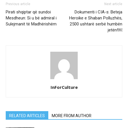
Previous article
Next article
Pirati shqiptar që sundoi
Dokumenti i CIA-s: Beteja
Mesdheun: Si u bë admiral i
Heroike e Shaban Polluzhës,
Sulejmanit të Madhërishëm
2500 ushtarë serbë humbën
jetën!￼
InForCulture
RELATED ARTICLES
MORE FROM AUTHOR