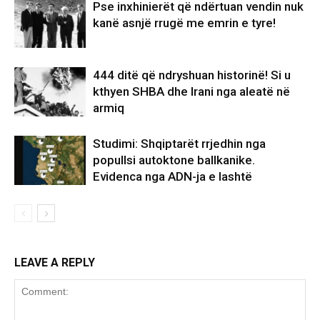
Pse inxhinierët që ndërtuan vendin nuk
kanë asnjë rrugë me emrin e tyre!
444 ditë që ndryshuan historinë! Si u
kthyen SHBA dhe Irani nga aleatë në
armiq
Studimi: Shqiptarët rrjedhin nga
popullsi autoktone ballkanike.
Evidenca nga ADN-ja e lashtë
LEAVE A REPLY