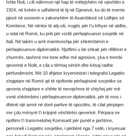
Ishte Noli, i cili ndërmori një hap të mëtejshëm në vjeshtën e
1924, në kohën e udhëtimit të tij në Gjenevë, ku do të merrte
pjesë në sesionin e zakonshëm të Asamblesë së Lidhjes së
Kombeve. Në nëntor të atij viti, rrugës për t’u kthyer në atdhe,
u ndal në Romë, ku priti për vizitë përfaqësuesin sovjetik në
Itali. Në takim u arrit marrëveshja për shkëmbimin e
përfaqësuesve diplomatikë. Njoftimi u bë shkak për rifillimin e
zhurmës, tashmë me tone edhe më agresive, çka e trembi
qeverinë e Nolit, e cila u tërhoq sërish dhe kësaj radhe
përfundimisht. Më 10 dhjetor kryeministri i telegrafoi Legatës
shqiptare në Romë që të njoftonte përfaqësinë sovjetike se
qeveria shqiptare e shihte të nevojshme të shtyhej për më
vonë shkëmbimi i përfaqësuesve diplomatikë, për të mos i
dhënë një armë në dorë partive të opozitës, të cilat përpiqen
me çdo mënyrë t’i krijojnë vështirësi qeverisë. Përpara se
njoftimi t’i transmetohej Komisarit për punët e jashtme,
personeli i Legatës sovjetike, i përbërë nga 7 vetë, i kryesuar