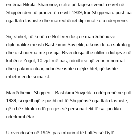
emërua Nikolai Sharonov, i cili e përfaqësoi vendin e vet në
Shqipëri deri në pranverën e vitit 1939, kur Shqipëria u pushtua
nga Italia fashiste dhe marrëdhëniet diplomatike u ndërprenë.
Siç shihet, në kohën e Nolit vendosja e marrëdhënieve
diplomatike me ish Bashkimin Sovjetik, u konsiderua sakrilegj
dhe u shoqërua me pasoja. Rivendosja dhe rifillimi i lidhjeve në
kohën e Zogut, 10 vjet më pas, ndodhi si një veprim normal
dhe i pakomentuar, ndonëse ishte i njëjti shtet, që kishte
mbetur ende socialist.
Marrëdhëniet Shqipëri – Bashkimi Sovjetik u ndërprenë në prill
1939, si rrjedhojë e pushtimit të Shqipërisë nga Italia fashiste,
që u bë shkak i ndërprerjes së personalitetit të saj juridiko-
ndërkombëtar.
U rivendosën në 1945, pas mbarimit të Luftës së Dytë