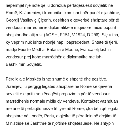
nëpërmjet një note që iu dorëzua përfaqësuesit sovjetik në
Romë, K. Jureniev, i komunikoi komisarit për punët e jashtme,
Georgij Vasileviç Çiçerin, dëshirën e qeverisë shqiptare për të
vendosur marrëdhënie diplomatike e miqësore midis popullit
shqiptar dhe atij rus. (AQSH, F.151, V.1924, D.296). Siç u tha,
ky veprim nuk ishte ndonjë hap i paprecedent. Shtete të tjerë,
madje Fuqi të Mëdha, Britania e Madhe, Franca etj kishin
vendosur prej kohe marrëdhënie diplomatike me ish-
Bashkimin Sovjetik.
Përgjigja e Moskës ishte shumë e shpejtë dhe pozitive.
Jurenjev, iu përgjigj legatës shqiptare në Romë se qeveria
sovjetike e priti me kënaqësi propozimin për të vendosur
marrëdhënie normale midis dy vendeve. Kontaktet vazhduan
me anë të përfaqësuesve të tyre në Romë, çka bëri që legatat
shqiptare në Londër, Paris, e gjetkë të përcillnin në drejtim të
Ministrisë së Jashtme të njoftime shqetësuese. Në shtypin