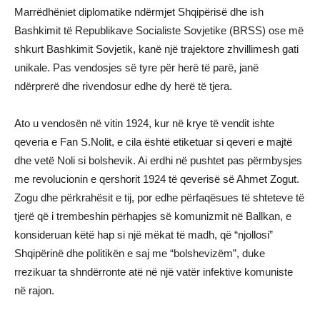
Marrëdhëniet diplomatike ndërmjet Shqipërisë dhe ish
Bashkimit të Republikave Socialiste Sovjetike (BRSS) ose më
shkurt Bashkimit Sovjetik, kanë një trajektore zhvillimesh gati
unikale. Pas vendosjes së tyre për herë të parë, janë
ndërprerë dhe rivendosur edhe dy herë të tjera.
Ato u vendosën në vitin 1924, kur në krye të vendit ishte
qeveria e Fan S.Nolit, e cila është etiketuar si qeveri e majtë
dhe vetë Noli si bolshevik. Ai erdhi në pushtet pas përmbysjes
me revolucionin e qershorit 1924 të qeverisë së Ahmet Zogut.
Zogu dhe përkrahësit e tij, por edhe përfaqësues të shteteve të
tjerë që i trembeshin përhapjes së komunizmit në Ballkan, e
konsideruan këtë hap si një mëkat të madh, që “njollosi”
Shqipërinë dhe politikën e saj me “bolshevizëm”, duke
rrezikuar ta shndërronte atë në një vatër infektive komuniste
në rajon.