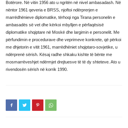
Botërore. Në vitin 1956 ato u ngritën në nivel ambasadash. Në
nëntor 1961 qeveria e BRSS, njoftoi ndërprerjen e
marrëdhënieve diplomatike, tërhoqi nga Tirana personelin e
ambasadës së vet dhe kërkoi mbylljen e përfaqësisë
diplomatike shqiptare në Moskë dhe largimin e personelit. Me
përfundimin e procedurave dhe veprimeve konkrete, që përkoi
me dhjetorin e vitit 1961, marrëdhëniet shqiptaro-sovjetike, u
ndërprenë sërish. Kësaj radhe shkaku kishte të bënte me
mosmarrëveshjet ndërmjet drejtuesve të të dy shteteve. Ato u
rivendosën sërish në korrik 1990.