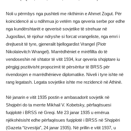
Noli u përmbys nga pushteti me rikthimin e Ahmet Zogut. Për
koincidencë ai u ndihmua jo vetëm nga qeveria serbe por edhe
nga kundërshtarët e qeverisë sovjetike të strehuar në
Jugosllavi, të njohur ndryshe si forcat vrangeliste, nga emri i
drejtuesit të tyre, gjeneralit bjellogardist Vrangel (Piotr
Nikolaïevitch Wrangel). Marrëdhëniet e mirëfillta do të
vendoseshin në shtator të vitit 1934, kur qeveria shqiptare iu
përgjigj pozitivisht propozimit të përsëritur të BRSS për
rivendosjen e marrëdhënieve diplomatike. Niveli i tyre ishte në
rang legatash. Legata sovjetike ishte me rezidencë në Athinë.
Në janarin e vitit 1935 postin e ambasadorit sovjetik në
Shqipëri do ta merrte Mikhail V. Kobetsky, përfaqësuesi
fuqiplotë i BRSS në Greqi. Më 23 janar 1935 u emërua
njëkohësisht edhe përfaqësues fuqiplotë i BRSS në Shqipëri
(Gazeta “
Izvestija
”, 24 janar 1935). Në prillin e vitit 1937, u