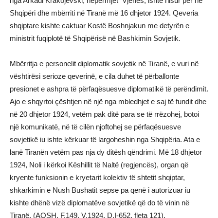
nga Arkadi Krakojevski, nëpërmjet Vjenës, ishte nisur për në
Shqipëri dhe mbërriti në Tiranë më 16 dhjetor 1924. Qeveria
shqiptare kishte caktuar Kostë Boshnjakun me detyrën e
ministrit fuqiplotë të Shqipërisë në Bashkimin Sovjetik.
Mbërritja e personelit diplomatik sovjetik në Tiranë, e vuri në
vështirësi serioze qeverinë, e cila duhet të përballonte
presionet e ashpra të përfaqësuesve diplomatikë të perëndimit.
Ajo e shqyrtoi çështjen në një nga mbledhjet e saj të fundit dhe
në 20 dhjetor 1924, vetëm pak ditë para se të rrëzohej, botoi
një komunikatë, në të cilën njoftohej se përfaqësuesve
sovjetikë iu ishte kërkuar të largoheshin nga Shqipëria. Ata e
lanë Tiranën vetëm pas nja dy ditësh qëndrimi. Më 18 dhjetor
1924, Noli i kërkoi Këshillit të Naltë (regjencës), organ që
kryente funksionin e kryetarit kolektiv të shtetit shqiptar,
shkarkimin e Nush Bushatit sepse pa qenë i autorizuar iu
kishte dhënë vizë diplomatëve sovjetikë që do të vinin në
Tiranë. (AQSH, F.149, V.1924, D.I-652, fleta 121).