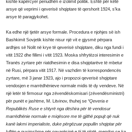
kishte kapërcyer periudhën e izolimit politik. Është për këtë
arsye që veprimi i qeverisë shqiptare të qershorit 1924, s’ka
arsye të paragjykohet.
Ka edhe një tjetër arsye formale. Procedura e njohjes së ish
Bashkimit Sovjetik kishte nisur një vit e gjysmë përpara
ardhjes së Nolit në krye të qeverisë shqiptare, diku nga fundi i
vitit 1922 dhe fillimi i vitit 1923. Moska shfrytëzoi interesimin e
Tiranës zyrtare për riatdhesimin e disa shqiptarëve të mbetur
në Rusi, përpara vitit 1917. Në vazhdim të korrespondencës
zyrtare, më 3 janar 1923, ajo i propozoi qeverisë shqiptare
vendosjen e marrëdhënieve normale midis të dy vendeve. Në
një letër të firmosur nga zëvendëskomisari (zëvendësministri)
për punët e jashtme, M. Litvinov, thuhej se
“Qeveria e
Republikës Ruse e shtyrë nga dëshira për të vendosur
marrëdhënie normale e miqësore me të gjithë popujt që nuk
kanë lakmi imperialiste, duke përgëzuar popullin shqiptar për
luftën e guximshme për pavarësinë e tij të plotë, mendon se ka