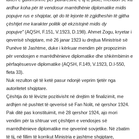
ardhur koha për të vendosur marrëdhënie diplomatike midis
popujve rus e shqiptar, që do të lejonte të zgjidheshin të gjitha
çështjet me karakter politik që ekzistojnë midis dy
popujve”
(AQSH, F.151, V.1923, D.198). Ahmet Zogu, kryetar i
qeverisë shqiptare, më 26 janar 1923 iu drejtua Ministrisë së
Punëve të Jashtme, duke i kërkuar mendim për propozimin
për vendosjen e marrëdhënieve diplomatike dhe shkëmbimin e
përfaqësuesve diplomatike (AQSH, F.149, V.1923, D.I-550,
fleta 33).
Nuk rezulton që të ketë pasur ndonjë veprim tjetër nga
autoritetet shqiptare.
Çështja do të lëvizte pozitivisht në drejtim të finalizimit, me
ardhjen në pushtet të qeverisë së Fan Nolit, në qershor 1924.
Pak ditë pas konstituimit, më 28 qershor 1924, ajo mori
vendim për ta shtruar vet çështjen e vendosjes së
marrëdhënieve diplomatike me qeverinë sovjetike. Në zbatim
të tij, në fillim të korrikut Ministria e jashtme shqiptare,