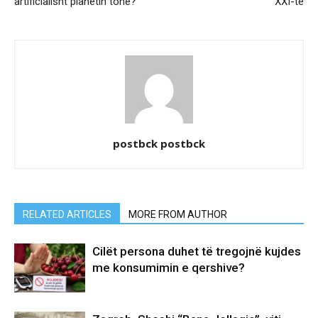
artificialisht planetin tonë?
XXI-të
postbck postbck
RELATED ARTICLES
MORE FROM AUTHOR
Cilët persona duhet të tregojnë kujdes
me konsumimin e qershive?