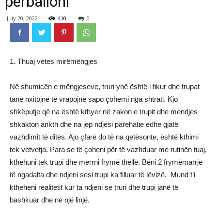
përballoni
July 20, 2022
410
0
1. Thuaj vetes mirëmëngjes
Në shumicën e mëngjeseve, truri ynë është i fikur dhe trupat
tanë nxitojnë të vrapojnë sapo çohemi nga shtrati. Kjo
shkëputje që na është kthyer në zakon e trupit dhe mendjes
shkakton ankth dhe na jep ndjesi parehatie edhe gjatë
vazhdimit të ditës. Ajo çfarë do të na qetësonte, është kthimi
tek vetvetja. Para se të çoheni për të vazhduar me rutinën tuaj,
kthehuni tek trupi dhe merrni frymë thellë. Bëni 2 frymëmarrje
të ngadalta dhe ndjeni sesi trupi ka filluar të lëvizë. Mund t’i
ktheheni realitetit kur ta ndjeni se truri dhe trupi janë të
bashkuar dhe në një linjë.