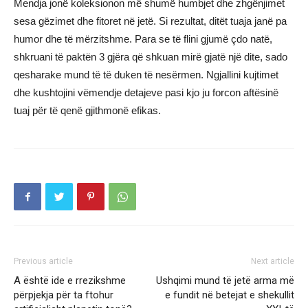
Mendja jonë koleksionon më shumë humbjet dhe zhgënjimet
sesa gëzimet dhe fitoret në jetë. Si rezultat, ditët tuaja janë pa
humor dhe të mërzitshme. Para se të flini gjumë çdo natë,
shkruani të paktën 3 gjëra që shkuan mirë gjatë një dite, sado
qesharake mund të të duken të nesërmen. Ngjallini kujtimet
dhe kushtojini vëmendje detajeve pasi kjo ju forcon aftësinë
tuaj për të qenë gjithmonë efikas.
Previous article
Next article
A është ide e rrezikshme
Ushqimi mund të jetë arma më
përpjekja për ta ftohur
e fundit në betejat e shekullit