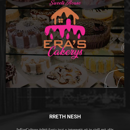
RRETH NESH
InForCulture është faqja juaj e internetit që ju sjell më afër