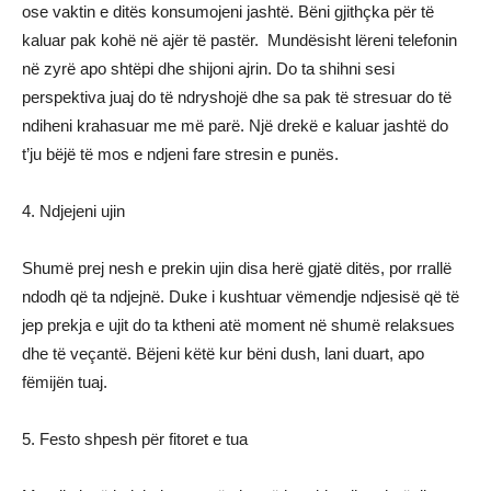
ose vaktin e ditës konsumojeni jashtë. Bëni gjithçka për të
kaluar pak kohë në ajër të pastër. Mundësisht lëreni telefonin
në zyrë apo shtëpi dhe shijoni ajrin. Do ta shihni sesi
perspektiva juaj do të ndryshojë dhe sa pak të stresuar do të
ndiheni krahasuar me më parë. Një drekë e kaluar jashtë do
t’ju bëjë të mos e ndjeni fare stresin e punës.
4. Ndjejeni ujin
Shumë prej nesh e prekin ujin disa herë gjatë ditës, por rrallë
ndodh që ta ndjejnë. Duke i kushtuar vëmendje ndjesisë që të
jep prekja e ujit do ta ktheni atë moment në shumë relaksues
dhe të veçantë. Bëjeni këtë kur bëni dush, lani duart, apo
fëmijën tuaj.
5. Festo shpesh për fitoret e tua