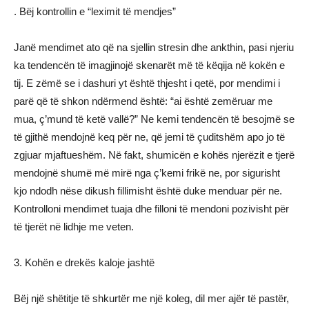
. Bëj kontrollin e “leximit të mendjes”
Janë mendimet ato që na sjellin stresin dhe ankthin, pasi njeriu
ka tendencën të imagjinojë skenarët më të këqija në kokën e
tij. E zëmë se i dashuri yt është thjesht i qetë, por mendimi i
parë që të shkon ndërmend është: “ai është zemëruar me
mua, ç’mund të ketë vallë?” Ne kemi tendencën të besojmë se
të gjithë mendojnë keq për ne, që jemi të çuditshëm apo jo të
zgjuar mjaftueshëm. Në fakt, shumicën e kohës njerëzit e tjerë
mendojnë shumë më mirë nga ç’kemi frikë ne, por sigurisht
kjo ndodh nëse dikush fillimisht është duke menduar për ne.
Kontrolloni mendimet tuaja dhe filloni të mendoni pozivisht për
të tjerët në lidhje me veten.
3. Kohën e drekës kaloje jashtë
Bëj një shëtitje të shkurtër me një koleg, dil mer ajër të pastër,