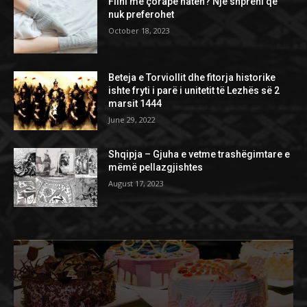
Flini me çorape natën? Një shprehi që
nuk preferohet
October 18, 2023
Beteja e Torviollit dhe fitorja historike
ishte fryti i parë i unitetit të Lezhës së 2
marsit 1444
June 29, 2022
Shqipja – Gjuha e vetme trashëgimtare e
mëmë pellazgjishtes
August 17, 2023