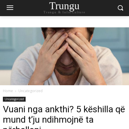
Trungu
Trungu & InforCulture
Home
Uncategorized
Uncategorized
Vuani nga ankthi? 5 këshilla që
mund t’ju ndihmojnë ta