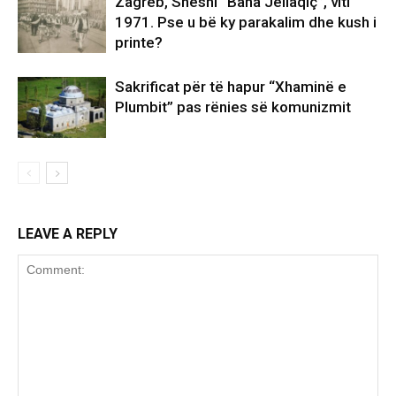
Zagreb, Sheshi “Bana Jellaqiç”, viti
1971. Pse u bë ky parakalim dhe kush i
printe?
Sakrificat për të hapur “Xhaminë e
Plumbit” pas rënies së komunizmit
LEAVE A REPLY