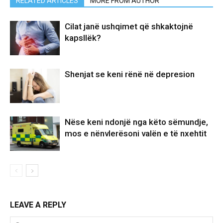
RELATED ARTICLES
MORE FROM AUTHOR
Cilat janë ushqimet që shkaktojnë
kapsllëk?
Shenjat se keni rënë në depresion
Nëse keni ndonjë nga këto sëmundje,
mos e nënvlerësoni valën e të nxehtit
LEAVE A REPLY