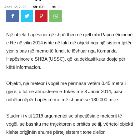
April 12, 2022
609
0
Një objekt hapësinor që shpërtheu në qiell mbi Papua Guinenë
e Re në vitin 2014 ishte në fakt një objekt nga një sistem tjetër
yjor, sipas një memo të fundit të lëshuar nga Komanda
Hapësinore e SHBA (USSC), që ka deklasifikuar dosje për
këtë informacion.
Objekti, një meteor i vogël me përmasa vetëm 0.45 metra i
gjerë, u fut në atmosferën e Tokës më 8 Janar 2014, pasi
udhëtoi nëpër hapësirë me më shumë se 130.000 milje.
Studimi i vitit 2019 argumentoi se shpejtësia e meteorit të
vogël, së bashku me trajektoren e orbitës së tij, vërtetoi objekti
kishte origjinën shumë përtej sistemit tonë diellor.