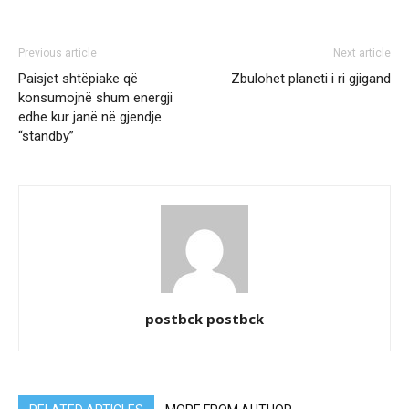
Previous article
Next article
Paisjet shtëpiake që
Zbulohet planeti i ri gjigand
konsumojnë shum energji
edhe kur janë në gjendje
“standby”
postbck postbck