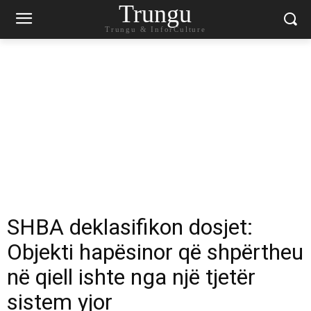
Trungu
Trungu & InforCulture
SHBA deklasifikon dosjet:
Objekti hapësinor që shpërtheu
në qiell ishte nga një tjetër
sistem yjor