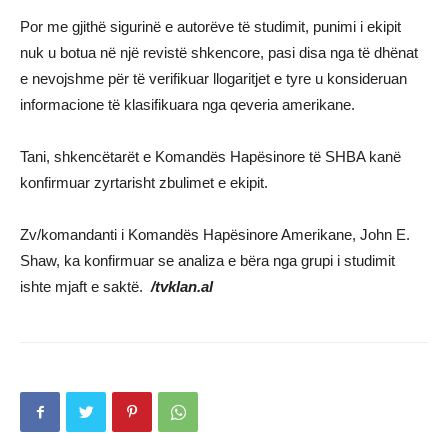
Por me gjithë sigurinë e autorëve të studimit, punimi i ekipit
nuk u botua në një revistë shkencore, pasi disa nga të dhënat
e nevojshme për të verifikuar llogaritjet e tyre u konsideruan
informacione të klasifikuara nga qeveria amerikane.
Tani, shkencëtarët e Komandës Hapësinore të SHBA kanë
konfirmuar zyrtarisht zbulimet e ekipit.
Zv/komandanti i Komandës Hapësinore Amerikane, John E.
Shaw, ka konfirmuar se analiza e bëra nga grupi i studimit
ishte mjaft e saktë.
/tvklan.al