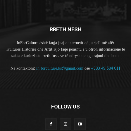
RRETH NESH
InForCulture është faqja juaj e internetit që ju sjell më afër
Kulturës,Historisë dhe Artit.Kjo faqe poashtu i`u ofron informacione të
sakta e kuriozitete rreth fushave të ndryshme nga rajoni dhe bota.
Na kontaktoni:
in.forculture.ks@gmail.com
ose
+383 49 584 011
FOLLOW US