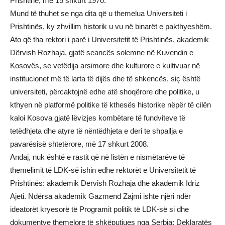
Prishtinë, më 15 shkurt 1970.
Mund të thuhet se nga dita që u themelua Universiteti i
Prishtinës, ky zhvillim historik u vu në binarët e pakthyeshëm.
Ato që tha rektori i parë i Universitetit të Prishtinës, akademik
Dërvish Rozhaja, gjatë seancës solemne në Kuvendin e
Kosovës, se vetëdija arsimore dhe kulturore e kultivuar në
institucionet më të larta të dijës dhe të shkencës, siç është
universiteti, përcaktojnë edhe atë shoqërore dhe politike, u
kthyen në platformë politike të kthesës historike nëpër të cilën
kaloi Kosova gjatë lëvizjes kombëtare të fundviteve të
tetëdhjeta dhe atyre të nëntëdhjeta e deri te shpallja e
pavarësisë shtetërore, më 17 shkurt 2008.
Andaj, nuk është e rastit që në listën e nismëtarëve të
themelimit të LDK-së ishin edhe rektorët e Universitetit të
Prishtinës: akademik Dervish Rozhaja dhe akademik Idriz
Ajeti. Ndërsa akademik Gazmend Zajmi ishte njëri ndër
ideatorët kryesorë të Programit politik të LDK-së si dhe
dokumentve themelore të shkëputjues nga Serbia: Deklaratës