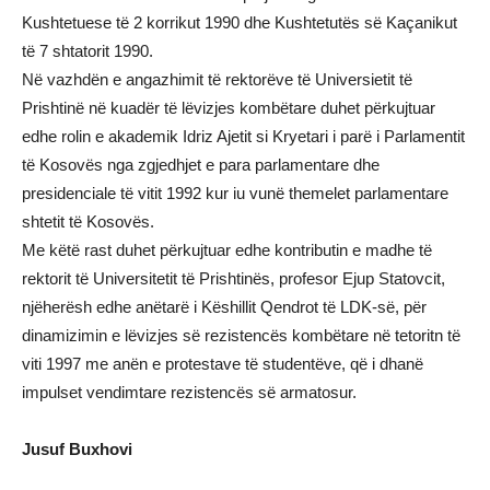
Kushtetuese të 2 korrikut 1990 dhe Kushtetutës së Kaçanikut
të 7 shtatorit 1990.
Në vazhdën e angazhimit të rektorëve të Universietit të
Prishtinë në kuadër të lëvizjes kombëtare duhet përkujtuar
edhe rolin e akademik Idriz Ajetit si Kryetari i parë i Parlamentit
të Kosovës nga zgjedhjet e para parlamentare dhe
presidenciale të vitit 1992 kur iu vunë themelet parlamentare
shtetit të Kosovës.
Me këtë rast duhet përkujtuar edhe kontributin e madhe të
rektorit të Universitetit të Prishtinës, profesor Ejup Statovcit,
njëherësh edhe anëtarë i Këshillit Qendrot të LDK-së, për
dinamizimin e lëvizjes së rezistencës kombëtare në tetoritn të
viti 1997 me anën e protestave të studentëve, që i dhanë
impulset vendimtare rezistencës së armatosur.
Jusuf Buxhovi