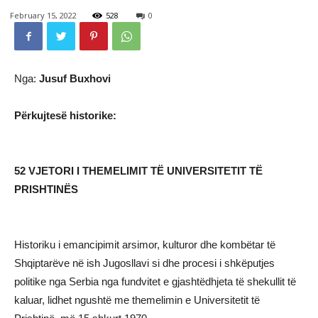
February 15, 2022
528
0
Nga:
Jusuf Buxhovi
Përkujtesë historike:
52 VJETORI I THEMELIMIT TË UNIVERSITETIT TË
PRISHTINËS
Historiku i emancipimit arsimor, kulturor dhe kombëtar të
Shqiptarëve në ish Jugosllavi si dhe procesi i shkëputjes
politike nga Serbia nga fundvitet e gjashtëdhjeta të shekullit të
kaluar, lidhet ngushtë me themelimin e Universitetit të