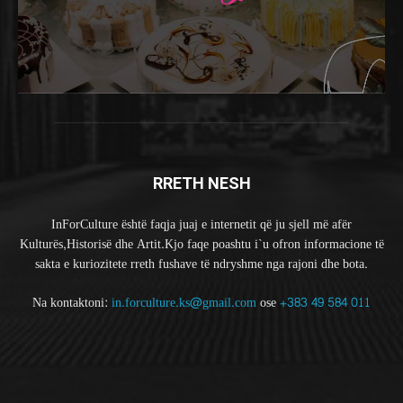
RRETH NESH
InForCulture është faqja juaj e internetit që ju sjell më afër
Kulturës,Historisë dhe Artit.Kjo faqe poashtu i`u ofron informacione të
sakta e kuriozitete rreth fushave të ndryshme nga rajoni dhe bota.
Na kontaktoni:
in.forculture.ks@gmail.com
ose
+383 49 584 011