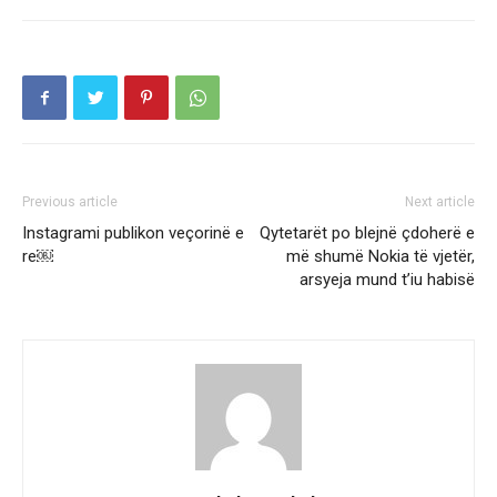
Previous article
Next article
Instagrami publikon veçorinë e
Qytetarët po blejnë çdoherë e
re￼
më shumë Nokia të vjetër,
arsyeja mund t’iu habisë