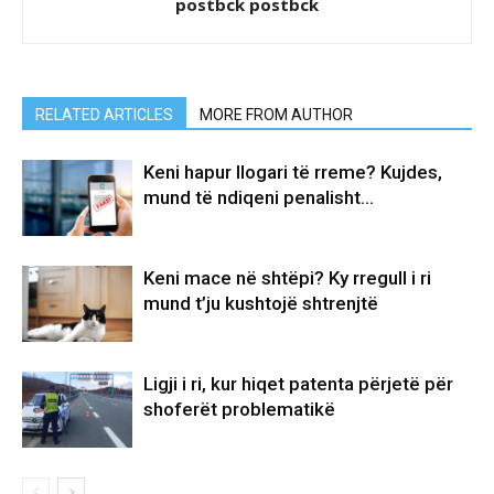
postbck postbck
RELATED ARTICLES
MORE FROM AUTHOR
Keni hapur llogari të rreme? Kujdes,
mund të ndiqeni penalisht…
Keni mace në shtëpi? Ky rregull i ri
mund t’ju kushtojë shtrenjtë
Ligji i ri, kur hiqet patenta përjetë për
shoferët problematikë