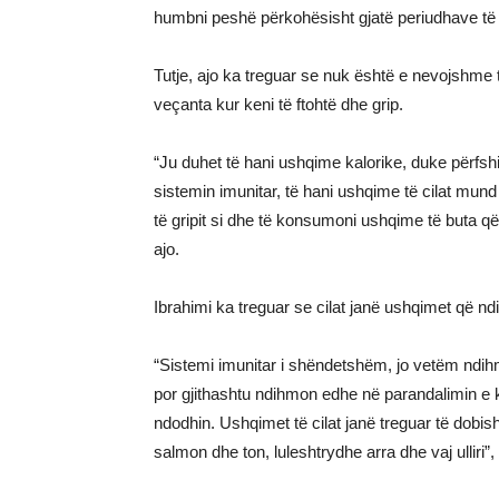
humbni peshë përkohësisht gjatë periudhave të infe
Tutje, ajo ka treguar se nuk është e nevojshme
veçanta kur keni të ftohtë dhe grip.
“Ju duhet të hani ushqime kalorike, duke përfsh
sistemin imunitar, të hani ushqime të cilat mund
të gripit si dhe të konsumoni ushqime të buta që 
ajo.
Ibrahimi ka treguar se cilat janë ushqimet që ndih
“Sistemi imunitar i shëndetshëm, jo vetëm ndihmo
por gjithashtu ndihmon edhe në parandalimin e 
ndodhin. Ushqimet të cilat janë treguar të dobishm
salmon dhe ton, luleshtrydhe arra dhe vaj ulliri”,