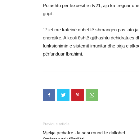
Po ashtu për lexuesit e rtv21, ajo ka treguar dhe 
gripit.
“Pijet me kafeinë duhet të shmangen pasi ato jan
energjike. Alkooli është gjithashtu dehidratues
funksionimin e sistemit imunitar dhe pirja e alko
përfunduar Ibrahimi.
Previous article
Mjekja pediatre: Ja sesi mund të dallohet