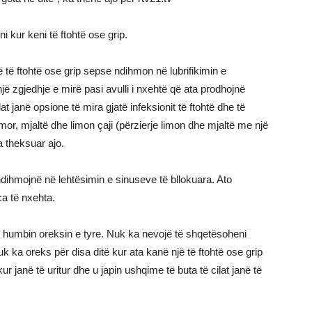
i kur keni të ftohtë ose grip.
jë të ftohtë ose grip sepse ndihmon në lubrifikimin e
një zgjedhje e mirë pasi avulli i nxehtë që ata prodhojnë
at janë opsione të mira gjatë infeksionit të ftohtë dhe të
mor, mjaltë dhe limon çaji (përzierje limon dhe mjaltë me një
a theksuar ajo.
dihmojnë në lehtësimin e sinuseve të bllokuara. Ato
a të nxehta.
sh humbin oreksin e tyre. Nuk ka nevojë të shqetësoheni
k ka oreks për disa ditë kur ata kanë një të ftohtë ose grip
ur janë të uritur dhe u japin ushqime të buta të cilat janë të