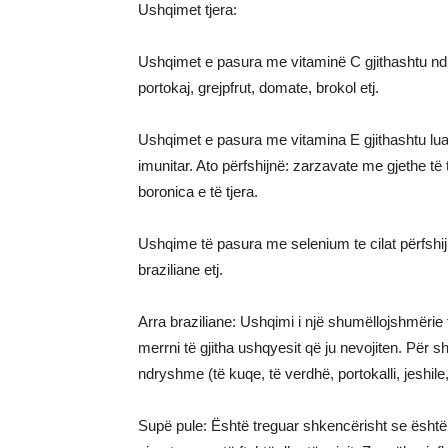
Ushqimet tjera:
Ushqimet e pasura me vitaminë C gjithashtu ndihm
portokaj, grejpfrut, domate, brokol etj.
Ushqimet e pasura me vitamina E gjithashtu lua
imunitar. Ato përfshijnë: zarzavate me gjethe të til
boronica e të tjera.
Ushqime të pasura me selenium te cilat përfshijn
braziliane etj.
Arra braziliane: Ushqimi i një shumëllojshmërie 
merrni të gjitha ushqyesit që ju nevojiten. Për s
ndryshme (të kuqe, të verdhë, portokalli, jeshile, 
Supë pule: Është treguar shkencërisht se është