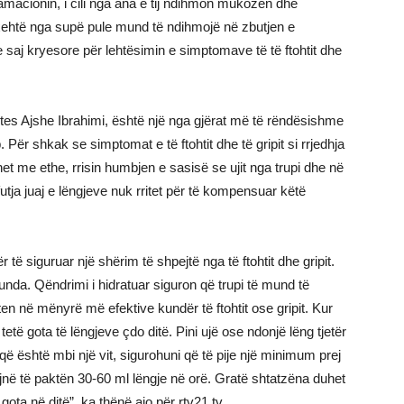
lamacionin, i cili nga ana e tij ndihmon mukozën dhe
nxehtë nga supë pule mund të ndihmojë në zbutjen e
saj kryesore për lehtësimin e simptomave të të ftohtit dhe
stes Ajshe Ibrahimi, është një nga gjërat më të rëndësishme
. Për shkak se simptomat e të ftohtit dhe të gripit si rrjedhja
et me ethe, rrisin humbjen e sasisë se ujit nga trupi dhe në
ja juaj e lëngjeve nuk rritet për të kompensuar këtë
ë siguruar një shërim të shpejtë nga të ftohtit dhe gripit.
nda. Qëndrimi i hidratuar siguron që trupi të mund të
en në mënyrë më efektive kundër të ftohtit ose gripit. Kur
 tetë gota të lëngjeve çdo ditë. Pini ujë ose ndonjë lëng tjetër
ë është mbi një vit, sigurohuni që të pije një minimum prej
ojnë të paktën 30-60 ml lëngje në orë. Gratë shtatzëna duhet
 gota në ditë”, ka thënë ajo për rtv21.tv