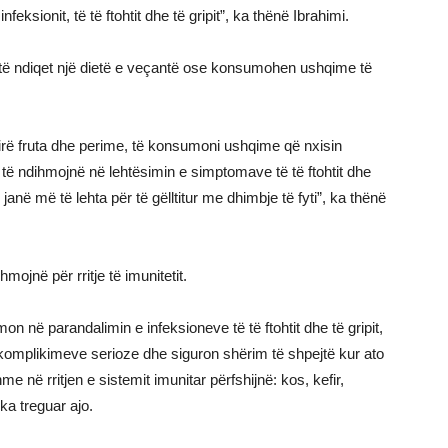
ksionit, të të ftohtit dhe të gripit”, ka thënë Ibrahimi.
 të ndiqet një dietë e veçantë ose konsumohen ushqime të
irë fruta dhe perime, të konsumoni ushqime që nxisin
 të ndihmojnë në lehtësimin e simptomave të të ftohtit dhe
janë më të lehta për të gëlltitur me dhimbje të fyti”, ka thënë
mojnë për rritje të imunitetit.
n në parandalimin e infeksioneve të të ftohtit dhe të gripit,
komplikimeve serioze dhe siguron shërim të shpejtë kur ato
e në rritjen e sistemit imunitar përfshijnë: kos, kefir,
 ka treguar ajo.