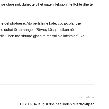
se çfarë nuk duhet të pihet gjatë infeksionit të ftohtë dhe të
ë dehidratuese. Ato përfshijnë kafe, coca-cola, pije
 dhe duhet të shmanget. Përveç kësaj, ndikon në
olit ju bën më shumë gjasa të merrni një infeksion”, ka
Next article
HISTORIA/ Kur, si dhe pse lindën duartrokitjet?