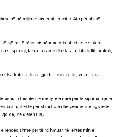
ojnë në rritjen e sistemit imunitar. Ato përfshijnë:
jnë një rol të rëndësishëm në mbështetjen e sistemit
la si spinaqi, lakra, bajame dhe farat e lulediellit, brokoli,
ë: Karkaleca, tuna, gjeldeti, mish pule, vezë, arra
të ushqimit është një mënyrë e mirë për të siguruar që të
hembull, duhet të përfshini fruta dhe perime me ngjyrë të
vjollcë) në dietën tuaj.
 e rëndësishme për të ndihmuar në lehtësimin e