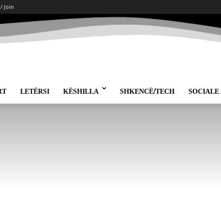
 / Join
RT
LETËRSI
KËSHILLA
SHKENCË/TECH
SOCIALE