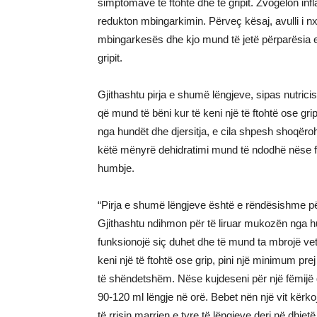
simptomave të ftohtë dhe të gripit. Zvogëlon inf
redukton mbingarkimin. Përveç kësaj, avulli i 
mbingarkesës dhe kjo mund të jetë përparësia e 
gripit.
Gjithashtu pirja e shumë lëngjeve, sipas nutrici
që mund të bëni kur të keni një të ftohtë ose grip
nga hundët dhe djersitja, e cila shpesh shoqëroh
këtë mënyrë dehidratimi mund të ndodhë nëse fut
humbje.
“Pirja e shumë lëngjeve është e rëndësishme për t
Gjithashtu ndihmon për të liruar mukozën nga hu
funksionojë siç duhet dhe të mund ta mbrojë vet
keni një të ftohtë ose grip, pini një minimum prej
të shëndetshëm. Nëse kujdeseni për një fëmijë q
90-120 ml lëngje në orë. Bebet nën një vit kërk
të rrisin marrjen e tyre të lëngjeve deri në dhjetë