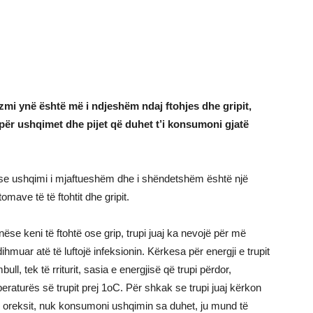
zmi ynë është më i ndjeshëm ndaj ftohjes dhe gripit,
 për ushqimet dhe pijet që duhet t’i konsumoni gjatë
tv se ushqimi i mjaftueshëm dhe i shëndetshëm është një
ave të të ftohtit dhe gripit.
ëse keni të ftohtë ose grip, trupi juaj ka nevojë për më
hmuar atë të luftojë infeksionin. Kërkesa për energji e trupit
ll, tek të rriturit, sasia e energjisë që trupi përdor,
peraturës së trupit prej 1oC. Për shkak se trupi juaj kërkon
oreksit, nuk konsumoni ushqimin sa duhet, ju mund të