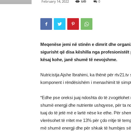
February 14, 2022
649
0
Meqenëse jemi në stinën e dimrit dhe organi
sigurisht që disa këshilla nga profesionistët
kësaj kohe, janë shumë të nevojshme.
Nutricistja Ajshe Ibrahimi, ka thënë për rtv21.
komponent i rëndësishëm i menaxhimit të simptom
“Edhe pse oreksi juaj ndoshta do të zvogëlohet n
shumë energji dhe nutriente ushqyese, për ta ndi
tuaj do të jetë më e lartë nëse ke ethe. Për shembu
vlerësohet të rritet me 13% për çdo rritje të tem
më shumë energji dhe për shkak të humbjes së 