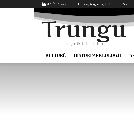
C
Friday, August 7, 2026
Sign in
6.1
Pristina
Trungu
Trungu & InforCulture
KULTURË
HISTORI/ARKEOLOGJI
A