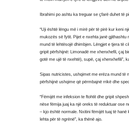
Ibrahimi po ashtu ka treguar se çfarë duhet të pin
“Uji është lëngu më i mirë për të pirë kur keni n
mukozës së fytit. Pijet e nxehta janë gjithashtu 
mund të lehtësojë dhimbjen. Lëngjet e tjera të cil
gripit përfshijnë: Limonadë me xhenxhefil, çaj bi
gotë me ujë të nxehtë), supë, çaj xhenxhefili”, k
Sipas nutricistes, ushqimet me erëza mund të n
përfshijnë ushqime që përmbajnë rrikë dhe spec
“Fëmijët me infeksion te ftohtit dhe gripit shpe
nëse fëmija juaj ka një oreks të reduktuar ose nu
– kjo është normale. Nxitini fëmijët tuaj të hanë k
lehta për të ngrënë”, ka thënë ajo.