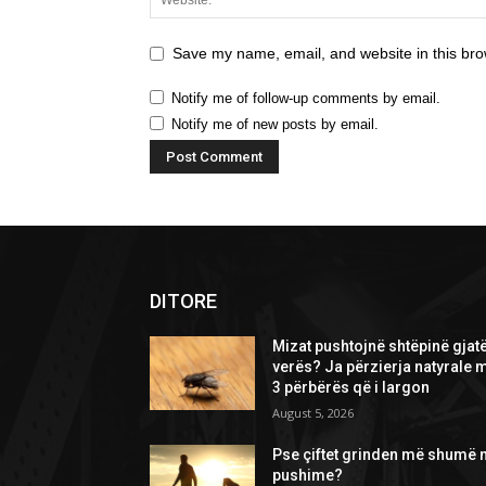
Save my name, email, and website in this bro
Notify me of follow-up comments by email.
Notify me of new posts by email.
DITORE
Mizat pushtojnë shtëpinë gjat
verës? Ja përzierja natyrale 
3 përbërës që i largon
August 5, 2026
Pse çiftet grinden më shumë 
pushime?