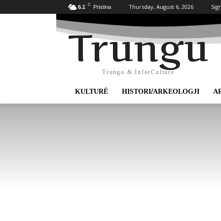
C
Thursday, August 6, 2026
Sign
6.1
Pristina
Trungu
Trungu & InforCulture
KULTURË
HISTORI/ARKEOLOGJI
A