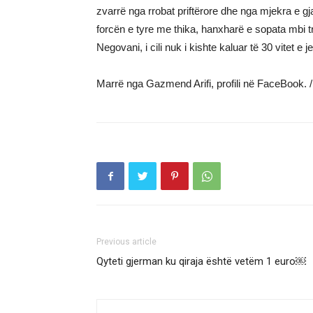
zvarrë nga rrobat priftërore dhe nga mjekra e 
forcën e tyre me thika, hanxharë e sopata mbi tr
Negovani, i cili nuk i kishte kaluar të 30 vitet e je
Marrë nga Gazmend Arifi, profili në FaceBook. /
Previous article
Qyteti gjerman ku qiraja është vetëm 1 euro￼