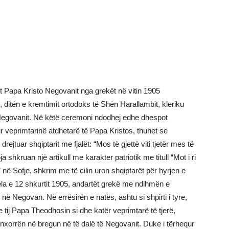
it Papa Kristo Negovanit nga grekët në vitin 1905
05, ditën e kremtimit ortodoks të Shën Harallambit, kleriku
 Negovanit. Në këtë ceremoni ndodhej edhe dhespot
ur veprimtarinë atdhetarë të Papa Kristos, thuhet se
drejtuar shqiptarit me fjalët: “Mos të gjettë viti tjetër mes të
 shkruan një artikull me karakter patriotik me titull “Mot i ri
 në Sofje, shkrim me të cilin uron shqiptarët për hyrjen e
iela e 12 shkurtit 1905, andartët grekë me ndihmën e
ë Negovan. Në errësirën e natës, ashtu si shpirti i tyre,
 tij Papa Theodhosin si dhe katër veprimtarë të tjerë,
nxorrën në bregun në të dalë të Negovanit. Duke i tërhequr