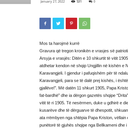
January 27, 2022
531
0
Mos ta harojmë kurrë
Gravura që tregon kronikën e vrasjes së patriot
Arsyja e vrasjës: Ditën e 10 shkurtit të vitit 19
atdhetar kendon në shqip Ungjillin në kishën e
Karavangjeli. I gjendur i pafuqishëm për të ndal
Karavangjeli, para se të dalë prej kishës, i është 
gjallëve!”. Më datën 11 shkurt 1905, Papa Kristoja
fat-bardhë” dhe ia dërgon gazetës shqipe “Drita”
vitit të ri 1905. Të nesërmen, duke u gdhirë e d
kusarëve dhe të dërguarve të dhespotit, shkuan n
ata rrëmbyen nga shtëpia Papa Kriston, vëllain e
punëtorë të gjuhës shqipe nga Bellkameni dhe i 