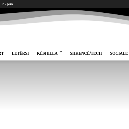
 in / Join
RT
LETËRSI
KËSHILLA
SHKENCË/TECH
SOCIALE