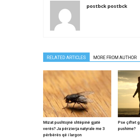
postbck postbck
RELATED ARTICLES
MORE FROM AUTHOR
Mizat pushtojnë shtëpinë gjatë
Pse çiftet 
verës? Ja përzierja natyrale me 3
pushime?
përbërës që i largon