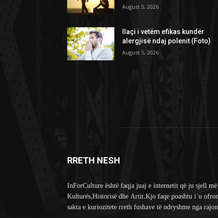
August 5, 2026
Ilaçi i vetëm efikas kundër
alergjisë ndaj polenit (Foto)
August 5, 2026
RRETH NESH
InForCulture është faqja juaj e internetit që ju sjell më
Kulturës,Historisë dhe Artit.Kjo faqe poashtu i`u ofro
sakta e kuriozitete rreth fushave të ndryshme nga rajon