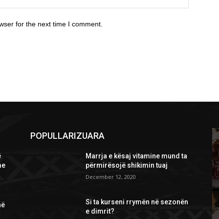
wser for the next time I comment.
POPULLARIZUARA
ë
Marrja e kësaj vitamine mund ta
me
përmirësojë shikimin tuaj
December 12, 2020
Si ta kurseni rrymën në sezonën
në
e dimrit?