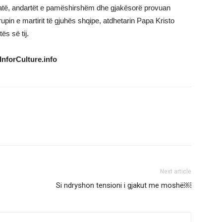
gjatë, andartët e pamëshirshëm dhe gjakësorë provuan
upin e martirit të gjuhës shqipe, atdhetarin Papa Kristo
tës së tij.
InforCulture.info
Next article
Si ndryshon tensioni i gjakut me moshë￼