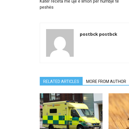
Katër receta me ujë e limon për humbje të
peshës
postbck postbck
RELATED ARTICLES
MORE FROM AUTHOR