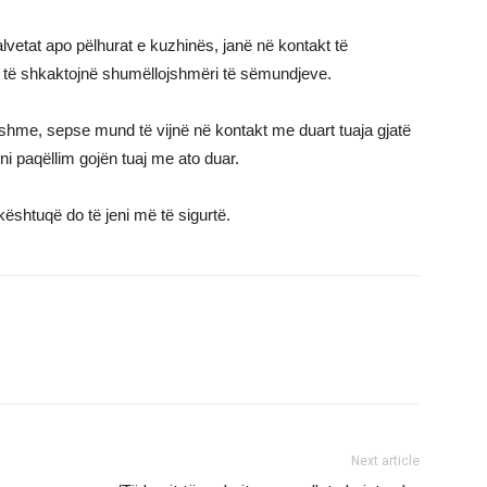
alvetat apo pëlhurat e kuzhinës, janë në kontakt të
nd të shkaktojnë shumëllojshmëri të sëmundjeve.
kshme, sepse mund të vijnë në kontakt me duart tuaja gjatë
ni paqëllim gojën tuaj me ato duar.
 kështuqë do të jeni më të sigurtë.
Next article