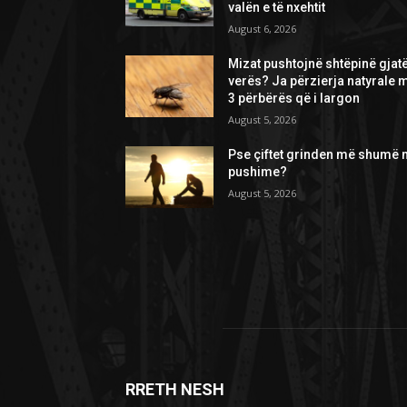
valën e të nxehtit
August 6, 2026
Mizat pushtojnë shtëpinë gjat
verës? Ja përzierja natyrale 
3 përbërës që i largon
August 5, 2026
Pse çiftet grinden më shumë 
pushime?
August 5, 2026
RRETH NESH