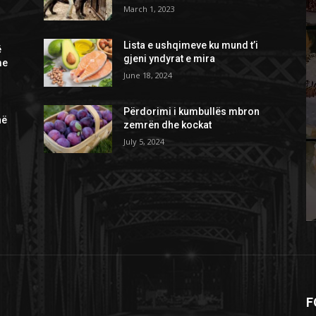
March 1, 2023
Lista e ushqimeve ku mund t’i
ë
gjeni yndyrat e mira
me
June 18, 2024
Përdorimi i kumbullës mbron
në
zemrën dhe kockat
July 5, 2024
F