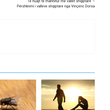
‘Të huajt të mahnitur me vallet shqiptare’ –
Përshkrimi i valleve shqiptare nga Vinçenc Dorsa