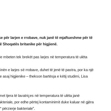
 për larjen e rrobave, nuk janë të mjaftueshme për të
të Shoqatës britanike për higjienë.
le mbeten tek brekët pas larjes në temperatura të ulëta
nën e larjes së rrobave, duhet të jenë të pastra, por ka një
asaj higjienike – thekson bartësja e këtij studimi, Lisa
t tjera të lavatriçes në temperatura të ulëta janë
teriale, por edhe përtej kontaminimit duke kaluar në gjëra
 përzierje bakteriale”.