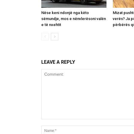
Nëse keni ndonjë nga këto
Mizat pusht
sëmundje, mos e nënvlerësoni valën
verës? Ja p
e të nxehtit
përbërës që
LEAVE A REPLY