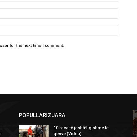
wser for the next time I comment.
POPULLARIZUARA
10 raca të jashtëligjshme të
i
qenve (Video)