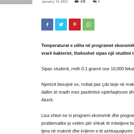
January 14, 2022
478
0
Temperaturat e ulëta në programet ekonomike
vrarë bakteriet, theksohet sipas një studimi 
Sipas studimit, rreth 0.1 gramë ose 10,000 feka
Njerëzit besojnë se, rrobat pas çdo larje në maki
dallim të madh mes pastërtisë sipërfaqësore dhe 
Akerli.
Lisa shton se si programi ekonomik dhe programe
problematike jo vetëm për shkak të mbetjeve bak
tjera në makinë dhe krijimin e të ashtuquajturës “