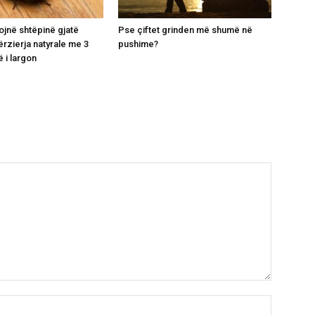
ojnë shtëpinë gjatë
Pse çiftet grinden më shumë në
ërzierja natyrale me 3
pushime?
 i largon