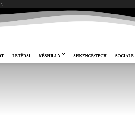
 / Join
RT
LETËRSI
KËSHILLA
SHKENCË/TECH
SOCIALE