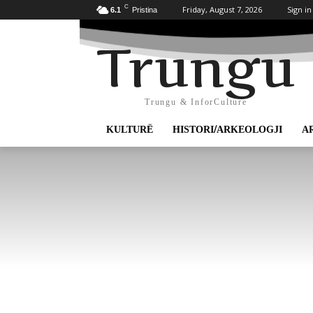
C
Friday, August 7, 2026
Sign in
6.1
Pristina
Trungu
Trungu & InforCulture
KULTURË
HISTORI/ARKEOLOGJI
A