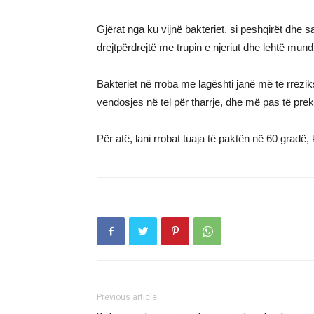
Gjërat nga ku vijnë bakteriet, si peshqirët dhe s
drejtpërdrejtë me trupin e njeriut dhe lehtë mu
Bakteriet në rroba me lagështi janë më të rrezi
vendosjes në tel për tharrje, dhe më pas të prek
Për atë, lani rrobat tuaja të paktën në 60 gradë,
Previous article