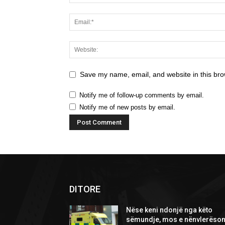
Save my name, email, and website in this bro
Notify me of follow-up comments by email.
Notify me of new posts by email.
DITORE
Nëse keni ndonjë nga këto
sëmundje, mos e nënvlerëson