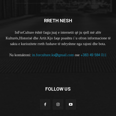
RRETH NESH
InForCulture është faqja juaj e internetit që ju sjell më afër
Kulturës,Historisë dhe Artit.Kjo faqe poashtu i`u ofron informacione të
sakta e kuriozitete rreth fushave të ndryshme nga rajoni dhe bota.
Na kontaktoni:
in.forculture.ks@gmail.com
ose
+383 49 584 011
FOLLOW US