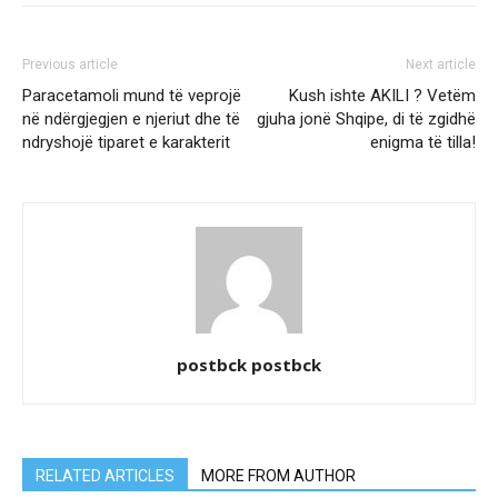
Previous article
Next article
Paracetamoli mund të veprojë
Kush ishte AKILI ? Vetëm
në ndërgjegjen e njeriut dhe të
gjuha jonë Shqipe, di të zgidhë
ndryshojë tiparet e karakterit
enigma të tilla!
postbck postbck
RELATED ARTICLES
MORE FROM AUTHOR