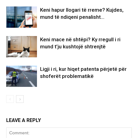
Keni hapur llogari të rreme? Kujdes,
mund të ndiqeni penalisht…
Keni mace në shtëpi? Ky rregull i ri
mund t’ju kushtojë shtrenjtë
Ligji i ri, kur hiqet patenta përjetë për
shoferët problematikë
LEAVE A REPLY