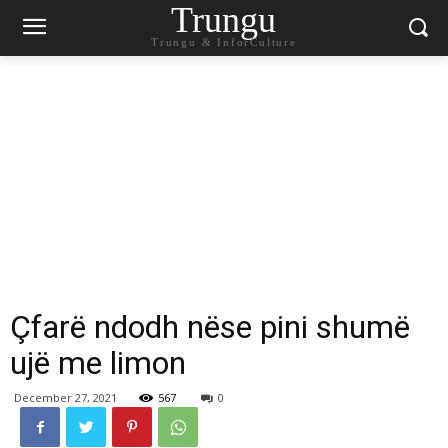
Trungu
Trungu & InforCulture
Çfarë ndodh nëse pini shumë
ujë me limon
December 27, 2021
567
0