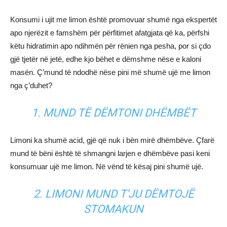
Konsumi i ujit me limon është promovuar shumë nga ekspertët
apo njerëzit e famshëm për përfitimet afatgjata që ka, përfshi
këtu hidratimin apo ndihmën për rënien nga pesha, por si çdo
gjë tjetër në jetë, edhe kjo bëhet e dëmshme nëse e kaloni
masën. Ç’mund të ndodhë nëse pini më shumë ujë me limon
nga ç’duhet?
1. MUND TË DËMTONI DHËMBËT
Limoni ka shumë acid, gjë që nuk i bën mirë dhëmbëve. Çfarë
mund të bëni është të shmangni larjen e dhëmbëve pasi keni
konsumuar ujë me limon. Në vënd të kësaj pini shumë ujë.
2. LIMONI MUND T’JU DËMTOJË
STOMAKUN