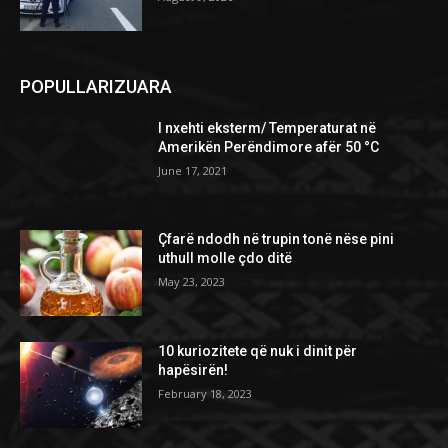
POPULLARIZUARA
I nxehti eksterm/ Temperaturat në
Amerikën Perëndimore afër 50 °C
June 17, 2021
Çfarë ndodh në trupin tonë nëse pini
uthull molle çdo ditë
May 23, 2023
10 kuriozitete që nuk i dinit për
hapësirën!
February 18, 2023