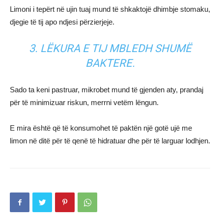
Limoni i tepërt në ujin tuaj mund të shkaktojë dhimbje stomaku,
djegie të tij apo ndjesi përzierjeje.
3. LËKURA E TIJ MBLEDH SHUMË
BAKTERE.
Sado ta keni pastruar, mikrobet mund të gjenden aty, prandaj
për të minimizuar riskun, merrni vetëm lëngun.
E mira është që të konsumohet të paktën një gotë ujë me
limon në ditë për të qenë të hidratuar dhe për të larguar lodhjen.