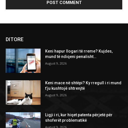
DITORE
Keni hapur llogari të rreme? Kujdes,
mund të ndiqeni penalisht…
August 9, 2026
Keni mace në shtëpi? Ky rregull i ri mund
t’ju kushtojë shtrenjtë
August 9, 2026
Ligji i ri, kur hiqet patenta përjetë për
shoferët problematikë
August 9, 2026