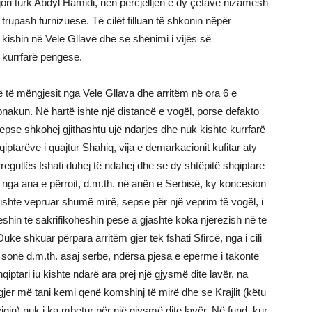
jori turk Abdyl Hamidi, nën përcjelljen e dy çetave nizamësh
trupash furnizuese. Të cilët filluan të shkonin nëpër
 kishin në Vele Gllavë dhe se shënimi i vijës së
a kurrfarë pengese.
 të mëngjesit nga Vele Gllava dhe arritëm në ora 6 e
akun. Në hartë ishte një distancë e vogël, porse defakto
se shkohej gjithashtu ujë ndarjes dhe nuk kishte kurrfarë
iptarëve i quajtur Shahiq, vija e demarkacionit kufitar aty
gullës fshati duhej të ndahej dhe se dy shtëpitë shqiptare
ur nga ana e përroit, d.m.th. në anën e Serbisë, ky koncesion
ishte vepruar shumë mirë, sepse për një veprim të vogël, i
eshin të sakrifikoheshin pesë a gjashtë koka njerëzish në të
uke shkuar përpara arritëm gjer tek fshati Sfircë, nga i cili
 sonë d.m.th. asaj serbe, ndërsa pjesa e epërme i takonte
qiptari iu kishte ndarë ara prej një gjysmë dite lavër, na
gjer më tani kemi qenë komshinj të mirë dhe se Krajlit (këtu
iqin) nuk i ka mbetur për një gjysmë dite lavër. Në fund, kur