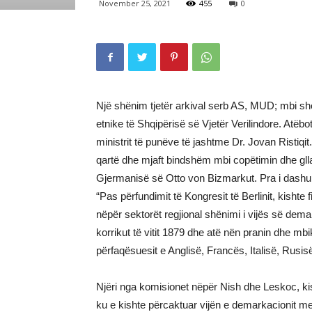
November 25, 2021
455
0
Një shënim tjetër arkival serb AS, MUD; mbi shën
etnike të Shqipërisë së Vjetër Verilindore. Atëb
ministrit të punëve të jashtme Dr. Jovan Ristiqit.
qartë dhe mjaft bindshëm mbi copëtimin dhe gllab
Gjermanisë së Otto von Bizmarkut. Pra i dashur
“Pas përfundimit të Kongresit të Berlinit, kishte
nëpër sektorët regjional shënimi i vijës së demark
korrikut të vitit 1879 dhe atë nën pranin dhe m
përfaqësuesit e Anglisë, Francës, Italisë, Rusis
Njëri nga komisionet nëpër Nish dhe Leskoc, kish
ku e kishte përcaktuar vijën e demarkacionit mes