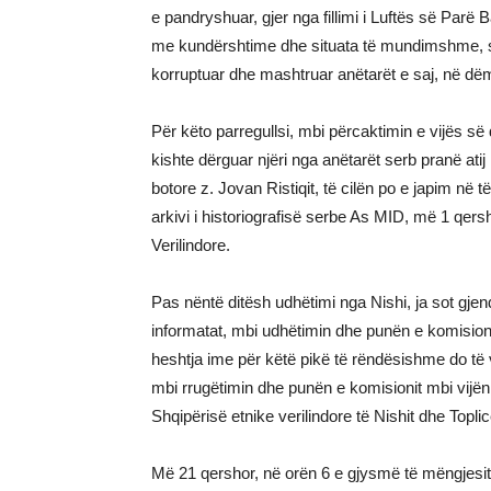
e pandryshuar, gjer nga fillimi i Luftës së Parë 
me kundërshtime dhe situata të mundimshme, sh
korruptuar dhe mashtruar anëtarët e saj, në dëm 
Për këto parregullsi, mbi përcaktimin e vijës së d
kishte dërguar njëri nga anëtarët serb pranë atij
botore z. Jovan Ristiqit, të cilën po e japim në t
arkivi i historiografisë serbe As MID, më 1 qersh
Verilindore.
Pas nëntë ditësh udhëtimi nga Nishi, ja sot gje
informatat, mbi udhëtimin dhe punën e komisionit
heshtja ime për këtë pikë të rëndësishme do të 
mbi rrugëtimin dhe punën e komisionit mbi vijën e
Shqipërisë etnike verilindore të Nishit dhe Toplic
Më 21 qershor, në orën 6 e gjysmë të mëngjesit