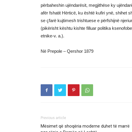
përbaheshin ujëndarësit, megjithëse ky ujëndarës
afër fshatit Hërticë, ku është kufiri ynë, shihe
se çfarë kujtimesh trishtuese e përfshijnë njeri
(pikërisht kështu kishte filluar politika ksenof
etnike-v. a.).
Në Prepole – Qershor 1879
Previous article
Mësimet që shoqëria moderne duhet të marrë