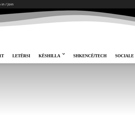
 in / Join
RT
LETËRSI
KËSHILLA
SHKENCË/TECH
SOCIALE