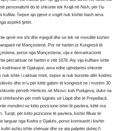
të personalisht do të shkonte tek Krajli në Nish, për t’iu
hi kufitar. Sepse ajo pjesë e vogël nuk kishte bash ama
ga aspekti tjetër.
shte qenë me shi dhe mjegull dhe se tek në mesditë kishim
araparë në Mançestenë. Por në hartën (e Kongresit të
ançestena, porse nga Mançestena, vija e demarkacionit
te përcaktuar në hartën e vitit 1878. Aty vija kufitare ishte
th kodrinave të Gjakajve, ama edhe ujëndarësi shkonte
k nuk ishte i caktuar mirë, sepse ai nuk buronte afër kodrës
asilevës dhe m’u për këtë gabim të kongresit ne i morëm 30
në shkonte përreth Hërticës në Mirovc kah Podujeva, duke na
 shtriheshin për rreth luginës së Llapit dhe të Prepellacit.
e mendimi se këto pozicione ishin të pavlera, këtë ma
 Turqit, për këto pozicione të pavlera, kishin filluar të
shte larguar nga Kodra e Gjakës, porse komisarët i kishin
ufiri ashtu ishte shënuar dhe se ata patjetër duhej t’i