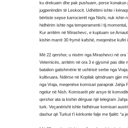
ku drekuam dhe pak pushuam, porse konakun për
jugperëndim të Leskocit. Udhëtimi ishte i këna
bërtiste sepse karrocierët nga Nishi, nuk ishin 
hidhërim ishte nga temperamenti i tij momental,
Kur arritëm në Mirashevc, e kuptuam se Arnautët-
kishin marrë 30 frymë kafshë, meqenëse kufiri is
Më 22 qershor, u nisëm nga Mirashevci në ora 7
Veternicës, arritëm në ora 3 e gjysmë pas dite n
batalion gatishmërie të ushtrisë serbe nga Vraja,
kultivuara. Ndërse në Kopilak qëndruam gjer më 25
nga Vraja, meqenëse komisari paraprak Jahja Pa
ngelur në Nish. Komisarët për arsye të komodite
qershor ata ia kishin dërguar një telegram Jahj
turk. Veçanërisht ishte hidhëruar komisari aust
dashur që Turkut t’i kërkonte falje me fjalët: “a 