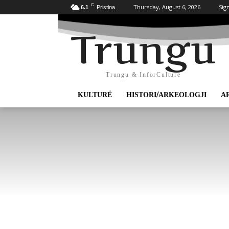
C
Thursday, August 6, 2026
Sign
6.1
Pristina
Trungu
Trungu & InforCulture
KULTURË
HISTORI/ARKEOLOGJI
A