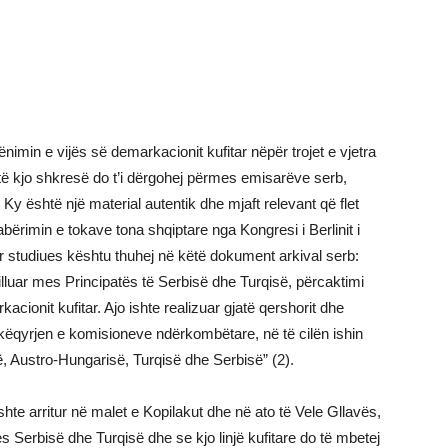
imin e vijës së demarkacionit kufitar nëpër trojet e vjetra
otë kjo shkresë do t’i dërgohej përmes emisarëve serb,
 Ky është një material autentik dhe mjaft relevant që flet
ërimin e tokave tona shqiptare nga Kongresi i Berlinit i
 studiues kështu thuhej në këtë dokument arkival serb:
 filluar mes Principatës të Serbisë dhe Turqisë, përcaktimi
acionit kufitar. Ajo ishte realizuar gjatë qershorit dhe
bikëqyrjen e komisioneve ndërkombëtare, në të cilën ishin
ë, Austro-Hungarisë, Turqisë dhe Serbisë” (2).
te arritur në malet e Kopilakut dhe në ato të Vele Gllavës,
 Serbisë dhe Turqisë dhe se kjo linjë kufitare do të mbetej