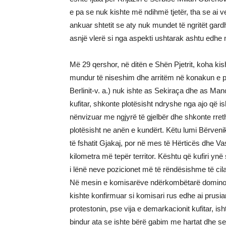
e pa se nuk kishte më ndihmë tjetër, tha se ai ve
ankuar shtetit se aty nuk mundet të ngritët gard
asnjë vlerë si nga aspekti ushtarak ashtu edhe n
Më 29 qershor, në ditën e Shën Pjetrit, koha ki
mundur të niseshim dhe arritëm në konakun e p
Berlinit-v. a.) nuk ishte as Sekiraça dhe as M
kufitar, shkonte plotësisht ndryshe nga ajo që ish
nënvizuar me ngjyrë të gjelbër dhe shkonte rre
plotësisht ne anën e kundërt. Këtu lumi Bërveni
të fshatit Gjakaj, por në mes të Hërticës dhe V
kilometra më tepër territor. Kështu që kufiri y
i lënë neve pozicionet më të rëndësishme të cilat
Në mesin e komisarëve ndërkombëtarë dominont
kishte konfirmuar si komisari rus edhe ai prusian.
protestonin, pse vija e demarkacionit kufitar, i
bindur ata se ishte bërë gabim me hartat dhe se k