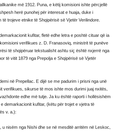
Ballkanike më 1912. Puna, e këtij komisioni ishte përcjellë
pesh herë punohej për interesat e huaja, duke i
të trojeve etnike të Shqipërisë së Vjetër Verilindore.
emarkacionit kufitar, fletë edhe letra e poshtë cituar që ia
 komisioni verifikues z. D. Franasoviq, ministrit të punëve
ërësi të shqipëruar tekstualisht ashtu siç është nxjerrë nga
or të vitit 1879 nga Prepolja e Shqipërisë së Vjetër
ndemi në Prepellac. E dijë se me padurim i prisni nga unë
 verifikues, sikurse të mos ishte mos durimi juaj nxitës,
vazhdonte edhe më tutje. Ja ku është raporti i hollësishëm
 demarkacionit kufitar, (këtu për trojet e vjetra të
ës v. a.):
, u nisëm nga Nishi dhe se në mesditë arritëm në Leskoc,