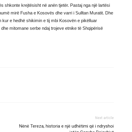
 shkonte krejtësisht në anën tjetër. Pastaj nga një lartësi
t shumë mirë Fusha e Kosovës dhe varri i Sulltan Muratit. Dhe
un kur e hedhë shikimin e tij mbi Kosovën e pikëlluar
obe dhe mitomane serbe ndaj trojeve etnike të Shqipërisë
Next article
Nënë Tereza, historia e një udhëtimi që i ndryshoi