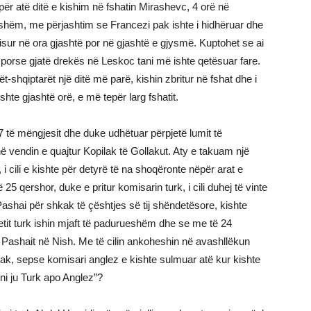
 atë ditë e kishim në fshatin Mirashevc, 4 orë në
qshëm, me përjashtim se Francezi pak ishte i hidhëruar dhe
nisur në ora gjashtë por në gjashtë e gjysmë. Kuptohet se ai
 porse gjatë drekës në Leskoc tani më ishte qetësuar fare.
shqiptarët një ditë më parë, kishin zbritur në fshat dhe i
hte gjashtë orë, e më tepër larg fshatit.
 të mëngjesit dhe duke udhëtuar përpjetë lumit të
ë vendin e quajtur Kopilak të Gollakut. Aty e takuam një
 i cili e kishte për detyrë të na shoqëronte nëpër arat e
 qershor, duke e pritur komisarin turk, i cili duhej të vinte
shai për shkak të çështjes së tij shëndetësore, kishte
tit turk ishin mjaft të padurueshëm dhe se me të 24
a Pashait në Nish. Me të cilin ankoheshin në avashllëkun
riak, sepse komisari anglez e kishte sulmuar atë kur kishte
jeni ju Turk apo Anglez”?