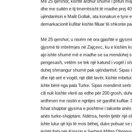
Më 25 qershor, kishte ardhur shumë i prituri ma
dhe me suitën e tij tmerrësisht të madhe prej 40 
ujëndarësin e Malit Gollak, ata konakun e tyre e
demarkacionit kufitar kishte filluar të shkonte p
Më 25 qershor, u nisëm në ora gjashtë e gjysmë
gjysmë të mbrëmjes në Zajçevc, ku e kishim kon
ajo ishte shumë më e madhe se sa mendohej sep
pengesash, vetëm se tek një katund i vogël i shq
duhej shmangur shumë pak ujëndarësit. Sipas rre
dhe një arë e vogël, një ditë lavër, kishte mbet
ishte bërë nga pala Turke. Sipas mendimit serb 
cili nuk kishte vlerë as edhe për 200 grosh, duh
ardhmen me rastin e ngritjes së gardhit kufitar. D
fshat shqiptar gjysma e poshtme i takonte anës
anës turke-shqiptare. Ndërsa, herën tjetër një sh
ishte lutur që kjo të mos bëhej, duke pohuar se 
është fjala për Knjazin e Serbisë Millan Obrenov