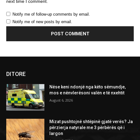
next time I comment.
Notify me of follow-up comments by email.
Notify me of new posts by email.
DITORE
Nëse keni ndonjë nga këto sëmundje,
mos e nënvlerësoni valën e të nxehtit
August 6, 2026
Mizat pushtojnë shtëpinë gjatë verës? Ja
përzierja natyrale me 3 përbërës që i
largon