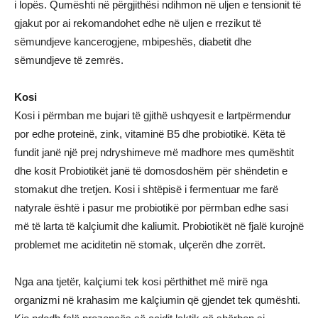
i lopës. Qumështi në përgjithësi ndihmon në uljen e tensionit të
gjakut por ai rekomandohet edhe në uljen e rrezikut të
sëmundjeve kancerogjene, mbipeshës, diabetit dhe
sëmundjeve të zemrës.
Kosi
Kosi i përmban me bujari të gjithë ushqyesit e lartpërmendur
por edhe proteinë, zink, vitaminë B5 dhe probiotikë. Këta të
fundit janë një prej ndryshimeve më madhore mes qumështit
dhe kosit Probiotikët janë të domosdoshëm për shëndetin e
stomakut dhe tretjen. Kosi i shtëpisë i fermentuar me farë
natyrale është i pasur me probiotikë por përmban edhe sasi
më të larta të kalçiumit dhe kaliumit. Probiotikët në fjalë kurojnë
problemet me aciditetin në stomak, ulçerën dhe zorrët.
Nga ana tjetër, kalçiumi tek kosi përthithet më mirë nga
organizmi në krahasim me kalçiumin që gjendet tek qumështi.