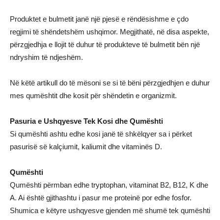
Produktet e bulmetit janë një pjesë e rëndësishme e çdo
regjimi të shëndetshëm ushqimor. Megjithatë, në disa aspekte,
përzgjedhja e llojit të duhur të produkteve të bulmetit bën një
ndryshim të ndjeshëm.
Në këtë artikull do të mësoni se si të bëni përzgjedhjen e duhur
mes qumështit dhe kosit për shëndetin e organizmit.
Pasuria e Ushqyesve Tek Kosi dhe Qumështi
Si qumështi ashtu edhe kosi janë të shkëlqyer sa i përket
pasurisë së kalçiumit, kaliumit dhe vitaminës D.
Qumështi
Qumështi përmban edhe tryptophan, vitaminat B2, B12, K dhe
A. Ai është gjithashtu i pasur me proteinë por edhe fosfor.
Shumica e këtyre ushqyesve gjenden më shumë tek qumështi