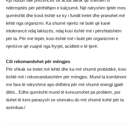
Kjo ndodh falë prezencës së acidit laktik që shërben si
ndërmjetës për përthithjen e kalçiumit. Një ndryshim tjetër mes
qumështit dhe kosit është se ky i fundit tretet dhe pranohet më
lehtë nga organizmi. Ka shumë njerëz në botë që kanë
intolerancë ndaj laktozës, ndaj kosi është më i përshtatshëm
për ta. Për më tepër, kosi është më i butë për organizmin e
njerëzve që vuajnë nga fryrjet, aciditeti e të tjerë.
Cili rekomandohet për mëngjes
Për shkak se tretet më lehtë dhe ka më shumë probiotikë, kosi
është më i rekomandueshëm për mëngjes. Mund ta kombinoni
me fara të ndryshme apo drithëra për më shumë energji gjatë
ditës.. Edhe qumështi mund të konsumohet pa problem, por
duhet të keni parasysh se stomaku do më shumë kohë për ta
asimiluar./