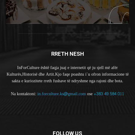
RRETH NESH
InForCulture është faqja juaj e internetit që ju sjell më afër
Kulturës,Historisë dhe Artit.Kjo faqe poashtu i`u ofron informacione të
sakta e kuriozitete rreth fushave të ndryshme nga rajoni dhe bota.
Na kontaktoni:
in.forculture.ks@gmail.com
ose
+383 49 584 011
FOLLOW US