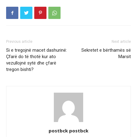
Previous article
Next article
Si e tregojnë macet dashurinë:
Sekretet e bërthamës së
Çfarë do të thotë kur ato
Marsit
vezullojnë sytë dhe çfarë
tregon bishti?
postbck postbck