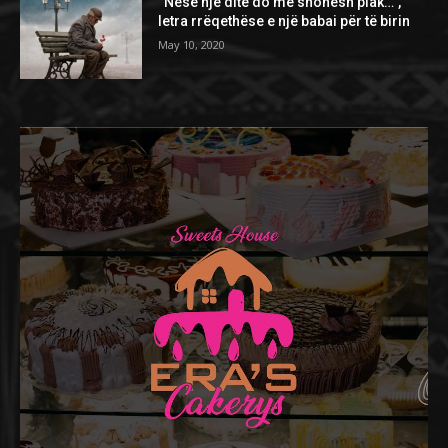
“Nëse një ditë do më shohësh plak…”,
letra rrëqethëse e një babai për të birin
May 10, 2020