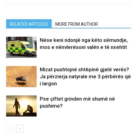
RELATED ARTICLES
MORE FROM AUTHOR
Nëse keni ndonjë nga këto sëmundje,
mos e nënvlerësoni valën e të nxehtit
Mizat pushtojnë shtëpinë gjatë verës?
Ja përzierja natyrale me 3 përbërës që
i largon
Pse çiftet grinden më shumë në
pushime?