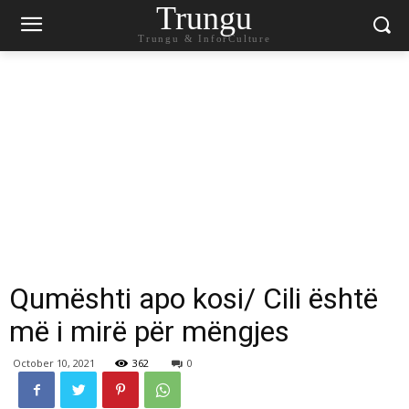
Trungu
Trungu & InforCulture
Qumështi apo kosi/ Cili është
më i mirë për mëngjes
October 10, 2021
362
0