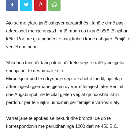
Ajo se me çfarë janë ushqyer paraardhësit tanë e dimë pasi
arkeologët me një angazhim të madh na i kanë bërë të njohur
këtë .Por me çka prindërit e asaj kohe i kanë ushqyer fëmijët e
vegjël dhe bebet.
Shkenca tani për tani pak di për këtë sepse rrallë janë gjetur
shenja për të dëshmuar këtë.
Mirpo kjo mund të ndryshojë sepse kohët e fundit, një ekip
arkeologësh gjermanë gjetën dy varre fëmijësh afër Berlinit
dhe Augsburgut, në të cilat gjetën veglat që ndoshta ishin
përdorur për të ruajtur ushqimin për fëmijët e varrosur aty.
Varret janë të epokës së hekurit dhe bronzit, që do të
korrespondonin me periudhën nga 1200 deri në 450 B.C.