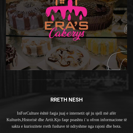
RRETH NESH
InForCulture është faqja juaj e internetit që ju sjell më afër
Kulturës,Historisë dhe Artit.Kjo faqe poashtu i`u ofron informacione të
sakta e kuriozitete rreth fushave të ndryshme nga rajoni dhe bota.