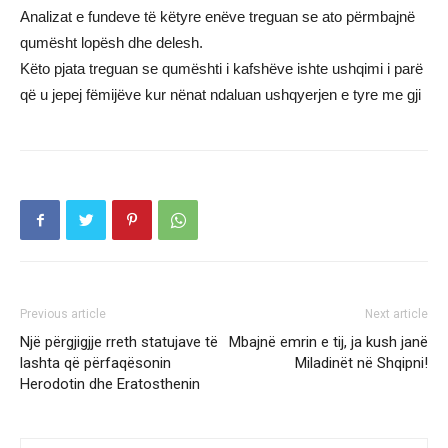
Analizat e fundeve të këtyre enëve treguan se ato përmbajnë
qumësht lopësh dhe delesh.
Këto pjata treguan se qumështi i kafshëve ishte ushqimi i parë
që u jepej fëmijëve kur nënat ndaluan ushqyerjen e tyre me gji
Previous article
Next article
Një përgjigjje rreth statujave të
Mbajnë emrin e tij, ja kush janë
lashta që përfaqësonin
Miladinët në Shqipni!
Herodotin dhe Eratosthenin