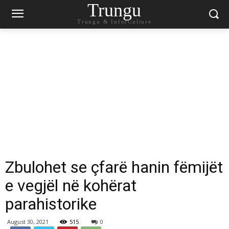
Trungu
Trungu & InforCulture
Zbulohet se çfarë hanin fëmijët
e vegjël në kohërat
parahistorike
August 30, 2021
515
0