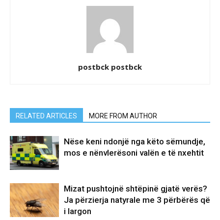
postbck postbck
RELATED ARTICLES
MORE FROM AUTHOR
Nëse keni ndonjë nga këto sëmundje,
mos e nënvlerësoni valën e të nxehtit
Mizat pushtojnë shtëpinë gjatë verës?
Ja përzierja natyrale me 3 përbërës që
i largon