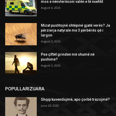
mos e nënvlerësoni valën e të nxehtit
August 6, 2026
Mizat pushtojnë shtëpinë gjatë verës? Ja
përzierja natyrale me 3 përbërës që i
largon
August 5, 2026
Pse çiftet grinden më shumë në
pushime?
August 5, 2026
POPULLARIZUARA
Shqip kuvendojmë, apo çorbë trazojmë?
June 25, 2020