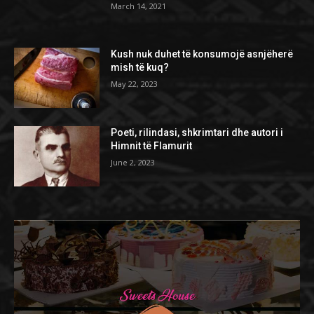
March 14, 2021
Kush nuk duhet të konsumojë asnjëherë
mish të kuq?
May 22, 2023
Poeti, rilindasi, shkrimtari dhe autori i
Himnit të Flamurit
June 2, 2023