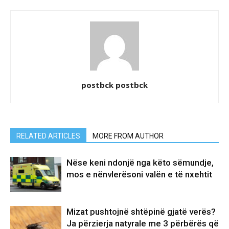
postbck postbck
RELATED ARTICLES
MORE FROM AUTHOR
Nëse keni ndonjë nga këto sëmundje,
mos e nënvlerësoni valën e të nxehtit
Mizat pushtojnë shtëpinë gjatë verës?
Ja përzierja natyrale me 3 përbërës që