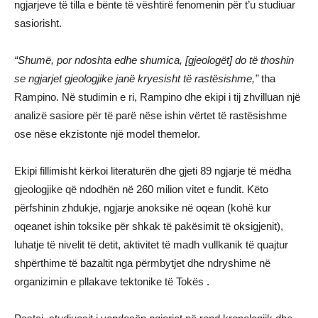
ngjarjeve të tilla e bënte të vështirë fenomenin për t’u studiuar
sasiorisht.
“Shumë, por ndoshta edhe shumica, [gjeologët] do të thoshin
se ngjarjet gjeologjike janë kryesisht të rastësishme,”
tha
Rampino. Në studimin e ri, Rampino dhe ekipi i tij zhvilluan një
analizë sasiore për të parë nëse ishin vërtet të rastësishme
ose nëse ekzistonte një model themelor.
Ekipi fillimisht kërkoi literaturën dhe gjeti 89 ngjarje të mëdha
gjeologjike që ndodhën në 260 milion vitet e fundit. Këto
përfshinin zhdukje, ngjarje anoksike në oqean (kohë kur
oqeanet ishin toksike për shkak të pakësimit të oksigjenit),
luhatje të nivelit të detit, aktivitet të madh vullkanik të quajtur
shpërthime të bazaltit nga përmbytjet dhe ndryshime në
organizimin e pllakave tektonike të Tokës .