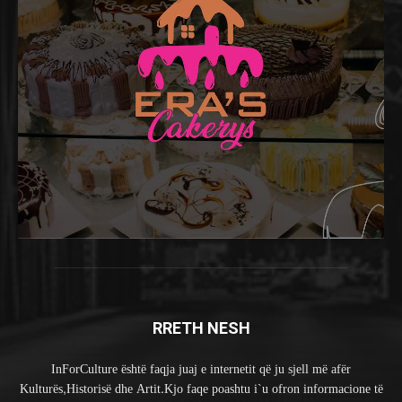
RRETH NESH
InForCulture është faqja juaj e internetit që ju sjell më afër
Kulturës,Historisë dhe Artit.Kjo faqe poashtu i`u ofron informacione të