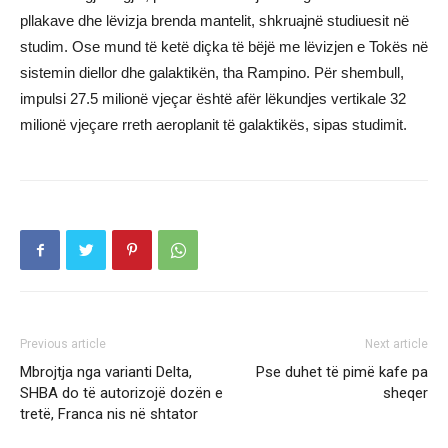
pllakave dhe lëvizja brenda mantelit, shkruajnë studiuesit në
studim. Ose mund të ketë diçka të bëjë me lëvizjen e Tokës në
sistemin diellor dhe galaktikën, tha Rampino. Për shembull,
impulsi 27.5 milionë vjeçar është afër lëkundjes vertikale 32
milionë vjeçare rreth aeroplanit të galaktikës, sipas studimit.
Previous article
Next article
Mbrojtja nga varianti Delta,
Pse duhet të pimë kafe pa
SHBA do të autorizojë dozën e
sheqer
tretë, Franca nis në shtator