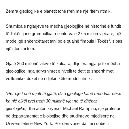
Zemra gjeologjike e planetit tonë rreh me një ritëm ritmik.
Shumica e ngjarjeve të mëdha gjeologjike në historinë e fundit
të Tokës janë grumbulluar në intervale 27.5 milion-vjeçare, një
model që shkencëtarët tani po e quajnë “impuls i Tokës“, sipas
një studimi të ri.
Gjatë 260 milionë viteve të kaluara, dhjetëra ngjarje të mëdha
gjeologjike, nga ndryshimet e nivelit të detit te shpërthimet
vullkanike, duket se ndjekin këtë model ritmik.
“Për një kohë mjaft të gjatë, disa gjeologë kanë menduar nëse
ka një cikël prej rreth 30 milionë vjet në të dhënat
gjeologjike,”
tha autori kryesor Michael Rampino, një profesor
në departamentet e biologjisë dhe studimeve mjedisore në
Universitetin e New York. Por deri vonë, datimi i dobët i