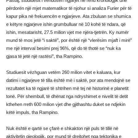
Pastaj, studiuesit i vendosën ngjarjet në rend kronologjik dhe
përdorën një mjet matematikor të njohur si analiza Furier për të
kapur pika në frekuencën e ngjarjeve. Ata zbuluan se shumica
e këtyre ngjarjeve ishin grumbulluar në 10 kohë të ndara, që
ishin, mesatarisht, 27.5 milion vjet me njëra-tjetrën. Ky numër
mund të mos jetë “i saktë”, por është një “vlerësim mjaft i mirë”
me një interval besimi prej 96%, që do të thotë se “nuk ka
gjasa të jetë një rastësi”, tha Rampino.
Studiuesit vëzhguan vetëm 260 milion vitet e kaluara, kur
datimi i ngjarjeve të tilla është më i saktë, por ata mendojnë se
rezultatet ka të ngjarë të shtrihen më tej në historinë e planetit
tonë. Për shembull, të dhënat nga ndryshimet e nivelit të detit
kthehen rreth 600 milion vjet dhe gjithashtu duket se ndjekin
këtë impuls, tha Rampino.
Nuk është e qartë se çfarë e shkakton një puls të tillë në
aktivitetin gjeologjik, por mund të drejtohet nga tektonika e