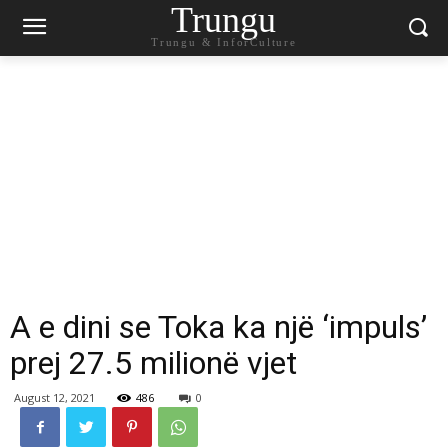
Trungu
Trungu & InforCulture
A e dini se Toka ka një ‘impuls’
prej 27.5 milionë vjet
August 12, 2021
486
0