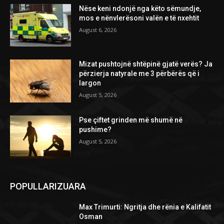
Nëse keni ndonjë nga këto sëmundje,
mos e nënvlerësoni valën e të nxehtit
August 6, 2026
Mizat pushtojnë shtëpinë gjatë verës? Ja
përzierja natyrale me 3 përbërës që i
largon
August 5, 2026
Pse çiftet grinden më shumë në
pushime?
August 5, 2026
POPULLARIZUARA
Max Trimurti: Ngritja dhe rënia e Kalifatit
Osman