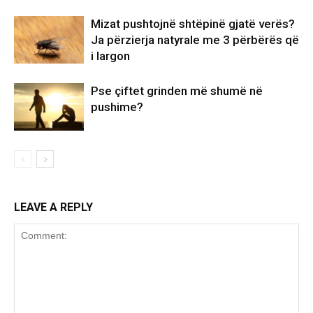
Mizat pushtojnë shtëpinë gjatë verës?
Ja përzierja natyrale me 3 përbërës që
i largon
Pse çiftet grinden më shumë në
pushime?
LEAVE A REPLY