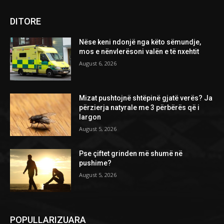
DITORE
Nëse keni ndonjë nga këto sëmundje,
mos e nënvlerësoni valën e të nxehtit
August 6, 2026
Mizat pushtojnë shtëpinë gjatë verës? Ja
përzierja natyrale me 3 përbërës që i
largon
August 5, 2026
Pse çiftet grinden më shumë në
pushime?
August 5, 2026
POPULLARIZUARA