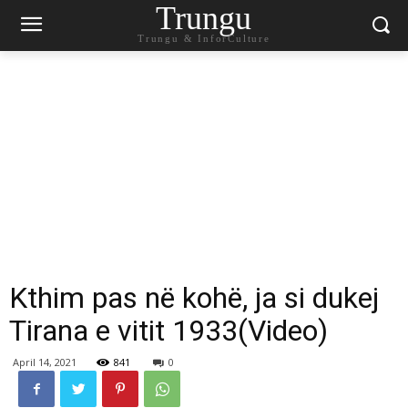
Trungu
Trungu & InforCulture
Kthim pas në kohë, ja si dukej
Tirana e vitit 1933(Video)
April 14, 2021
841
0