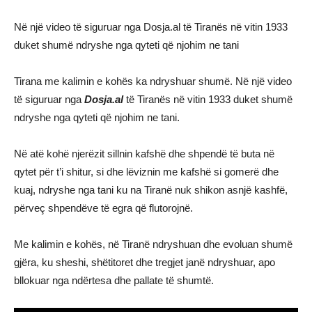
Në një video të siguruar nga Dosja.al të Tiranës në vitin 1933
duket shumë ndryshe nga qyteti që njohim ne tani
Tirana me kalimin e kohës ka ndryshuar shumë. Në një video
të siguruar nga
Dosja.al
të Tiranës në vitin 1933 duket shumë
ndryshe nga qyteti që njohim ne tani.
Në atë kohë njerëzit sillnin kafshë dhe shpendë të buta në
qytet për t’i shitur, si dhe lëviznin me kafshë si gomerë dhe
kuaj, ndryshe nga tani ku na Tiranë nuk shikon asnjë kashfë,
përveç shpendëve të egra që flutorojnë.
Me kalimin e kohës, në Tiranë ndryshuan dhe evoluan shumë
gjëra, ku sheshi, shëtitoret dhe tregjet janë ndryshuar, apo
bllokuar nga ndërtesa dhe pallate të shumtë.