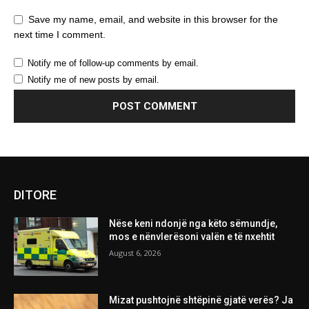
Save my name, email, and website in this browser for the
next time I comment.
Notify me of follow-up comments by email.
Notify me of new posts by email.
DITORE
Nëse keni ndonjë nga këto sëmundje,
mos e nënvlerësoni valën e të nxehtit
August 6, 2026
Mizat pushtojnë shtëpinë gjatë verës? Ja