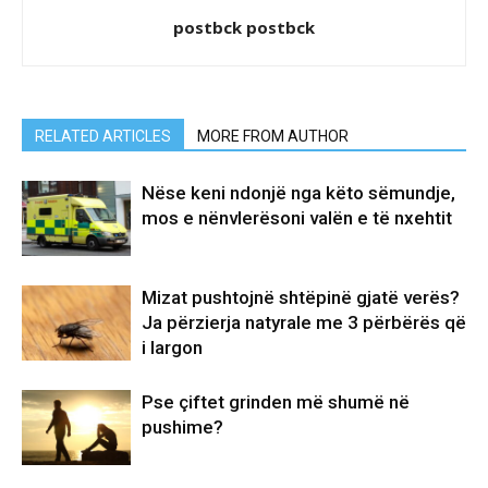
postbck postbck
RELATED ARTICLES
MORE FROM AUTHOR
Nëse keni ndonjë nga këto sëmundje,
mos e nënvlerësoni valën e të nxehtit
Mizat pushtojnë shtëpinë gjatë verës?
Ja përzierja natyrale me 3 përbërës që
i largon
Pse çiftet grinden më shumë në
pushime?