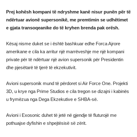
Prej kohësh kompani të ndryshme kanë nisur punën për të
ndërtuar avionë supersonikë, me premtimin se udhëtimet
e gjata transoqeanike do të kryhen brenda pak orësh.
Kësaj nisme duket se i është bashkuar edhe Forca Ajrore
amerikane e cila ka arritur një marrëveshje me një kompani
private për të ndërtuar një avion supersonik për Presidentin
dhe pjesëtarë të tjerë të ekzekutivit.
Avioni supersonik mund të përdoret si Air Force One. Projekti
3D, u krye nga Prime Studios e cila tregon se dizajni i kabinës
u frymëzua nga Dega Ekzekutive e SHBA-së.
Avioni i Exosonic duhet të jetë në gjendje të fluturojë me
pothuajse dyfishin e shpejtësisë së zërit.