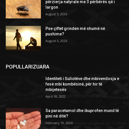
përzierja natyrale me 3 përbërës që i
largon
August 5, 2026
Pse çiftet grinden më shumë në
pushime?
August 5, 2026
POPULLARIZUARA
Identiteti i Suliotëve dhe mbivendosja e
fesë mbi kombësinë, për hir të
mbijetesës
April 18, 2022
Sa paracetamol dhe ibuprofen mund të
pini në ditë?
February 10, 2024