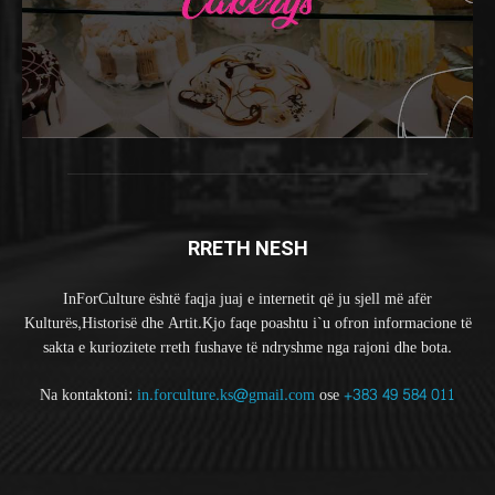
RRETH NESH
InForCulture është faqja juaj e internetit që ju sjell më afër
Kulturës,Historisë dhe Artit.Kjo faqe poashtu i`u ofron informacione të
sakta e kuriozitete rreth fushave të ndryshme nga rajoni dhe bota.
Na kontaktoni:
in.forculture.ks@gmail.com
ose
+383 49 584 011