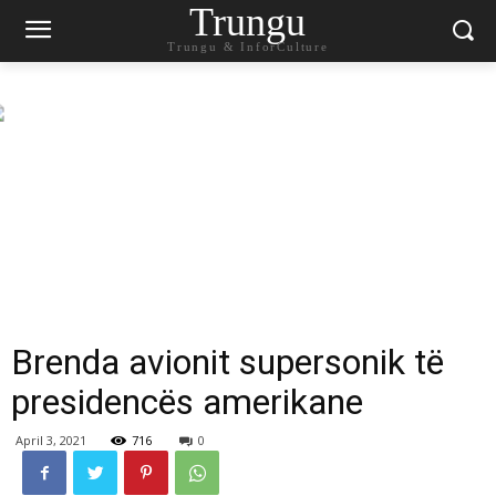
Trungu
Trungu & InforCulture
Brenda avionit supersonik të
presidencës amerikane
April 3, 2021
716
0