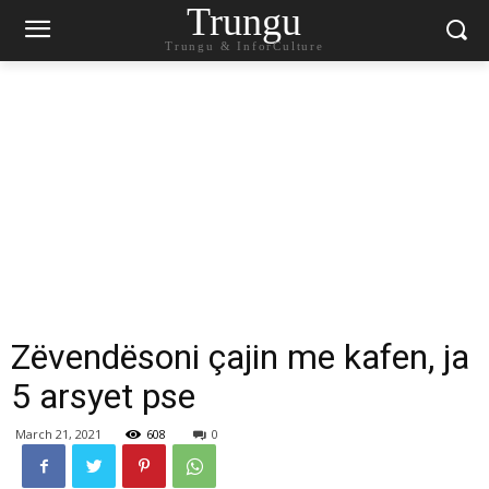
Trungu
Trungu & InforCulture
Zëvendësoni çajin me kafen, ja
5 arsyet pse
March 21, 2021
608
0