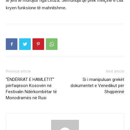
të jeni të mbrojtur nga ciroza. Sëmundja që prek mëlçinë e cila
kryen funksione të mahnitshme.
Previous article
Next article
“ËNDËRRAT E HAMLETIT”
Si i manipuluan grekët
përfaqëson Kosovën në
dokumentet e Venedikut për
Festivalin Ndërkombëtar të
Shqipërinë
Monodramës në Rusi