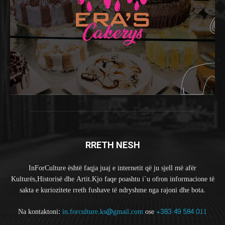
RRETH NESH
InForCulture është faqja juaj e internetit që ju sjell më afër
Kulturës,Historisë dhe Artit.Kjo faqe poashtu i`u ofron informacione të
sakta e kuriozitete rreth fushave të ndryshme nga rajoni dhe bota.
Na kontaktoni:
in.forculture.ks@gmail.com
ose
+383 49 584 011