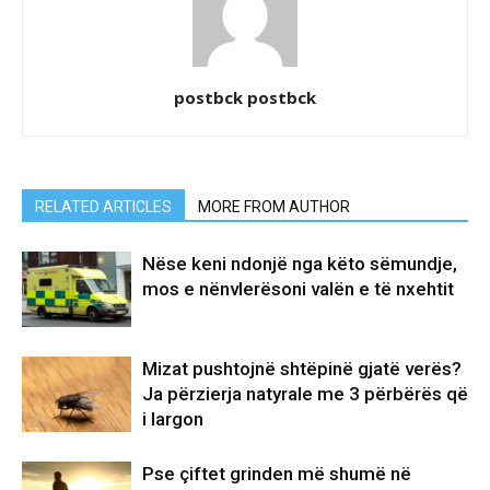
postbck postbck
RELATED ARTICLES
MORE FROM AUTHOR
Nëse keni ndonjë nga këto sëmundje,
mos e nënvlerësoni valën e të nxehtit
Mizat pushtojnë shtëpinë gjatë verës?
Ja përzierja natyrale me 3 përbërës që
i largon
Pse çiftet grinden më shumë në