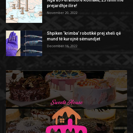
Nga 85 Perandorë Romakë, 25 ishin me
prejardhje ilire!
November 20, 2022
Shpiken ‘krimba’ robotikë prej xheli që
mund të kurojnë sëmundjet
December 16, 2022