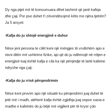
Dy nga pijet më të konsumuara dihet tashmë që janë kafeja
dhe çaji. Por pse duhet t’i zëvendësojmë këto me njëra tjetrën?
Ja 5 arsyet:
-Kafja do ju shtojë energjinë e duhur
Nëse jeni persona te cilët keni një mëngjes të vrullshëm apo e
nisni ditën më ushtrime fizike, ajo që do ju ndihmojë në rritjen e
energjisë tuaj është kafja e cila ka një përqindje të lartë kafeine
ndryshe nga çaji.
-Kafja do ju rrisë përqendrimin
Nëse keni provim apo një situatë ku përqendrimi juaj duhet të
jetë më i madh, atëherë kafja është zgjidhja juaj sepse sasia e
madhe e kafeinës do ju bëjë më vigjilent për të kryer çdo