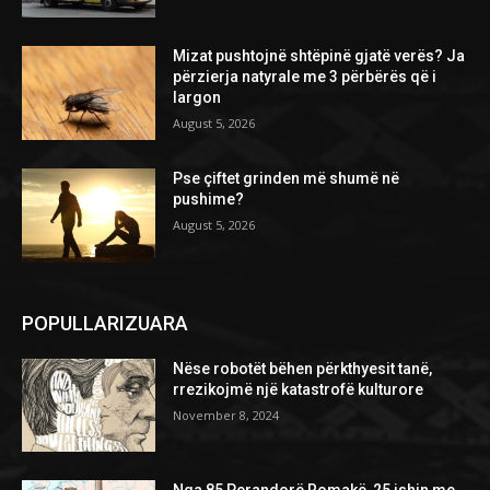
Mizat pushtojnë shtëpinë gjatë verës? Ja
përzierja natyrale me 3 përbërës që i
largon
August 5, 2026
Pse çiftet grinden më shumë në
pushime?
August 5, 2026
POPULLARIZUARA
Nëse robotët bëhen përkthyesit tanë,
rrezikojmë një katastrofë kulturore
November 8, 2024