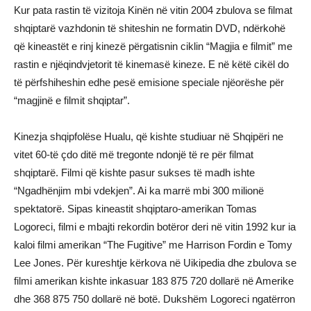
Kur pata rastin të vizitoja Kinën në vitin 2004 zbulova se filmat
shqiptarë vazhdonin të shiteshin ne formatin DVD, ndërkohë
që kineastët e rinj kinezë përgatisnin ciklin “Magjia e filmit” me
rastin e njëqindvjetorit të kinemasë kineze. E në këtë cikël do
të përfshiheshin edhe pesë emisione speciale njëorëshe për
“magjinë e filmit shqiptar”.
Kinezja shqipfolëse Hualu, që kishte studiuar në Shqipëri ne
vitet 60-të çdo ditë më tregonte ndonjë të re për filmat
shqiptarë. Filmi që kishte pasur sukses të madh ishte
“Ngadhënjim mbi vdekjen”. Ai ka marrë mbi 300 milionë
spektatorë. Sipas kineastit shqiptaro-amerikan Tomas
Logoreci, filmi e mbajti rekordin botëror deri në vitin 1992 kur ia
kaloi filmi amerikan “The Fugitive” me Harrison Fordin e Tomy
Lee Jones. Për kureshtje kërkova në Uikipedia dhe zbulova se
filmi amerikan kishte inkasuar 183 875 720 dollarë në Amerike
dhe 368 875 750 dollarë në botë. Dukshëm Logoreci ngatërron