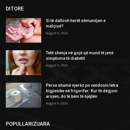
DITORE
Si të dallosh herët sëmundjen e
mëlçisë?
August 9, 2026
Tetë shenja në gojë që mund të jenë
simptoma të diabetit
August 9, 2026
Përse shumë njerëz po vendosin letra
higjienike në frigorifer: Kur të dëgjoni
arsyen, do të bëni të njëjtën
August 9, 2026
POPULLARIZUARA