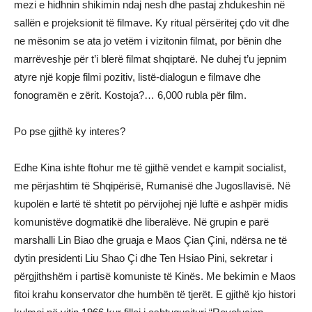
mezi e hidhnin shikimin ndaj nesh dhe pastaj zhdukeshin në
sallën e projeksionit të filmave. Ky ritual përsëritej çdo vit dhe
ne mësonim se ata jo vetëm i vizitonin filmat, por bënin dhe
marrëveshje për t’i blerë filmat shqiptarë. Ne duhej t’u jepnim
atyre një kopje filmi pozitiv, listë-dialogun e filmave dhe
fonogramën e zërit. Kostoja?… 6,000 rubla për film.
Po pse gjithë ky interes?
Edhe Kina ishte ftohur me të gjithë vendet e kampit socialist,
me përjashtim të Shqipërisë, Rumanisë dhe Jugosllavisë. Në
kupolën e lartë të shtetit po përvijohej një luftë e ashpër midis
komunistëve dogmatikë dhe liberalëve. Në grupin e parë
marshalli Lin Biao dhe gruaja e Maos Çian Çini, ndërsa ne të
dytin presidenti Liu Shao Çi dhe Ten Hsiao Pini, sekretar i
përgjithshëm i partisë komuniste të Kinës. Me bekimin e Maos
fitoi krahu konservator dhe humbën të tjerët. E gjithë kjo histori