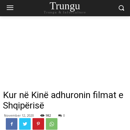
Trungu
Trungu & InforCulture
Kur në Kinë adhuronin filmat e
Shqipërisë
November 12, 2020
982
0