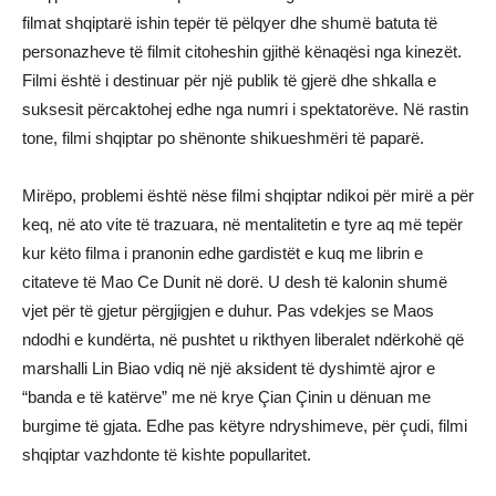
filmat shqiptarë ishin tepër të pëlqyer dhe shumë batuta të
personazheve të filmit citoheshin gjithë kënaqësi nga kinezët.
Filmi është i destinuar për një publik të gjerë dhe shkalla e
suksesit përcaktohej edhe nga numri i spektatorëve. Në rastin
tone, filmi shqiptar po shënonte shikueshmëri të paparë.
Mirëpo, problemi është nëse filmi shqiptar ndikoi për mirë a për
keq, në ato vite të trazuara, në mentalitetin e tyre aq më tepër
kur këto filma i pranonin edhe gardistët e kuq me librin e
citateve të Mao Ce Dunit në dorë. U desh të kalonin shumë
vjet për të gjetur përgjigjen e duhur. Pas vdekjes se Maos
ndodhi e kundërta, në pushtet u rikthyen liberalet ndërkohë që
marshalli Lin Biao vdiq në një aksident të dyshimtë ajror e
“banda e të katërve” me në krye Çian Çinin u dënuan me
burgime të gjata. Edhe pas këtyre ndryshimeve, për çudi, filmi
shqiptar vazhdonte të kishte popullaritet.