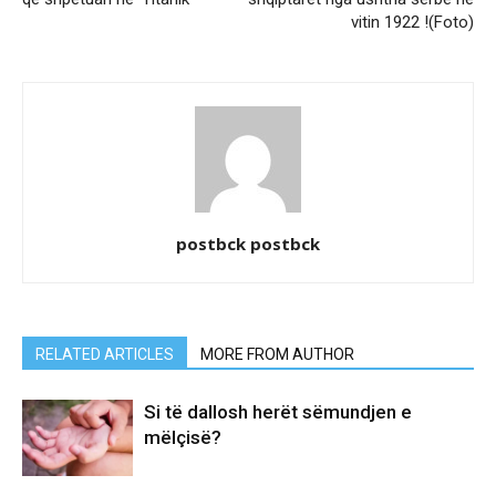
vitin 1922 !(Foto)
postbck postbck
RELATED ARTICLES
MORE FROM AUTHOR
Si të dallosh herët sëmundjen e
mëlçisë?