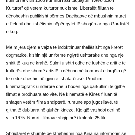
kulmoi në vitin 1966 kur filloi i ashtuquajturi “Revolucion
Kulturor” që vetëm kulturor nuk ishte. Liberalët filluan të
dënoheshin publikisht përmes Dacibaove që mbushnin muret
e Pekinit dhe i shëtisnin nëpër qytet të shoqëruar nga Gardistët
e kuq.
Me mijëra djem e vajza të indoktrinuar thellësisht nga krerët
dogmatikë, kishin një uniformë ngjyrë ushtarake dhe nga një
shirit të kuq në krahë. Sulmi u shtri edhe në fushën e artit e të
kulturës dhe shumë artistë u dëbuan në komunat e largëta që
të riedukoheshin në gjirin e fshatarësisë. Prodhimi
kinematografik u ndërpre dhe u hoqën nga qarkullimi të gjithë
filmat e prodhuara ato vite. Në kinematë e Kinës filluan të
shfaqen vetëm filma shqiptarë, rumunë apo jugosllavë, të
gjitha të dubluara në gjuhën kineze. Kjo gjë vazhdoi deri në
vitin 1975. Numri i filmave shqiptarë i kalonte 25 tituj.
Shqiptarët e shumtë që ktheheshin nga Kina na informonin se