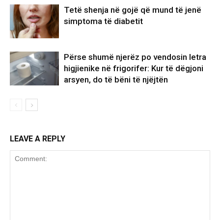
Tetë shenja në gojë që mund të jenë
simptoma të diabetit
Përse shumë njerëz po vendosin letra
higjienike në frigorifer: Kur të dëgjoni
arsyen, do të bëni të njëjtën
LEAVE A REPLY