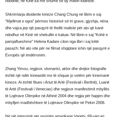
ndodhie, në Kinë ka më shumë se dy milion kitaristë.
Shkrimtarja disidente kineze Chang Chung në librin e saj
“Mjellmat e egra” përmes historisë së tri grave, gjyshja, nëna
dhe vajza jep një pasqyrë të thellë realiste për ato që kanë
ndodhur në Kinë në shekullin e kaluar. Në librin e saj “Kohë e
pamjaftueshme” Helena Kadare citon nga libri i saj këtë
pasazh: Në ato vite për ne filmat shqiptare ishin një pasqyrë e
Evropës që ëndërronim.
Zhang Yimou, regjisor, skenarist, aktor dhe drejtor fotografie
është një ndër kineastët me të shquar jo vetëm për kinemanë
kineze. Ai është fitues i Ariut të Artë (Festivali i Berlinit), Luanit
të Artë (Festivali i Venecias) dhe regjisor manifestimit mbyllës
të Lojërave Olimpike në Athinë 2004 dhe regjia për hapjen dhe
mbylljen madhështore të Lojërave Olimpike në Pekin 2008.
Në një intervistë për revistën amerikane Variety, 68-vjeçari