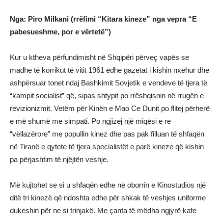
Nga: Piro Milkani (rrëfimi “Kitara kineze” nga vepra “E
pabesueshme, por e vërtetë”)
Kur u ktheva përfundimisht në Shqipëri përveç vapës se
madhe të korrikut të vitit 1961 edhe gazetat i kishin nxehur dhe
ashpërsuar tonet ndaj Bashkimit Sovjetik e vendeve të tjera të
“kampit socialist” që, sipas shtypit po rrëshqisnin në rrugën e
revizionizmit. Vetëm për Kinën e Mao Ce Dunit po flitej përherë
e më shumë me simpati. Po ngjizej një miqësi e re
“vëllazërore” me popullin kinez dhe pas pak filluan të shfaqën
në Tiranë e qytete të tjera specialistët e parë kineze që kishin
pa përjashtim të njëjtën veshje.
Më kujtohet se si u shfaqën edhe në oborrin e Kinostudios një
ditë tri kinezë që ndoshta edhe për shkak të veshjes uniforme
dukeshin për ne si trinjakë. Me çanta të mëdha ngjyrë kafe