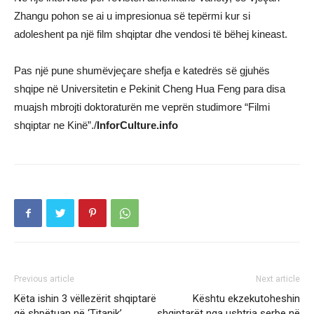
Zhangu pohon se ai u impresionua së tepërmi kur si
adoleshent pa një film shqiptar dhe vendosi të bëhej kineast.
Pas një pune shumëvjeçare shefja e katedrës së gjuhës
shqipe në Universitetin e Pekinit Cheng Hua Feng para disa
muajsh mbrojti doktoraturën me veprën studimore “Filmi
shqiptar ne Kinë”./
InforCulture.info
Previous article
Next article
Këta ishin 3 vëllezërit shqiptarë
Kështu ekzekutoheshin
që shpëtuan në ‘Titanik’
shqiptarët nga ushtria serbe në