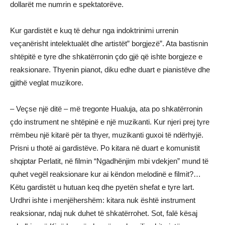
dollarët me numrin e spektatorëve.
Kur gardistët e kuq të dehur nga indoktrinimi urrenin
veçanërisht intelektualët dhe artistët” borgjezë”. Ata bastisnin
shtëpitë e tyre dhe shkatërronin çdo gjë që ishte borgjeze e
reaksionare. Thyenin pianot, diku edhe duart e pianistëve dhe
gjithë veglat muzikore.
– Veçse një ditë – më tregonte Hualuja, ata po shkatërronin
çdo instrument ne shtëpinë e një muzikanti. Kur njeri prej tyre
rrëmbeu një kitarë për ta thyer, muzikanti guxoi të ndërhyjë.
Prisni u thotë ai gardistëve. Po kitara në duart e komunistit
shqiptar Perlatit, në filmin “Ngadhënjim mbi vdekjen” mund të
quhet vegël reaksionare kur ai këndon melodinë e filmit?…
Këtu gardistët u hutuan keq dhe pyetën shefat e tyre lart.
Urdhri ishte i menjëhershëm: kitara nuk është instrument
reaksionar, ndaj nuk duhet të shkatërrohet. Sot, falë kësaj