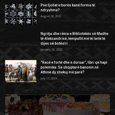
Pse fjollat e borës kanë forma të
ndryshme?
August 28, 2022
Ngritja dhe rënia e Bibliotekës së Madhe
të Aleksandrisë, tempullit më të lartë të
dijes së botës￼
January 28, 2022
“Racë e fortë dhe e duruar”, libri që hapi
polemika: Sa shqiptarë banonin në
Athinë dy shekuj më parë?
July 17, 2024