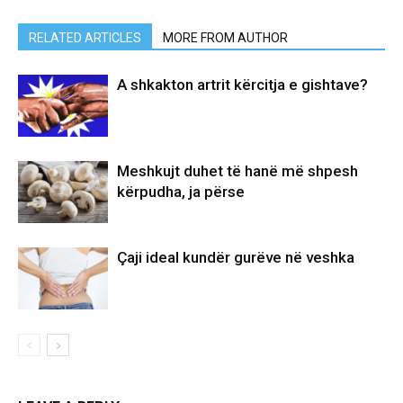
RELATED ARTICLES
MORE FROM AUTHOR
A shkakton artrit kërcitja e gishtave?
Meshkujt duhet të hanë më shpesh
kërpudha, ja përse
Çaji ideal kundër gurëve në veshka