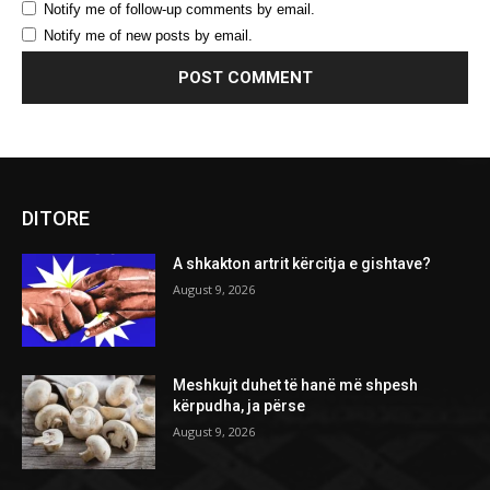
Notify me of follow-up comments by email.
Notify me of new posts by email.
DITORE
A shkakton artrit kërcitja e gishtave?
August 9, 2026
Meshkujt duhet të hanë më shpesh
kërpudha, ja përse
August 9, 2026