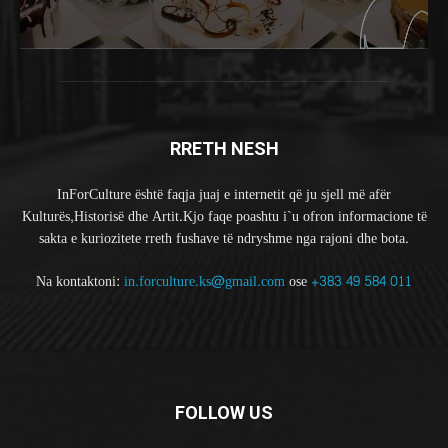
RRETH NESH
InForCulture është faqja juaj e internetit që ju sjell më afër
Kulturës,Historisë dhe Artit.Kjo faqe poashtu i`u ofron informacione të
sakta e kuriozitete rreth fushave të ndryshme nga rajoni dhe bota.
Na kontaktoni:
in.forculture.ks@gmail.com
ose
+383 49 584 011
FOLLOW US