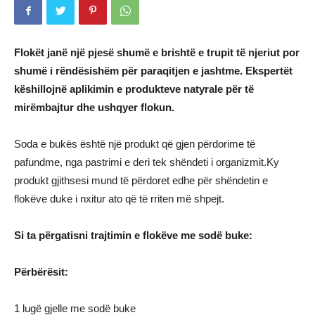
Flokët janë një pjesë shumë e brishtë e trupit të njeriut por
shumë i rëndësishëm për paraqitjen e jashtme. Ekspertët
këshillojnë aplikimin e produkteve natyrale për të
mirëmbajtur dhe ushqyer flokun.
Soda e bukës është një produkt që gjen përdorime të
pafundme, nga pastrimi e deri tek shëndeti i organizmit.Ky
produkt gjithsesi mund të përdoret edhe për shëndetin e
flokëve duke i nxitur ato që të rriten më shpejt.
Si ta përgatisni trajtimin e flokëve me sodë buke:
Përbërësit:
1 lugë gjelle me sodë buke