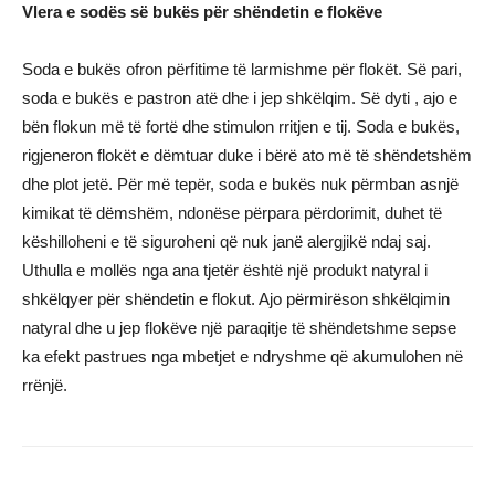
Vlera e sodës së bukës për shëndetin e flokëve
Soda e bukës ofron përfitime të larmishme për flokët. Së pari,
soda e bukës e pastron atë dhe i jep shkëlqim. Së dyti , ajo e
bën flokun më të fortë dhe stimulon rritjen e tij. Soda e bukës,
rigjeneron flokët e dëmtuar duke i bërë ato më të shëndetshëm
dhe plot jetë. Për më tepër, soda e bukës nuk përmban asnjë
kimikat të dëmshëm, ndonëse përpara përdorimit, duhet të
këshilloheni e të siguroheni që nuk janë alergjikë ndaj saj.
Uthulla e mollës nga ana tjetër është një produkt natyral i
shkëlqyer për shëndetin e flokut. Ajo përmirëson shkëlqimin
natyral dhe u jep flokëve një paraqitje të shëndetshme sepse
ka efekt pastrues nga mbetjet e ndryshme që akumulohen në
rrënjë.