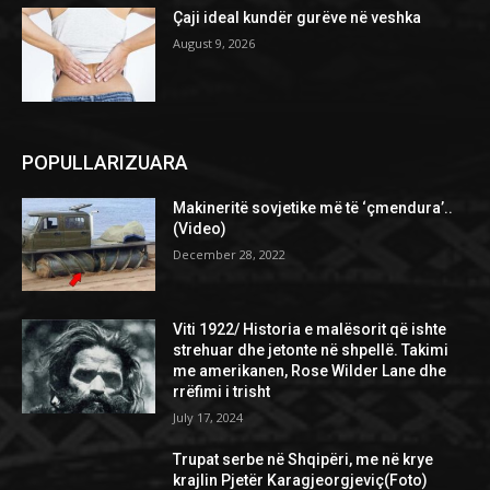
Çaji ideal kundër gurëve në veshka
August 9, 2026
POPULLARIZUARA
Makineritë sovjetike më të ‘çmendura’..
(Video)
December 28, 2022
Viti 1922/ Historia e malësorit që ishte
strehuar dhe jetonte në shpellë. Takimi
me amerikanen, Rose Wilder Lane dhe
rrëfimi i trisht
July 17, 2024
Trupat serbe në Shqipëri, me në krye
krajlin Pjetër Karagjeorgjeviç(Foto)