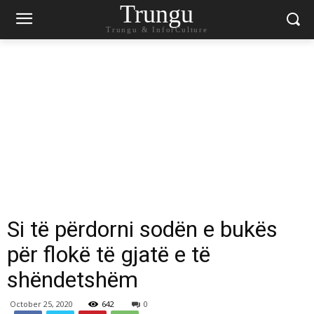
Trungu
Trungu & InforCulture
Si të përdorni sodën e bukës
për flokë të gjatë e të
shëndetshëm
October 25, 2020
642
0