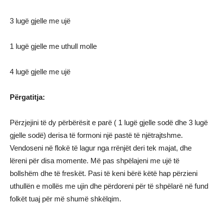
3 lugë gjelle me ujë
1 lugë gjelle me uthull molle
4 lugë gjelle me ujë
Përgatitja:
Përzjejini të dy përbërësit e parë ( 1 lugë gjelle sodë dhe 3 lugë
gjelle sodë) derisa të formoni një pastë të njëtrajtshme.
Vendoseni në flokë të lagur nga rrënjët deri tek majat, dhe
lëreni për disa momente. Më pas shpëlajeni me ujë të
bollshëm dhe të freskët. Pasi të keni bërë këtë hap përzieni
uthullën e mollës me ujin dhe përdoreni për të shpëlarë në fund
folkët tuaj për më shumë shkëlqim.