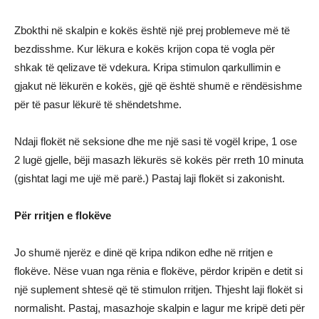
Zbokthi në skalpin e kokës është një prej problemeve më të
bezdisshme. Kur lëkura e kokës krijon copa të vogla për
shkak të qelizave të vdekura. Kripa stimulon qarkullimin e
gjakut në lëkurën e kokës, gjë që është shumë e rëndësishme
për të pasur lëkurë të shëndetshme.
Ndaji flokët në seksione dhe me një sasi të vogël kripe, 1 ose
2 lugë gjelle, bëji masazh lëkurës së kokës për rreth 10 minuta
(gishtat lagi me ujë më parë.) Pastaj laji flokët si zakonisht.
Për rritjen e flokëve
Jo shumë njerëz e dinë që kripa ndikon edhe në rritjen e
flokëve. Nëse vuan nga rënia e flokëve, përdor kripën e detit si
një suplement shtesë që të stimulon rritjen. Thjesht laji flokët si
normalisht. Pastaj, masazhoje skalpin e lagur me kripë deti për