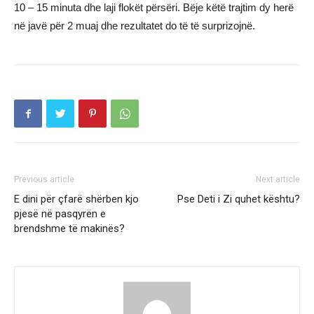
10 – 15 minuta dhe laji flokët përsëri. Bëje këtë trajtim dy herë
në javë për 2 muaj dhe rezultatet do të të surprizojnë.
Previous article
Next article
E dini për çfarë shërben kjo
Pse Deti i Zi quhet kështu?
pjesë në pasqyrën e
brendshme të makinës?