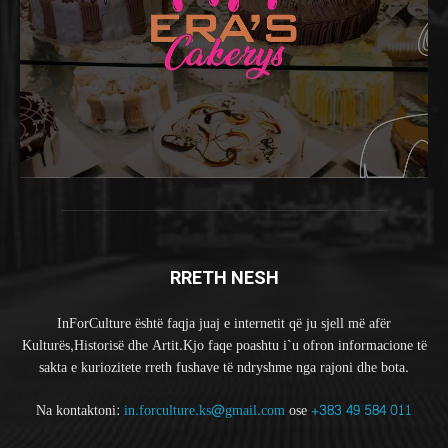
RRETH NESH
InForCulture është faqja juaj e internetit që ju sjell më afër
Kulturës,Historisë dhe Artit.Kjo faqe poashtu i`u ofron informacione të
sakta e kuriozitete rreth fushave të ndryshme nga rajoni dhe bota.
Na kontaktoni:
in.forculture.ks@gmail.com
ose
+383 49 584 011