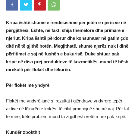
Kripa është shumë e rëndësishme për jetën e njerëzve në
përgjithësi. Është, në fakt, shija themelore dhe primare e
njeriut. Kripa është përdorur dhe konsumuar në gatim çdo
ditë në të gjithë botën. Megjithatë, shumë njerëz nuk i dinë
përfitimet e saj në fushën e bukurisë. Duke shtuar pak
kripë në disa prej produkteve të kozmetikës, mund të bësh
mrekulli për flokët dhe lëkurën.
Për flokët me yndyrë
Flokët me yndyrë janë si rezultat i gjëndrave yndyrore tepër
aktive në lëkurën e kokës, të cilat prodhojnë shumë vaj. Për fat
të mirë, këtë problem mund ta zgjidhësh vetëm me pak kripë.
Kundër zbokthit