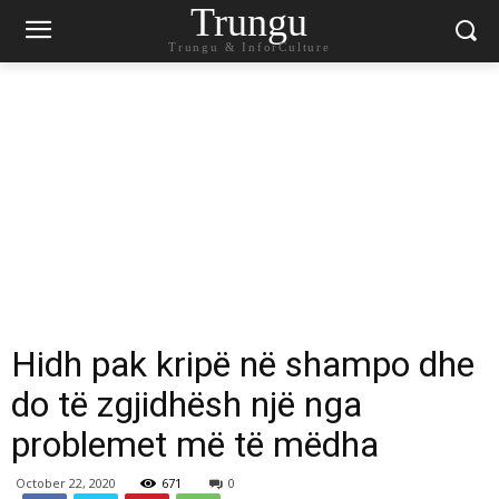
Trungu
Trungu & InforCulture
Hidh pak kripë në shampo dhe
do të zgjidhësh një nga
problemet më të mëdha
October 22, 2020
671
0