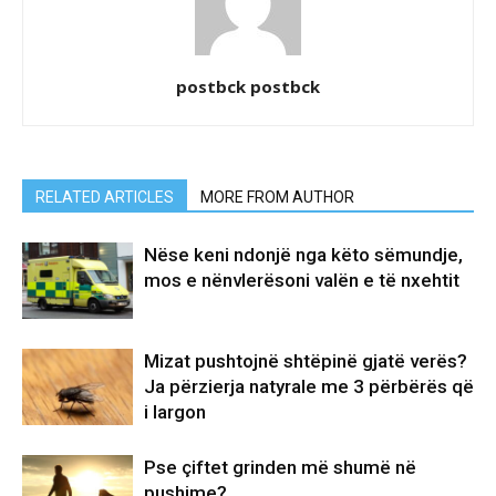
postbck postbck
RELATED ARTICLES
MORE FROM AUTHOR
Nëse keni ndonjë nga këto sëmundje,
mos e nënvlerësoni valën e të nxehtit
Mizat pushtojnë shtëpinë gjatë verës?
Ja përzierja natyrale me 3 përbërës që
i largon
Pse çiftet grinden më shumë në
pushime?