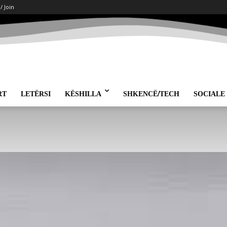
 / Join
RT
LETËRSI
KËSHILLA
SHKENCË/TECH
SOCIALE