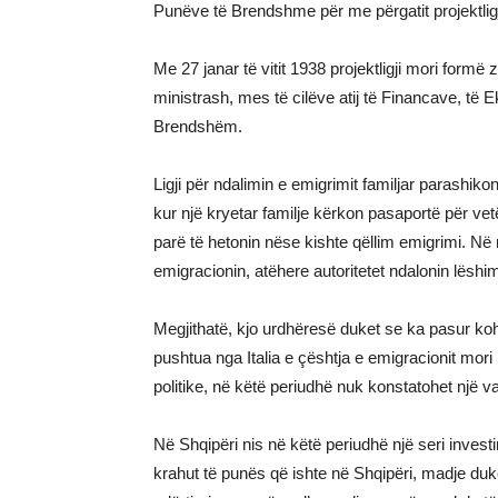
Punëve të Brendshme për me përgatit projektligj
Me 27 janar të vitit 1938 projektligji mori formë 
ministrash, mes të cilëve atij të Financave, të 
Brendshëm.
Ligji për ndalimin e emigrimit familjar parashiko
kur një kryetar familje kërkon pasaportë për vetë
parë të hetonin nëse kishte qëllim emigrimi. Në r
emigracionin, atëhere autoritetet ndalonin lëshim
Megjithatë, kjo urdhëresë duket se ka pasur kohë
pushtua nga Italia e çështja e emigracionit mori
politike, në këtë periudhë nuk konstatohet një 
Në Shqipëri nis në këtë periudhë një seri inve
krahut të punës që ishte në Shqipëri, madje duk