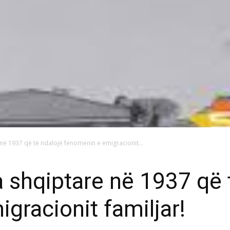
 në 1937 që të ndalojë fenomenin e emigracionit...
a shqiptare në 1937 që 
gracionit familjar!