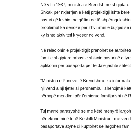
Në vitin 1937, ministria e Brendshme shqiptare pr
Shkak për nxjerrjen e këtij projektligji ishte b
pasuri që kishin me qëllim që të shpërnguleshi
problematika serioze për zhvillimin e bujqësisë 
ky ishte aktiviteti kryesor në vend.
Në relacionin e projektligjit pranohet se autorit
familje shqiptare mbasi e shisnin pasurinë e ty
aplikonin për pasaporta për të dalë jashtë shtetit
“Ministria e Punëve të Brendshme ka informata se
nji vend a nji tjetër si përshembull shënojmë kë
përhapë mendimi për t’emigrue familjarisht në Rum
Tuj marrë parasyshë se me këtë mënyrë largohen 
për ekonominë tonë Këshilli Ministruer me vendi
pasaportave atyne qi kuptohet se largohen familj