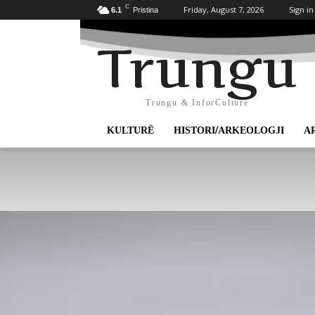
C
Friday, August 7, 2026
Sign in
6.1
Pristina
Trungu
Trungu & InforCulture
KULTURË
HISTORI/ARKEOLOGJI
A