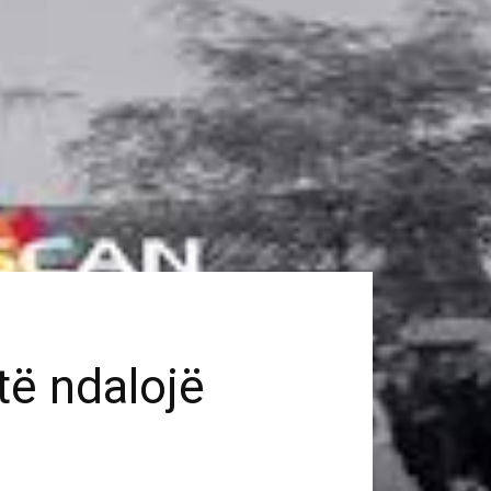
të ndalojë