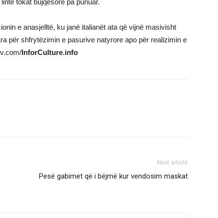
linte tokat bujqësore pa punuar.
in e anasjelltë, ku janë italianët ata që vijnë masivisht
ra për shfrytëzimin e pasurive natyrore apo për realizimin e
tv.com/
InforCulture.info
Next article
Pesë gabimet që i bëjmë kur vendosim maskat