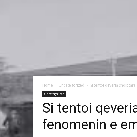
Home
Uncategorized
Si tentoi qeveria shqiptare
Uncategorized
Si tentoi qeveri
fenomenin e emi