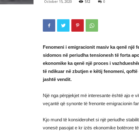
October 15, 2020
512
0
Fenomeni i emigracionit masiv ka qenë një f
sidomos në periudha tensionesh të forta apo 
ekonomike ka qenë një proces i vazhdueshëm
të ndikuar në zbutjen e këtij fenomeni, qoftë 
jashtë vendit.
Një nga përpjekjet më interesante është ajo e vi
veçantë që synonte të frenonte emigracionin fami
Kjo mund të konsiderohet si një periudhe stabili
vonesë pasojat e kr izës ekonomike botërore të 