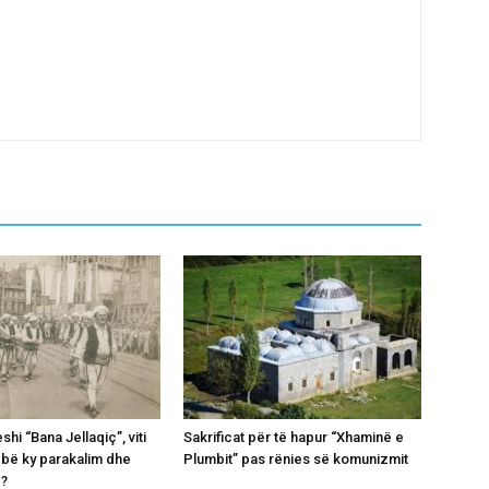
hi “Bana Jellaqiç”, viti
Sakrificat për të hapur “Xhaminë e
 bë ky parakalim dhe
Plumbit” pas rënies së komunizmit
e?