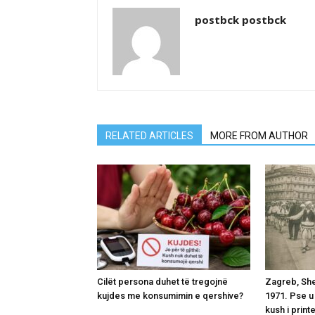
postbck postbck
RELATED ARTICLES
MORE FROM AUTHOR
Cilët persona duhet të tregojnë
Zagreb, Shes
kujdes me konsumimin e qershive?
1971. Pse u
kush i print