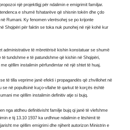
opozoi një projektligj për ndalimin e emigrimit familjar.
ërë tendenca e shumë fshatarëve që shisnin tokën dhe çdo
n në Rumani. Ky fenomen vlerësohej se po krijonte
në Shqipëri për faktin se toka nuk punohej në një kohë kur
etet administrative të mbretërisë kishin konstatuar se shumë
re të tundshme e të patundshme që kishin në Shqipëri,
 me qëllim instalimin përfundimtar në një shtet të huaj.
 të tilla veprime janë efekti i propagandës që zhvillohet në
tu se në popullsinë kuço-vllahe të qarkut të korçës është
ani me qëllim instalimin definitiv atje si bujq.
nga atdheu definitivisht familje bujq qi janë të vlefshme
min e tij 13.10 1937 ka urdhnue ndalimin e lëshimit të
arisht me qëllim emigrimi dhe njiherit autorizon Ministrin e