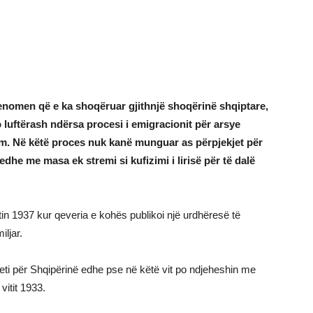
enomen që e ka shoqëruar gjithnjë shoqërinë shqiptare,
luftërash ndërsa procesi i emigracionit për arsye
. Në këtë proces nuk kanë munguar as përpjekjet për
edhe me masa ek stremi si kufizimi i lirisë për të dalë
tin 1937 kur qeveria e kohës publikoi një urdhëresë të
ljar.
teti për Shqipërinë edhe pse në këtë vit po ndjeheshin me
vitit 1933.