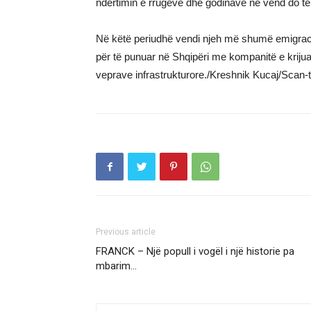
ndërtimin e rrugëve dhe godinave në vend do të 
Në këtë periudhë vendi njeh më shumë emigracion
për të punuar në Shqipëri me kompanitë e krijua
veprave infrastrukturore./Kreshnik Kucaj/Scan-
Previous article
FRANCK – Një popull i vogël i një historie pa
mbarim…