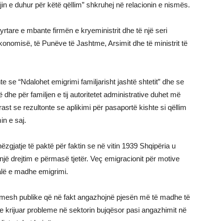
in e duhur për këtë qëllim” shkruhej në relacionin e nismës.
zyrtare e mbante firmën e kryeministrit dhe të një seri
Ekonomisë, të Punëve të Jashtme, Arsimit dhe të ministrit të
nte se “Ndalohet emigrimi familjarisht jashtë shtetit” dhe se
 dhe për familjen e tij autoritetet administrative duhet më
ast se rezultonte se aplikimi për pasaportë kishte si qëllim
in e saj.
zgjatje të paktë për faktin se në vitin 1939 Shqipëria u
 një drejtim e përmasë tjetër. Veç emigracionit për motive
valë e madhe emigrimi.
stimesh publike që në fakt angazhojnë pjesën më të madhe të
e krijuar probleme në sektorin bujqësor pasi angazhimit në