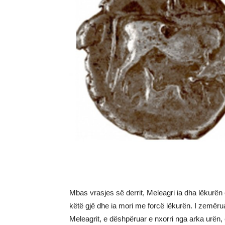
Mbas vrasjes së derrit, Meleagri ia dha lëkurën e 
këtë gjë dhe ia mori me forcë lëkurën. I zemëru
Meleagrit, e dëshpëruar e nxorri nga arka urën,