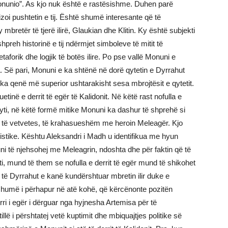
Monunio”. As kjo nuk është e rastësishme. Duhen parë
izoi pushtetin e tij. Është shumë interesante që të
bretër të tjerë ilirë, Glaukian dhe Klitin. Ky është subjekti
reh historinë e tij ndërmjet simboleve të mitit të
taforik dhe logjik të botës ilire. Po pse vallë Monuni e
a. Së pari, Monuni e ka shtënë në dorë qytetin e Dyrrahut
ë, ka qenë më superior ushtarakisht sesa mbrojtësit e qytetit.
tinë e derrit të egër të Kalidonit. Në këtë rast nofulla e
dyti, në këtë formë mitike Monuni ka dashur të shprehë si
it të vetvetes, të krahasueshëm me heroin Meleagër. Kjo
tike. Kështu Aleksandri i Madh u identifikua me hyun
 të njehsohej me Meleagrin, ndoshta dhe për faktin që të
ti, mund të them se nofulla e derrit të egër mund të shikohet
 të Dyrrahut e kanë kundërshtuar mbretin ilir duke e
 shumë i përhapur në atë kohë, që kërcënonte pozitën
ri i egër i dërguar nga hyjnesha Artemisa për të
illë i përshtatej vetë kuptimit dhe mbiquajtjes politike së