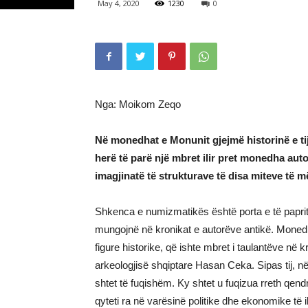
May 4, 2020
1230
0
Nga: Moikom Zeqo
Në monedhat e Monunit gjejmë historinë e tij 
herë të parë një mbret ilir pret monedha aut
imagjinatë të strukturave të disa miteve të m
Shkenca e numizmatikës është porta e të paprit
mungojnë në kronikat e autorëve antikë. Monedha
figure historike, që ishte mbret i taulantëve në
arkeologjisë shqiptare Hasan Ceka. Sipas tij, në m
shtet të fuqishëm. Ky shtet u fuqizua rreth qend
qyteti ra në varësinë politike dhe ekonomike të il