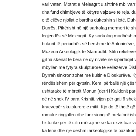
vari veten. Motrat e Meleagrit u shtrinë mbi var
dha fund dhimbjeve të këtyre vajzave të reja, d
e të cilëve njollat e bardha dukeshin si lotë. D
Durrës. Pikërisht në një sarkofag mermeri të shek
legjendës së Meleagrit. Ky sarkofag madhështo
bukurit të periudhës së hershme të Antoninëve,
Muzeun Arkeologjik të Stambollit. Stili i reliefeve
gjitha skenat të bëra në dy nivele në sipërfaqet 
mbyllen me fytyra skulpturore të vëllezërve Disku
Dyrrah sinkronizohet me kultin e Dioskurëve. K
rëndësishëm për qytetin. Kemi përballë një çësht
ushtarake të mbretit Monun (derri i Kalidonit pa
që në shek IV para Krishtit, vijon për gati 6 sh
kryevepër skulpturore e mitit. Kjo do të thotë q
romake ringjallen dhe funksionojnë metaforikish
historike për të cilin mësojmë se ka ekzistuar v
ka lënë dhe një dëshmi arkeologjike të pazakontë