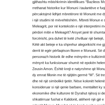
gjithashtu mbishkrimin identifikues “Bazileos 
rrethanat historike kur Monuni i taulantëve e fuq
përcaktojmë lidhjet mbretërore të Monunit me dy m
i një studimi të mëvehtëshëm. Mbreti Monun e shp
Meleagrit, por në kontekstin e një interpretimi me
përdori mitin e Meleagrit? Arsyet janë të shumt
forcërisht, pra duhet të ketë zhvilluar një betej
Këtë akt beteje e ka shprehur alegorikisht me gjue
derrit të egër përfaqëson fitoren e Monunit. Së 
personazh historik ilir edhe mënyrën e kultizim
mënyrë ka funksionuar shumë në epokën helenis
Zeusin Amon. Është krejt e natyrshme që Monuni
dy emrat fillonin me të njëjtën germë “M”. Së tre
dhe në një simbolikë tjetër. Nëse kolonët helenë
konsideruar si një qenie barbare, mentalitet ky
ekonomike dhe kulturore të Dyrahut njësoj si der
shkatërruar fushat e Kalidonit, atëherë një gjë e t