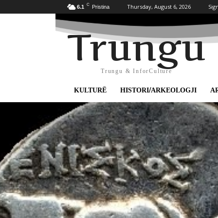
C
Thursday, August 6, 2026
Sign
6.1
Pristina
Trungu
Trungu & InforCulture
KULTURË
HISTORI/ARKEOLOGJI
A