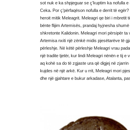
sot nuk e ka shpjeguar se ç’kuptim ka nofulla e 
Ceka. Por ç’përfaqëson nofulla e derrit të egër? 
heroit mitik Meleagrit. Meleagri qe biri i mbretit t
bënte flijim Artemisës, prandaj hyjnesha shumë
shkretonte Kalidonin. Meleagri mori përsipër ta 
Artemisa nxiti një zënkë midis pjesëtarëve të gj
përleshje. Në këtë përleshje Meleagri vrau pada
një tradite tjetër, kur lindi Meleagri nënën e tij e
aq kohë sa do të zgjaste ura që digjej në zjarr
kujdes në një arkë. Kur u rrit, Meleagri mori pjes
dhe një gjahtare e bukur arkadase, Atalanta, pa