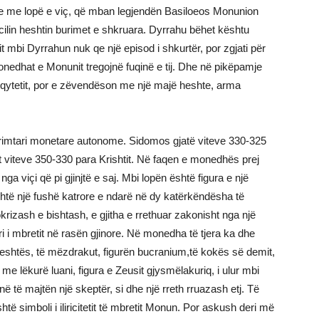
meje me lopë e viç, që mban legjendën Basiloeos Monunion
 cilin heshtin burimet e shkruara. Dyrrahu bëhet kështu
t mbi Dyrrahun nuk qe një episod i shkurtër, por zgjati për
onedhat e Monunit tregojnë fuqinë e tij. Dhe në pikëpamje
ë qytetit, por e zëvendëson me një majë heshte, arma
eprimtari monetare autonome. Sidomos gjatë viteve 330-325
t viteve 350-330 para Krishtit. Në faqen e monedhës prej
ga viçi që pi gjinjtë e saj. Mbi lopën është figura e një
shtë një fushë katrore e ndarë në dy katërkëndësha të
rizash e bishtash, e gjitha e rrethuar zakonisht nga një
i i mbretit në rasën gjinore. Në monedha të tjera ka dhe
eshtës, të mëzdrakut, figurën bucranium,të kokës së demit,
 me lëkurë luani, figura e Zeusit gjysmëlakuriq, i ulur mbi
në të majtën një skeptër, si dhe një rreth rruazash etj. Të
është simboli i iliricitetit të mbretit Monun. Por askush deri më