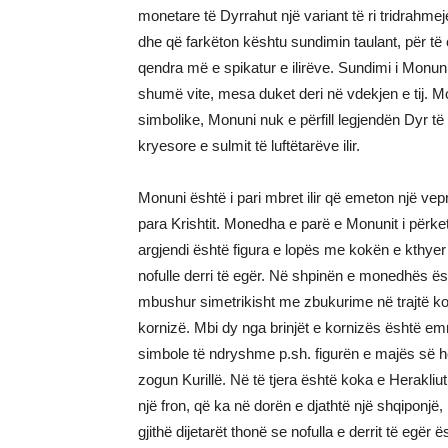
monetare të Dyrrahut një variant të ri tridrah
dhe që farkëton kështu sundimin taulant, për të
qendra më e spikatur e ilirëve. Sundimi i Monuni
shumë vite, mesa duket deri në vdekjen e tij. M
simbolike, Monuni nuk e përfill legjendën Dyr t
kryesore e sulmit të luftëtarëve ilir.
Monuni është i pari mbret ilir që emeton një v
para Krishtit. Monedha e parë e Monunit i përke
argjendi është figura e lopës me kokën e kthyer n
nofulle derri të egër. Në shpinën e monedhës ë
mbushur simetrikisht me zbukurime në trajtë kok
kornizë. Mbi dy nga brinjët e kornizës është emr
simbole të ndryshme p.sh. figurën e majës së h
zogun Kurillë. Në të tjera është koka e Herakliut
një fron, që ka në dorën e djathtë një shqiponjë, 
gjithë dijetarët thonë se nofulla e derrit të egër 