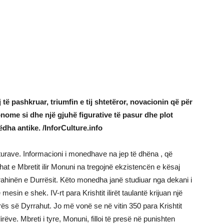
të pashkruar, triumfin e tij shtetëror, novacionin që për
onome si dhe një gjuhë figurative të pasur dhe plot
ëdha antike. /InforCulture.info
urave. Informacioni i monedhave na jep të dhëna , që
t e Mbretit ilir Monuni na tregojnë ekzistencën e kësaj
 krahinën e Durrësit. Këto monedha janë studiuar nga dekani i
esin e shek. IV-rt para Krishtit ilirët taulantë krijuan një
rës së Dyrrahut. Jo më vonë se në vitin 350 para Krishtit
irëve. Mbreti i tyre, Monuni, filloi të presë në punishten