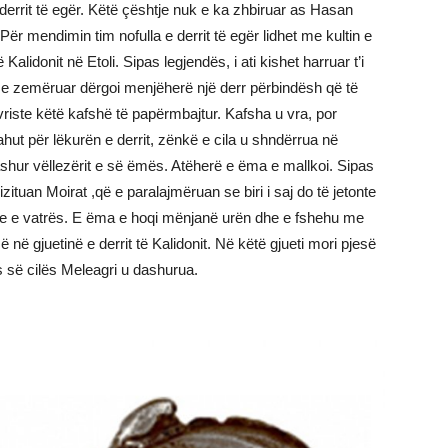
derrit të egër. Këtë çështje nuk e ka zhbiruar as Hasan
Për mendimin tim nofulla e derrit të egër lidhet me kultin e
ë Kalidonit në Etoli. Sipas legjendës, i ati kishet harruar t’i
 e zemëruar dërgoi menjëherë një derr përbindësh që të
vriste këtë kafshë të papërmbajtur. Kafsha u vra, por
ahut për lëkurën e derrit, zënkë e cila u shndërrua në
shur vëllezërit e së ëmës. Atëherë e ëma e mallkoi. Sipas
 vizituan Moirat ,që e paralajmëruan se biri i saj do të jetonte
in e e vatrës. E ëma e hoqi mënjanë urën dhe e fshehu me
ë në gjuetinë e derrit të Kalidonit. Në këtë gjueti mori pjesë
s së cilës Meleagri u dashurua.