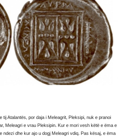
tij Atalantës, por daja i Meleagrit, Pleksipi, nuk e pranoi
ar, Meleagri e vrau Pleksipin. Kur e mori vesh këtë e ëma e
 e ndezi dhe kur ajo u dogj Meleagri vdiq. Pas kësaj, e ëma