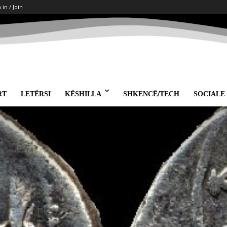
 in / Join
RT
LETËRSI
KËSHILLA
SHKENCË/TECH
SOCIALE