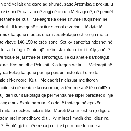
rin e të vëllait dhe qanë aq shumë, saqë Artemisa e prekur, u
uke i shndërruar ato në zogj që quhen Meleagridë, në pendët
uhet thënë se kulti i Meleagrit ka qenë shumë i fuqishëm në
ullit II kanë qenë skalitur skenat e variantit të dytë të
r nuk ka qenë i rastësishëm . Sarkofagu është nga më të
 të viteve 140-150 të erës sonë. Sot ky sarkofag ndoshet në
 të sarkofagut është një rrëfim skulpturor i mitit. Aty janë të
vertikale të jashtme të sarkofagut. Të du anët e sarkofagut
rë, Kastorit dhe Poluksit. Kjo tregon se kulti i Meleagrit në
y sarkofag ka qenë për një person historik shumë të
je shkencore. Kulti i Meleagrit i njehsuar me fitoren
raqitet si një qenie e konsumuar, vetëm me anë të nofullës)
ekuj, deri kur sarkofagu që përmenda më sipër paraqitet si një
ë asgjë nuk është harruar. Kjo do të thotë që në epokën
t mitet e epokës helenistike. Mbreti Monun është një figurë
etëm prej monedhave të tij. Ky mbret i madh dhe i ditur na
. Është gjetur përkrenarja e tij e tipit maqedon që ka