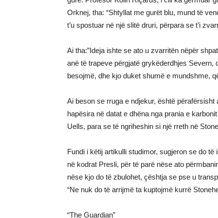
Orknej, tha: “Shtyllat me gurët blu, mund të vend
t’u spostuar në një slitë druri, përpara se t’i zvarr
Ai tha:”Ideja ishte se ato u zvarritën nëpër shp
anë të trapeve përgjatë grykëderdhjes Severn, d
besojmë, dhe kjo duket shumë e mundshme, që gu
Ai beson se rruga e ndjekur, është përafërsisht a
hapësira në datat e dhëna nga prania e karbonit p
Uells, para se të ngriheshin si një rreth në Ston
Fundi i këtij artikulli studimor, sugjeron se do t
në kodrat Presli, për të parë nëse ato përmbani
nëse kjo do të zbulohet, çështja se pse u transpo
“Ne nuk do të arrijmë ta kuptojmë kurrë Stoneh
“The Guardian”