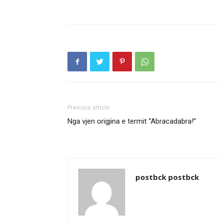
Previous article
Nga vjen origjina e termit “Abracadabra!”
postbck postbck