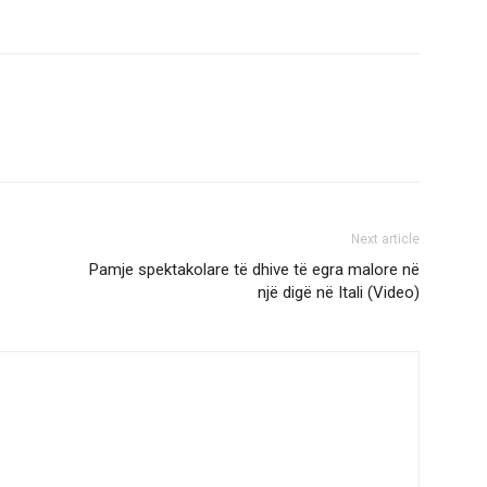
Next article
Pamje spektakolare të dhive të egra malore në
një digë në Itali (Video)