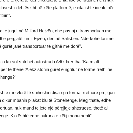
oseshin lehtësisht në këtë platformë, e cila ishte ideale për
itnin”.
atet e jugut në Milford Hejvën, dhe pastaj u transportuan me
he përgjatë lumit Ejvën, deri në Salisbëri. Ndërkohë tani ne
rët janë transportuar të gjithë me dorë”.
jo ku sot shtrihet autostrada A40. Ixer tha:”Ka mjaft
ër të thënë ‘A ekzistonin gurët e ngritur në formë rrethi në
ehenge?’.
ë ishte me vlerë të shiheshin disa nga format rrethore prej guri
n dikur mbanin pllakat blu të Stonehenge. Megjithatë, edhe
rtuan, nuk mund të jetë një përgjigje shteruese, thotë ai.
enge. Kjo është edhe bukuria e këtij monumenti”.