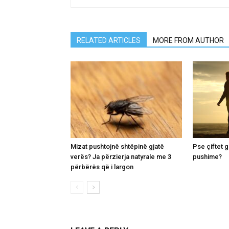
RELATED ARTICLES
MORE FROM AUTHOR
Mizat pushtojnë shtëpinë gjatë
Pse çiftet 
verës? Ja përzierja natyrale me 3
pushime?
përbërës që i largon