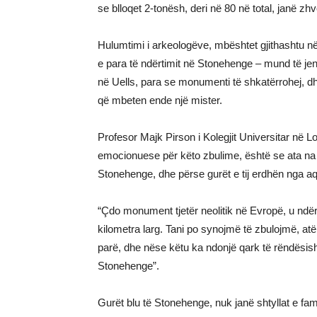
se blloqet 2-tonësh, deri në 80 në total, janë z
Hulumtimi i arkeologëve, mbështet gjithashtu n
e para të ndërtimit në Stonehenge – mund të jen
në Uells, para se monumenti të shkatërrohej, dh
që mbeten ende një mister.
Profesor Majk Pirson i Kolegjit Universitar në 
emocionuese për këto zbulime, është se ata na 
Stonehenge, dhe përse gurët e tij erdhën nga aq 
“Çdo monument tjetër neolitik në Evropë, u ndë
kilometra larg. Tani po synojmë të zbulojmë, atë
parë, dhe nëse këtu ka ndonjë qark të rëndësis
Stonehenge”.
Gurët blu të Stonehenge, nuk janë shtyllat e fam