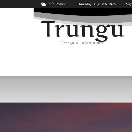
C
Thursday, August 6, 2026
Sign
6.1
Pristina
Trungu
Trungu & InforCulture
KULTURË
HISTORI/ARKEOLOGJI