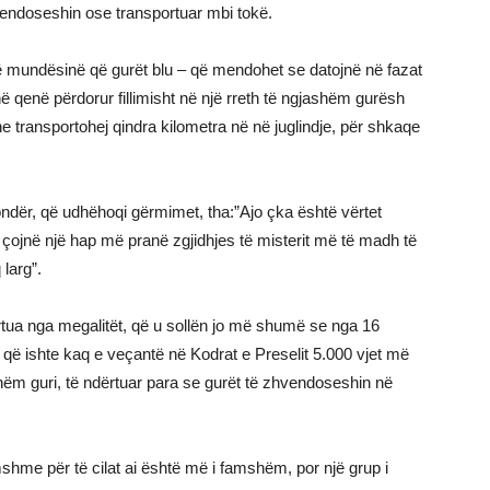
hvendoseshin ose transportuar mbi tokë.
ë mundësinë që gurët blu – që mendohet se datojnë në fazat
ë qenë përdorur fillimisht në një rreth të ngjashëm gurësh
e transportohej qindra kilometra në në juglindje, për shkaqe
Londër, që udhëhoqi gërmimet, tha:”Ajo çka është vërtet
çojnë një hap më pranë zgjidhjes të misterit më të madh të
larg”.
rtua nga megalitët, që u sollën jo më shumë se nga 16
 që ishte kaq e veçantë në Kodrat e Preselit 5.000 vjet më
hëm guri, të ndërtuar para se gurët të zhvendoseshin në
shme për të cilat ai është më i famshëm, por një grup i