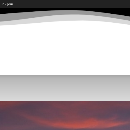
 in / Join
ART
LETËRSI
KËSHILLA
SHKENCË/TECH
SOCI