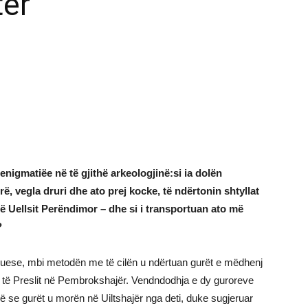
ter
igmatiëe në të gjithë arkeologjinë:si ia dolën
ë, vegla druri dhe ato prej kocke, të ndërtonin shtyllat
të Uellsit Perëndimor – dhe si i transportuan ato më
?
iguese, mbi metodën me të cilën u ndërtuan gurët e mëdhenj
 të Preslit në Pembrokshajër. Vendndodhja e dy guroreve
ë se gurët u morën në Uiltshajër nga deti, duke sugjeruar