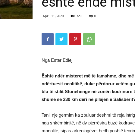
është ende mis
April 11, 2020
720
0
Nga Ester Edlej
Është ndër misteret më të famshme, dhe më en
ndërtuesit neolitikë, duke përdorur vetëm gur
blu të stilit Stonehenge në zonën kodrinore 
shumë se 230 km deri në pllajën e Salisbërit
Tani, një gërmim ka zbuluar dëshmi të reja intr
nga shkëmbinjtë, në dy pjerrësira buzë kodrave
monolite, sipas arkeologëve, hedh poshtë teorin