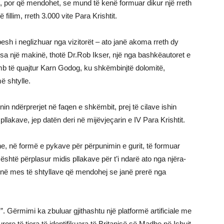
t, por që mendohet, se mund të kenë formuar dikur një rreth
llim, rreth 3.000 vite Para Krishtit.
sh i neglizhuar nga vizitorët – ato janë akoma rreth dy
ti sa një makinë, thotë Dr.Rob Ikser, një nga bashkëautoret e
ëmb të quajtur Karn Godog, ku shkëmbinjtë dolomitë,
ë shtylle.
ikonin ndërprerjet në faqen e shkëmbit, prej të cilave ishin
llakave, jep datën deri në mijëvjeçarin e IV Para Krishtit.
e, në formë e pykave për përpunimin e gurit, të formuar
 është përplasur midis pllakave për t’i ndarë ato nga njëra-
e, në mes të shtyllave që mendohej se janë prerë nga
y”. Gërmimi ka zbuluar gjithashtu një platformë artificiale me
rore të tjera të identifikuara të Britanisë së Madhe në Ishujt