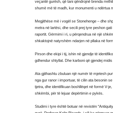
veçantë gurësh, që tani qëndrojnë brenda rrethi
shumë më të madh, kur monumenti u ndërtua në fi
Megjithëse më i vogël se Stonehenge – dhe shpe
metra në lartësi, dhe secili prej tyre peshon ga
raportit. Gërmimi i ri, u përqendrua në një shk
shkaktojnë natyrshëm ndarjen në pllaka në form
Pirson dhe ekipi i tij, ishin në gjendje të identif
gdhendur shtyllat. Dhe karboni që gjendej midis p
Ata gjithashtu zbuluan një numër të mjetesh pun
nga gur ranor i importuar, të cilin ata besonin se
tjetra, dhe identifikuan boshllëqet në formë V-j
shkëmbi, për të lejuar depërtimin e pykës.
Studimi i tyre është botuar në revistën “Antiquit
gurë. Profesor Kolin Riçards, i cili ka gërmuar gu